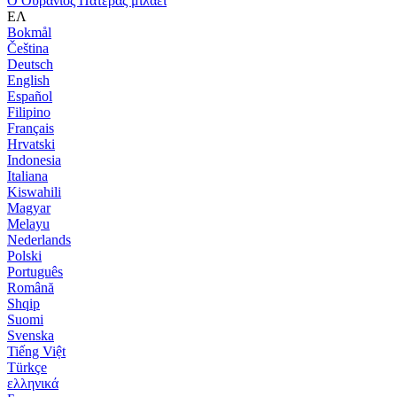
Ο Ουράνιος Πατέρας μιλάει
ΕΛ
Bokmål
Čeština
Deutsch
English
Español
Filipino
Français
Hrvatski
Indonesia
Italiana
Kiswahili
Magyar
Melayu
Nederlands
Polski
Português
Română
Shqip
Suomi
Svenska
Tiếng Việt
Türkçe
ελληνικά