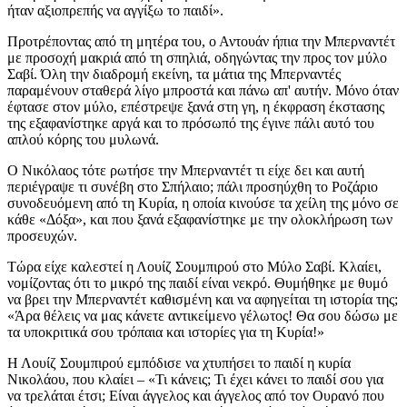
ήταν αξιοπρεπής να αγγίξω το παιδί».
Προτρέποντας από τη μητέρα του, ο Αντουάν ήπια την Μπερναντέτ
με προσοχή μακριά από τη σπηλιά, οδηγώντας την προς τον μύλο
Σαβί. Όλη την διαδρομή εκείνη, τα μάτια της Μπερναντές
παραμένουν σταθερά λίγο μπροστά και πάνω απ' αυτήν. Μόνο όταν
έφτασε στον μύλο, επέστρεψε ξανά στη γη, η έκφραση έκστασης
της εξαφανίστηκε αργά και το πρόσωπό της έγινε πάλι αυτό του
απλού κόρης του μυλωνά.
Ο Νικόλαος τότε ρωτήσε την Μπερναντέτ τι είχε δει και αυτή
περιέγραψε τι συνέβη στο Σπήλαιο; πάλι προσηύχθη το Ροζάριο
συνοδευόμενη από τη Κυρία, η οποία κινούσε τα χείλη της μόνο σε
κάθε «Δόξα», και που ξανά εξαφανίστηκε με την ολοκλήρωση των
προσευχών.
Τώρα είχε καλεστεί η Λουίζ Σουμπιρού στο Μύλο Σαβί. Κλαίει,
νομίζοντας ότι το μικρό της παιδί είναι νεκρό. Θυμήθηκε με θυμό
να βρει την Μπερναντέτ καθισμένη και να αφηγείται τη ιστορία της;
«Άρα θέλεις να μας κάνετε αντικείμενο γέλωτος! Θα σου δώσω με
τα υποκριτικά σου τρόπαια και ιστορίες για τη Κυρία!»
Η Λουίζ Σουμπιρού εμπόδισε να χτυπήσει το παιδί η κυρία
Νικολάου, που κλαίει – «Τι κάνεις; Τι έχει κάνει το παιδί σου για
να τρελάται έτσι; Είναι άγγελος και άγγελος από τον Ουρανό που