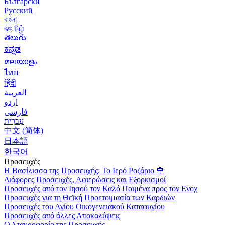
Български
Русский
বাংলা
বதமிழ்
తెలుగు
ಕನ್ನಡ
മലയാളം
ไทย
हिंदी
العربية
اردو
فارسی
עִברִית
中文 (简体)
日本語
한국어
Προσευχές
Η Βασίλισσα της Προσευχής: Το Ιερό Ροζάριο
🌹
Διάφορες Προσευχές, Αφιερώσεις και Εξορκισμοί
Προσευχές από τον Ιησού τον Καλό Ποιμένα προς τον Ενοχ
Προσευχές για τη Θεϊκή Προετοιμασία των Καρδιών
Προσευχές του Αγίου Οικογενειακού Καταφυγίου
Προσευχές από άλλες Αποκαλύψεις
Ο Σταυροφορία της Προσευχής