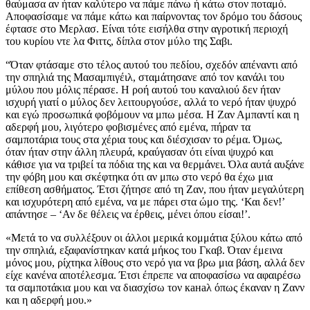
θαύμασα αν ήταν καλύτερο να πάμε πάνω ή κάτω στον ποταμό.
Αποφασίσαμε να πάμε κάτω και παίρνοντας τον δρόμο του δάσους
έφτασε στο Μερλασ. Είναι τότε εισήλθα στην αγροτική περιοχή
του κυρίου ντε λα Φιττς, δίπλα στον μύλο της Σαβι.
“Όταν φτάσαμε στο τέλος αυτού του πεδίου, σχεδόν απέναντι από
την σπηλιά της Μασαμπιγέιλ, σταμάτησανε από τον κανάλι του
μύλου που μόλις πέρασε. Η ροή αυτού του καναλιού δεν ήταν
ισχυρή γιατί ο μύλος δεν λειτουργούσε, αλλά το νερό ήταν ψυχρό
και εγώ προσωπικά φοβόμουν να μπω μέσα. Η Ζαν Αμπαντί και η
αδερφή μου, λιγότερο φοβισμένες από εμένα, πήραν τα
σαμποτάρια τους στα χέρια τους και διέσχισαν το ρέμα. Όμως,
όταν ήταν στην άλλη πλευρά, κραύγασαν ότι είναι ψυχρό και
κάθισε για να τριβεί τα πόδια της και να θερμάνει. Όλα αυτά αυξάνε
την φόβη μου και σκέφτηκα ότι αν μπω στο νερό θα έχω μια
επίθεση ασθήματος. Έτσι ζήτησε από τη Ζαν, που ήταν μεγαλύτερη
και ισχυρότερη από εμένα, να με πάρει στα ώμο της. ‘Και δεν!’
απάντησε – ‘Αν δε θέλεις να έρθεις, μένει όπου είσαι!’.
«Μετά το να συλλέξουν οι άλλοι μερικά κομμάτια ξύλου κάτω από
την σπηλιά, εξαφανίστηκαν κατά μήκος του Γκαβ. Όταν έμεινα
μόνος μου, ρίχτηκα λίθους στο νερό για να βρω μια βάση, αλλά δεν
είχε κανένα αποτέλεσμα. Έτσι έπρεπε να αποφασίσω να αφαιρέσω
τα σαμποτάκια μου και να διασχίσω τον канаλ όπως έκαναν η Ζανν
και η αδερφή μου.»