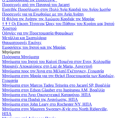
Προσευχές από την Παναγιά του Jacarei
Ευσεβής Προσήλωση στην Πολύ Άγία Καρδιά του Αγίου Ιωσήφ
Προσευχές για να Ενωθούμε με την Αγία Αγάπη
Η Φλόγα της Αγάπης της Αμώμου Καρδιάς της Μαρίας
†
†
†
Οι Είκοσι Τέσσερις Ώρες του Πάθους του Κυρίου μας Ιησού
Χριστού
Οδηγίες για την Προετοιμασία Φαρμάκων
Μετάλλια και Σκαπυλάρια
Θαυματουργές Εικόνες
Εμφανίσεις του Ιησού και της Μαρίας
Μηνύματα
Πρόσφατα Μηνύματα
Μηνύματα του Ιησού του Καλού Ποιμένα στον Ενοχ, Κολομβία
Μαριανές Αποκαλύψεις στη Luz de Maria, Αργεντινή
Μηνύματα προς την Άννα στο Μέλατζ/Γκέτινγκεν, Γερμανία
Μηνύματα στην Μαρία για την Θεϊκή Προετοιμασία των Καρδιών,
Γερμανία
Μηνύματα στον Marcos Tadeu Teixeira στο Jacareí SP, Βραζιλία
Μηνύματα στον Edson Glauber στο Itapiranga AM, Βραζιλία
Μηνύματα στο Άγιο Οικογενειακό Καταφύγιο, ΗΠΑ
Μηνύματα στα Παιδιά της Ανανέωσης, ΗΠΑ
Μηνύματα στον John Leary στο Rochester NY, ΗΠΑ
Μηνύματα στην Maureen Sweeney-Kyle στο North Ridgeville,
ΗΠΑ