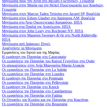
Μηνύματα προς την Άννα στο Μέλατζ/Γκέτινγκεν, Γερμανία
Μηνύματα στην Μαρία για την Θεϊκή Προετοιμασία των Καρδιών,
Γερμανία
Μηνύματα στον Marcos Tadeu Teixeira στο Jacareí SP, Βραζιλία
Μηνύματα στον Edson Glauber στο Itapiranga AM, Βραζιλία
Μηνύματα στο Άγιο Οικογενειακό Καταφύγιο, ΗΠΑ
Μηνύματα στα Παιδιά της Ανανέωσης, ΗΠΑ
Μηνύματα στον John Leary στο Rochester NY, ΗΠΑ
Μηνύματα στην Maureen Sweeney-Kyle στο North Ridgeville,
ΗΠΑ
Μηνύματα από Διάφορες Πηγές
Αναζητήστε τα Μηνύματα
Εμφανίσεις του Ιησού και της Μαρίας
Η εμφάνιση της Παναγίας στο Caravaggio
Οι εμφανίσεις της Παναγίας του Καλού Γεγονότος στο Quito
Οι αποκαλύψεις στην Αγία Μαργαρίτα Μαρία Αλακόκ
Οι εμφανίσεις της Παναγίας στη La Salette
Οι εμφανίσεις της Παναγίας στη Lourdes
Η εμφάνιση της Παναγίας στο Pontmain
Οι εμφανίσεις της Παναγίας στο Pellevoisin
Η εμφάνιση της Παναγίας στο Knock
Οι εμφανίσεις της Παναγίας στο Castelpetroso
Οι εμφανίσεις της Παναγίας στη Fatima
Οι Οπτασίες του Κυρίου και της Παναγίας στο Καμπίνας
Οι εμφανίσεις της Παναγίας στο Beauraing