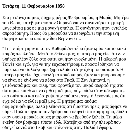
Τετάρτη, 11 Φεβρουαρίου 1858
Στα μεσάνυχτα μιας ψύχρης μέρας Φεβρουαρίου, η Μαρία, Μητέρα
του Θεού, κατέβηκε από τον Ουρανό για να συναντήσει τη μικρή
μαγειρίτσα μας σε μια μοναχή σπηλιά. Η συνάντηση ήταν εντελώς
απροσδόκητη. Ποιος θα μπορούσε να περιγράψει την επόμενη
σκηνή καλύτερα από την ίδια Βερναντέτ...
“Τη Τετάρτη πριν από την Καθαρά Δευτέρα ήταν κρύο και το κακό
καιρός απειλούσε. Μετά το δείπνο μας, η μητέρα μας είπε ότι δεν
υπήρχε πλέον ξύλο στο σπίτι και ήταν ενοχλημένη. Η αδερφή μου
Τοινέτ και εγώ, για να την ευχαριστήσουμε, προσφέρθηκαν να
πάμε και να συλλέγουμε ξηρά κλαδιά στην όχθη του ποταμού. Η
μητέρα μας είπε όχι, επειδή το κακό καιρός ήταν και μπορούσαμε
να είναι σε κίνδυνο να πέσει στο Γκαβ. Η Ζαν Αμπαντί, η
γειτόνισσά μας και φίλη, που φροντίζε τον μικρό αδερφό της στο
σπίτι μας και θέλει να έρθει μαζί μας, πήγε πίσω στον αδελφό της
στο σπίτι του και επέστρεψε την επόμενη στιγμή λέγοντάς μας ότι
είχε άδεια να έλθει μαζί μας. Η μητέρα μας ακόμα
διαμαρτυρήθηκε, αλλά βλέποντας ότι ήμασταν τρεις, μας άφησε να
πάμε. Πρώτα πήγαμε τον δρόμο που οδηγεί στο κοιμητήριο, δίπλα
στον οποίο μερικές φορές μπορούν να βρεθούν ξυλεία. Τη μέρα
εκείνη δεν βρήκαμε τίποτα εδώ. Κατέβηκα από την πλευρά που
οδηγεί κοντά στο Γκαβ και φτάνοντας στην Παλιά Γέφυρα,