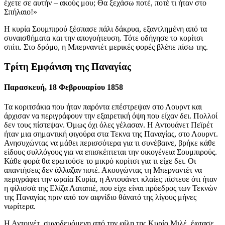
έχετε σε αυτήν – ακούς μου; Θα ξεχάσω ποτέ, ποτέ τι ήταν στο
Σπήλαιο!»
Η κυρία Σουμπιρού ξέσπασε πάλι δάκρυα, εξαντλημένη από τα
συναισθήματα και την απογοήτευση. Τότε οδήγησε το κορίτσι
σπίτι. Στο δρόμο, η Μπερναντέτ μερικές φορές βλέπε πίσω της.
Τρίτη Εμφάνιση της Παναγίας
Παρασκευή, 18 Φεβρουαρίου 1858
Τα κοριτσάκια που ήταν παρόντα επέστρεψαν στο Λουρντ και
άρχισαν να περιγράφουν την εξαιρετική όψη που είχαν δει. Πολλοί
δεν τους πίστεψαν. Όμως όχι όλες γέλασαν. Η Αντουάνετ Πεϊρέτ
ήταν μια σημαντική φιγούρα στα Τεκνα της Παναγίας, στο Λουρντ.
Ανησυχώντας να μάθει περισσότερα για τι συνέβαινε, βρήκε κάθε
είδους συλλόγους για να επισκέπτεται την οικογένεια Σουμπιρούς.
Κάθε φορά θα ερωτούσε το μικρό κορίτσι για τι είχε δει. Οι
απαντήσεις δεν άλλαζαν ποτέ. Ακουγώντας τη Μπερναντέτ να
περιγράφει την ωραία Κυρία, η Αντουάνετ κλαίει; πίστευε ότι ήταν
η φίλισσά της Ελίζα Λαταπιέ, που είχε είναι πρόεδρος των Τεκνών
της Παναγίας πριν από τον αιφνίδιο θάνατό της λίγους μήνες
νωρίτερα.
Η Αντοινέτ, συνοδευόμενη από την φίλη της Κυρία Μιλέ, έφτασε