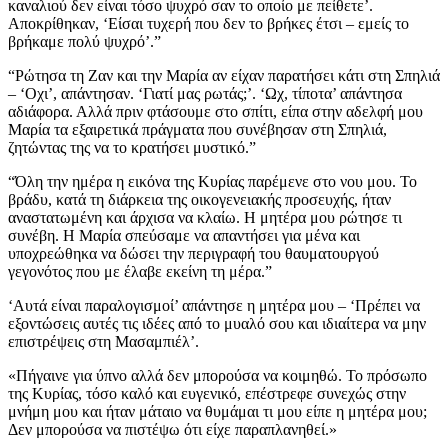
καναλιού δεν είναι τόσο ψυχρό σαν το οποίο με πείθετε’.
Αποκρίθηκαν, ‘Είσαι τυχερή που δεν το βρήκες έτσι – εμείς το
βρήκαμε πολύ ψυχρό’.”
“Ρώτησα τη Ζαν και την Μαρία αν είχαν παρατήσει κάτι στη Σπηλιά
– ‘Οχι’, απάντησαν. ‘Γιατί μας ρωτάς;’. ‘Ωχ, τίποτα’ απάντησα
αδιάφορα. Αλλά πριν φτάσουμε στο σπίτι, είπα στην αδελφή μου
Μαρία τα εξαιρετικά πράγματα που συνέβησαν στη Σπηλιά,
ζητώντας της να το κρατήσει μυστικό.”
“Όλη την ημέρα η εικόνα της Κυρίας παρέμενε στο νου μου. Το
βράδυ, κατά τη διάρκεια της οικογενειακής προσευχής, ήταν
αναστατωμένη και άρχισα να κλαίω. Η μητέρα μου ρώτησε τι
συνέβη. Η Μαρία σπεύσαμε να απαντήσει για μένα και
υποχρεώθηκα να δώσει την περιγραφή του θαυματουργού
γεγονότος που με έλαβε εκείνη τη μέρα.”
‘Αυτά είναι παραλογισμοί’ απάντησε η μητέρα μου – ‘Πρέπει να
εξοντώσεις αυτές τις ιδέες από το μυαλό σου και ιδιαίτερα να μην
επιστρέψεις στη Μασαμπιέλ’.
«Πήγαινε για ύπνο αλλά δεν μπορούσα να κοιμηθώ. Το πρόσωπο
της Κυρίας, τόσο καλό και ευγενικό, επέστρεφε συνεχώς στην
μνήμη μου και ήταν μάταιο να θυμάμαι τι μου είπε η μητέρα μου;
Δεν μπορούσα να πιστέψω ότι είχε παραπλανηθεί.»