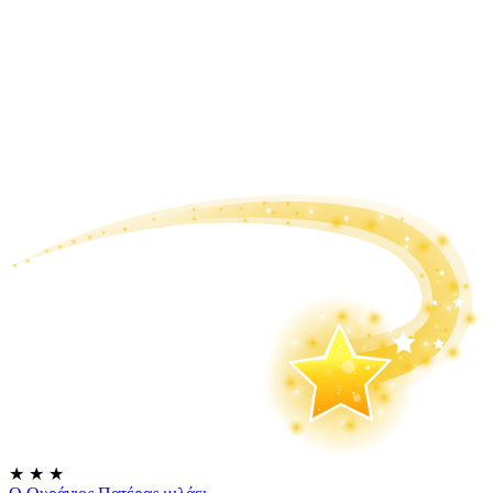
★
★
★