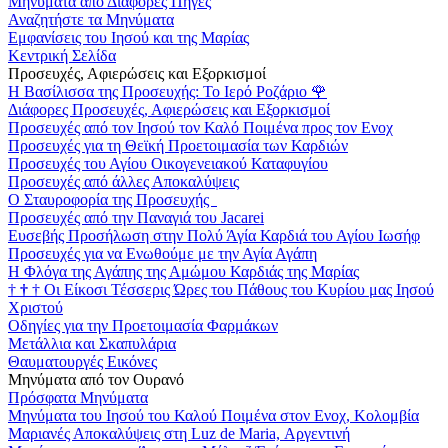
Μηνύματα από Διάφορες Πηγές
Αναζητήστε τα Μηνύματα
Εμφανίσεις του Ιησού και της Μαρίας
Κεντρική Σελίδα
Προσευχές, Αφιερώσεις και Εξορκισμοί
Η Βασίλισσα της Προσευχής: Το Ιερό Ροζάριο
🌹
Διάφορες Προσευχές, Αφιερώσεις και Εξορκισμοί
Προσευχές από τον Ιησού τον Καλό Ποιμένα προς τον Ενοχ
Προσευχές για τη Θεϊκή Προετοιμασία των Καρδιών
Προσευχές του Αγίου Οικογενειακού Καταφυγίου
Προσευχές από άλλες Αποκαλύψεις
Ο Σταυροφορία της Προσευχής
Προσευχές από την Παναγιά του Jacarei
Ευσεβής Προσήλωση στην Πολύ Άγία Καρδιά του Αγίου Ιωσήφ
Προσευχές για να Ενωθούμε με την Αγία Αγάπη
Η Φλόγα της Αγάπης της Αμώμου Καρδιάς της Μαρίας
†
†
†
Οι Είκοσι Τέσσερις Ώρες του Πάθους του Κυρίου μας Ιησού
Χριστού
Οδηγίες για την Προετοιμασία Φαρμάκων
Μετάλλια και Σκαπυλάρια
Θαυματουργές Εικόνες
Μηνύματα από τον Ουρανό
Πρόσφατα Μηνύματα
Μηνύματα του Ιησού του Καλού Ποιμένα στον Ενοχ, Κολομβία
Μαριανές Αποκαλύψεις στη Luz de Maria, Αργεντινή