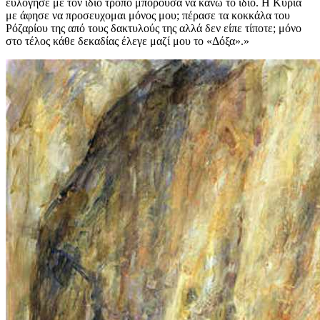
εύλογησε με τον ίδιο τρόπο μπορούσα να κάνω το ίδιο. Η Κυρία
με άφησε να προσευχομαι μόνος μου; πέρασε τα κοκκάλα του
Ρόζαρίου της από τους δακτυλούς της αλλά δεν είπε τίποτε; μόνο
στο τέλος κάθε δεκαδίας έλεγε μαζί μου το «Δόξα».»