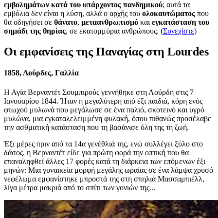
εμβολημάτων κατά του υπάρχοντος πανδημικού
; αυτά τα
εμβόλια δεν είναι η λύση, αλλά ο αρχής του
ολοκαυτώματος
που
θα οδηγήσει σε
θάνατο
,
μεταανθρωπισμό
και
εγκατάσταση του
σημάδι της θηρίας
, σε εκατομμύρια ανθρώπους. (
Συνεχίστε
)
Οι εμφανίσεις της Παναγίας στη Lourdes
1858, Λούρδες, Γαλλία
Η Αγία Βερναντέτ Σουμπιρούς γεννήθηκε στη Λούρδη στις 7
Ιανουαρίου 1844. Ήταν η μεγαλύτερη από έξι παιδιά, κόρη ενός
φτωχού μυλωνά που μεγάλωσε σε ένα παλιό, σκοτεινό και υγρό
μυλώνα, μια εγκαταλελειμμένη φυλακή, όπου πιθανώς προσέλαβε
την ασθματική κατάσταση που τη βασάνισε όλη της τη ζωή.
Έξι μέρες πριν από τα 14α γενέθλιά της, ενώ συλλέγει ξύλο στο
δάσος, η Βερναντέτ είδε για πρώτη φορά την οπτική που θα
επαναληφθεί άλλες 17 φορές κατά τη διάρκεια των επόμενων έξι
μηνών: Μια γυναικεία μορφή μεγάλης ωραίας σε ένα λάμψα χρυσό
νεφέλωμα εμφανίστηκε μπροστά της στη σπηλιά Μασσαμπιέλλ,
λίγα μέτρα μακριά από το σπίτι των γονιών της...