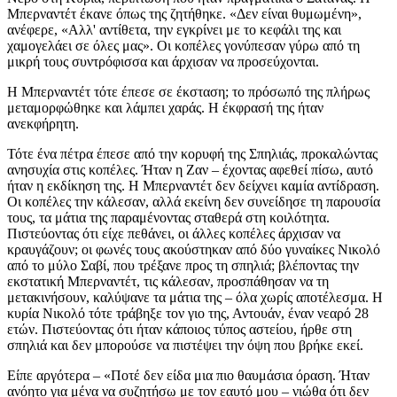
Μπερναντέτ έκανε όπως της ζητήθηκε. «Δεν είναι θυμωμένη»,
ανέφερε, «Αλλ' αντίθετα, την εγκρίνει με το κεφάλι της και
χαμογελάει σε όλες μας». Οι κοπέλες γονύπεσαν γύρω από τη
μικρή τους συντρόφισσα και άρχισαν να προσεύχονται.
Η Μπερναντέτ τότε έπεσε σε έκσταση; το πρόσωπό της πλήρως
μεταμορφώθηκε και λάμπει χαράς. Η έκφρασή της ήταν
ανεκφήρητη.
Τότε ένα πέτρα έπεσε από την κορυφή της Σπηλιάς, προκαλώντας
ανησυχία στις κοπέλες. Ήταν η Ζαν – έχοντας αφεθεί πίσω, αυτό
ήταν η εκδίκηση της. Η Μπερναντέτ δεν δείχνει καμία αντίδραση.
Οι κοπέλες την κάλεσαν, αλλά εκείνη δεν συνείδησε τη παρουσία
τους, τα μάτια της παραμένοντας σταθερά στη κοιλότητα.
Πιστεύοντας ότι είχε πεθάνει, οι άλλες κοπέλες άρχισαν να
κραυγάζουν; οι φωνές τους ακούστηκαν από δύο γυναίκες Νικολό
από το μύλο Σαβί, που τρέξανε προς τη σπηλιά; βλέποντας την
εκστατική Μπερναντέτ, τις κάλεσαν, προσπάθησαν να τη
μετακινήσουν, καλύψανε τα μάτια της – όλα χωρίς αποτέλεσμα. Η
κυρία Νικολό τότε τράβηξε τον γιο της, Αντουάν, έναν νεαρό 28
ετών. Πιστεύοντας ότι ήταν κάποιος τύπος αστείου, ήρθε στη
σπηλιά και δεν μπορούσε να πιστέψει την όψη που βρήκε εκεί.
Είπε αργότερα – «Ποτέ δεν είδα μια πιο θαυμάσια όραση. Ήταν
ανόητο για μένα να συζητήσω με τον εαυτό μου – νιώθα ότι δεν