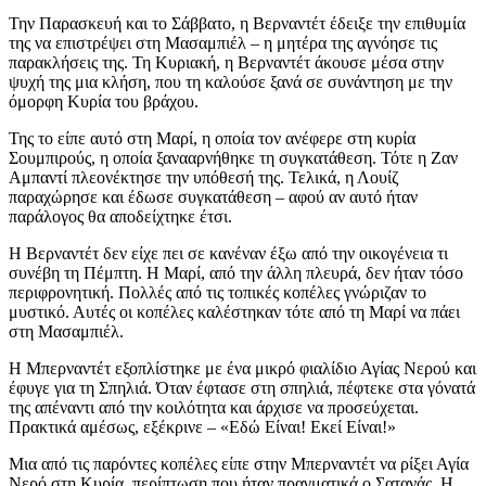
Την Παρασκευή και το Σάββατο, η Βερναντέτ έδειξε την επιθυμία
της να επιστρέψει στη Μασαμπιέλ – η μητέρα της αγνόησε τις
παρακλήσεις της. Τη Κυριακή, η Βερναντέτ άκουσε μέσα στην
ψυχή της μια κλήση, που τη καλούσε ξανά σε συνάντηση με την
όμορφη Κυρία του βράχου.
Της το είπε αυτό στη Μαρί, η οποία τον ανέφερε στη κυρία
Σουμπιρούς, η οποία ξανααρνήθηκε τη συγκατάθεση. Τότε η Ζαν
Αμπαντί πλεονέκτησε την υπόθεσή της. Τελικά, η Λουίζ
παραχώρησε και έδωσε συγκατάθεση – αφού αν αυτό ήταν
παράλογος θα αποδείχτηκε έτσι.
Η Βερναντέτ δεν είχε πει σε κανέναν έξω από την οικογένεια τι
συνέβη τη Πέμπτη. Η Μαρί, από την άλλη πλευρά, δεν ήταν τόσο
περιφρονητική. Πολλές από τις τοπικές κοπέλες γνώριζαν το
μυστικό. Αυτές οι κοπέλες καλέστηκαν τότε από τη Μαρί να πάει
στη Μασαμπιέλ.
Η Μπερναντέτ εξοπλίστηκε με ένα μικρό φιαλίδιο Αγίας Νερού και
έφυγε για τη Σπηλιά. Όταν έφτασε στη σπηλιά, πέφτεκε στα γόνατά
της απέναντι από την κοιλότητα και άρχισε να προσεύχεται.
Πρακτικά αμέσως, εξέκρινε – «Εδώ Είναι! Εκεί Είναι!»
Μια από τις παρόντες κοπέλες είπε στην Μπερναντέτ να ρίξει Αγία
Νερό στη Κυρία, περίπτωση που ήταν πραγματικά ο Σατανάς. Η