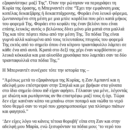
εξαφανίστηκε μαζί Της”. Όταν την ρώτησαν να περιγράψει τη
Κυρία της όρασης, η Μπερναντέτ είπε “Έχει την εμφάνιση μιας
κοπέλας δεκαεξάρης ή δεκαεπτάχρονης. Φοράει ένα λευκό φόρεμα,
ζωντανισμένο στη μέση με μια μπλε κορδέλα που ρέει κατά μήκος
του φορεμά Της. Φοράει στο κεφάλι της έναν βελόνι που είναι
επίσης λευκός; αυτός ο βελώνιος δίνει μόνο μία ματιά στα μαλλιά
Της και τότε πέφτει πίσω από την μέση Της. Τα πόδια Της είναι
γυμνά αλλά καλυμένα από τους τελευταίους πτυχούς του φορεμά
Της εκτός από το σημείο όπου ένα κίτρινο τριαντάφυλλο λάμπει σε
κάθε ένα από αυτά. Κρατά στο δεξί της χέρι έναν κομβόσπιτο με
λευκά κόκκαλα και μια αλυσίδα χρυσάφια που λαμπάει σαν τα δύο
τριανταφυλλιά στα πόδια Της.”
Η Μπερναντέτ συνέχισε τότε την ιστορία της –
“Αμέσως μετά το εξαφάνισμα της Κυρίας, η Ζαν Αμπαντί και η
αδελφή μου επέστρεψαν στην Σπηλιά και με βρήκαν στα γόνατα
στο ίδιο σημείο όπου mě είχαν αφήσει. Γέλασαν για μένε, λέγοντάς
με ιδιώτη και ρωτάγοντας αν θα επιστρέφω μαζί τους ή όχι. Τώρα
δεν είχε κανέναν κόπο να μπαίνω στον ποταμό και νιώθα το νερό
τόσο θερμό σαν το νερό που χρησιμοποιούμε για πλύσιμο πιάτων
και φαγητού.”
‘Δεν είχες λόγο να κάνεις τέτοια θορυβή’ είπα στη Ζαν και στην
αδελφή μου Μαρία, ενώ ξεσυρόνταν τα πόδια μου; ‘το νερό του