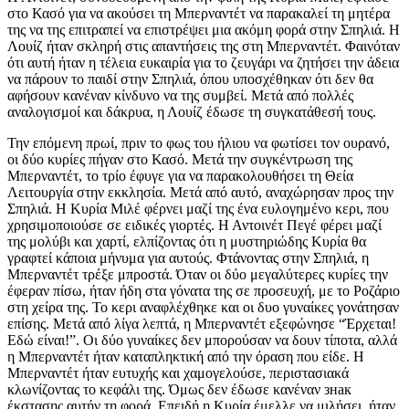
στο Κασό για να ακούσει τη Μπερναντέτ να παρακαλεί τη μητέρα
της να της επιτραπεί να επιστρέψει μια ακόμη φορά στην Σπηλιά. Η
Λουίζ ήταν σκληρή στις απαντήσεις της στη Μπερναντέτ. Φαινόταν
ότι αυτή ήταν η τέλεια ευκαιρία για το ζευγάρι να ζητήσει την άδεια
να πάρουν το παιδί στην Σπηλιά, όπου υποσχέθηκαν ότι δεν θα
αφήσουν κανέναν κίνδυνο να της συμβεί. Μετά από πολλές
αναλογισμοί και δάκρυα, η Λουίζ έδωσε τη συγκατάθεσή τους.
Την επόμενη πρωί, πριν το φως του ήλιου να φωτίσει τον ουρανό,
οι δύο κυρίες πήγαν στο Κασό. Μετά την συγκέντρωση της
Μπερναντέτ, το τρίο έφυγε για να παρακολουθήσει τη Θεία
Λειτουργία στην εκκλησία. Μετά από αυτό, αναχώρησαν προς την
Σπηλιά. Η Κυρία Μιλέ φέρνει μαζί της ένα ευλογημένο κερι, που
χρησιμοποιούσε σε ειδικές γιορτές. Η Αντοινέτ Πεγέ φέρει μαζί
της μολύβι και χαρτί, ελπίζοντας ότι η μυστηριώδης Κυρία θα
γραφτεί κάποια μήνυμα για αυτούς. Φτάνοντας στην Σπηλιά, η
Μπερναντέτ τρέξε μπροστά. Όταν οι δύο μεγαλύτερες κυρίες την
έφεραν πίσω, ήταν ήδη στα γόνατα της σε προσευχή, με το Ροζάριο
στη χείρα της. Το κερι αναφλέχθηκε και οι δυο γυναίκες γονάτησαν
επίσης. Μετά από λίγα λεπτά, η Μπερναντέτ εξεφώνησε “Έρχεται!
Εδώ είναι!”. Οι δύο γυναίκες δεν μπορούσαν να δουν τίποτα, αλλά
η Μπερναντέτ ήταν καταπληκτική από την όραση που είδε. Η
Μπερναντέτ ήταν ευτυχής και χαμογελούσε, περιστασιακά
κλωνίζοντας το κεφάλι της. Όμως δεν έδωσε κανέναν знак
έκστασης αυτήν τη φορά. Επειδή η Κυρία έμελλε να μιλήσει, ήταν