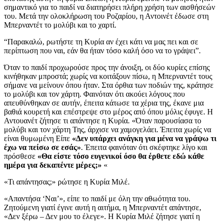
σημαντικό για το παιδί να διατηρήσει πλήρη χρήση των αισθήσεών
του. Μετά την ολοκλήρωση του Ροζαρίου, η Αντοινέτ έδωσε στη
Μπερναντέτ το μολύβι και το χαρτί.
“Παρακαλώ, ρωτήστε τη Κυρία αν έχει κάτι να μας πει και σε
περίπτωση που ναι, εάν θα ήταν τόσο καλή όσο να το γράψει”.
Όταν το παιδί προχωρούσε προς την άνοιξη, οι δύο κυρίες επίσης
κινήθηκαν μπροστά; χωρίς να κοιτάξουν πίσω, η Μπερναντέτ τους
σήμανε να μείνουν όπου ήταν. Στα όρθια των ποδιών της, κράτησε
το μολύβι και τον χάρτη. Φαινόταν ότι ακούει λόγους που
απευθύνθηκαν σε αυτήν, έπειτα κάτωσε τα χέρια της, έκανε μια
βαθιά κουρετή και επέστρεψε στο μέρος από όπου μόλις έφυγε. Η
Αντουανέτ ζήτησε τι απάντησε η Κυρία. «Όταν παρουσίασα το
μολύβι και τον χάρτη Της, άρχισε να χαμογελάει. Έπειτα χωρίς να
είναι θυμωμένη Είπε
«Δεν υπάρχει ανάγκη για μένα να γράψω τι
έχω να πείσω σε εσάς»
. Έπειτα φαινόταν ότι σκέφτηκε λίγο και
πρόσθεσε
«Θα είστε τόσο ευγενικοί όσο θα έρθετε εδώ κάθε
ημέρα για δεκαπέντε μέρες;»
«
«Τι απάντησας;» ρώτησε η Κυρία Μιλέ.
«Απαντήσα ‘Ναι’», είπε το παιδί με όλη την αθωότητα του.
Ζητούμενη γιατί έγινε αυτή η αιτήμα, η Μπερναντέτ απάντησε,
«Δεν ξέρω – Δεν μου το έλεγε». Η Κυρία Μιλέ ζήτησε γιατί η