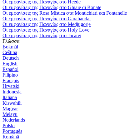
Οι εμφανίσεις της Παναγίας στο Heede
Οι εμφανίσεις της Παναγίας στο Ghiaie di Bonate
Οι εμφανίσεις της Rosa Mistica στα Montichiari και Fontanelle
Οι εμφανίσεις της Παναγίας στο Garabandal
Οι εμφανίσεις της Παναγίας στο Medjugorje
Οι εμφανίσεις της Παναγίας στο Holy Love
Οι εμφανίσεις της Παναγίας στο Jacarei
Γλώσσα
Bokmål
Čeština
Deutsch
English
Español
Filipino
Français
Hrvatski
Indonesia
Italiana
Kiswahili
Magyar
Melayu
Nederlands
Polski
Português
Română