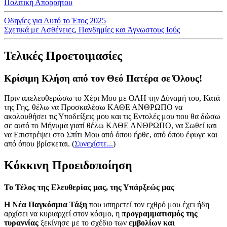
Πολιτική Απορρήτου
Οδηγίες για Αυτό το Έτος 2025
Σχετικά με Ασθένειες, Πανδημίες και Άγνωστους Ιούς
Τελικές Προετοιμασίες
Κρίσιμη Κλήση από τον Θεό Πατέρα σε Όλους!
Πριν απελευθερώσω το Χέρι Μου με ΟΛΗ την Δύναμή του, Κατά
της Γης, θέλω να Προσκαλέσω ΚΑΘΕ ΑΝΘΡΩΠΟ να
ακολουθήσει τις Υποδείξεις μου και τις Εντολές μου που θα δώσω
σε αυτό το Μήνυμα γιατί θέλω ΚΑΘΕ ΑΝΘΡΩΠΟ, να Σωθεί και
να Επιστρέψει στο Σπίτι Μου από όπου ήρθε, από όπου έφυγε και
από όπου βρίσκεται.
(
Συνεχίστε...
)
Κόκκινη Προειδοποίηση
Το Τέλος της Ελευθερίας μας, της Υπάρξεώς μας
Η Νέα Παγκόσμια Τάξη
που υπηρετεί τον εχθρό μου έχει ήδη
αρχίσει να κυριαρχεί στον κόσμο, η
προγραμματισμός της
τυραννίας
ξεκίνησε με το σχέδιο των
εμβολίων και