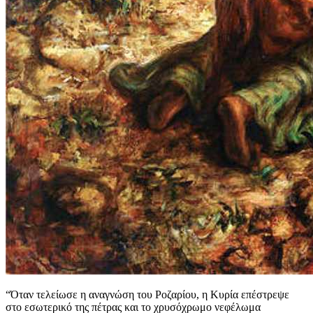
“Όταν τελείωσε η αναγνώση του Ροζαρίου, η Κυρία επέστρεψε
στο εσωτερικό της πέτρας και το χρυσόχρωμο νεφέλωμα