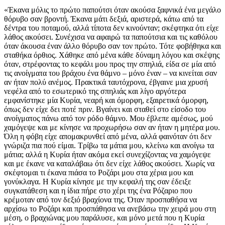
«Έκανα μόλις το πρώτο παπούτσι όταν ακούσα ξαφνικά ένα μεγάλο
θόρυβο σαν βροντή. Έκανα μάτι δεξιά, αριστερά, κάτω από τα
δέντρα του ποταμού, αλλά τίποτα δεν κινούνταν; σκέφτηκα ότι είχε
λάθος ακούσει. Συνέχισα να αφαιρώ τα παπούτσια και τις καθόλου
όταν άκουσα έναν άλλο θόρυβο σαν τον πρώτο. Τότε φοβήθηκα και
σταθήκα όρθιος. Χάθηκε από μένα κάθε δύναμη λόγου και σκέψης
όταν, στρέφοντας το κεφάλι μου προς την σπηλιά, είδα σε μία από
τις ανοίγματα του βράχου ένα θάμνο – μόνο έναν – να κινείται σαν
αν ήταν πολύ ανέμος. Πρακτικά ταυτόχρονα, έβγαινε μια χρυσή
νεφέλα από το εσωτερικό της σπηλιάς και λίγο αργότερα
εμφανίστηκε μία Κυρία, νεαρή και όμορφη, εξαιρετικά όμορφη,
όπως δεν είχε δει ποτέ πριν. Βγαίνει και σταθεί στο είσοδο του
ανοίγματος πάνω από τον ρόδο θάμνο. Μου έβλεπε αμέσως, μού
χαμόγεψε και με κίνησε να προχωρήσω σαν αν ήταν η μητέρα μου.
Όλη η φόβη είχε απομακρυνθεί από μένα, αλλά φαινόταν ότι δεν
γνώριζα πια πού είμαι. Τρίβω τα μάτια μου, κλείνω και ανοίγω τα
μάτια; αλλά η Κυρία ήταν ακόμα εκεί συνεχίζοντας να χαμόγεψε
και με έκανε να καταλάβαω ότι δεν είχε λάθος ακούσει. Χωρίς να
σκέφτομαι τι έκανα πιάσα το Ροζάρι μου στα χέρια μου και
γονύκλαγα. Η Κυρία κίνησε με την κεφαλή της σαν έδειξε
συγκατάθεση και η ίδια πήρε στο χέρι της ένα Ρόζαριο που
κρέμοταν από τον δεξιό βραχίονα της. Όταν προσπαθήσα να
αρχίσω το Ροζάρι και προσπάθησα να ανεβάσω την χειρά μου στη
μέση, ο βραχιώνας μου παράλυσε, και μόνο μετά που η Κυρία