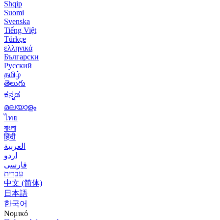
Shqip
Suomi
Svenska
Tiếng Việt
Türkçe
ελληνικά
Български
Русский
தமிழ்
తెలుగు
ಕನ್ನಡ
മലയാളം
ไทย
বাংলা
हिंदी
العربية
اردو
فارسی
עִברִית
中文 (简体)
日本語
한국어
Νομικό