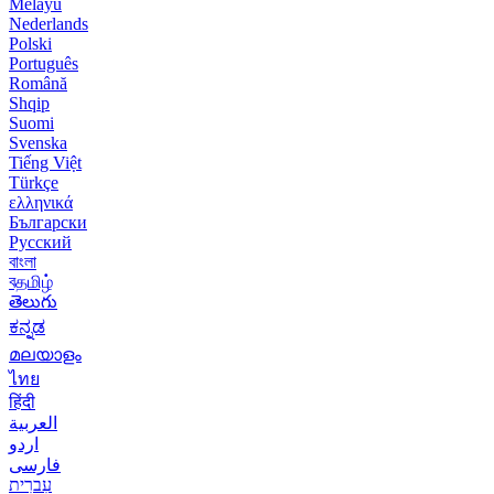
Melayu
Nederlands
Polski
Português
Română
Shqip
Suomi
Svenska
Tiếng Việt
Türkçe
ελληνικά
Български
Русский
বাংলা
বதமிழ்
తెలుగు
ಕನ್ನಡ
മലയാളം
ไทย
हिंदी
العربية
اردو
فارسی
עִברִית