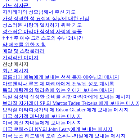
기도 십자군
자카레이의 성모님께서 주신 기도
가장 정결한 성 요셉의 심장에 대한 신심
성스러운 사랑과 일치하기 위한 기도
성스러운 마리아 심장의 사랑의 불꽃
†
†
†
주 예수 그리스도의 수난 24시간
약 제조를 위한 지침
메달 및 스캡룰라리
기적적인 이미지
천상 메시지
최근 메시지
콜롬비아 에녹에게 보내는 선한 목자 예수님의 메시지
아르헨티나 루즈 데 마리아에게 전달된 성모 계시록
독일 게팅겐의 멜라츠에 있는 안에게 보내는 메시지
독일 심장의 신성한 준비를 위한 마리아에게 보내는 메시지
브라질 자카레이 SP 의 Marcos Tadeu Teixeira 에게 보내는 메시
브라질 이타피랑가의 에 Edson Glauber 에게 보내는 메시지
미국 성가정 피난처에 보내는 메시지
미국 갱신 자녀들에게 보내는 메시지
미국 로체스터 NY의 John Leary에게 보내는 메시지
미국 노스 리드빌의 모린 스위니-카일에게 보내는 메시지