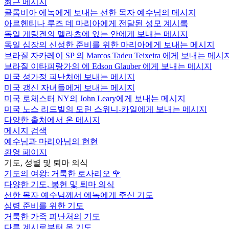
최근 메시지
콜롬비아 에녹에게 보내는 선한 목자 예수님의 메시지
아르헨티나 루즈 데 마리아에게 전달된 성모 계시록
독일 게팅겐의 멜라츠에 있는 안에게 보내는 메시지
독일 심장의 신성한 준비를 위한 마리아에게 보내는 메시지
브라질 자카레이 SP 의 Marcos Tadeu Teixeira 에게 보내는 메시
브라질 이타피랑가의 에 Edson Glauber 에게 보내는 메시지
미국 성가정 피난처에 보내는 메시지
미국 갱신 자녀들에게 보내는 메시지
미국 로체스터 NY의 John Leary에게 보내는 메시지
미국 노스 리드빌의 모린 스위니-카일에게 보내는 메시지
다양한 출처에서 온 메시지
메시지 검색
예수님과 마리아님의 현현
환영 페이지
기도, 성별 및 퇴마 의식
기도의 여왕: 거룩한 로사리오
🌹
다양한 기도, 봉헌 및 퇴마 의식
선한 목자 예수님께서 에녹에게 주신 기도
심령 준비를 위한 기도
거룩한 가족 피난처의 기도
다른 계시로부터 온 기도