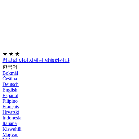
★
★
★
천상의 아버지께서 말씀하신다
한국어
Bokmål
Čeština
Deutsch
English
Español
Filipino
Français
Hrvatski
Indonesia
Italiana
Kiswahili
Magyar