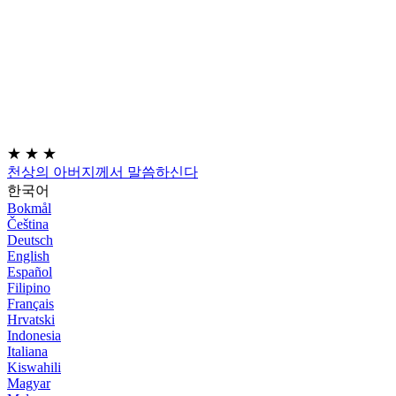
★
★
★
천상의 아버지께서 말씀하신다
한국어
Bokmål
Čeština
Deutsch
English
Español
Filipino
Français
Hrvatski
Indonesia
Italiana
Kiswahili
Magyar