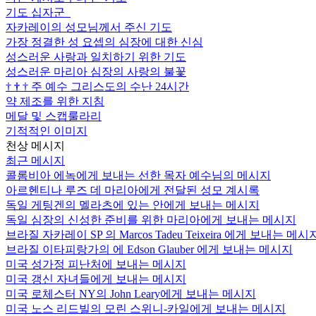
기도 십자군
자카레이의 성모님께서 주신 기도
가장 정결한 성 요셉의 심장에 대한 신심
성스러운 사랑과 일치하기 위한 기도
성스러운 마리아 심장의 사랑의 불꽃
†
†
†
주 예수 그리스도의 수난 24시간
약 제조를 위한 지침
메달 및 스캡룰라리
기적적인 이미지
천상 메시지
최근 메시지
콜롬비아 에녹에게 보내는 선한 목자 예수님의 메시지
아르헨티나 루즈 데 마리아에게 전달된 성모 계시록
독일 게팅겐의 멜라츠에 있는 안에게 보내는 메시지
독일 심장의 신성한 준비를 위한 마리아에게 보내는 메시지
브라질 자카레이 SP 의 Marcos Tadeu Teixeira 에게 보내는 메시
브라질 이타피랑가의 에 Edson Glauber 에게 보내는 메시지
미국 성가정 피난처에 보내는 메시지
미국 갱신 자녀들에게 보내는 메시지
미국 로체스터 NY의 John Leary에게 보내는 메시지
미국 노스 리드빌의 모린 스위니-카일에게 보내는 메시지