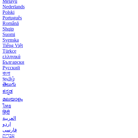
Melayu
Nederlands
Polski
Português
Română
Shqip
Suomi
Svenska
Tiếng Việt
Türkçe
ελληνικά
Български
Русский
বাংলা
বதமிழ்
తెలుగు
ಕನ್ನಡ
മലയാളം
ไทย
हिंदी
العربية
اردو
فارسی
עִברִית