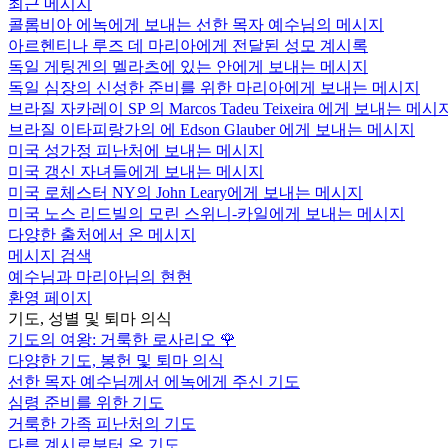
최근 메시지
콜롬비아 에녹에게 보내는 선한 목자 예수님의 메시지
아르헨티나 루즈 데 마리아에게 전달된 성모 계시록
독일 게팅겐의 멜라츠에 있는 안에게 보내는 메시지
독일 심장의 신성한 준비를 위한 마리아에게 보내는 메시지
브라질 자카레이 SP 의 Marcos Tadeu Teixeira 에게 보내는 메시
브라질 이타피랑가의 에 Edson Glauber 에게 보내는 메시지
미국 성가정 피난처에 보내는 메시지
미국 갱신 자녀들에게 보내는 메시지
미국 로체스터 NY의 John Leary에게 보내는 메시지
미국 노스 리드빌의 모린 스위니-카일에게 보내는 메시지
다양한 출처에서 온 메시지
메시지 검색
예수님과 마리아님의 현현
환영 페이지
기도, 성별 및 퇴마 의식
기도의 여왕: 거룩한 로사리오
🌹
다양한 기도, 봉헌 및 퇴마 의식
선한 목자 예수님께서 에녹에게 주신 기도
심령 준비를 위한 기도
거룩한 가족 피난처의 기도
다른 계시로부터 온 기도