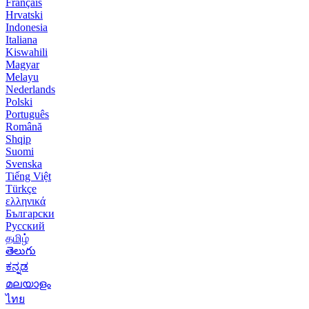
Français
Hrvatski
Indonesia
Italiana
Kiswahili
Magyar
Melayu
Nederlands
Polski
Português
Română
Shqip
Suomi
Svenska
Tiếng Việt
Türkçe
ελληνικά
Български
Русский
தமிழ்
తెలుగు
ಕನ್ನಡ
മലയാളം
ไทย