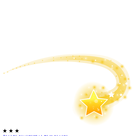
★
★
★