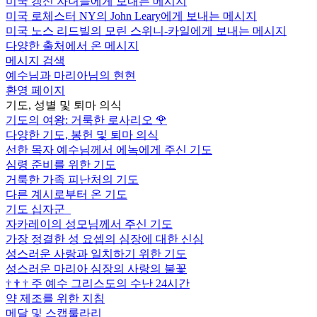
미국 갱신 자녀들에게 보내는 메시지
미국 로체스터 NY의 John Leary에게 보내는 메시지
미국 노스 리드빌의 모린 스위니-카일에게 보내는 메시지
다양한 출처에서 온 메시지
메시지 검색
예수님과 마리아님의 현현
환영 페이지
기도, 성별 및 퇴마 의식
기도의 여왕: 거룩한 로사리오
🌹
다양한 기도, 봉헌 및 퇴마 의식
선한 목자 예수님께서 에녹에게 주신 기도
심령 준비를 위한 기도
거룩한 가족 피난처의 기도
다른 계시로부터 온 기도
기도 십자군
자카레이의 성모님께서 주신 기도
가장 정결한 성 요셉의 심장에 대한 신심
성스러운 사랑과 일치하기 위한 기도
성스러운 마리아 심장의 사랑의 불꽃
†
†
†
주 예수 그리스도의 수난 24시간
약 제조를 위한 지침
메달 및 스캡룰라리