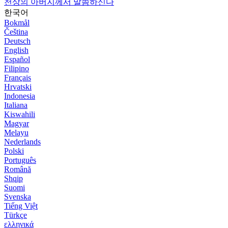
천상의 아버지께서 말씀하신다
한국어
Bokmål
Čeština
Deutsch
English
Español
Filipino
Français
Hrvatski
Indonesia
Italiana
Kiswahili
Magyar
Melayu
Nederlands
Polski
Português
Română
Shqip
Suomi
Svenska
Tiếng Việt
Türkçe
ελληνικά