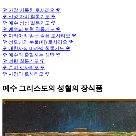
🌹
가장 거룩한 로사리오
🌹
🌹
신성 자비 칠통기도
🌹
🌹
예수 성심 칠통기도
🌹
🌹
예수의 보혈 칠통기도
🌹
🌹
마리아의 일곱 슬픔 로사리오
🌹
🌹
성모님의 눈물(피) 로사리오
🌹
🌹
대천사장 미카엘 칠통기도
🌹
🌹
예수의 출혈하는 성면
🌹
🌹
성령 칠통기도
🌹
🌹
준비 로사리오
🌹
🌹
사랑의 로사리오
🌹
예수 그리스도의 성혈의 장식품