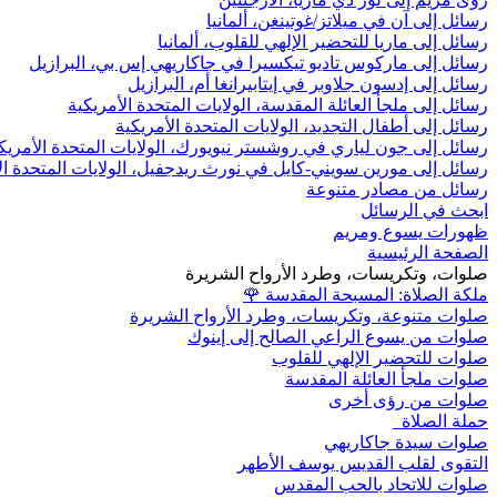
رسائل إلى آن في ميلاتز/غوتينغن، ألمانيا
رسائل إلى ماريا للتحضير الإلهي للقلوب، ألمانيا
رسائل إلى ماركوس تاديو تيكسيرا في جاكاريهي إس بي، البرازيل
رسائل إلى إدسون جلاوبر في إيتابيرانغا أم، البرازيل
رسائل إلى ملجأ العائلة المقدسة، الولايات المتحدة الأمريكية
رسائل إلى أطفال التجديد، الولايات المتحدة الأمريكية
رسائل إلى جون لياري في روشستر نيويورك، الولايات المتحدة الأمريك
رسائل إلى مورين سويني-كايل في نورث ريدجفيل، الولايات المتحدة ال
رسائل من مصادر متنوعة
ابحث في الرسائل
ظهورات يسوع ومريم
الصفحة الرئيسية
صلوات، وتكريسات، وطرد الأرواح الشريرة
ملكة الصلاة: المسبحة المقدسة
🌹
صلوات متنوعة، وتكريسات، وطرد الأرواح الشريرة
صلوات من يسوع الراعي الصالح إلى إينوك
صلوات للتحضير الإلهي للقلوب
صلوات ملجأ العائلة المقدسة
صلوات من رؤى أخرى
حملة الصلاة
صلوات سيدة جاكاريهي
التقوى لقلب القديس يوسف الأطهر
صلوات للاتحاد بالحب المقدس