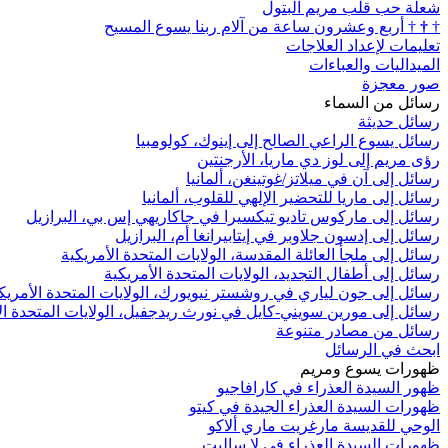
شعلة حب قلب مريم البتول
†
†
†
أربع وعشرون ساعة من آلام ربنا يسوع المسيح
تعليمات لإعداد العلاجات
الميداليات والعباءات
صور معجزة
رسائل من السماء
رسائل حديثة
رسائل يسوع الراعي الصالح إلى إينوك، كولومبيا
رؤى مريم إلى لوز دي ماريا، الأرجنتين
رسائل إلى آن في ميلاتز/غوتينغن، ألمانيا
رسائل إلى ماريا للتحضير الإلهي للقلوب، ألمانيا
رسائل إلى ماركوس تاديو تيكسيرا في جاكاريهي إس بي، البرازيل
رسائل إلى إدسون جلاوبر في إيتابيرانغا أم، البرازيل
رسائل إلى ملجأ العائلة المقدسة، الولايات المتحدة الأمريكية
رسائل إلى أطفال التجديد، الولايات المتحدة الأمريكية
رسائل إلى جون لياري في روشستر نيويورك، الولايات المتحدة الأمريك
رسائل إلى مورين سويني-كايل في نورث ريدجفيل، الولايات المتحدة ال
رسائل من مصادر متنوعة
ابحث في الرسائل
ظهورات يسوع ومريم
ظهور السيدة العذراء في كارافاجيو
ظهورات السيدة العذراء الجيدة في كيتو
الوحي للقديسة مارغريت ماري ألاكو
ظهورات السيدة العذراء في لا ساليت