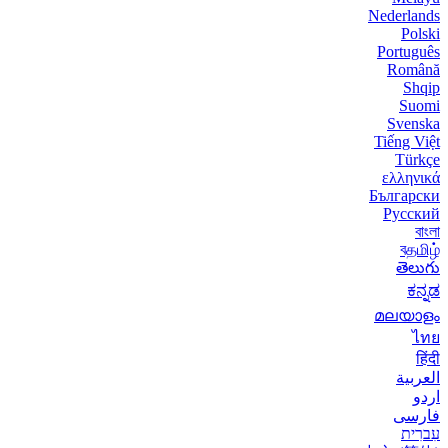
Nederlands
Polski
Português
Română
Shqip
Suomi
Svenska
Tiếng Việt
Türkçe
ελληνικά
Български
Русский
বাংলা
বதமிழ்
తెలుగు
ಕನ್ನಡ
മലയാളം
ไทย
हिंदी
العربية
اردو
فارسی
עִברִית