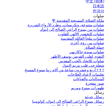
中文 (简体)
日本語
한국어
صلوات
ملكة الصلاة: المسبحة المقدسة
🌹
صلوات متنوعة، وتكريسات، وطرد الأرواح الشريرة
صلوات من يسوع الراعي الصالح إلى إينوك
صلوات للتحضير الإلهي للقلوب
صلوات ملجأ العائلة المقدسة
صلوات من رؤى أخرى
حملة الصلاة
صلوات سيدة جاكاريهي
التقوى لقلب القديس يوسف الأطهر
صلوات للاتحاد بالحب المقدس
شعلة حب قلب مريم البتول
†
†
†
أربع وعشرون ساعة من آلام ربنا يسوع المسيح
تعليمات لإعداد العلاجات
الميداليات والعباءات
صور معجزة
ظهورات يسوع ومريم
رسائل
رسائل حديثة
رسائل يسوع الراعي الصالح إلى إينوك، كولومبيا
رؤى مريم إلى لوز دي ماريا، الأرجنتين