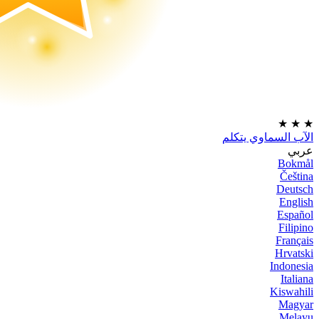
★
★
★
الآب السماوي يتكلم
عربي
Bokmål
Čeština
Deutsch
English
Español
Filipino
Français
Hrvatski
Indonesia
Italiana
Kiswahili
Magyar
Melayu