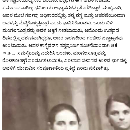
ಆಕೆ ಸ್ಥಾಪನೆಯನ್ನು ಸೇರಿ ಬಂದಳು. ಪ್ರಾರ್ಥನೆ ಈಗ ಅವಳ ನಿಜವಾದ
ಸಮಾಧಾನವಾಗಿಲ್ಲ; ಧರ್ಮೀಯ ಅಭ್ಯಾಸಗಳನ್ನು ತೊರೆದಿದ್ದಾಳೆ. ಮುಖ್ಯವಾಗಿ,
ಅವಳ ಮೇಲೆ ಗರ್ವವು ಅಧಿಕಾರದಲ್ಲಿತ್ತು, ತನ್ನ ವಸ್ತ್ರ ಮತ್ತು ಆಚರಣೆಯಿಂದಾಗಿ
ಅವಳನ್ನು ಮೆಚ್ಚಿಕೊಳ್ಳುತ್ತಿದ್ದಾರೆ ಎಂದು ಭಾವಿಸಿಕೊಂಡಳು. ಒಂದು ಬಿಳಿ
ಮಂಗಲಸೂತ್ರವನ್ನು ಅವಳ ಅತ್ತಿಗೆ ನೀಡಲಾಯಿತು, ಅದೊಂದು ಉತ್ಸವದ
ದಿನದಲ್ಲಿ ಪ್ರದರ್ಶನವಾಗಿದ್ದರೂ, ಅದರ ಕಾರಣದಿಂದ ಗಂಭೀರ ಪಶ್ಚಾತ್ತಾಪವು
ಉಂಟಾಯಿತು. ಅವಳ ಕಾನ್ಫೆಷರ್‌ನ ಸತ್ವಪೂರ್ಣ ಸೂಚನೆಯಿಂದಾಗಿ ಆಕೆ
அந்த ಸಮಸ್ಯೆಯನ್ನು ಎದುರಿಸಿ ಬಂದಳು. ಮಂಗಲಸೂತ್ರವನ್ನು
ರೋಸ್‌ಬೀಡ್ಸ್‌‌ಗೆ ಪರಿವರ್ತಿಸಲಾಯಿತು, ಪಿರೀನಾದ ಜೀವನದ ಉಳಿದ ಭಾಗದಲ್ಲಿ
ಅವಳಿಗೆ ಯೇಶುವಿನ ಸಂಪೂರ್ಣತೆಯ ಪ್ರತಿಜ್ಞೆ ಎಂದು ನೆನೆಪಾಗಿತ್ತು.