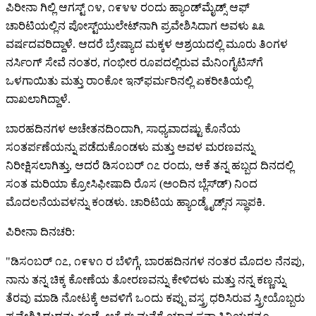
ಪಿರೀನಾ ಗಿಲ್ಲಿ ಆಗಸ್ಟ್ ೧೪, ೧೯೪೪ ರಂದು ಹ್ಯಾಂಡ್‌ಮೈಡ್ಸ್ ಆಫ್
ಚಾರಿಟಿಯಲ್ಲಿನ ಪೋಸ್ಟ್‌‌ಯುಲೇಟ್‌ನಾಗಿ ಪ್ರವೇಶಿಸಿದಾಗ ಅವಳು ೩೩
ವರ್ಷದವರಿದ್ದಾಳೆ. ಆದರೆ ಬ್ರೇಷ್ಯಾದ ಮಕ್ಕಳ ಆಶ್ರಯದಲ್ಲಿ ಮೂರು ತಿಂಗಳ
ನರ್ಸಿಂಗ್ ಸೇವೆ ನಂತರ, ಗಂಭೀರ ರೂಪದಲ್ಲಿರುವ ಮೆನಿಂಗೈಟಿಸ್‌ಗೆ
ಒಳಗಾಯಿತು ಮತ್ತು ರಾಂಕೋ ಇನ್‌‌ಫರ್ಮರಿ‌ನಲ್ಲಿ ಏಕರೀತಿಯಲ್ಲಿ
ದಾಖಲಾಗಿದ್ದಾಳೆ.
ಬಾರಹದಿನಗಳ ಅಚೇತನದಿಂದಾಗಿ, ಸಾಧ್ಯವಾದಷ್ಟು ಕೊನೆಯ
ಸಂತರ್ಪಣೆಯನ್ನು ಪಡೆದುಕೊಂಡಳು ಮತ್ತು ಅವಳ ಮರಣವನ್ನು
ನಿರೀಕ್ಷಿಸಲಾಗಿತ್ತು, ಆದರೆ ಡಿಸಂಬರ್ ೧೭ ರಂದು, ಆಕೆ ತನ್ನ ಹಬ್ಬದ ದಿನದಲ್ಲಿ
ಸಂತ ಮರಿಯಾ ಕ್ರೋಸಿಫೀಷಾದಿ ರೊಸ (ಅಂದಿನ ಬ್ಲೆಸ್‌ಡ್)
ನಿಂದ
ಮೊದಲನೆಯವಳನ್ನು ಕಂಡಳು. ಚಾರಿಟಿಯ ಹ್ಯಾಂಡ್ಮೈಡ್ಸ್‌ನ ಸ್ಥಾಪಕಿ.
ಪಿರೀನಾ ದಿನಚರಿ:
"ಡಿಸಂಬರ್ ೧೭, ೧೯೪೧ ರ ಬೆಳಿಗ್ಗೆ, ಬಾರಹದಿನಗಳ ನಂತರ ಮೊದಲ ನೆನಪು,
ನಾನು ತನ್ನ ಚಿಕ್ಕ ಕೋಣೆಯ ತೋರಣವನ್ನು ಕೇಳಿದಳು ಮತ್ತು ನನ್ನ ಕಣ್ಣನ್ನು
ತೆರವು ಮಾಡಿ ನೋಟಕ್ಕೆ ಅವಳಿಗೆ ಒಂದು ಕಪ್ಪು ವಸ್ತ್ರ ಧರಿಸಿರುವ ಸ್ತ್ರೀಯೊಬ್ಬರು