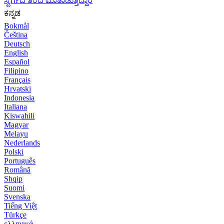
ಸ್ವರ್ಗದ ತಂದೆ ಮಾತಾಡುತ್ತಿದ್ದಾರೆ
ಕನ್ನಡ
Bokmål
Čeština
Deutsch
English
Español
Filipino
Français
Hrvatski
Indonesia
Italiana
Kiswahili
Magyar
Melayu
Nederlands
Polski
Português
Română
Shqip
Suomi
Svenska
Tiếng Việt
Türkçe
ελληνικά