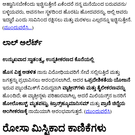
ಆಹ್ವಾನಿಸಬೇಕೆಂದು ಇಚ್ಚಿಸುತ್ತೇನೆ ಏಕೆಂದರೆ ನನ್ನ ಮನೆಯಿಂದ ಬರುವವನು/
ಬಳ್ಳಿಯವರು, ಅವನ/her ಸ್ಥಳದಿಂದ ಹೊರಟು ಹೋದವರನ್ನು, ಅಲ್ಲಿ ಅವರು
ಇದ್ದಾರೆ ಎಂದು ಸಾವಿನಿಂದ ರಕ್ಷಿಸಲು ಮತ್ತು ಮರಳಲು ಎಲ್ಲರನ್ನೂ ಇಚ್ಛಿಸುತ್ತೇನೆ.
(
ಮುಂದುವರೆಸಿ...
)
ಲಾಲ್ ಅಲೆರ್ಟ್‌
ಉನ್ಮುಖವಾದ ಸ್ವಾತಂತ್ರ್ಯ, ಉನ್ನತೀಕರಣದ ಕೊನೆಯಲ್ಲಿ
ಹೊಸ ವಿಶ್ವ ಆಡಳಿತ
ನಾನು ವಿರೋಧಿಯವರಿಗೆ ಸೇವೆ ಸಲ್ಲಿಸುತ್ತಿದೆ ಮತ್ತು
ಜಗತ್ತನ್ನು ಪ್ರಭಾವಿಸಲು ಆರಂಭಿಸಲಾಗಿದೆ, ಅದರ
ಒಪ್ರದೇಶಿಕತೆಯ ಯೋಜನೆ
ಇರುವ ಪ್ಯಾಂಡೆಮಿಕ್‌ಗೆ ವಿರುದ್ಧವಾಗಿ
ವ್ಯಾಕ್ಸೀನ್‌‌ಗಳು ಮತ್ತು ತೈಲೀಕರಣವನ್ನು
ಹೊಂದಿದೆ; ಈ ವ್ಯಾಕ್ಸೀನ್ಗಳು ಪರಿಹಾರವಾಗಿಲ್ಲ, ಆದರೆ ಮಿಲಿಯನ್ಸ್‌ನ ಜನರಿಗೆ
ಹೋಲೊಕಾಸ್ಟ್‌
,
ಮೃತಪಟ್ಟು
,
ಟ್ರಾನ್ಸ್‌‌ಹ್ಯೂಮಾನಿಸಮ್‌
ಮತ್ತು
ಪ್ರಾಣಿ ಚಿನ್ಹೆಯ
ಅಂಗೀಕರಣಕ್ಕೆ
ನಾಯಿಯಾಗಿ ಆರಂಭವಾಗುತ್ತದೆ. (
ಮುಂದುವರೆಸಿ
)
ರೋಸಾ ಮಿಸ್ಟಿಕಾದ ಕಾಣಿಕೆಗಳು