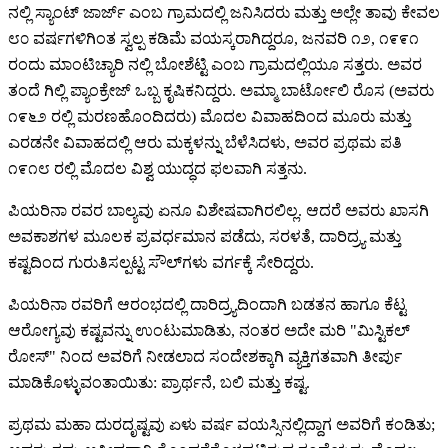
ನಲ್ಲಿ ಸ್ಯಾಂಟ್ ಜಾರ್ಜ್ ಎಂಬ ಗ್ರಾಮದಲ್ಲಿ ಜನಿಸಿದರು ಮತ್ತು ಅಲ್ಲೇ ತಾವು ಕೇವಲ
೮೦ ವರ್ಷಗಳಿಗಿಂತ ಸ್ವಲ್ಪ ಕಡಿಮೆ ವಯಸ್ಕರಾಗಿದ್ದರೂ, ಜನವರಿ ೧೨, ೧೯೯೧
ರಂದು ಮಾಂಟಿಚ್ಯಾರಿ ನಲ್ಲಿ ಬೋಶೆಟ್ಟಿ ಎಂಬ ಗ್ರಾಮದಲ್ಲಿಯೂ ಸತ್ತರು. ಅವರ
ತಂದೆ ಗಿಲ್ಲಿ ಪ್ಯಾಂಕ್ರೇಜ್ ಒಬ್ಬ ಕೃಷಿಕನಿದ್ದರು. ಅಮ್ಮಾ ಬಾರ್ಟೋಲಿ ರೊಸ (ಅವರು
೧೯೬೨ ರಲ್ಲಿ ಮರಣಹೊಂದಿದರು) ಮೊದಲ ವಿವಾಹದಿಂದ ಮೂರು ಮತ್ತು
ಎರಡನೇ ವಿವಾಹದಲ್ಲಿ ಆರು ಮಕ್ಕಳನ್ನು ಬೆಳೆಸಿದಳು, ಅವರ ಪ್ರಥಮ ಪತಿ
೧೯೧೮ ರಲ್ಲಿ ಮೊದಲ ವಿಶ್ವ ಯುದ್ಧದ ಫಲವಾಗಿ ಸತ್ತನು.
ಪಿಯರಿನಾ ರವರ ಬಾಲ್ಯವು ಏನೂ ವಿಶೇಷವಾಗಿರಲಿಲ್ಲ. ಆದರೆ ಅವರು ಖಾಸಗಿ
ಅವಕಾಶಗಳ ಮೂಲಕ ಪ್ರವರ್ಧಮಾನ ಪಡೆದು, ಸರಳತೆ, ದಾರಿದ್ರ್ಯ ಮತ್ತು
ಕಷ್ಟದಿಂದ ಗುರುತಿಸಲ್ಪಟ್ಟ ಸೌಲ್‌ಗಳು ವರ್ಗಕ್ಕೆ ಸೇರಿದ್ದರು.
ಪಿಯರಿನಾ ರವರಿಗೆ ಆರಂಭದಲ್ಲಿ ದಾರಿದ್ರ್ಯದಿಂದಾಗಿ ಬಡತನ ಹಾಗೂ ಕೆಟ್ಟ
ಆರೋಗ್ಯವು ಕಷ್ಟವನ್ನು ಉಂಟುಮಾಡಿತು, ನಂತರ ಅದೇ ಮರಿ "ಮಿಸ್ಟಿಕಲ್
ರೋಸ್" ನಿಂದ ಅವರಿಗೆ ನೀಡಲಾದ ಸಂದೇಶಕ್ಕಾಗಿ ವ್ಯಕ್ತಿಗತವಾಗಿ ತೀರ್ಪು
ಮಾಡಿಕೊಳ್ಳುವಂತಾಯಿತು: ಪ್ರಾರ್ಥನೆ, ಬಲಿ ಮತ್ತು ಕಷ್ಟ.
ಪ್ರಥಮ ಮಹಾ ದುರದೃಷ್ಟವು ಏಳು ವರ್ಷ ವಯಸ್ಸಿನಲ್ಲಿದ್ದಾಗ ಅವರಿಗೆ ಕಂಡಿತು;