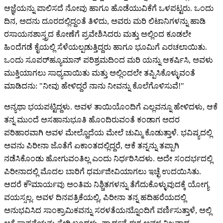
ಆಜ್ಞೆಯನ್ನು ಪಾಲಿಸದೆ ನೋವು ಹಾಗೂ ಹೊಡೆಯುವಿಕೆಗೆ ಒಳಪಟ್ಟರು. ಒಂದು
ದಿನ, ಅದನು ದೂರದಲ್ಲಿದ್ದಂತೆ ತಿಳಿದು, ಅವರು ಮರಿ ಲಿಟಾನಿಗಳನ್ನು ಹಾಡಿ
ರಸಾಯನಶಾಸ್ತ್ರದ ಕೋಣೆಗೆ ಪ್ರವೇಶಿಸಿದರು ಮತ್ತು ಅಲ್ಲಿಂದ ಕೂಡಲೇ
ಹಿಂದೆಗಡೆ ಕೈಯಲ್ಲಿ ಸೆಳೆಯಲ್ಪಡುತ್ತಿದ್ದರು ಹಾಗೂ ಭೂಮಿಗೆ ಎರಚಲಾಯಿತು.
ಒಂದು ಸೂಪರ್‌ಹ್ಯೂಮಾನ್ ಪರಿಶ್ರಮದಿಂದ ಮರಿ ಯನ್ನು ಆಕರ್ಷಿಸಿ, ಅವಳು
ಮುಕ್ತಿಯಾಗಲು ಸಾಧ್ಯವಾಯಿತು ಮತ್ತು ಅಲ್ಲಿಂದಲೇ ತಪ್ಪಿಸಿಕೊಳ್ಳುವಂತೆ
ಮಾಡಿದನು: "ನೀವು ಹೇಳಿದ್ದರೆ ನಾನು ನೀವನ್ನು ಕೊಲೆಗೊಳಿಸುವೆ!"
ಅನ್ಯಥಾ ಭಯಪಟ್ಟಿದ್ದಳು. ಅವಳ ತಾಯಿಯೊಂದಿಗೆ ಎಲ್ಲವನ್ನೂ ಹೇಳಿದಳು, ಆಕೆ
ತನ್ನ ಮುಂದೆ ಅಸಹಾನುಭೂತಿ ಹೊಂದಿರುವಂತೆ ಕಂಡಾಗ ಅದರ
ಪರಿಹಾರವಾಗಿ ಅವಳ ಮೇಲ್ಹೊದೆಯ ಮೇಲೆ ಚುಮ್ಮಿ ಕೊಡುತ್ತಾಳೆ. ಭವಿಷ್ಯದಲ್ಲಿ
ಅವನು ಪಿರೀನಾ ಜೊತೆಗೆ ಏಕಾಂತದಲ್ಲಿದ್ದರೆ, ಆಕೆ ತನ್ನನ್ನು ತಪ್ಪಾಗಿ
ನಡೆಸಿಕೊಂಡು ಹೋಗುವಂತಿಲ್ಲ ಎಂದು ನಿರ್ಧರಿಸಿದಳು. ಅದೇ ಸಂದರ್ಭದಲ್ಲಿ
ಪಿರೀನಾದಲ್ಲಿ ಮೊದಲ ಬಾರಿಗೆ ಧರ್ಮಜೀವಿಯಾಗಲು ಇಚ್ಛೆ ಉದಯಿಸಿತು.
ಆದರೆ ಕೌಮಾರ್ಯವು ಅಂತಿಮ ನಿಶ್ಚಿತಗಳನ್ನು ತೆಗೆದುಕೊಳ್ಳುವುದಕ್ಕೆ ಯೋಗ್ಯ
ವಯಸ್ಸಲ್ಲ. ಅವಳ ದಿನಪತ್ರಿಕೆಯಲ್ಲಿ, ಪಿರೀನಾ ತನ್ನ ಹದಿಹರೆಯದಲ್ಲಿ
ಅನುಭವಿಸಿದ ಸಾಂಕ್ರಾಮಿಕವನ್ನು ಸರಳತೆಯನ್ನುೊಂದಿಗೆ ವರ್ಣಿಸುತ್ತಾಳೆ, ಅಲ್ಲಿ