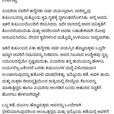
ಬೇಕಾಗಿತ್ತು.
ಪಿಯರಿನಾ ರವರಿಗೆ ಹನ್ನೆರಡು ವರ್ಷ ವಯಸ್ಸಾದಾಗ, ದಾರಿದ್ರ್ಯವು
ಕುಟುಂಬವನ್ನು ಮತ್ತೊಂದು ಕೃಷಿ ಗೃಹಕ್ಕೆ ಸ್ಥಳಾಂತರಗೊಳಿಸಿತು, ಅಲ್ಲಿ ಅವರು
ಇತರೆ ಕುಟುಂಬದೊಂದಿಗೆ ಜೀವಿಸಿದರು. ಇದೇ ಜಾಗದಲ್ಲಿ ಅವರ ಪವಿತ್ರತೆಗೆ
ತೊಂದರೆಯಾಯಿತು ಮತ್ತು ಅದರಿಂದಾಗಿ ಅವಳು ಬಹುತೇಕವಾಗಿ ನೋವು
ಅನುಭವಿಸಿದರೂ, ದೇವನ ಕೃಪೆಗಳಿಂದ ಮತ್ತೊಮ್ಮೆ ಉಳಿಯಲು ಸಾಧ್ಯವಾಗಿತು.
ಇತರೆ ಕುಟುಂಬದ ಪಿತಾ ಹನ್ನೆರಡು ವರ್ಷ ವಯಸ್ಸಿನ ಹೆಣ್ಣುಮಕ್ಕಳು ಒಬ್ಬರೇ
ಇದ್ದಾಗ ಅವರಿಗೆ ಗಮನವನ್ನು ನೀಡಿದನು, ಅವನ ನಿಜವಾದ ಉದ್ಧೇಶವು ಸ್ವಲ್ಪ
ಸಮಯದಲ್ಲಿಯೇ ಸ್ಪಷ್ಟವಾಯಿತು. ಪಿಯರಿನಾ ತನ್ನ ತಾಯಿಯನ್ನು ಹೇಳಲು
ಬಯಸಲಿಲ್ಲ ಏಕೆಂದರೆ ಎರಡು ಕುಟುಂಬಗಳ ಮಧ್ಯೆ ವಿರೋಧಾಭಾಸ
ಉಂಟಾಗುವುದನ್ನು ಹತೋಟಿ ಮಾಡಬೇಕಿತ್ತು. ಇನ್ನೊಂದು ಕಡೆ, ಅವಳ ತಾಯಿ
ಮತ್ತು ಮಕ್ಕಳು ದೀಪವೃತ್ತಿಯಿಂದ ರಾತ್ರಿಯಲ್ಲಿ ನೇಯ್ಗೆಯ ಕೆಲಸವನ್ನು
ಮಾಡುತ್ತಿದ್ದರು ಹಾಗೂ ಪಿಯರಿನಾ ಅಂಗಡಿಗೆ ಬಂದು ಆಹಾರದ ಸಿದ್ಧತೆಗೆ
ಹೋಗಲು ಹೇಳಲಾಗಿದ್ದಾಳೆ.
ಒಬ್ಬ ಕಡೆ, ದುರ್ಬಲ ಹೆಣ್ಣುಮಕ್ಕಳು ಅವನನ್ನು ಒಂದೇಗಾಗಿ
ಭೇಟಿಯಾಗುವುದರಿಂದ ಅಂಜುತ್ತಿದ್ದರು ಮತ್ತು ಇನ್ನೊಂದು ಕಡೆಯಲ್ಲಿ ಅವಳಿಗೆ