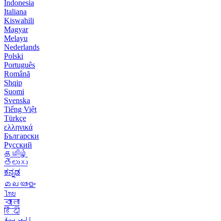
Indonesia
Italiana
Kiswahili
Magyar
Melayu
Nederlands
Polski
Português
Română
Shqip
Suomi
Svenska
Tiếng Việt
Türkçe
ελληνικά
Български
Русский
தமிழ்
తెలుగు
ಕನ್ನಡ
മലയാളം
ไทย
বাংলা
हिंदी
العربية