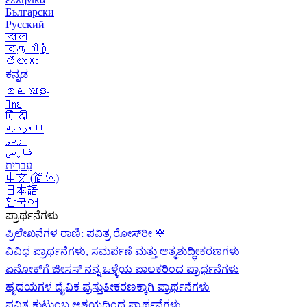
Български
Русский
বাংলা
বதமிழ்
తెలుగు
ಕನ್ನಡ
മലയാളം
ไทย
हिंदी
العربية
اردو
فارسی
עִברִית
中文 (简体)
日本語
한국어
ಪ್ರಾರ್ಥನೆಗಳು
ಪ್ರಿಲೇಖನೆಗಳ ರಾಣಿ: ಪವಿತ್ರ ರೋಸ್‌ರೀ
🌹
ವಿವಿಧ ಪ್ರಾರ್ಥನೆಗಳು, ಸಮರ್ಪಣೆ ಮತ್ತು ಆತ್ಮಶುದ್ಧೀಕರಣಗಳು
ಏನೋಕ್‍ಗೆ ಜೀಸಸ್ ನನ್ನ ಒಳ್ಳೆಯ ಪಾಲಕರಿಂದ ಪ್ರಾರ್ಥನೆಗಳು
ಹೃದಯಗಳ ದೈವಿಕ ಪ್ರಸ್ತುತೀಕರಣಕ್ಕಾಗಿ ಪ್ರಾರ್ಥನೆಗಳು
ಪವಿತ್ರ ಕುಟುಂಬ ಆಶ್ರಯದಿಂದ ಪ್ರಾರ್ಥನೆಗಳು