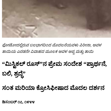
ಫೋಟೋದಲ್ಲಿರುವ ಬಲಭಾಗದಿಂದ ಮೊದಲನೆಯವಳು ಪಿರೀನಾ, ಅವಳ
ತಾಯಿಯ ಎರಡನೇ ವಿವಾಹದ ಮೂಲಕ ಅವಳ ಅಪ್ಪ ಮತ್ತು ತಾಯಿ
“ಮಿಸ್ಟಿಕಲ್ ರೂಸ್”ನ ಪ್ರೇಮ ಸಂದೇಶ “ಪ್ರಾರ್ಥನೆ,
ಬಲಿ, ಶ್ರದ್ಧೆ”
ಸಂತ ಮರಿಯಾ ಕ್ರೋಸಿಫೀಷಾದ ಮೊದಲ ದರ್ಶನ
ಡಿಸಂಬರ್ ೧೭, ೧೯೪೪