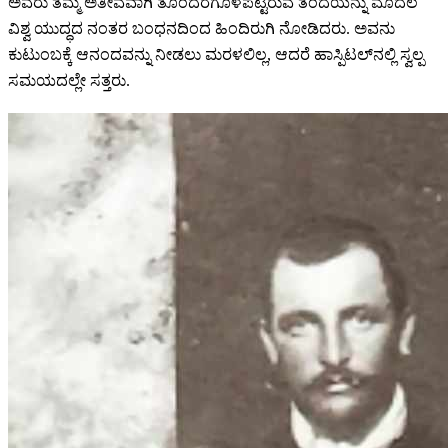
ಅವರು ತಮ್ಮ ಅತೀವವಾಗಿ ತೊಂದರೆಗೊಳಪಟ್ಟಿರುವ ತಂದೆಯನ್ನು ಮೊದಲ
ವಿಶ್ವ ಯುದ್ಧದ ನಂತರ ಬಂಧನದಿಂದ ಹಿಂದಿರುಗಿ ನೋಡಿದರು. ಅವನು
ಕುಟುಂಬಕ್ಕೆ ಆನಂದವನ್ನು ನೀಡಲು ಮರಳಲಿಲ್ಲ, ಆದರೆ ಹಾಸ್ಪಿಟಲ್‌ನಲ್ಲಿ ಸ್ವಲ್ಪ
ಸಮಯದಲ್ಲೇ ಸತ್ತರು.