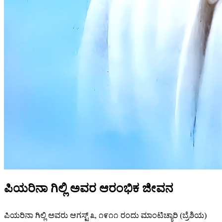
ಪಿಯರಿನಾ ಗಿಲ್ಲಿ ಅವರ ಆರಂಭಿಕ ಜೀವನ
ಪಿಯರಿನಾ ಗಿಲ್ಲಿ ಅವರು ಆಗಸ್ಟ್ ೩, ೧೯೧೧ ರಂದು ಮಾಂಟಿಚ್ಯಾರಿ (ಬ್ರೆಶಿಯ)