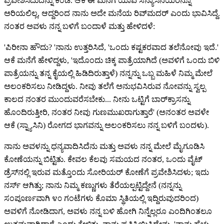
ಪ್ರವೇಶಿಸಿದುದನ್ನು ಕಂಡೆ. ಆಕೆ ಈ ಮನೆಗೆ ಯಾವ ಸನ್ಯಾಸಿನಿಯರನ್ನೂ
ಅರಿಯಲಿಲ್ಲ, ಆದ್ದರಿಂದ ನಾನು ಅದೇ ಮನೆಯ ರಿವ್‌ಮದರ್ ಎಂದು ಭಾವಿಸಿದ್ದೆ.
ನಂತರ ಅವಳು ನನ್ನ ಬಳಿಗೆ ಬಂದಾಳೆ ಮತ್ತು ಹೇಳಿದಳೆ:
'ಪಿರೀನಾ ಹೌದು? 'ನಾನು ಉತ್ತರಿಸಿದೆ, 'ಒಂದು ಕಷ್ಟಕರವಾದ ತಲೆನೋವು ಇದೆ.'
ಆಕೆ ಮನೆಗೆ ಹೇಳಿದ್ದಳು, 'ಇದೊಂದು ಚಿಕ್ಕ ಪಾತ್ರೆಯಾಗಿದೆ (ಅವಳಿಗೆ ಒಂದು ಬಿಳಿ
ಪಾತ್ರೆಯನ್ನು ತನ್ನ ಕೈಯಲ್ಲಿ ಹಿಡಿದಿರುತ್ತಾಳೆ) ನನ್ನನ್ನು
ಒಬ್ಬ ಮಹಿಳೆ
ನಿಮ್ಮ ಮೇಲೆ
ಅಲಂಕರಿಸಲು ನೀಡಿದ್ದಳು. ನೀವು ತಲೆಗೆ ಅನುಭವಿಸಿರುವ ನೋವನ್ನು ಸ್ವಲ್ಪ
ಕಾಲದ ನಂತರ ಮುಂದುವರೆಸಬೇಕು... ನೀನು ಒಟ್ಟಿಗೆ ಬಾರ್‌ಕ್ರಾಸನ್ನು
ಹೊಂದಿರುತ್ತೀರಿ, ನಂತರ ನೀವು ಗುಣಮುಖರಾಗುತ್ತಾರೆ' (ಅನಂತರ ಅವಳೇ
ಆಕೆ (ಸ್ನ್ಯಾಸಿನಿ)
ರೋಗದ ಭಾಗವನ್ನು ಅಲಂಕರಿಸಲು ನನ್ನ ಬಳಿಗೆ ಬಂದಳು).
ನಾನು ಅವಳನ್ನು ಧನ್ಯವಾದಿಸಿದೆನು ಮತ್ತು ಅವಳು ನನ್ನ ಮೇಲೆ ಮೈಗೂಡಿಸಿ
ಕೋಣೆಯನ್ನು ಬಿಟ್ಟಿತು. ಕೇವಲ ಕೆಲವು ಸಮಯದ ನಂತರ, ಒಂದು ವೈಟ್
ಡ್ರೆಸ್‌ನಲ್ಲಿ ಇರುವ ಮತ್ತೊಂದು ಸೋರಿಯರ್ ಕೋಣೆಗೆ ಪ್ರವೇಶಿಸಿದಳು; ಇದು
ನರ್ಸ್ ಆಗಿತ್ತು; ನಾನು ನಿಮ್ಮ ಕಣ್ಣುಗಳು ತೆರೆಯಲ್ಪಟ್ಟಿದ್ದೇನೆ (ನನ್ನನ್ನು
ಸಂಪೂರ್ಣವಾಗಿ ೪೦ ಗಂಟೆಗಳು ಕೊಮಾ ಸ್ಥಿತಿಯಲ್ಲಿ ಇದ್ದಿರುವುದರಿಂದ)
ಅವಳಿಗೆ ನೋಡಿದಾಗ, ಅವಳು ನನ್ನ ಬಳಿ ಹೋಗಿ ನಿನ್ನೆಲ್ಲರೂ ಎಂದಿಗಿಂತಲೂ