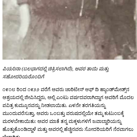
ಪಿಯರಿನಾ (ಬಲಭಾಗದಲ್ಲಿ ಚಿತ್ರಿಸಲಾಗಿದೆ), ಅವರ ತಾಯಿ ಮತ್ತು
ಸಹೋದರಿಯರೊಂದಿಗೆ
೧೯೧೮ ರಿಂದ ೧೯೨೨ ವರೆಗೆ ಅವರು ಚಾರಿಟೀಸ್ ಆಫ್ ದಿ ಹ್ಯಾಂಡ್‌ಮೇಡ್ಸ್‌ನ
ಆಶ್ರಯದಲ್ಲಿ ಜೀವಿಸಿದ್ದರು, ಅಲ್ಲಿ ಎಂಟು ವರ್ಷದವರಾಗಿದ್ದಾಗ ಅವರಿಗೆ ಮೊದಲ
ಪವಿತ್ರ ಕುಮ್ಕೂನವನ್ನು ನೀಡಲಾಯಿತು. ಏಳನೇ ತರಗತಿಯನ್ನು
ಮುಂದುವರೆಸುತ್ತಾ, ಅವರು ಒಂಬತ್ತು ವರುಷದಲ್ಲಿಯೇ ತಮ್ಮ ಕುಟುಂಬಕ್ಕೆ
ಮರಳಬೇಕಾಯಿತು: ಅವರ ಮಾತೆ ತನ್ನ ಮಕ್ಕಳುಗಳಿಗೆ ಜವಾಬ್ದಾರಿಯನ್ನು
ಹೊತ್ತುಕೊಂಡಿದ್ದಾಳೆ ಮತ್ತು ಅವರಲ್ಲಿ ಹೆಚ್ಚಿನವರು ಸೋದರಿಯರಿಗೆ ನೆರವಾಗಲು