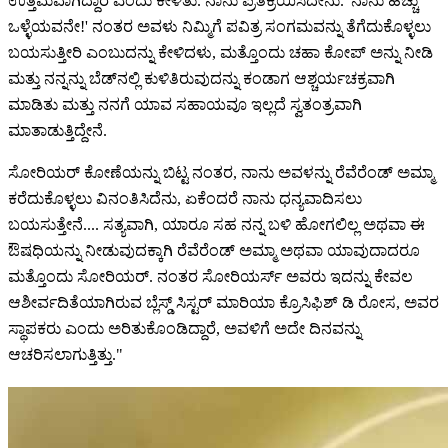
ಉತ್ತಮವಾಗಿದ್ದಾರೆ ಎಂದು ಕೇಳಿತು. ನಾನು ಪ್ರತಿಕ್ರಿಯಿಸಿದೇನು. 'ನಾನು ಹೆಚ್ಚು
ಒಳ್ಳೆಯವನೇ!' ನಂತರ ಅವಳು ನಿಮ್ಮಿಗೆ ಪವಿತ್ರ ಸಂಗಮವನ್ನು ತೆಗೆದುಕೊಳ್ಳಲು
ಬಯಸುತ್ತೀರಿ ಎಂಬುದನ್ನು ಕೇಳಿದಳು, ಮತ್ತೊಂದು ಚಹಾ ಕೋಪ್ ಅನ್ನು ನೀಡಿ
ಮತ್ತು ನನ್ನನ್ನು ಬೆಡ್‌ನಲ್ಲಿ ಕುಳಿತಿರುವುದನ್ನು ಕಂಡಾಗ ಆಶ್ಚರ್ಯಚಕ್ರವಾಗಿ
ಮಾಡಿತು ಮತ್ತು ನನಗೆ ಯಾವ ಸಹಾಯವೂ ಇಲ್ಲದೆ ಸ್ವತಂತ್ರವಾಗಿ
ಮಾತಾಡುತ್ತಿದ್ದೇನೆ.
ಸೋರಿಯರ್ ಕೋಣೆಯನ್ನು ಬಿಟ್ಟ ನಂತರ, ನಾನು ಅವಳನ್ನು ರೆವೆರೆಂಡ್ ಅಮ್ಮಾ
ಕರೆದುಕೊಳ್ಳಲು ವಿನಂತಿಸಿದೆನು, ಏಕೆಂದರೆ ನಾನು ಧನ್ಯವಾದಿಸಲು
ಬಯಸುತ್ತೇನೆ.... ಸತ್ಯವಾಗಿ, ಯಾರೂ ಸಹ ನನ್ನ ಬಳಿ ಹೋಗಲಿಲ್ಲ ಅಥವಾ ಈ
ಔಷಧಿಯನ್ನು ನೀಡುವುದಕ್ಕಾಗಿ ರೆವೆರೆಂಡ್ ಅಮ್ಮಾ ಅಥವಾ ಯಾವುದಾದರೂ
ಮತ್ತೊಂದು ಸೋರಿಯರ್. ನಂತರ ಸೋರಿಯರ್ಸ್ ಅವರು ಇದನ್ನು ಕೇವಲ
ಆಶೀರ್ವದಿತೆಯಾಗಿರುವ ಬ್ಲೆಸ್ಡ್ ಸಿಸ್ಟರ್ ಮಾರಿಯಾ ಕ್ರೊಸಿಫಿಶ್ ಡಿ ರೋಸ, ಅವರ
ಸ್ಥಾಪಕರು ಎಂದು ಅರಿತುಕೊಂಡಿದ್ದಾರೆ, ಅವಳಿಗೆ ಅದೇ ದಿನವನ್ನು
ಆಚರಿಸಲಾಗುತ್ತಿತ್ತು."