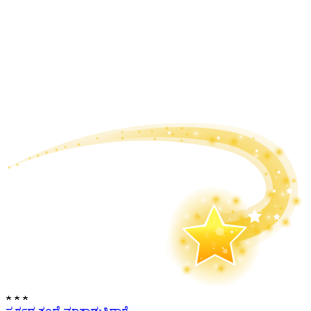
★
★
★