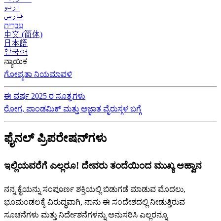
اردو
فارسی
עִברִית
中文 (简体)
日本語
한국어
ನ್ಯಾಯಿಕ
ಗೋಪ್ಯತಾ ನಿಯಮಾವಳಿ
ಈ ವರ್ಷ 2025 ರ ಸೂತ್ರಗಳು
ರೋಗ, ಪಾಂಡಮಿಕ್ ಮತ್ತು ಅಜ್ಞಾತ ವೈರುಸ್ಗಳ ಬಗ್ಗೆ
ಫೈನಲ್ ಪ್ರಿಪರೇಷನ್‌ಗಳು
ಇಲ್ಲಿಯವರೆಗೆ ಎಲ್ಲರೂ! ದೇವರು ತಂದೆಯಿಂದ ಮುಖ್ಯ ಆಹ್ವಾನ
ನನ್ನ ಕೈಯನ್ನು ಸಂಪೂರ್ಣ ಶಕ್ತಿಯಲ್ಲಿ ಬಿಡುಗಡೆ ಮಾಡುವ ಮೊದಲು,
ಭೂಮಂಡಲಕ್ಕೆ ವಿರುದ್ಧವಾಗಿ, ನಾನು ಈ ಸಂದೇಶದಲ್ಲಿ ನೀಡುತ್ತಿರುವ
ಸೂಚನೆಗಳು ಮತ್ತು ನಿರ್ದೇಶನೆಗಳನ್ನು ಅನುಸರಿಸಿ ಎಲ್ಲರನ್ನೂ