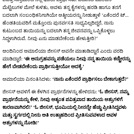
ಮೆಟ್ಟಿಲುಗಳ ಮೇಲೆ ಕುಳಿತು, ಅವಳು ತನ್ನ ಕೈಗಳನ್ನು ಹರಡಿ ಹಾಗೂ ತನಗೆ
ಬದಲಾಗಿ ಸಂಬಂಧಿಕನಿಗಾಗಿಯೇ ಆತ್ಮೀಯರನ್ನು ನೀಡುತ್ತಾಳೆ
‘ಏಕೆಂದರೆ ಟ್...
ಹೆಂಡತಿಯವರಿಗೆ ಮತ್ತೊಂದು ಪುನರ್ವಸತಿ ಸಾಧ್ಯವಿಲ್ಲದಿದ್ದರೆ, ನಾನು
ಕುಟುಂಬದ ತಾಯಿಯನ್ನು ಬದಲಾಗಿ ತನ್ನ ಜೀವನವನ್ನು ಒಪ್ಪಿಕೊಳ್ಳಲು
ಸಿದ್ಧಳಾಗಿರುವೆ. ನೀವು ಏನು ಮಾಡಬೇಕೆಂದು ಹೇಳುತ್ತೀರಿ?’
ಅಂದಿನಿಂದ ಅಮಾಲಿಯಾ ಜೀಸಸ್ ಅವನೇ ಮಾತಾಡಿದ್ದಾನೆ ಎಂದು ವರದಿ
ಮಾಡಿದ್ದಾರೆ:
‘ಈ ಅನುಗ್ರಹವನ್ನು ಪಡೆಯಲು ನೀವು ನನ್ನ ತಾಯಿಯ ಕಣ್ಣೀರನ್ನು
ಹೇಗೆ ಬೇಡಬೇಕೆಂದು ಪ್ರಾರ್ಥಿಸುತ್ತೀಯೋ ಅದಕ್ಕೆ.’
ಅಮಾಲಿಯಾ ವಿನಂತಿಸಿದಳು:
‘ನಾನು ಏಕೆಂದರೆ ಪ್ರಾರ್ಥಿಸಲು ಬೇಕಾಗುತ್ತದೆ?’
ಜೀಸಸ್ ಅವಳಿಗೆ ಈ ಕೆಳಗಿನ ಪ್ರಾರ್ಥನೆಗಳನ್ನು ಹೇಳಿದನು:
‘ಓ ಜೀಸಸ್, ನಮ್ಮ
ಪ್ರಾರ್ಥನೆಯನ್ನು ಕೇಳಿ, ನೀವು ಅತ್ಯಂತ ಪವಿತ್ರವಾದ ತಾಯಿಯ ಆಶ್ರುಗಳಿಗೆ
ಕಾರಣವಾಗಿರಲಿ!’ ‘ಓ ಜೀಸಸ್, ಭೂಮಿಯಲ್ಲಿ ನೀನನ್ನೇ ಹೆಚ್ಚು ಪ್ರೀತಿಸಿದ್ದವಳು
ಮತ್ತು ಸ್ವರ್ಗದಲ್ಲಿ ನೀನು ಅತಿ ಉತ್ಸಾಹದಿಂದ ಪ್ರೀತಿಸುವವಳಾದ ಅವಳ
ಆಶ್ರುಗಳನ್ನು ನೋಡಿ!’