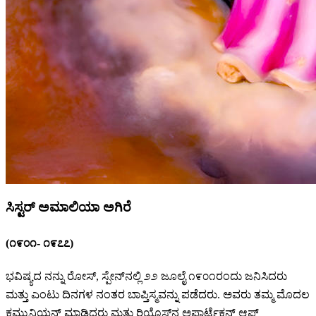
ಸಿಸ್ಟರ್ ಅಮಾಲಿಯಾ ಅಗಿರೆ
(೧೯೦೧- ೧೯೭೭)
ಭವಿಷ್ಯದ ನನ್ನು ರೋಸ್, ಸ್ಪೇನ್‌ನಲ್ಲಿ ೨೨ ಜೂಲೈ ೧೯೦೧ರಂದು ಜನಿಸಿದರು
ಮತ್ತು ಎಂಟು ದಿನಗಳ ನಂತರ ಬಾಪ್ತಿಸ್ಮವನ್ನು ಪಡೆದರು. ಅವರು ತಮ್ಮ ಮೊದಲ
ಕಮ್ಯುನಿಯನ್ ಮಾಡಿದರು ಮತ್ತು ರಿಯೊಸ್‌ನ ಅಪಾರ್ಟೆಕ್ಷನ್ಸ್ ಆಫ್