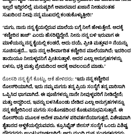
ಇಲ್ಲದೆ ಇದ್ದಿರಲಿಲ್ಲೆ. ಮನುಷ್ಯರಿಗೆ ಅಪಾರವಾದ ಖಜಾನೆ ನೀಡುವಂತಹ
ಸುಖದಿಂದ ನೀವು ನನ್ನ ಮುಖದಲ್ಲಿ ಕಂಡುಕೊಳ್ಳುತ್ತೀರಿ!’
‘ಮಗು, ನಾನು ನನ್ನ ಕೈಯಲ್ಲಿರುವ ಮಾಲೆಯ ಬಗ್ಗೆ ನೀಗೆ ಹೇಳುತ್ತೇನೆ. ಅದಕ್ಕೆ
‘ಕಣ್ಣೀರಿನ ತಾಜ್’ ಎಂದು ಹೆಸರಿಟ್ಟಿದ್ದೇನೆ. ನೀನು ನನ್ನ ಬಳಿ ಇರುವಾಗ ಈ
ಮಾಳೆಯನ್ನು ನನ್ನ ಕೈಯಲ್ಲಿ ಕಂಡರೆ, ಅದು ದಯೆ, ಪ್ರೀತಿ ಮತ್ತು ವേദನೆಯನ್ನು
ಸೂಚಿಸುತ್ತದೆ... ಇದು ನನ್ನ ಆಶೀರ್ವಾದಿತ ಕಣ್ಣೀರಿನ ಮಾಲೆಯಾಗಿದೆ; ಇದರಿಂದ
ತಾಯಿಯೂ ನೀನುಳ್ಳವನಿಗೆ ಪ್ರೀತಿಸುತ್ತಾಳೆ. ಅದರ ಎಲ್ಲಾ ಅನುಗ್ರಹಗಳನ್ನು
ಬಳಸು, ಭಕ್ತಿ ಮತ್ತು ಪ್ರೇಮದಿಂದ ಅದಕ್ಕೆ ಅವಲಂಬನೆ ಮಾಡು.’
ರೋಸರಿ ನನ್ನ ಕೈಗೆ ಕೊಟ್ಟು, ಆಕೆ ಹೇಳಿದರು:
‘ಇದು ನನ್ನ ಕಣ್ಣೀರಿನ
ರೋಸ್‌ರಿಯಾಗಿದೆ, ಇದು ನಮ್ಮ ಮಗನು ತನ್ನ ಪ್ರಿಯ ಸಂಸ್ಥೆಗೆ ತನ್ನ ವಾರಿಸಾಗಿ
ಒಪ್ಪಿಸಿದ ಭಾಗವಾಗಿದೆ. ಈ ಪೂಜೆಗಳನ್ನು ನಾನೇ ನೀವುಳ್ಳವರಿಗೆ ನೀಡಿದ್ದೇನೆ;
ಮತ್ತು ಆದ್ದರಿಂದ, ಇವನ್ನು ಬಳಸಿಕೊಂಡು ಬೇಡಿದ ಎಲ್ಲಾ ಅನುಗ್ರಹಗಳನ್ನೂ
ನನ್ನ ಕಣ್ಣೀರಿನಿಂದ ಮಗನು ಸಂತೋಷದಿಂದ ಕೊಡುವನುಭವಿಸುತ್ತಾನೆ. ಈ
ರೋಸ್‌ರಿಯ ಮೂಲಕ ಅನೇಕ ಪಾಪಿಗಳ ಪರಿವರ್ತನೆಯಾಗುತ್ತದೆ, ವಿಶೇಷವಾಗಿ
ಶೈತಾನದ ಆಳ್ವಿಕೆಯಲ್ಲಿರುವವರು. ಕ್ರೂಸಿಫೈಡ್ ಜೀಸಸ್ ಸಂಸ್ಥೆಗೆ ಒಂದು ವಿಶಿಷ್ಟ
ಗೌರವವನ್ನು ಉಂಟುಮಾಡಲಾಗಿದೆ; ಅದು ಮಂದಿ ದುಷ್ಟ ಸಂಘಗಳವರನ್ನು