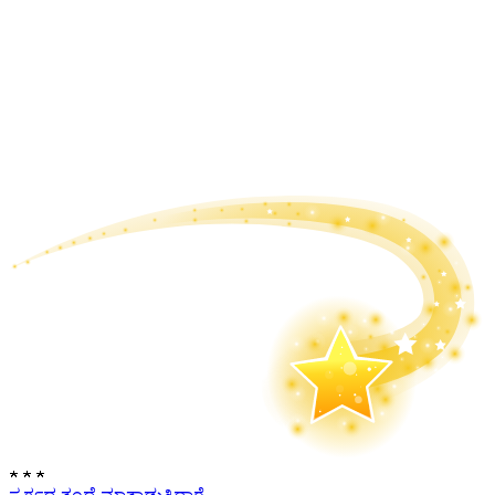
★
★
★