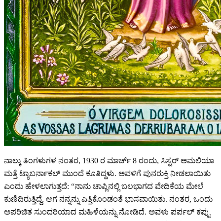
ನಾಲ್ಕು ತಿಂಗಳುಗಳ ನಂತರ, 1930 ರ ಮಾರ್ಚ್ 8 ರಂದು, ಸಿಸ್ಟರ್ ಅಮಲಿಯಾ
ಮತ್ತೆ ಟ್ಯಾಬರ್ನಾಕಲ್ ಮುಂದೆ ಕೂತಿದ್ದಳು. ಅವಳಿಗೆ ಪುನರುಕ್ತಿ ನೀಡಲಾಯಿತು
ಎಂದು ಹೇಳಲಾಗುತ್ತದೆ:
“ನಾನು ಚಾಪ್ಲಿನಲ್ಲಿ ಬಲಭಾಗದ ವೇದಿಕೆಯ ಮೇಲೆ
ಕುಣಿದಿರುತ್ತಿದ್ದೆ, ಆಗ ನನ್ನನ್ನು ಎತ್ತಿಕೊಂಡಂತೆ ಭಾಸವಾಯಿತು. ನಂತರ, ಒಂದು
ಅಪರಿಚಿತ ಸುಂದರಿಯಾದ ಮಹಿಳೆಯನ್ನು ನೋಡಿದೆ. ಅವಳು ಪರ್ಪಲ್ ಕಪ್ಪು