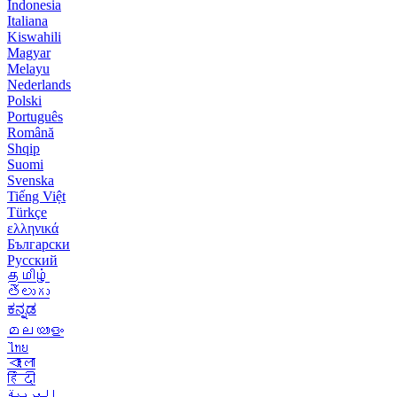
Indonesia
Italiana
Kiswahili
Magyar
Melayu
Nederlands
Polski
Português
Română
Shqip
Suomi
Svenska
Tiếng Việt
Türkçe
ελληνικά
Български
Русский
தமிழ்
తెలుగు
ಕನ್ನಡ
മലയാളം
ไทย
বাংলা
हिंदी
العربية