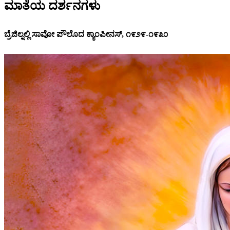
ಮಾತೆಯ ದರ್ಶನಗಳು
ಬ್ರೆಜಿಲ್ನಲ್ಲಿ ಸಾವೋ ಪೌಲೊದ ಕ್ಯಾಂಪೀನಸ್, ೧೯೨೯-೧೯೩೦