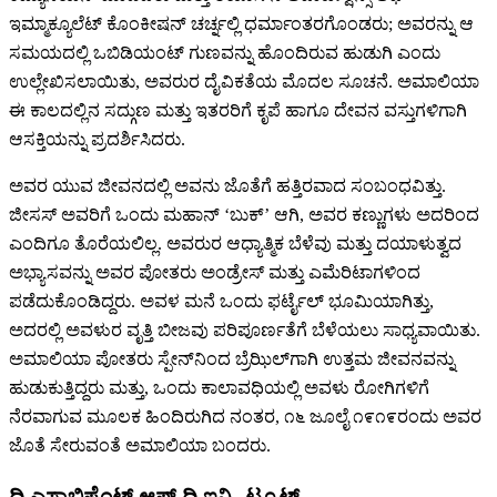
ಇಮ್ಮಾಕ್ಯೂಲೆಟ್ ಕೊಂಕೀಷನ್ ಚರ್ಚ್ನಲ್ಲಿ ಧರ್ಮಾಂತರಗೊಂಡರು; ಅವರನ್ನು ಆ
ಸಮಯದಲ್ಲಿ ಒಬಿಡಿಯಂಟ್ ಗುಣವನ್ನು ಹೊಂದಿರುವ ಹುಡುಗಿ ಎಂದು
ಉಲ್ಲೇಖಿಸಲಾಯಿತು, ಅವರುರ ದೈವಿಕತೆಯ ಮೊದಲ ಸೂಚನೆ. ಅಮಾಲಿಯಾ
ಈ ಕಾಲದಲ್ಲಿನ ಸದ್ಗುಣ ಮತ್ತು ಇತರರಿಗೆ ಕೃಪೆ ಹಾಗೂ ದೇವನ ವಸ್ತುಗಳಿಗಾಗಿ
ಆಸಕ್ತಿಯನ್ನು ಪ್ರದರ್ಶಿಸಿದರು.
ಅವರ ಯುವ ಜೀವನದಲ್ಲಿ ಅವನು ಜೊತೆಗೆ ಹತ್ತಿರವಾದ ಸಂಬಂಧವಿತ್ತು.
ಜೀಸಸ್ ಅವರಿಗೆ ಒಂದು ಮಹಾನ್ ‘ಬುಕ್’ ಆಗಿ, ಅವರ ಕಣ್ಣುಗಳು ಅದರಿಂದ
ಎಂದಿಗೂ ತೊರೆಯಲಿಲ್ಲ. ಅವರುರ ಆಧ್ಯಾತ್ಮಿಕ ಬೆಳೆವು ಮತ್ತು ದಯಾಳುತ್ವದ
ಅಭ್ಯಾಸವನ್ನು ಅವರ ಪೋತರು ಅಂಡ್ರೇಸ್ ಮತ್ತು ಎಮೆರಿಟಾಗಳಿಂದ
ಪಡೆದುಕೊಂಡಿದ್ದರು. ಅವಳ ಮನೆ ಒಂದು ಫರ್ಟೈಲ್ ಭೂಮಿಯಾಗಿತ್ತು,
ಅದರಲ್ಲಿ ಅವಳುರ ವೃತ್ತಿ ಬೀಜವು ಪರಿಪೂರ್ಣತೆಗೆ ಬೆಳೆಯಲು ಸಾಧ್ಯವಾಯಿತು.
ಅಮಾಲಿಯಾ ಪೋತರು ಸ್ಪೇನ್‌ನಿಂದ ಬ್ರೆಝಿಲ್‌ಗಾಗಿ ಉತ್ತಮ ಜೀವನವನ್ನು
ಹುಡುಕುತ್ತಿದ್ದರು ಮತ್ತು, ಒಂದು ಕಾಲಾವಧಿಯಲ್ಲಿ ಅವಳು ರೋಗಿಗಳಿಗೆ
ನೆರವಾಗುವ ಮೂಲಕ ಹಿಂದಿರುಗಿದ ನಂತರ, ೧೬ ಜೂಲೈ ೧೯೧೯ರಂದು ಅವರ
ಜೊತೆ ಸೇರುವಂತೆ ಅಮಾಲಿಯಾ ಬಂದರು.
ದಿ ಎಸ್ಟಾಬ್ಲಿಷ್ಮೆಂಟ್ ಆಫ್ ದಿ ಇನ್ಸ್ಟಿಟ್ಯೂಟ್