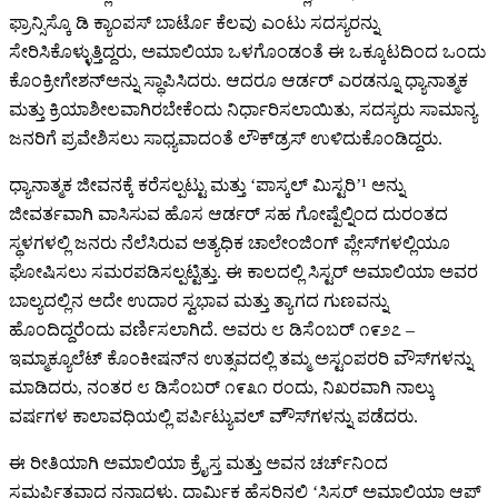
ಫ್ರಾನ್ಸಿಸ್ಕೊ ಡಿ ಕ್ಯಾಂಪಸ್ ಬಾರ್ಟೊ ಕೆಲವು ಎಂಟು ಸದಸ್ಯರನ್ನು
ಸೇರಿಸಿಕೊಳ್ಳುತ್ತಿದ್ದರು, ಅಮಾಲಿಯಾ ಒಳಗೊಂಡಂತೆ ಈ ಒಕ್ಕೂಟದಿಂದ ಒಂದು
ಕೊಂಕ್ರೀಗೇಶನ್ಅನ್ನು ಸ್ಥಾಪಿಸಿದರು. ಆದರೂ ಆರ್ಡರ್ ಎರಡನ್ನೂ ಧ್ಯಾನಾತ್ಮಕ
ಮತ್ತು ಕ್ರಿಯಾಶೀಲವಾಗಿರಬೇಕೆಂದು ನಿರ್ಧಾರಿಸಲಾಯಿತು, ಸದಸ್ಯರು ಸಾಮಾನ್ಯ
ಜನರಿಗೆ ಪ್ರವೇಶಿಸಲು ಸಾಧ್ಯವಾದಂತೆ ಲೌಕ್‌ಡ್ರಸ್ ಉಳಿದುಕೊಂಡಿದ್ದರು.
ಧ್ಯಾನಾತ್ಮಕ ಜೀವನಕ್ಕೆ ಕರೆಸಲ್ಪಟ್ಟು ಮತ್ತು ‘ಪಾಸ್ಕಲ್ ಮಿಸ್ಟರಿ’¹ ಅನ್ನು
ಜೀವರ್ತವಾಗಿ ವಾಸಿಸುವ ಹೊಸ ಆರ್ಡರ್ ಸಹ ಗೋಷ್ಪೆಲ್ನಿಂದ ದುರಂತದ
ಸ್ಥಳಗಳಲ್ಲಿ ಜನರು ನೆಲೆಸಿರುವ ಅತ್ಯಧಿಕ ಚಾಲೇಂಜಿಂಗ್ ಪ್ಲೇಸ್‌ಗಳಲ್ಲಿಯೂ
ಘೋಷಿಸಲು ಸಮರಪಡಿಸಲ್ಪಟ್ಟಿತ್ತು. ಈ ಕಾಲದಲ್ಲಿ ಸಿಸ್ಟರ್ ಅಮಾಲಿಯಾ ಅವರ
ಬಾಲ್ಯದಲ್ಲಿನ ಅದೇ ಉದಾರ ಸ್ವಭಾವ ಮತ್ತು ತ್ಯಾಗದ ಗುಣವನ್ನು
ಹೊಂದಿದ್ದರೆಂದು ವರ್ಣಿಸಲಾಗಿದೆ. ಅವರು ೮ ಡಿಸೆಂಬರ್ ೧೯೨೭ –
ಇಮ್ಮಾಕ್ಯೂಲೆಟ್ ಕೊಂಕೀಷನ್‌ನ ಉತ್ಸವದಲ್ಲಿ ತಮ್ಮ ಅಸ್ಟಂಪರರಿ ವೌಸ್‌ಗಳನ್ನು
ಮಾಡಿದರು, ನಂತರ ೮ ಡಿಸೆಂಬರ್ ೧೯೩೧ ರಂದು, ನಿಖರವಾಗಿ ನಾಲ್ಕು
ವರ್ಷಗಳ ಕಾಲಾವಧಿಯಲ್ಲಿ ಪರ್ಪಿಟ್ಯುವಲ್ ವೌ್ಸ್‌ಗಳನ್ನು ಪಡೆದರು.
ಈ ರೀತಿಯಾಗಿ ಅಮಾಲಿಯಾ ಕ್ರೈಸ್ತ ಮತ್ತು ಅವನ ಚರ್ಚ್‌ನಿಂದ
ಸಮರ್ಪಿತವಾದ ನನ್ನಾದಳು, ಧಾರ್ಮಿಕ ಹೆಸರಿನಲ್ಲಿ ‘ಸಿಸ್ಟರ್ ಅಮಾಲಿಯಾ ಆಫ್