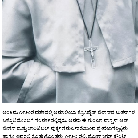
ಅಂತಿಮ ೧೯೨೦ರ ದಶಕದಲ್ಲಿ ಅಮಾಲಿಯಾ ಕ್ರೂಸಿಫೈಡ್ ಜೀಸಸ್‌ನ ಮಿಶನ್‌ಗಳ
ಒಕ್ಕೂಟದೊಂದಿಗೆ ಸಂಪರ್ಕದಲ್ಲಿದ್ದರು. ಅವರು ಈ ಗುಂಪಿನ ಪಾಸ್ಷನ್ ಆಫ್
ಜೀಸಸ್ ಮತ್ತು ಚಾರಿಟಬಲ್ ವುರ್ಕ್ಗೆ ಸಮರ್ಪಿತತೆಯಿಂದ ಪ್ರೇರೇಪಿಸಲ್ಪಟ್ಟರು
ಹಾಗೂ ಅದರಲ್ಲಿ ತೊಡಗಿಕೊಂಡರು. ೧೯೨೮ ರಲ್ಲಿ, ಮೋನ್‌ಸಿಗರ್ ಕೌಂಟ್