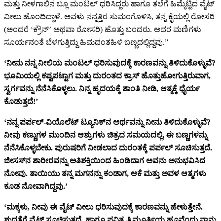
ಮತ್ತು ನೀಳಗಾಲಿನ ಬ್ಲೂ ಮಂಟಲ್ ಧರಿಸಿದ್ದರು ಹಾಗೂ ತಲೆಗೆ ಹಿಮ್ಮೆಟ್ಟಿದ ವೈಟ್
ವೀಲು ಹೊಂದಿದ್ದಾಳೆ. ಅವಳು ನನ್ನತ್ತಿರ ಸುಮಂಗೊಳಿಸಿ, ತನ್ನ ಕೈಯಲ್ಲಿ ರೋಸರಿ
(ಅಂದರೆ ‘ಕ್ರೌನ್’ ಅಥವಾ ರೋಸರಿ) ಹೊತ್ತು ಬಂದರು. ಅದರ ಮಣಿಗಳು
ಸೂರ್ಯನಂತೆ ಬೆಳಗುತ್ತಿದ್ದು ಹಿಮದಂತಹಿಳಿ ಬಣ್ಣದಲ್ಲಿದ್ದವು.”
‘ನೀನು ನನ್ನ ನೀಲಿಯ ಮಂಟಲ್ ಧರಿಸುವುದಕ್ಕೆ ಕಾರಣವನ್ನು ತಿಳಿದುಕೊಳ್ಳುವೆ?
ಭೂಮಿಯಲ್ಲಿ ಕಷ್ಟಪಟ್ಟಾಗ ಮತ್ತು ದುರಂತದ ಕ್ರಾಸ್ ಹೊತ್ತುಹೋಗುತ್ತಿರುವಾಗ,
ಸ್ವರ್ಗವನ್ನು ನೆನೆಸಿಕೊಳ್ಳಲು. ನಿನ್ನ ಹೃದಯಕ್ಕೆ ಶಾಂತಿ ನೀಡಿ, ಆತ್ಮಕ್ಕೆ ಧೈರ್ಯ
ಕೊಡುತ್ತದೆ!’
‘ನನ್ನ ಪರ್ಪಲ್-ವಿಯೊಲೆಟ್ ಟ್ಯೂನಿಕ್‌ನ ಅರ್ಥವನ್ನು ನೀನು ತಿಳಿದುಕೊಳ್ಳುವೆ?
ನೀವು ಕಣ್ಣುಗಳ ಮುಂದಿನ ಆಶ್ರುಗಳು ಚಿತ್ರದ ಸಮಯದಲ್ಲಿ, ಈ ಬಣ್ಣಗಳನ್ನು
ನೆನೆಸಿಕೊಳ್ಳಬೇಕು. ಪುರುಷರಿಗೆ ನೀಡಲಾದ ದುರಂತಕ್ಕೆ ಪರ್ಪಲ್ ಸೂಚಿಸುತ್ತದೆ.
ಜೀಸಸ್‌ನ ಶಾರೀರವನ್ನು ಅತಿಶಕ್ತಿಯಿಂದ ಹಿಂಡಿದಾಗ ಅವನು ಅನುಭವಿಸಿದ
ನೋವು. ತಾಯಿಯು ತನ್ನ ಮಗನನ್ನು ಕಂಡಾಗ, ಆಕೆ ಮತ್ತು ಅವಳ ಆತ್ಮಗಳು
ಕೂಡ ನೋವಾಗಿದ್ದವು.’
‘ಮಕ್ಕಳು, ನೀವು ಈ ವೈಟ್ ವೀಲು ಧರಿಸುವುದಕ್ಕೆ ಕಾರಣವನ್ನು ಹೇಳುತ್ತೇನೆ.
ಶುದ್ಧತೆಗೆ ವೈಟ್ ಸೂಚಿಸುತ್ತದೆ, ಹಾಗೂ ಪವಿತ್ರ ತ್ರಿಮೂರ್ತಿಯ ಹೂವೆಂದು ನಾನು