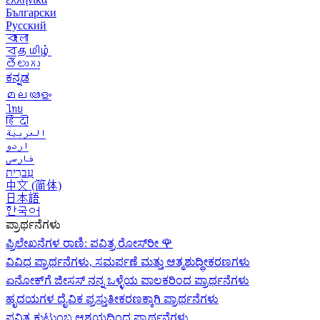
Български
Русский
বাংলা
বதமிழ்
తెలుగు
ಕನ್ನಡ
മലയാളം
ไทย
हिंदी
العربية
اردو
فارسی
עִברִית
中文 (简体)
日本語
한국어
ಪ್ರಾರ್ಥನೆಗಳು
ಪ್ರಿಲೇಖನೆಗಳ ರಾಣಿ: ಪವಿತ್ರ ರೋಸ್‌ರೀ
🌹
ವಿವಿಧ ಪ್ರಾರ್ಥನೆಗಳು, ಸಮರ್ಪಣೆ ಮತ್ತು ಆತ್ಮಶುದ್ಧೀಕರಣಗಳು
ಏನೋಕ್‍ಗೆ ಜೀಸಸ್ ನನ್ನ ಒಳ್ಳೆಯ ಪಾಲಕರಿಂದ ಪ್ರಾರ್ಥನೆಗಳು
ಹೃದಯಗಳ ದೈವಿಕ ಪ್ರಸ್ತುತೀಕರಣಕ್ಕಾಗಿ ಪ್ರಾರ್ಥನೆಗಳು
ಪವಿತ್ರ ಕುಟುಂಬ ಆಶ್ರಯದಿಂದ ಪ್ರಾರ್ಥನೆಗಳು