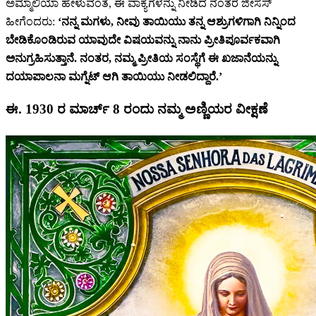
ಅಮ್ಮಾಲಿಯಾ ಹೇಳುವಂತೆ, ಈ ವಾಕ್ಯಗಳನ್ನು ನೀಡಿದ ನಂತರ ಜೀಸಸ್
ಹೀಗೆಂದರು:
‘ನನ್ನ ಮಗಳು, ನೀವು ತಾಯಿಯು ತನ್ನ ಆಶ್ರುಗಳಿಗಾಗಿ ನಿನ್ನಿಂದ
ಬೇಡಿಕೊಂಡಿರುವ ಯಾವುದೇ ವಿಷಯವನ್ನು ನಾನು ಪ್ರೀತಿಪೂರ್ವಕವಾಗಿ
ಅನುಗ್ರಹಿಸುತ್ತಾನೆ. ನಂತರ, ನಮ್ಮ ಪ್ರೀತಿಯ ಸಂಸ್ಥೆಗೆ ಈ ಖಜಾನೆಯನ್ನು
ದಯಾಪಾಲನಾ ಮಗ್ನೆಟ್ ಆಗಿ ತಾಯಿಯು ನೀಡಲಿದ್ದಾರೆ.’
ಈ. 1930 ರ ಮಾರ್ಚ್ 8 ರಂದು ನಮ್ಮ ಅಣ್ಣಿಯರ ವೀಕ್ಷಣೆ