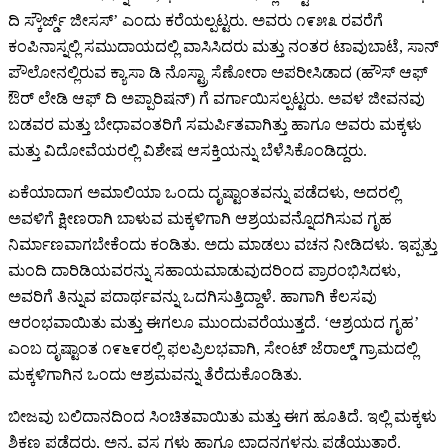
ದಿ ಸ್ಕೌರ್ಜ್ಡ್ ಜೀಸಸ್’ ಎಂದು ಕರೆಯಲ್ಪಟ್ಟರು. ಅವರು ೧೯೫೩ ರವರೆಗೆ
ಕಂಪಿನಾಸ್ನಲ್ಲಿ ಸಮುದಾಯದಲ್ಲಿ ವಾಸಿಸಿದರು ಮತ್ತು ನಂತರ ಟಾವುಬಾಟೆ, ಸಾನ್
ಪೌಲೋನಲ್ಲಿರುವ ಕ್ಯಾಸಾ ಡಿ ನೊಸ್ಟ್ರಾ ಸೆಣೋರಾ ಅಪರೀಸಿಡಾದ (ಹೌಸ್ ಆಫ್
ಔರ್ ಲೇಡಿ ಆಫ್ ದಿ ಅಪ್ಪಾರಿಷನ್) ಗೆ ವರ್ಗಾಯಿಸಲ್ಪಟ್ಟರು. ಅವಳ ಜೀವನವು
ಬಡವರ ಮತ್ತು ಬೇಧಾವಂತರಿಗೆ ಸಮರ್ಪಿತವಾಗಿತ್ತು ಹಾಗೂ ಅವರು ಮಕ್ಕಳು
ಮತ್ತು ವಿದೋವೆಯರಲ್ಲಿ ವಿಶೇಷ ಆಸಕ್ತಿಯನ್ನು ಬೆಳೆಸಿಕೊಂಡಿದ್ದರು.
ಏಕೆಯಾದಾಗ ಅಮಾಲಿಯಾ ಒಂದು ದೃಷ್ಟಾಂತವನ್ನು ಪಡೆದಳು, ಅದರಲ್ಲಿ
ಅವಳಿಗೆ ಕ್ಷೀಣರಾಗಿ ಬಾಳುವ ಮಕ್ಕಳಿಗಾಗಿ ಆಶ್ರಯವನ್ನೊದಗಿಸುವ ಗೃಹ
ನಿರ್ಮಾಣವಾಗಬೇಕೆಂದು ಕಂಡಿತು. ಅದು ಮಾಡಲು ವಚನ ನೀಡಿದಳು. ಇಪ್ಪತ್ತು
ಮಂದಿ ದಾರಿಡಿಯವರನ್ನು ಸಹಾಯಮಾಡುವುದರಿಂದ ಪ್ರಾರಂಭಿಸಿದಳು,
ಅವರಿಗೆ ತಿನ್ನುವ ಪದಾರ್ಥವನ್ನು ಒದಗಿಸುತ್ತಿದ್ದಾಳೆ. ಹಾಗಾಗಿ ಕೆಲಸವು
ಆರಂಭವಾಯಿತು ಮತ್ತು ಈಗಲೂ ಮುಂದುವರೆಯುತ್ತದೆ. ‘ಆಶ್ರಯದ ಗೃಹ’
ಎಂಬ ದೃಷ್ಟಾಂತ ೧೯೬೯ರಲ್ಲಿ ಫಲಪ್ರಿಲಭವಾಗಿ, ಸೇಂಟ್ ಜೆರಾಲ್ಡ್ ಗ್ರಾಮದಲ್ಲಿ
ಮಕ್ಕಳಿಗಾಗಿನ ಒಂದು ಆಶ್ರಮವನ್ನು ತೆರೆದುಕೊಂಡಿತು.
ಬೀಜವು ಬಲಿದಾನದಿಂದ ಸಿಂಚಿತವಾಯಿತು ಮತ್ತು ಈಗ ಹೂತಿದೆ. ಇಲ್ಲಿ ಮಕ್ಕಳು
ಶಿಕ್ಷಣ ಪಡೆದರು, ಅನ್ನ, ವಸ್ತ್ರಗಳು ಹಾಗೂ ಛಾದನಗಳನ್ನು ಪಡೆಯುತ್ತಾರೆ.