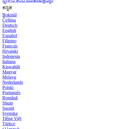
ಸ್ವರ್ಗದ ತಂದೆ ಮಾತಾಡುತ್ತಿದ್ದಾರೆ
ಕನ್ನಡ
Bokmål
Čeština
Deutsch
English
Español
Filipino
Français
Hrvatski
Indonesia
Italiana
Kiswahili
Magyar
Melayu
Nederlands
Polski
Português
Română
Shqip
Suomi
Svenska
Tiếng Việt
Türkçe
ελληνικά