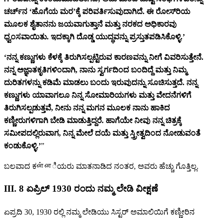
ಚರ್ಚ್‌ನ ‘ಹೊಗೆಯ ಮರ’ಕ್ಕೆ ಪರಿವರ್ತಿಸುವುದಾಗಿದೆ. ಈ ರೋಸ್‌ರಿಯ
ಮೂಲಕ ಶೈತಾನನು ಜಯವಾಗುತ್ತಾನೆ ಮತ್ತು ನರಕದ ಅಧಿಕಾರವು
ಧ್ವಂಸವಾಯಿತು. ಇದಕ್ಕಾಗಿ ದೊಡ್ಡ ಯುದ್ಧವನ್ನು ಪ್ರಸ್ತುತಪಡಿಸಿಕೊಳ್ಳಿ.’
‘ನನ್ನ ಕಣ್ಣುಗಳು ಕೆಳಕ್ಕೆ ತಿರುಗಿಸಲ್ಪಟ್ಟಿರುವ ಕಾರಣವನ್ನು ನೀಗೆ ವಿವರಿಸುತ್ತೇನೆ.
ನನ್ನ ಅಜ್ಞಾತಕೃತಿಗಳಿಂದಾಗಿ, ನಾನು ಸ್ವರ್ಗದಿಂದ ಬಂದಿದ್ದೆ ಮತ್ತು ನಿಮ್ಮ
ದುರಿತಗಳನ್ನು ಕಡಿಮೆ ಮಾಡಲು ಬಂದು ಇರುವುದನ್ನು ಸೂಚಿಸುತ್ತದೆ. ನನ್ನ
ಕಣ್ಣುಗಳು ಯಾವಾಗಲೂ ನಿನ್ನ ಸೋಮಾರಿಯಗಳು ಮತ್ತು ವೇದನೆಗಳಿಗೆ
ತಿರುಗಿಸಲ್ಪಡುತ್ತವೆ, ನೀನು ನನ್ನ ಮಗನ ಮೂಲಕ ನಾನು ಹಾಕಿದ
ಕಣ್ಣೀರುಗಳಿಗಾಗಿ ಬೇಡಿ ಮಾಡುತ್ತಿದ್ದರೆ. ಹಾಗೆಯೇ ನೀವು ನನ್ನ ಚಿತ್ರಕ್ಕೆ
ಸಮೀಪದಲ್ಲಿರುವಾಗ, ನಿನ್ನ ಮೇಲೆ ದಯೆ ಮತ್ತು ಸ್ತ್ರೀತ್ವದಿಂದ ನೋಡುವಂತೆ
ಕಂಡುಕೊಳ್ಳಿ.’
”
ಬಲವಾದ ಕன்னಿಯರು ಮಾತನಾಡಿದ ನಂತರ, ಅವರು ಹೆಚ್ಚು ಗೊತ್ತಿಲ್ಲ.
III. 8 ಏಪ್ರಿಲ್‌ 1930 ರಂದು ನಮ್ಮ ಲೇಡಿ ವೀಕ್ಷಣೆ
ಏಪ್ರದಿ 30, 1930 ರಲ್ಲಿ ನಮ್ಮ ಲೇಡಿಯು ಸಿಸ್ಟರ್ ಅಮಾಲಿಯಿಗೆ ಕಣ್ಣೀರಿನ