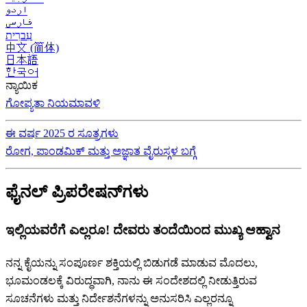
اردو
فارسی
עִברִית
中文 (简体)
日本語
한국어
ನ್ಯಾಯಿಕ
ಗೋಪ್ಯತಾ ನಿಯಮಾವಳಿ
ಈ ವರ್ಷ 2025 ರ ಸೂತ್ರಗಳು
ರೋಗ, ಪಾಂಡಮಿಕ್ ಮತ್ತು ಅಜ್ಞಾತ ವೈರುಸ್ಗಳ ಬಗ್ಗೆ
ಫೈನಲ್ ಪ್ರಿಪರೇಷನ್‌ಗಳು
ಇಲ್ಲಿಯವರೆಗೆ ಎಲ್ಲರೂ! ದೇವರು ತಂದೆಯಿಂದ ಮುಖ್ಯ ಆಹ್ವಾನ
ನನ್ನ ಕೈಯನ್ನು ಸಂಪೂರ್ಣ ಶಕ್ತಿಯಲ್ಲಿ ಬಿಡುಗಡೆ ಮಾಡುವ ಮೊದಲು,
ಭೂಮಂಡಲಕ್ಕೆ ವಿರುದ್ಧವಾಗಿ, ನಾನು ಈ ಸಂದೇಶದಲ್ಲಿ ನೀಡುತ್ತಿರುವ
ಸೂಚನೆಗಳು ಮತ್ತು ನಿರ್ದೇಶನೆಗಳನ್ನು ಅನುಸರಿಸಿ ಎಲ್ಲರನ್ನೂ