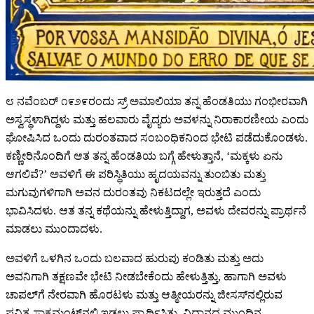
೮ ನವೆಂಬರ್ ೧೯೨೯ರಂದು ಸ್ರ್ ಅಮಾಲಿಯಾ ತನ್ನ ಹೆಂಡತಿಯು ಗಂಭೀರವಾಗಿ
ಅಸ್ವಸ್ಥಳಾಗಿದ್ದಳು ಮತ್ತು ಹಲವಾರು ವೈದ್ಯರು ಅವಳನ್ನು ನಿರಾಕಾರಣೀಯ ಎಂದು
ಘೋಷಿಸಿದ ಒಂದು ದುರಂತವಾದ ಸಂಬಂಧಿಕನಿಂದ ಭೇಟಿ ಪಡೆದುಕೊಂಡಳು.
ಕಣ್ಣೀರಿನೊಂದಿಗೆ ಆತ ತನ್ನ ಹೆಂಡತಿಯ ಬಗ್ಗೆ ಹೇಳುತ್ತಾನೆ, ‘ಮಕ್ಕಳು ಏನು
ಆಗಲಿವೆ?’ ಅವಳಿಗೆ ಈ ಪರಿಸ್ಥಿತಿಯು ಹೃದಯವನ್ನು ತುಂಬಿತು ಮತ್ತು
ಮಗುವುಗಳಿಗಾಗಿ ಅವನ ದುರಂತವು ನಿಕಟದಲ್ಲೇ ಇರುತ್ತದೆ ಎಂದು
ಭಾವಿಸಿದಳು. ಆತ ತನ್ನ ಕಥೆಯನ್ನು ಹೇಳುತ್ತಿದ್ದಾಗ, ಅವಳು ದೇವರನ್ನು ಪ್ರಾರ್ಥನೆ
ಮಾಡಲು ಮುಂದಾದಳು.
ಅವಳಿಗೆ ಒಳಗಿನ ಒಂದು ಬಲವಾದ ಹುರುಪು ಕಂಡಿತು ಮತ್ತು ಅದು
ಅವನಿಗಾಗಿ ತಕ್ಷಣವೇ ಭೇಟಿ ನೀಡಬೇಕೆಂದು ಹೇಳುತ್ತಿತ್ತು, ಹಾಗಾಗಿ ಅವಳು
ಚಾಪಲ್‌ಗೆ ನೇರವಾಗಿ ಹೊರಟಳು ಮತ್ತು ಆತ್ಮೀಯರನ್ನು ಜೀಸಸ್‌ನಲ್ಲಿರುವ
ಪವಿತ್ರ ಸಾಕ್ರಮಂಟ್‌ನಲ್ಲಿ ಇಡಲು ಪ್ರಾರ್ಥಿಸಿತು. ವಿದಾನದ ಮುಂದಿನ