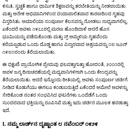
ಕಸುತಿ, ಸ್ವಚ್ಚತೆ ಹಾಗೂ ಧಾರ್ಮಿಕ ಶಿಕ್ಷಣವನ್ನು ತರಬೇತಿಯನ್ನು ನೀಡಲಾಯಿತು
ಮತ್ತು ಅನೇಕ ಅಭಿಮಾನಿಗಳಿಂದ ದಯಾಪಾಲಿತವಾದ ಕಾರಣದಿಂದ ಗೃಹವು
ವಿಸ್ತರಿಸಿತು. ಅಮಾಲಿಯಾ ಸಂಪೂರ್ಣ ಕೆಲಸವನ್ನು ನೋಡಲು ಸಾಧ್ಯವಾಗಲಿಲ್ಲ,
ಏಕೆಂದರೆ ಅವಳು ೧೯೭೭ರಲ್ಲಿ ಮರಣ ಹೊಂದಿದಾಳೆ ಆದರೆ ಹೊಸ
ಭೂಮಿಯನ್ನು ಪಡೆದುಕೊಂಡು ಮತ್ತು ಸ್ರ್ ಅಮ್ಮಳಿಯ ಗೃಹವೆಂದು
ಕರೆಯಲ್ಪಡುವ ಒಂದು ದೊಡ್ಡ ಹಾಗೂ ವಿಸ್ತಾರವಾದ ಆಶ್ರಯವನ್ನು ೧೮ ಜೂನ್
೧೯೮೧ರಂದು ತೆರೆಯಲಾಯಿತು.
ಈ ಭಿಕ್ಷುಣಿ ಪ್ರಾಯೋಗಿಕ ಪ್ರೇಮವು ಫಲವತ್ತಾಗುತ್ತಾ ಹೋದಂತೆ, ೨೦೦೧ರಲ್ಲಿ
ಅವಳ ಜನ್ಮ ದಿನಾಚರಣೆಯಲ್ಲಿ ಮಧ್ಯಪಾನಿಗಳಿಗಾಗಿ ಒಂದು ಕೇಂದ್ರವನ್ನು
ತೆರೆಯಲಾಯಿತು. ಆದರೆ ಇನ್ನೊಂದು ರೀತಿಯಲ್ಲಿ, ಅವಳು ಸಂಪೂರ್ಣ ಚರ್ಚಿಗೆ
ನೀಡಿದ ಕೊಡುಗೆಯು ಈಗಲೂ ಕಂಡುಬರುತ್ತಿದೆ ಏಕೆಂದರೆ ಆಮೇಲೆ ಅವಳನ್ನು
ಸೇರಿಕೊಂಡ ನಂತರ ಸಂಭವಿಸಿದ ಘಟನೆಗಳು ಒಂದೆಡೆಗೆ ಒಂದು
ಸುಂದರವಾದ ಭಕ್ತಿಯನ್ನು ರೂಪಿಸಿವೆ ಮತ್ತು ಇದು ಚರ್ಚಿನ ಮೂಲಕ ಹರಡುತ್ತಾ
ಇದೆ.
I. ನಮ್ಮ ಲಾರ್ಡ್‌ನ ದೃಷ್ಟಾಂತ ೮ ನವೆಂಬರ್ ೧೯೨೯