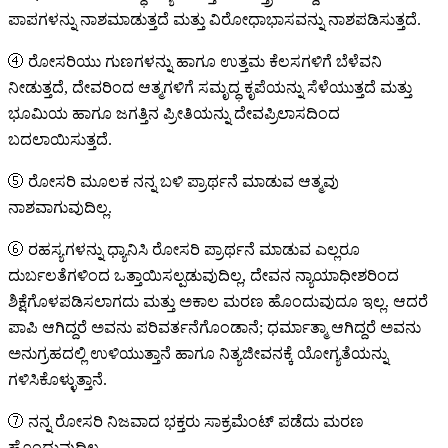
ಪಾಪಗಳನ್ನು ನಾಶಮಾಡುತ್ತದೆ ಮತ್ತು ವಿರೋಧಾಭಾಸವನ್ನು ನಾಶಪಡಿಸುತ್ತದೆ.
④
ರೋಸರಿಯು ಗುಣಗಳನ್ನು ಹಾಗೂ ಉತ್ತಮ ಕೆಲಸಗಳಿಗೆ ಬೆಳೆವನಿ
ನೀಡುತ್ತದೆ, ದೇವರಿಂದ ಆತ್ಮಗಳಿಗೆ ಸಮೃದ್ಧ ಕೃಪೆಯನ್ನು ಸೆಳೆಯುತ್ತದೆ ಮತ್ತು
ಭೂಮಿಯ ಹಾಗೂ ಜಗತ್ತಿನ ಪ್ರೀತಿಯನ್ನು ದೇವಪ್ರಿಲಾಸದಿಂದ
ಬದಲಾಯಿಸುತ್ತದೆ.
⑤
ರೋಸರಿ ಮೂಲಕ ನನ್ನ ಬಳಿ ಪ್ರಾರ್ಥನೆ ಮಾಡುವ ಆತ್ಮವು
ನಾಶವಾಗುವುದಿಲ್ಲ.
⑥
ರಹಸ್ಯಗಳನ್ನು ಧ್ಯಾನಿಸಿ ರೋಸರಿ ಪ್ರಾರ್ಥನೆ ಮಾಡುವ ಎಲ್ಲರೂ
ದುರ್ಬಲತೆಗಳಿಂದ ಒತ್ತಾಯಿಸಲ್ಪಡುವುದಿಲ್ಲ, ದೇವನ ನ್ಯಾಯಾಧೀಶರಿಂದ
ಶಿಕ್ಷೆಗೊಳಪಡಿಸಲಾಗದು ಮತ್ತು ಅಕಾಲ ಮರಣ ಹೊಂದುವುದೂ ಇಲ್ಲ. ಆದರೆ
ಪಾಪಿ ಆಗಿದ್ದರೆ ಅವನು ಪರಿವರ್ತನೆಗೊಂಡಾನೆ; ಧರ್ಮಾತ್ಮಾ ಆಗಿದ್ದರೆ ಅವನು
ಅನುಗ್ರಹದಲ್ಲಿ ಉಳಿಯುತ್ತಾನೆ ಹಾಗೂ ನಿತ್ಯಜೀವನಕ್ಕೆ ಯೋಗ್ಯತೆಯನ್ನು
ಗಳಿಸಿಕೊಳ್ಳುತ್ತಾನೆ.
⑦
ನನ್ನ ರೋಸರಿ ನಿಜವಾದ ಭಕ್ತರು ಸಾಕ್ರಮೆಂಟ್ ಪಡೆದು ಮರಣ
ಹೊಂದುವುದಿಲ್ಲ.