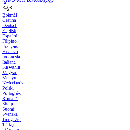
ಸ್ವರ್ಗದ ತಂದೆ ಮಾತಾಡುತ್ತಿದ್ದಾರೆ
ಕನ್ನಡ
Bokmål
Čeština
Deutsch
English
Español
Filipino
Français
Hrvatski
Indonesia
Italiana
Kiswahili
Magyar
Melayu
Nederlands
Polski
Português
Română
Shqip
Suomi
Svenska
Tiếng Việt
Türkçe
ελληνικά