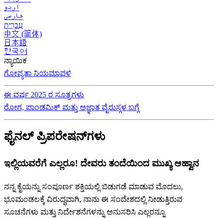
اردو
فارسی
עִברִית
中文 (简体)
日本語
한국어
ನ್ಯಾಯಿಕ
ಗೋಪ್ಯತಾ ನಿಯಮಾವಳಿ
ಈ ವರ್ಷ 2025 ರ ಸೂತ್ರಗಳು
ರೋಗ, ಪಾಂಡಮಿಕ್ ಮತ್ತು ಅಜ್ಞಾತ ವೈರುಸ್ಗಳ ಬಗ್ಗೆ
ಫೈನಲ್ ಪ್ರಿಪರೇಷನ್‌ಗಳು
ಇಲ್ಲಿಯವರೆಗೆ ಎಲ್ಲರೂ! ದೇವರು ತಂದೆಯಿಂದ ಮುಖ್ಯ ಆಹ್ವಾನ
ನನ್ನ ಕೈಯನ್ನು ಸಂಪೂರ್ಣ ಶಕ್ತಿಯಲ್ಲಿ ಬಿಡುಗಡೆ ಮಾಡುವ ಮೊದಲು,
ಭೂಮಂಡಲಕ್ಕೆ ವಿರುದ್ಧವಾಗಿ, ನಾನು ಈ ಸಂದೇಶದಲ್ಲಿ ನೀಡುತ್ತಿರುವ
ಸೂಚನೆಗಳು ಮತ್ತು ನಿರ್ದೇಶನೆಗಳನ್ನು ಅನುಸರಿಸಿ ಎಲ್ಲರನ್ನೂ