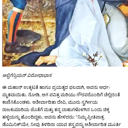
ಅಲ್ಬಿಗೆನ್ಸಿಯನ್ ವಿರೋಧಾಭಾಸ
ಈ ಮಹಾನ್ ಉತ್ಕಟತೆ ಹಾಗೂ ಪ್ರಯತ್ನದ ಫಲವಾಗಿ, ಅವನು ಅರ್ಧ-
ಮೃತವಾಯಿತು. ನೋಡಿ, ಆಗ ಪವಿತ್ರ ಮರಿಯು ಗೌರವರೊಂದಿಗೆ ಚೆಲ್ಲಿದಂತೆ
ಕಾಣಿಸಿಕೊಂಡಳು. ಆಶೀರ್ವಾದಿತಾ ದೇವಿ, ಮೂರು ಸ್ವರ್ಗೀಯ
ರಾಜಕುಮಾರಿಯ ಜೊತೆಗೆ ಮತ್ತು ತನ್ನ ಬಾಹುಗಳೊಳಗಿನ ಒಂದು ಚಿಕ್ಕ
ಹಳ್ಳಿಯನ್ನು ಹೊಂದಿದ್ದಳು, ಅವನು ಹೇಳಿದರು: "ನಿಮ್ಮ ಪ್ರೀತಿಪಾತ್ರ
ಡೊಮಿನಿಕ್‌ಯೇ, ನೀವು ತಿಳಿದಿರಾ ಯಾವ ಶಸ್ತ್ರವನ್ನು ಆಶೀರ್ವಾದಿತ ಮೂರ್ತಿ