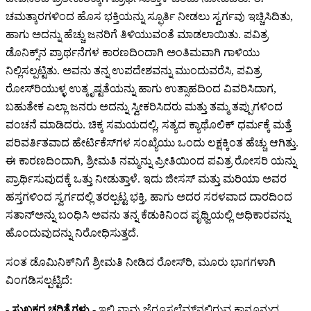
ಚಮತ್ಕಾರಗಳಿಂದ ಹೊಸ ಭಕ್ತಿಯನ್ನು ಸ್ಫೂರ್ತಿ ನೀಡಲು ಸ್ವರ್ಗವು ಇಚ್ಚಿಸಿದಿತು,
ಹಾಗು ಅದನ್ನು ಹೆಚ್ಚು ಜನರಿಗೆ ತಿಳಿಯುವಂತೆ ಮಾಡಲಾಯಿತು. ಪವಿತ್ರ
ಡೊನಿಕ್ಸ್‌ನ ಪ್ರಾರ್ಥನೆಗಳ ಕಾರಣದಿಂದಾಗಿ ಅಂತಿಮವಾಗಿ ಗಾಳಿಯು
ನಿಲ್ಲಿಸಲ್ಪಟ್ಟಿತು. ಅವನು ತನ್ನ ಉಪದೇಶವನ್ನು ಮುಂದುವರೆಸಿ, ಪವಿತ್ರ
ರೋಸ್‌ರಿಯುಳ್ಳ ಉತ್ಕೃಷ್ಟತೆಯನ್ನು ಹಾಗು ಉತ್ಸಾಹದಿಂದ ವಿವರಿಸಿದಾಗ,
ಬಹುತೇಕ ಎಲ್ಲಾ ಜನರು ಅದನ್ನು ಸ್ವೀಕರಿಸಿದರು ಮತ್ತು ತಮ್ಮ ತಪ್ಪುಗಳಿಂದ
ವಂಚನೆ ಮಾಡಿದರು. ಚಿಕ್ಕ ಸಮಯದಲ್ಲಿ, ಸತ್ಯದ ಕ್ಯಾಥೊಲಿಕ್ ಧರ್ಮಕ್ಕೆ ಮತ್ತೆ
ಪರಿವರ್ತಿತವಾದ ಹೇರ್ಟಿಕೆಸ್‌ಗಳ ಸಂಖ್ಯೆಯು ಒಂದು ಲಕ್ಷಕ್ಕಿಂತ ಹೆಚ್ಚು ಆಗಿತ್ತು.
ಈ ಕಾರಣದಿಂದಾಗಿ, ಶ್ರೀಮತಿ ನಮ್ಮನ್ನು ಪ್ರೀತಿಯಿಂದ ಪವಿತ್ರ ರೋಸರಿ ಯನ್ನು
ಪ್ರಾರ್ಥಿಸುವುದಕ್ಕೆ ಒತ್ತು ನೀಡುತ್ತಾಳೆ. ಇದು ಜೀಸಸ್ ಮತ್ತು ಮರಿಯಾ ಅವರ
ಹಸ್ತಗಳಿಂದ ಸ್ವರ್ಗದಲ್ಲಿ ತರಲ್ಪಟ್ಟ ಭಕ್ತಿ, ಹಾಗು ಅದರ ಸರಳವಾದ ದಾರದಿಂದ
ಸತಾನ್‌ಅನ್ನು ಬಂಧಿಸಿ ಅವನು ತನ್ನ ಕೆಡುಕಿನಿಂದ ಪೃಥ್ವಿಯಲ್ಲಿ ಅಧಿಕಾರವನ್ನು
ಹೊಂದುವುದನ್ನು ನಿರೋಧಿಸುತ್ತದೆ.
ಸಂತ ಡೊಮಿನಿಕ್‌ನಿಗೆ ಶ್ರೀಮತಿ ನೀಡಿದ ರೋಸ್‌ರಿ, ಮೂರು ಭಾಗಗಳಾಗಿ
ವಿಂಗಡಿಸಲ್ಪಟ್ಟಿದೆ:
- ಸುಖಕರ ಚರಿತ್ರೆಗಳು -
ಇಲ್ಲಿ ನಾವು ಜೆರೂಸಲೆಮ್‌ನಲ್ಲಿರುವ ಕಾನೂನುದ