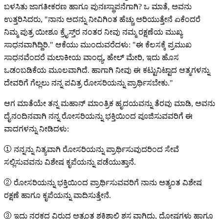
ಬಳಸಿತು ಜಾಗತೀಕರಣ ಹಾಗೂ ಪುನಃಸ್ಥಾಪನೆಗಾಗಿ? ಒ ಮಾತೆ, ಅವನು
ಉತ್ತರಿಸಿದರು, "ನಾನು ಅದನ್ನು ನೀವಿಗಿಂತ ಹೆಚ್ಚು ಅರಿಯುತ್ತೇನೆ ಏಕೆಂದರೆ
ನಿಮ್ಮ ಪುತ್ರ ಯೀಶೂ ಕ್ರೈಸ್ತ್‌ರ ನಂತರ ನೀವು ನಮ್ಮ ರಕ್ಷಣೆಯ ಮುಖ್ಯ
ಸಾಧನವಾಗಿದ್ದಿರಿ." ಆಕೆಯು ಮುಂದುವರೆದಳು: "ಈ ಕೆಲಸಕ್ಕೆ ಪ್ರಮುಖ
ಸಾಧನವೆಂದರೆ ಮಲಾಕೀಯ ವಾಂಧ್ಯ, ಹೇಲ್ ಮೇರಿ, ಇದು ಹೊಸ
ಒಡಂಬಡಿಕೆಯ ಮೂಲವಾಗಿದೆ. ಹಾಗಾಗಿ ನೀವು ಈ ಕಟ್ಟುನಿಟ್ಟಾದ ಆತ್ಮಗಳನ್ನು
ದೇವರಿಗೆ ಗೆಲ್ಲಲು ನನ್ನ ಪವಿತ್ರ ರೋಸರಿಯನ್ನು ಪ್ರಾರ್ಥಿಸಬೇಕು."
ಆಗ ಮಾತೆಯೇ ತನ್ನ ಮಹಾನ್ ಮಾಂತ್ರಿಕ ಹೃದಯವನ್ನು ತೆರವು ಮಾಡಿ, ಅವನು
ದೈನಂದಿನವಾಗಿ ನನ್ನ ರೋಸರಿಯನ್ನು ಭಕ್ತಿಯಿಂದ ಪೂಜಿಸುವವರಿಗೆ ಈ
ವಾದಗಳನ್ನು ನೀಡಿದಳು:
①
ನನ್ನನ್ನು ನಿತ್ಯವಾಗಿ ರೋಸರಿಯನ್ನು ಪ್ರಾರ್ಥಿಸುವುದರಿಂದ ಸೇವೆ
ಸಲ್ಲಿಸುವವನು ವಿಶೇಷ ಕೃಪೆಯನ್ನು ಪಡೆಯುತ್ತಾನೆ.
②
ರೋಸರಿಯನ್ನು ಭಕ್ತಿಯಿಂದ ಪ್ರಾರ್ಥಿಸುವವರಿಗೆ ನಾನು ಅತ್ಯಂತ ವಿಶೇಷ
ರಕ್ಷಣೆ ಹಾಗೂ ಕೃಪೆಯನ್ನು ವಾದಿಸುತ್ತೇನೆ.
③
ಇದು ನರಕದ ವಿರುದ್ಧ ಅತ್ಯಂತ ಶಕ್ತಿಶಾಲಿ ಶಸ್ತ್ರವಾಗಿದ್ದು, ದೋಷಗಳು ಹಾಗೂ