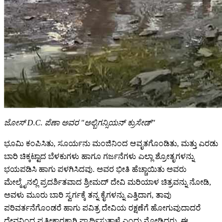
ಜೋಸ್ D.C. ಪೆಣಾ ಅವರ "ಅಲ್ಬಿಗನ್ಸಿಯನ್ ಕ್ರುಸೇಡ್"
ಭೂಮಿ ಕಂಪಿಸಿತು, ಸೂರ್ಯನು ಮಂಜಿನಿಂದ ಆವೃತಗೊಂಡಿತು, ಮತ್ತು ಎರಡು
ಬಾರಿ ಚಿಕ್ಕಟ್ಟಾದ ಬೆಳಕುಗಳು ಹಾಗೂ ಗರ್ಜನೆಗಳು ಎಲ್ಲಾ ಶ್ರೋತೃಗಳನ್ನು
ಭಯಪಡಿಸಿ ಹಾಗು ಪಳಗಿಸಿದವು. ಅವರ ಭೀತಿ ಹೆಚ್ಚಾಯಿತು ಅವರು
ಮೇಲ್ಮೈನಲ್ಲಿ ಪ್ರದರ್ಶಿತವಾದ ಶ್ರೀಮದ್ ದೇವಿ ಮರಿಯಾಳ ಚಿತ್ರವನ್ನು ನೋಡಿ,
ಅವಳು ಮೂರು ಬಾರಿ ಸ್ವರ್ಗಕ್ಕೆ ತನ್ನ ಕೈಗಳನ್ನು ಎತ್ತಿದಾಗ, ತಾವು
ಪರಿವರ್ತನೆಗೊಂಡರೆ ಹಾಗು ಪವಿತ್ರ ದೇವಿಯ ರಕ್ಷಣೆಗೆ ಹೋಗುವುದಾದರೆ
ದೇವನಿಂದ ಪ್ರತೀಕಾರಕ್ಕಾಗಿ ಪ್ರಾರ್ಥಿಸುತ್ತಾಳೆ ಎಂದು ನೋಡಿದರು. ಈ