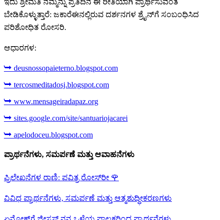
ಇದು ಶ್ರೀಮತಿ ನಮ್ಮನ್ನು ಪ್ರತಿದಿನ ಈ ರೀತಿಯಾಗಿ ಪ್ರಾರ್ಥಿಸುವಂತೆ
ಬೇಡಿಕೊಳ್ಳುತ್ತಾರೆ: ಜಕಾರೆಈ‌ನಲ್ಲಿರುವ ದರ್ಶನಗಳ ಶ್ರೈನ್‌ಗೆ ಸಂಬಂಧಿಸಿದ
ಪರಿಶೋಧಿತ ರೋಸರಿ.
ಆಧಾರಗಳ:
➥ deusnossopaieterno.blogspot.com
➥ tercosmeditadosj.blogspot.com
➥ www.mensageiradapaz.org
➥ sites.google.com/site/santuariojacarei
➥ apelodoceu.blogspot.com
ಪ್ರಾರ್ಥನೆಗಳು, ಸಮರ್ಪಣೆ ಮತ್ತು ಆವಾಹನೆಗಳು
ಪ್ರಿಲೇಖನೆಗಳ ರಾಣಿ: ಪವಿತ್ರ ರೋಸ್‌ರೀ
🌹
ವಿವಿಧ ಪ್ರಾರ್ಥನೆಗಳು, ಸಮರ್ಪಣೆ ಮತ್ತು ಆತ್ಮಶುದ್ಧೀಕರಣಗಳು
ಏನೋಕ್‍ಗೆ ಜೀಸಸ್ ನನ್ನ ಒಳ್ಳೆಯ ಪಾಲಕರಿಂದ ಪ್ರಾರ್ಥನೆಗಳು