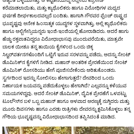
ಅತ್ಯಂತ ಬಳ್ಳಿಯಾಗಿತ್ತು. ಆ ಕೆಟ್ಟತನೆಯನ್ನು ನಿಲ್ಲಿಸಲು ಕ್ರೂಸೇಡ್
ಕರೆಮಾಡಲಾಯಿತು, ಮತ್ತು ಕ್ಯಾಥೊಲಿಕರು ಹಾಗೂ ವಿರೋಧಿಗಳ ಮಧ್ಯದ
ಘರ್ಷಣೆ ದೀರ್ಘಕಾಲದವಲ್ಲದೆ ಬಂದಿತು. ಹಾಗಾಗಿ ಗೌರವರ ಫ್ರೆಂಚ್ ರಾಷ್ಟ್ರದ
ಭೂಪೃಷ್ಟವು ಅನೇಕ ಹಿಂಸಾತ್ಮಕ ಯುದ್ಧಗಳ ಸ್ಥಳವಾಗಿತ್ತು, ಅಲ್ಲಿ ಕ್ಯಾಥೊಲಿಕರು
ಹಾಗೂ ಅಲ್ಬಿಗೇನ್ಸಿಯನ್ನರು ಇಂಜಿ-ಇಂಜಿಯಲ್ಲಿ ಹೋರಾಡಿದರು. ಆದರೆ ಹಾಗು
ಹೆಚ್ಚು ರಕ್ತಪಾತವಿದ್ದರೂ ವಿರೋಧಾಭಾಸವು ಮುಂದುವರೆಯಿತು, ಮಾತ್ರವೇ
ಬಾಲಕ ಯೀಶೂ ತನ್ನ ತಾಯಿಯ ಕೈಗಳಿಂದ ಒಂದು ಚಿಕ್ಕ
ಸಿಲ್ವರ್‌ವರ್ತನಗಳೊಂದಿಗೆ ಒಟ್ಟಿಗೆ ಇರುವ ಸರಳವನ್ನು ಪಡೆದು, ಅದನ್ನು ಸೇಂಟ್
ಡೊಮಿನಿಕ್‌ನ ಕೈಗಳಿಗೆ ನೀಡಿದ. ಮಹಾನ್ ಆಂತರಿಕ ಪ್ರೇರಣೆಯಿಂದ ಸೇಂಟ್
ಡೊಮಿನಿಕ್ ರೋಸರಿಯು ಹೇಗೆ ಪೂಜಿಸಬೇಕೆಂದು ಅರಿತುಕೊಂಡರು.
ಸ್ವರ್ಗದಿಂದ ಇದನ್ನು ಸೋಲಿಸಲು ಹೇಗಾಗುತ್ತದೆ? ದೇವರಿಂದ ಒಂದು
ನಿರ್ಣಾಯಕ ಜಯವನ್ನು ಪಡೆದುಕೊಳ್ಳಲು ಹೇಗಾಗಿದೆ? ಎಲ್ಲವನ್ನೂ ಕಳೆಯುವ
ಸಮಯಗಳಿದ್ದವು. ಆದರೆ ಸೇಂಟ್ ಡೊಮಿನಿಕ್, ದೈವಿಕ ಪ್ರೇರಣೆಗೆ ಒಳಪಟ್ಟು
ಟೂಲೌಸ್‌ನ ಬಳಿ ಒಬ್ಬ ಮಹಾನ್ ಹಾಗೂ ಆಳವಾದ ಅರಣ್ಯಕ್ಕೆ ನುಗ್ಗಿದರು ಮತ್ತು
ಮೂರು ದಿವಸಗಳು ಹಾಗೂ ಎರಡು ರಾತ್ರಿಗಳು ದೇವರನ್ನು ಕ್ಷಮಿಸಿಕೊಳ್ಳಲು ತನ್ನ
ಗೌರಿಯ ಭೂಪೃಷ್ಟವನ್ನು ವಿರೋಧಾಭಾಸದಿಂದ ತಪ್ಪಿಸಿದಂತೆ ಮಾಡಿದ.