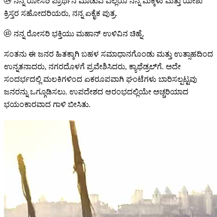
⑭
ನನ್ನ ರೋಸರಿ ಪ್ರಾರ್ಥನೆ ಮಾಡುವ ಎಲ್ಲರೂ ನನ್ನ ಮಕ್ಕಳು ಮತ್ತು ಯೇಶು
ಕ್ರಿಸ್ತರ ಸಹೋದರಿಯರು, ನನ್ನ ಏಕೈಕ ಪುತ್ರ.
⑮
ನನ್ನ ರೋಸರಿ ಭಕ್ತಿಯು ಮಹಾನ್ ಉಳಿವಿನ ಚಿಹ್ನೆ.
ಸಂತನು ಈ ಜನರ ಹಿತಕ್ಕಾಗಿ ಬಹಳ ಸಮಾಧಾನಗೊಂಡು ಮತ್ತು ಉತ್ಸಾಹದಿಂದ
ಉನ್ನತನಾದರು, ನಗರದೊಳಗೆ ಪ್ರವೇಶಿಸಿದರು, ಕ್ಯಾಥೆಡ್ರಲ್‌ಗೆ. ಅದೇ
ಸಂದರ್ಭದಲ್ಲಿ ಮಲಕಿಗಳಿಂದ ಏಕರೂಪವಾಗಿ ಘಂಟೆಗಳು ಬಾರಿಸಲ್ಪಟ್ಟವು
ಜನರನ್ನು ಒಗ್ಗೂಡಿಸಲು. ಉಪದೇಶದ ಆರಂಭದಲ್ಲಿಯೇ ಅಚ್ಚರಿಯಾದ
ಭಯಂಕಾರವಾದ ಗಾಳಿ ಬೀಸಿತು.