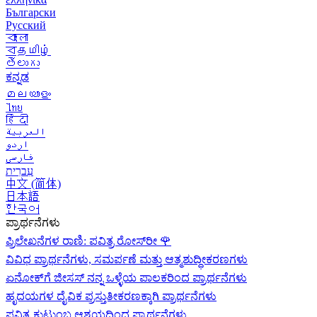
Български
Русский
বাংলা
বதமிழ்
తెలుగు
ಕನ್ನಡ
മലയാളം
ไทย
हिंदी
العربية
اردو
فارسی
עִברִית
中文 (简体)
日本語
한국어
ಪ್ರಾರ್ಥನೆಗಳು
ಪ್ರಿಲೇಖನೆಗಳ ರಾಣಿ: ಪವಿತ್ರ ರೋಸ್‌ರೀ
🌹
ವಿವಿಧ ಪ್ರಾರ್ಥನೆಗಳು, ಸಮರ್ಪಣೆ ಮತ್ತು ಆತ್ಮಶುದ್ಧೀಕರಣಗಳು
ಏನೋಕ್‍ಗೆ ಜೀಸಸ್ ನನ್ನ ಒಳ್ಳೆಯ ಪಾಲಕರಿಂದ ಪ್ರಾರ್ಥನೆಗಳು
ಹೃದಯಗಳ ದೈವಿಕ ಪ್ರಸ್ತುತೀಕರಣಕ್ಕಾಗಿ ಪ್ರಾರ್ಥನೆಗಳು
ಪವಿತ್ರ ಕುಟುಂಬ ಆಶ್ರಯದಿಂದ ಪ್ರಾರ್ಥನೆಗಳು