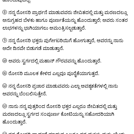
⑧
ನನ್ನ ರೋಸರಿ ಪ್ರಾರ್ಥನೆ ಮಾಡುವವರು ಜೀವಿತದಲ್ಲಿ ಮತ್ತು ಮರಣದಲ್ಲೂ
ಅನುಗ್ರಹದ ಬೆಳಕು ಹಾಗೂ ಪೂರ್ಣತೆಯನ್ನು ಹೊಂದುತ್ತಾರೆ; ಅವರು ಸಂತರ
ಲಾಭಗಳನ್ನು ಭಾಗಿಯಾಗಲು ಆಮಂತ್ರಿಸಲ್ಪಡುತ್ತಾರೆ.
⑨
ನನ್ನ ರೋಸರಿ ಭಕ್ತರು ಪುರ್ಗೇಟರಿಯಿಗೆ ಹೋಗುತ್ತಾರೆ, ಅವರನ್ನು ನಾನು
ಅದೇ ದಿನವೇ ಬಿಡುಗಡೆ ಮಾಡುತ್ತಾನೆ.
⑩
ಅವರು ಸ್ವರ್ಗದಲ್ಲಿ ಮಹಾನ್ ಗೌರವವನ್ನು ಹೊಂದುತ್ತಾರೆ.
⑪
ರೋಸರಿ ಮೂಲಕ ಕೇಳಿದ ಎಲ್ಲವೂ ಪೂರೈಕೆಯಾಗುತ್ತದೆ.
⑫
ನನ್ನ ರೋಸರಿ ಪ್ರಚಾರ ಮಾಡುವವರು ಎಲ್ಲಾ ಅವಶ್ಯಕತೆಗಳಲ್ಲಿ ನಾನು
ಅವರನ್ನು ಬೆಂಬಲಿಸುತ್ತೇನೆ.
⑬
ನಾನು ನನ್ನ ಪುತ್ರರಿಂದ ರೋಸರಿ ಭಕ್ತರ ಎಲ್ಲರೂ ಜೀವಿತದಲ್ಲಿ ಮತ್ತು
ಮರಣದಲ್ಲೂ ಸ್ವರ್ಗದ ಸಂಪೂರ್ಣ ಕೋಟಿಯನ್ನು ಸಹೋದರಿಯಾಗಿ
ಹೊಂದುತ್ತಾರೆ.