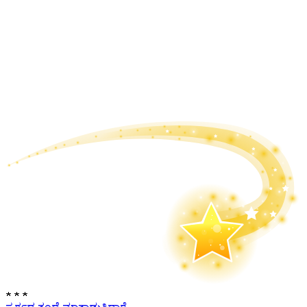
★
★
★