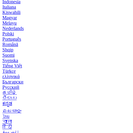
Indonesia
Italiana
Kiswahili
Magyar
Melayu
Nederlands
Polski
Português
Română
Shqip
Suomi
Svenska
Tiếng Việt
Türkçe
ελληνικά
Български
Русский
தமிழ்
తెలుగు
ಕನ್ನಡ
മലയാളം
ไทย
বাংলা
हिंदी
العربية