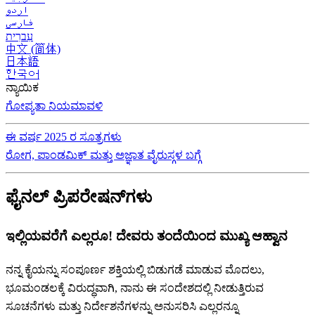
اردو
فارسی
עִברִית
中文 (简体)
日本語
한국어
ನ್ಯಾಯಿಕ
ಗೋಪ್ಯತಾ ನಿಯಮಾವಳಿ
ಈ ವರ್ಷ 2025 ರ ಸೂತ್ರಗಳು
ರೋಗ, ಪಾಂಡಮಿಕ್ ಮತ್ತು ಅಜ್ಞಾತ ವೈರುಸ್ಗಳ ಬಗ್ಗೆ
ಫೈನಲ್ ಪ್ರಿಪರೇಷನ್‌ಗಳು
ಇಲ್ಲಿಯವರೆಗೆ ಎಲ್ಲರೂ! ದೇವರು ತಂದೆಯಿಂದ ಮುಖ್ಯ ಆಹ್ವಾನ
ನನ್ನ ಕೈಯನ್ನು ಸಂಪೂರ್ಣ ಶಕ್ತಿಯಲ್ಲಿ ಬಿಡುಗಡೆ ಮಾಡುವ ಮೊದಲು,
ಭೂಮಂಡಲಕ್ಕೆ ವಿರುದ್ಧವಾಗಿ, ನಾನು ಈ ಸಂದೇಶದಲ್ಲಿ ನೀಡುತ್ತಿರುವ
ಸೂಚನೆಗಳು ಮತ್ತು ನಿರ್ದೇಶನೆಗಳನ್ನು ಅನುಸರಿಸಿ ಎಲ್ಲರನ್ನೂ