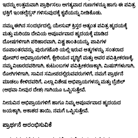
ಇದನ್ನು ಉತ್ತಮವಾಗಿ ಪ್ರಾರ್ಥಿಸಲು ಅಗತ್ಯವಾದ ಗುಣಗಳನ್ನೂ ಹಾಗು ಈ ಪವಿತ್ರ
ಭಕ್ತಿಗೆ ಇಂಡಲ್ಗೆನ್ಸಸ್ ಗಳಿಸುವುದಕ್ಕೆ ಕೃಪೆಯನ್ನು ನೀಡಿಕೊಡು.
ನಮ್ಮು ಈಗಿನ ಸಂದರ್ಭದಲ್ಲಿ, ಯೇಸುವ್ ಕ್ರಿಸ್ತರ ಅತ್ಯಂತ ಪವಿತ್ರ ಹೃದಯಕ್ಕೆ
ಮತ್ತು ಮರಿಯಾ ದೇವಿಯ ಅಪೂರ್ವವಾದ ಹೃದಯಕ್ಕೆ ಮಾಡಿದ
ದೋಷಗಳಿಗಾಗಿ ಪರಿಹಾರವಾಗಿ, ವಿಶ್ವ ಶಾಂತಿಯನ್ನು, ಪಾಪಿಗಳ
ರೂಪಾಂತರವನ್ನು, ಪುರುಗಟೊರಿ ಯಲ್ಲಿ ಇರುವ ಆತ್ಮಗಳನ್ನು, ಸಂತರಾದ
ಪೋಪ್‌ರ ಅಭಿಪ್ರಾಯಗಳಿಗೆ, ಕ್ಲೇರಿಯನ ವೃದ್ಧಿಗೆ ಮತ್ತು ಅವರ ಪವಿತ್ರೀಕರಣಕ್ಕೆ,
ನಮ್ಮ ವಿಚಾರದವರಿಗಾಗಿ, ಕುಟುಂಬಗಳ ಪವಿತ್ರೀಕರಣಕ್ಕಾಗಿ, ಮಿಷನ್‌‌ಗಳುಗಾಗಿ,
ರೋಗಿಗಳಿಗಾಗಿ, ಸಾವಿನ ಸಮೀಪದಲ್ಲಿರುವವರುಗಳಿಗೆ, ನಮಗೆ ಪ್ರಾರ್ಥನೆ
ಮಾಡಲು ಕೇಳಿದವರಿಗೆ, ಎಲ್ಲಾ ವಿಶೇಷ ಅಭಿಪ್ರಾಯಗಳನ್ನು ಮತ್ತು ಬ್ರೆಜಿಲ್‌
(ಅಥವಾ ನೀವುರ ದೇಶ) ಗಾಗಿಯೂ ಒಪ್ಪಿಸುತ್ತೇವೆ.
ನೀನುವಿನ ಅಭಿಪ್ರಾಯಗಳಿಗೆ ಹಾಗೂ ನಿಮ್ಮ ಅಪೂರ್ವವಾದ ಹೃದಯದ
ಜಯಕ್ಕಾಗಿ, ಆಕಾಶದ ತಾಯಿ, ನಮಗೆ ಒಪ್ಪಿಸುತ್ತೇವೆ.
ಪ್ರಾರ್ಥನೆ ಆರಂಭಿಸುವಿಕೆ