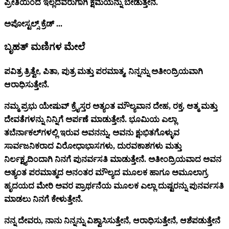
ಪ್ರೀತಿಯಿಂದ ಇಲ್ಲದವರುಗಾಗಿ ಕ್ಷಮೆಯನ್ನು ಬೇಡುತ್ತೇನೆ.
ಅಪೋಸ್ಟಲ್ಸ್ ಕ್ರೆಡ್ ...
ಬೃಹತ್ ಮಣಿಗಳ ಮೇಲೆ
ಪವಿತ್ರ ತ್ರಿತ್ವೇ, ಪಿತಾ, ಪುತ್ರ ಮತ್ತು ಪರಮಾತ್ಮ, ನಿನ್ನನ್ನು ಅತೀಂದ್ರಿಯವಾಗಿ
ಆರಾಧಿಸುತ್ತೇನೆ.
ನಮ್ಮ ಪ್ರಭು ಯೇಷುವ್ ಕ್ರೈಸ್ತರ ಅತ್ಯಂತ ಮೌಲ್ಯವಾನ ದೇಹ, ರಕ್ತ, ಆತ್ಮ ಮತ್ತು
ದೇವತೆಗಳನ್ನು ನಿನ್ನಿಗೆ ಅರ್ಪಣೆ ಮಾಡುತ್ತೇನೆ. ಭೂಮಿಯ ಎಲ್ಲಾ
ತಬೆರ್ನಾಕಲ್‌ಗಳಲ್ಲಿ ಇರುವ ಅವನನ್ನು, ಅವನು ಕ್ಷುಭಿತಗೊಳ್ಳುವ
ಸಾರ್ವಜನಿಕರಾದ ವಿರೋಧಾಭಾಸಗಳು, ದುರವಕಾಶಗಳು ಮತ್ತು
ನಿರ್ಲಕ್ಷ್ಯದಿಂದಾಗಿ ನಿನಗೆ ಪುನರ್ವಸತಿ ಮಾಡುತ್ತೇನೆ. ಅತೀಂದ್ರಿಯವಾದ ಅವನ
ಅತ್ಯಂತ ಪರಮಾತ್ಮದ ಅನಂತರ ಮೌಲ್ಯದ ಮೂಲಕ ಹಾಗೂ ಅಮೂಲಾಗ್ರ
ಹೃದಯದ ಮೇರಿ ಅವರ ಪ್ರಾರ್ಥನೆಯ ಮೂಲಕ ಎಲ್ಲಾ ದುಷ್ಟರನ್ನು ಪುನರ್ವಸತಿ
ಮಾಡಲು ನಿನಗೆ ಕೇಳುತ್ತೇನೆ.
ನನ್ನ ದೇವರು, ನಾನು ನಿನ್ನನ್ನು ವಿಶ್ವಾಸಿಸುತ್ತೇನೆ, ಆರಾಧಿಸುತ್ತೇನೆ, ಆಶೆಪಡುತ್ತೇನೆ