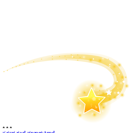
★
★
★