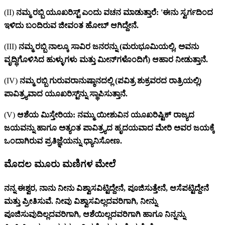
(II)
ನಮ್ಮ ರಬ್ಬಿ ಯೂಖರಿಸ್ಟ್ ಎಂದು ವಚನ ಮಾಡುತ್ತಾರೆ: 'ಈನು ಸ್ವರ್ಗದಿಂದ
ಇಳಿದು ಬಂದಿರುವ ಜೀವಂತ ಹೋಬ್ ಆಗಿದ್ದೇನೆ.
(III)
ನಮ್ಮ ರಬ್ಬಿ ನಾಲ್ಕೂ ಸಾವಿರ ಜನರನ್ನು (ಮರುಭೂಮಿಯಲ್ಲಿ, ಅವನು
ವೃದ್ಧಿಗೊಳಿಸಿದ ಹುಳ್ಳುಗಳು ಮತ್ತು ಮೀನ್‌ಗಳೊಂದಿಗೆ) ಆಹಾರ ನೀಡುತ್ತಾನೆ.
(IV)
ನಮ್ಮ ರಬ್ಬಿ ಗುರುವರಾನುಷ್ಠಾನದಲ್ಲಿ (ಪವಿತ್ರ ಶುಕ್ರವರದ ರಾತ್ರಿಯಲ್ಲಿ)
ಪಾವಿತ್ರ್ಯವಾದ ಯೂಖರಿಸ್ಟ್‌ನ್ನು ಸ್ಥಾಪಿಸುತ್ತಾನೆ.
(V)
ಆಶೆಯ ಮಿಸ್ತೇರಿಯ: ನಮ್ಮು ಯೀಶುವಿನ ಯೂಖರಿಷ್ಟಿಕ್ ರಾಜ್ಯದ
ಜಯವನ್ನು ಹಾಗೂ ಅತ್ಯಂತ ಪಾವಿತ್ರ್ಯದ ಹೃದಯವಾದ ಮೇರಿ ಅವರ ಜಯಕ್ಕೆ
ಒಂದಾಗಿರುವ ಪ್ರತಿಜ್ಞೆಯನ್ನು ಧ್ಯಾನಿಸೋಣ.
ಮೊದಲ ಮೂರು ಮಣಿಗಳ ಮೇಲೆ
ನನ್ನ ಈಶ್ವರ, ನಾನು ನೀನು ವಿಶ್ವಾಸವಿಟ್ಟಿದ್ದೇನೆ, ಪೂಜಿಸುತ್ತೇನೆ, ಆಸೆಪಟ್ಟಿದ್ದೇನೆ
ಮತ್ತು ಪ್ರೀತಿಸುವೆ. ನೀವು ವಿಶ್ವಾಸವಿಲ್ಲದವರಿಗಾಗಿ, ನೀನ್ನು
ಪೂಜಿಸುವುದಿಲ್ಲದವರಿಗಾಗಿ, ಆಶೆಯಿಲ್ಲದವರಿಗಾಗಿ ಹಾಗೂ ನಿನ್ನನ್ನು