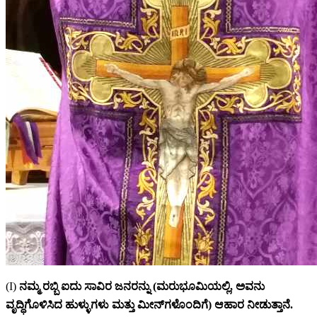
(I)
ನಮ್ಮ ರಬ್ಬಿ ಐದು ಸಾವಿರ ಜನರನ್ನು (ಮರುಭೂಮಿಯಲ್ಲಿ, ಅವನು
ವೃದ್ಧಿಗೊಳಿಸಿದ ಹುಳ್ಳುಗಳು ಮತ್ತು ಮೀನ್‌ಗಳೊಂದಿಗೆ) ಆಹಾರ ನೀಡುತ್ತಾನೆ.