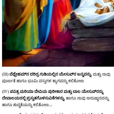
(III)
ಬೆಥ್ಲೇಹಮ್‌ನ ದರಿದ್ರ ಗುಡಿಯಲ್ಲಿನ ಯೇಸುವ್‌ರ ಜನ್ಮವನ್ನು
, ಮತ್ತು ನಾವು
ಪೂರ್ಣತೆ ಹಾಗೂ ಭೂಮಿ ವಸ್ತುಗಳ ತ್ಯಾಗವನ್ನು ಕಲಿತೋಣ
(IV)
ಪವಿತ್ರ ಮರಿಯಾ ದೇವಿಯ ಪುರೀಕಾರ ಮತ್ತು ಬಾಲ ಯೇಸುವ್‌ರನ್ನು
ದೇವಾಲಯದಲ್ಲಿ ಪ್ರಸ್ತುತಗೊಳಿಸುವಿಕೆಗಳನ್ನು
, ಹಾಗೂ ನಾವು ಅನುಷ್ಠಾನವನ್ನು
ಹಾಗೂ ಶುದ್ಧತೆಯನ್ನು ಕಲಿತೋಣ...