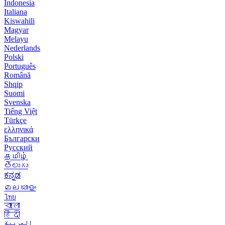
Indonesia
Italiana
Kiswahili
Magyar
Melayu
Nederlands
Polski
Português
Română
Shqip
Suomi
Svenska
Tiếng Việt
Türkçe
ελληνικά
Български
Русский
தமிழ்
తెలుగు
ಕನ್ನಡ
മലയാളം
ไทย
বাংলা
हिंदी
العربية