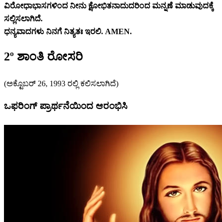
ವಿರೋಧಾಭಾಸಗಳಿಂದ ನೀನು ಕ್ಷೋಭಿತನಾದುದರಿಂದ ಮನ್ನಣೆ ಮಾಡುವುದಕ್ಕೆ
ಸಲ್ಲಿಸಲಾಗಿದೆ.
ಧನ್ಯವಾದಗಳು ನಿನಗೆ ನಿತ್ಯತಃ ಇರಲಿ. AMEN.
2º ಶಾಂತಿ ರೋಸರಿ
(ಅಕ್ಟೊಬರ್ 26, 1993 ರಲ್ಲಿ ಕಲಿಸಲಾಗಿದೆ)
ಒಫರಿಂಗ್ ಪ್ರಾರ್ಥನೆಯಿಂದ ಆರಂಭಿಸಿ