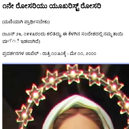
೧ನೇ ರೋಸರಿಯು ಯೂಖರಿಸ್ಟ್ ರೋಸರಿ
(ಮಣಿಯಾಗಿ ಪ್ರಾರ್ಥಿಸಬೇಕು)
(ಜೂನ್ ೨೬, ೧೯೯೩ರಂದು ಕಲಿತಿದ್ದು, ಈ ಕೆಳಗಿನ ಸಂದೇಶದಲ್ಲಿ ನಮ್ಮ ತಾಯಿ
ಮാറ്റಿ ಇಡಲಾಗಿದೆ)
ಪ್ರದರ್ಶನಗಳ ಚಾಪೆಲ್ - ರಾತ್ರಿ ೧೦:೩೦ಕ್ಕೆ - ಮೇ ೧೧, ೨೦೦೦