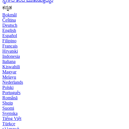
ಸ್ವರ್ಗದ ತಂದೆ ಮಾತಾಡುತ್ತಿದ್ದಾರೆ
ಕನ್ನಡ
Bokmål
Čeština
Deutsch
English
Español
Filipino
Français
Hrvatski
Indonesia
Italiana
Kiswahili
Magyar
Melayu
Nederlands
Polski
Português
Română
Shqip
Suomi
Svenska
Tiếng Việt
Türkçe
ελληνικά