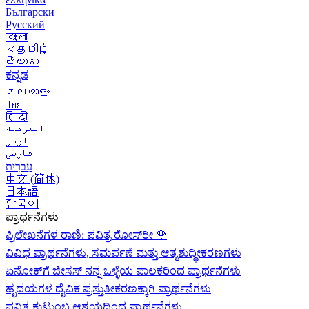
Български
Русский
বাংলা
বதமிழ்
తెలుగు
ಕನ್ನಡ
മലയാളം
ไทย
हिंदी
العربية
اردو
فارسی
עִברִית
中文 (简体)
日本語
한국어
ಪ್ರಾರ್ಥನೆಗಳು
ಪ್ರಿಲೇಖನೆಗಳ ರಾಣಿ: ಪವಿತ್ರ ರೋಸ್‌ರೀ
🌹
ವಿವಿಧ ಪ್ರಾರ್ಥನೆಗಳು, ಸಮರ್ಪಣೆ ಮತ್ತು ಆತ್ಮಶುದ್ಧೀಕರಣಗಳು
ಏನೋಕ್‍ಗೆ ಜೀಸಸ್ ನನ್ನ ಒಳ್ಳೆಯ ಪಾಲಕರಿಂದ ಪ್ರಾರ್ಥನೆಗಳು
ಹೃದಯಗಳ ದೈವಿಕ ಪ್ರಸ್ತುತೀಕರಣಕ್ಕಾಗಿ ಪ್ರಾರ್ಥನೆಗಳು
ಪವಿತ್ರ ಕುಟುಂಬ ಆಶ್ರಯದಿಂದ ಪ್ರಾರ್ಥನೆಗಳು