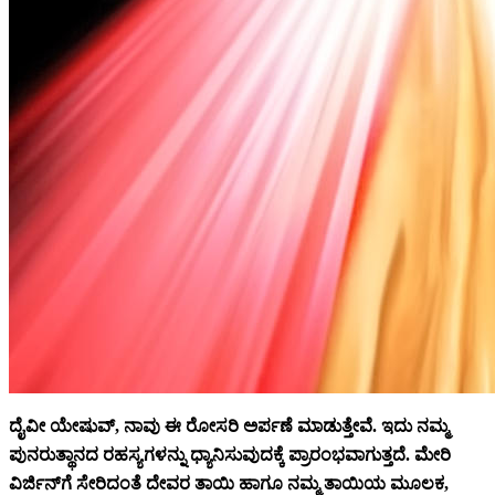
ದೈವೀ ಯೇಷುವ್, ನಾವು ಈ ರೋಸರಿ ಅರ್ಪಣೆ ಮಾಡುತ್ತೇವೆ. ಇದು ನಮ್ಮ
ಪುನರುತ್ಥಾನದ ರಹಸ್ಯಗಳನ್ನು ಧ್ಯಾನಿಸುವುದಕ್ಕೆ ಪ್ರಾರಂಭವಾಗುತ್ತದೆ. ಮೇರಿ
ವಿರ್ಜಿನ್‌ಗೆ ಸೇರಿದಂತೆ ದೇವರ ತಾಯಿ ಹಾಗೂ ನಮ್ಮ ತಾಯಿಯ ಮೂಲಕ,