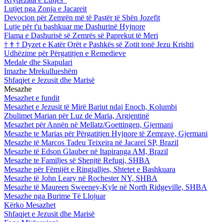
Lutjet nga Zonja e Jacareit
Devocion për Zemrën më të Pastër të Shën Jozefit
Lutje për t'u bashkuar me Dashurinë Hyjnore
Flama e Dashurisë së Zemrës së Paprekut të Meri
†
†
†
Dyzet e Katër Orët e Pashkës së Zotit tonë Jezu Krishti
Udhëzime për Përgatitjen e Remedieve
Medale dhe Skapulari
Imazhe Mrekullueshëm
Shfaqjet e Jezusit dhe Marisë
Mesazhe
Mesazhet e fundit
Mesazhet e Jezusit të Mirë Bariut ndaj Enoch, Kolumbi
Zbulimet Marian për Luz de Maria, Argjentinë
Mesazhet për Annën në Mellatz/Goettingen, Gjermani
Mesazhe te Marias për Përgatitjen Hyjnore të Zemrave, Gjermani
Mesazhe të Marcos Tadeu Teixeira në Jacareí SP, Brazil
Mesazhe të Edson Glauber në Itapiranga AM, Brazil
Mesazhe te Familjes së Shenjtë Refugj, SHBA
Mesazhe për Fëmijët e Ringjalljes, Shtetet e Bashkuara
Mesazhe të John Leary në Rochester NY, SHBA
Mesazhe të Maureen Sweeney-Kyle në North Ridgeville, SHBA
Mesazhe nga Burime Të Llojuar
Kërko Mesazhet
Shfaqjet e Jezusit dhe Marisë