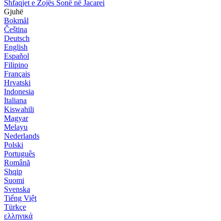
Shfaqjet e Zojës Sonë në Jacarei
Gjuhë
Bokmål
Čeština
Deutsch
English
Español
Filipino
Français
Hrvatski
Indonesia
Italiana
Kiswahili
Magyar
Melayu
Nederlands
Polski
Português
Română
Shqip
Suomi
Svenska
Tiếng Việt
Türkçe
ελληνικά