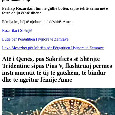
Përhap Rozarikun tim në gjithë botën
, sepse
është arma më e
fortë që ju është dhënë.
Fëmija im, bëj të njohur këtë dëshirë. Amen.
Rozariku i Shënjtë
Lutje për Përgatitjen Hyjnore të Zemrave
Lexo Mesazhet për Mariën për Përgatitjen Hyjnore të Zemrave
Atë i Qenës, pas Sakrificës së Shënjtë
Tridentine sipas Pius V, flashtruaj përmes
instrumentit të tij të gatshëm, të bindur
dhe të ngritur fëmijë Anne