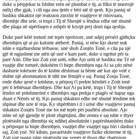
duke u përpjekur ta fshihte erën në plumbat e tij, ai filloi të tmerrojë
mëlçi dhe gjak, i cili nga ana tjetër e bëri atë të qesh. Kjo pastaj së
bashku shkaktoi një reaksion zinxhir të vuajtjeve të rinovuara,
dhembje dhe urie, si trupi i Tij të Shenjtë u lëndua edhe më shumë
dhe plaga në sipërfaqen e ashpër të kryqit prej druri nga qeshja.
Duke parë këtë torturë më tepër njerëzore, unë ndjej përsëri gjithçka
dhembjen që ai po kalonte atëherë. Pastaj, si nëse kjo skenë nuk
ishte e mjaftueshme tërbuese, unë shoh Zonjën Tonë, e cila pa një
gjë të ngjashme me atën që unë e kam parë, duke u ngritur për ta
parë Atin. Dhe kur Zoti ynë uriti, edhe Ajo uriti së bashku me Të në
vuajtje dhe torturë, dukshëm t'i hiqte dhembjen nga Ai sa çdo nënë
dashurie tokësore do të kishte dëshiruar ta bënte atë kur ajo vetë e
shihte një abomination të tillë me fëmijët e saj. Pastaj Zonja Tonë,
ende duke qenë e lotshme, u përpoq t'i prekte këmbët e Zotit tonë
për ti lehtësuar dhembjen. Dhe kur Ai pa këtë, trupi i Tij të Shenjtë
lëndoi në pritshmerinë e dhembjes nga prekja e plagës së hapur nga
duart e Nënës së tij. Kjo pastaj shkaktoi edhe më shumë lëndime tek
shpinat dhe urie të reja. Ky shpërthim i ri i urisë dhe vuajtjeve pastaj
shkaktoi Zonjën Tonë me lot më tepër për paaftësi absolute. Ajo
ishte në një gjendje të plotë zhgënjimi, dhe zemra e saj ishte e thyer
plotësisht nga dhembja siç ndihej absolutisht i papërshtatshëm duke
u përpoqur ta hiqte dhembjen, vuajtjet dhe vuajtjet nga biri i dashur i
saj, Zoti ynë. Në kthim, pavarësisht vuajtjeve fizike ekstreme të tij,
Zoti ynë pastaj ishte plotësisht me zemër të thyer dhe zhgënjym.