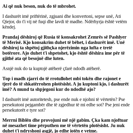
Ai që nuk beson, nuk do të mbrohet.
I dashurët imë priftërinë, zgjuani dhe konvertoni, sepse unë, Ati
Qiejor, do t'i vij në fuqi dhe lavdi të madhe. Ndërhyrja është vetëm
këndej.
Prandaj dëshiroj që Rusia të konsakrohet Zemrës së Pashlyer
të Merisë. Kjo konsakrim duhet të bëhet, i dashurët imë. Unë
dëshiroj ta shpëtoj gjithçka njerëzimin nga lufta e tretë
botërore. Ajo duhet t'i shpetohet, kjo është dëshira ime për të
gjithë ata që besojnë dhe luten.
Asnjë nuk do ta kuptojë atëherë çfarë ndodh atëherë.
Top i madh zjarri do të rrotullohet mbi tokën dhe rajonet e
tjerë do të shkatërrohen plotësisht. A ju kuptoni kjo, i dashurët
imë? A mund ta shpjegoni kur do ndodhë ajo?
I dashurët imë autoritetesh, pse ende nuk e njohni të vërtetën? Pse
persekutoni pejgambër dhe të zgjedhur të mi edhe sot? Pse jeni ende
persekutorët e tyre sot?
Merrni Biblën dhe provojuni më një gabim. Çka kam njoftuar
në mesazhet time përputhen me të vërtetën plotësisht. Ju nuk
duhet t'i ndryshoni asgjë, jo edhe iotën e vetme.