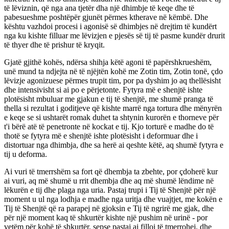
të lëviznin, që nga ana tjetër dha një dhimbje të keqe dhe të
pabesueshme poshtëpër gjunët përmes ktherave në këmbë. Dhe
kështu vazhdoi procesi i agonisë së dhimbjes në drejtim të kundërt
nga ku kishte filluar me lëvizjen e pjesës së tij të pasme kundër drurit
të thyer dhe të prishur të kryqit.
Gjatë gjithë kohës, ndërsa shihja këtë agoni të papërshkrueshëm,
unë mund ta ndjejta në të njëjtën kohë me Zotin tim, Zotin tonë, çdo
lëvizje agonizuese përmes trupit tim, por pa dyshim jo aq thellësisht
dhe intensivisht si ai po e përjetonte. Fytyra më e shenjtë ishte
plotësisht mbuluar me gjakun e tij të shenjtë, me shumë pranga të
thella si rezultat i goditjeve që kishte marrë nga tortura dhe mënyrën
e keqe se si ushtarët romak duhet ta shtynin kurorën e thorneve për
t'i bërë atë të penetronte në kockat e tij. Kjo torturë e madhe do të
thotë se fytyra më e shenjtë ishte plotësisht i deformuar dhe i
distortuar nga dhimbja, dhe sa herë ai qeshte këtë, aq shumë fytyra e
tij u deforma.
Ai vuri të tmerrshëm sa fort që dhembja ta zbehte, por çdoherë kur
ai vuri, aq më shumë u rrit dhembja dhe aq më shumë lëndime në
lëkurën e tij dhe plaga nga uria. Pastaj trupi i Tij të Shenjtë për një
moment u ul nga lodhja e madhe nga uritja dhe vuajtjet, me kokën e
Tij të Shenjtë që ra parapej në gjoksin e Tij të ngrirë me gjak, dhe
për një moment kaq të shkurtër kishte një pushim në urinë - por
vetëm për kohë të shkurtër, sepse pastaj ai filloi të tmerrohej, dhe