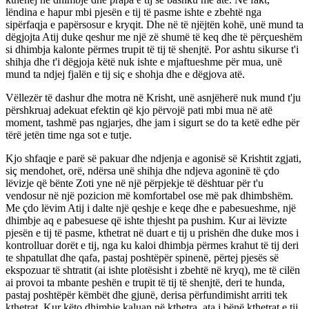
lëndina e hapur mbi pjesën e tij të pasme ishte e zbehtë nga
sipërfaqja e papërsosur e kryqit. Dhe në të njëjtën kohë, unë mund ta
dëgjojta Atij duke qeshur me një zë shumë të keq dhe të përçueshëm
si dhimbja kalonte përmes trupit të tij të shenjtë. Por ashtu sikurse t'i
shihja dhe t'i dëgjoja këtë nuk ishte e mjaftueshme për mua, unë
mund ta ndjej fjalën e tij siç e shohja dhe e dëgjova atë.
Vëllezër të dashur dhe motra në Krisht, unë asnjëherë nuk mund t'ju
përshkruaj adekuat efektin që kjo përvojë pati mbi mua në atë
moment, tashmë pas ngjarjes, dhe jam i sigurt se do ta ketë edhe për
tërë jetën time nga sot e tutje.
Kjo shfaqje e parë së pakuar dhe ndjenja e agonisë së Krishtit zgjati,
siç mendohet, orë, ndërsa unë shihja dhe ndjeva agoninë të çdo
lëvizje që bënte Zoti yne në një përpjekje të dështuar për t'u
vendosur në një pozicion më komfortabel ose më pak dhimbshëm.
Me çdo lëvim Atij i dalte një qeshje e keqe dhe e pabesueshme, një
dhimbje aq e pabesuese që ishte thjesht pa pushim. Kur ai lëvizte
pjesën e tij të pasme, kthetrat në duart e tij u prishën dhe duke mos i
kontrolluar dorët e tij, nga ku kaloi dhimbja përmes krahut të tij deri
te shpatullat dhe qafa, pastaj poshtëpër spinenë, përtej pjesës së
ekspozuar të shtratit (ai ishte plotësisht i zbehtë në kryq), me të cilën
ai provoi ta mbante peshën e trupit të tij të shenjtë, deri te hunda,
pastaj poshtëpër këmbët dhe gjunë, derisa përfundimisht arriti tek
kthetrat. Kur këto dhimbje kaluan në kthetra, ata i bënë kthetrat e tij