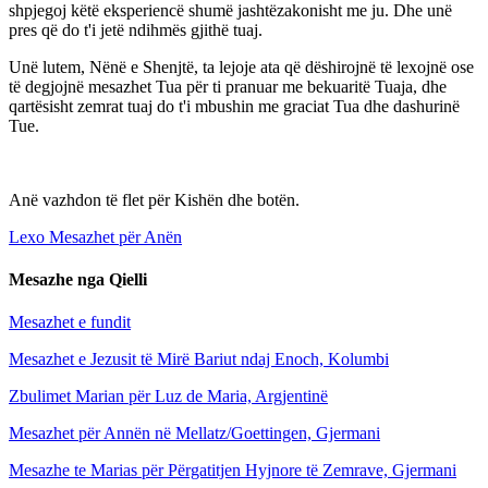
shpjegoj këtë eksperiencë shumë jashtëzakonisht me ju. Dhe unë
pres që do t'i jetë ndihmës gjithë tuaj.
Unë lutem, Nënë e Shenjtë, ta lejoje ata që dëshirojnë të lexojnë ose
të degjojnë mesazhet Tua për ti pranuar me bekuaritë Tuaja, dhe
qartësisht zemrat tuaj do t'i mbushin me graciat Tua dhe dashurinë
Tue.
Anë vazhdon të flet për Kishën dhe botën.
Lexo Mesazhet për Anën
Mesazhe nga Qielli
Mesazhet e fundit
Mesazhet e Jezusit të Mirë Bariut ndaj Enoch, Kolumbi
Zbulimet Marian për Luz de Maria, Argjentinë
Mesazhet për Annën në Mellatz/Goettingen, Gjermani
Mesazhe te Marias për Përgatitjen Hyjnore të Zemrave, Gjermani