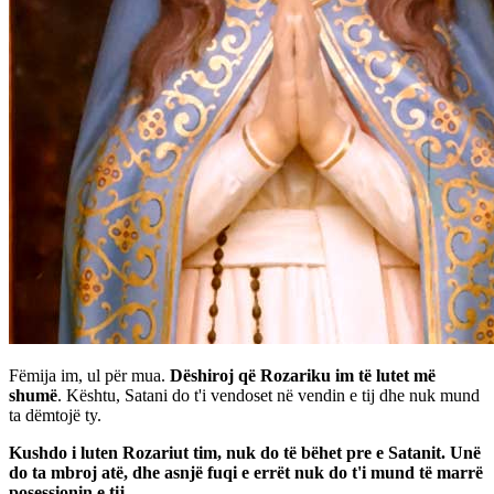
Fëmija im, ul për mua.
Dëshiroj që Rozariku im të lutet më
shumë
. Kështu, Satani do t'i vendoset në vendin e tij dhe nuk mund
ta dëmtojë ty.
Kushdo i luten Rozariut tim, nuk do të bëhet pre e Satanit. Unë
do ta mbroj atë, dhe asnjë fuqi e errët nuk do t'i mund të marrë
posessionin e tij.