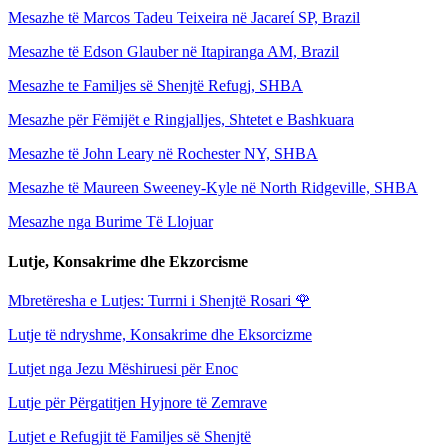
Mesazhe të Marcos Tadeu Teixeira në Jacareí SP, Brazil
Mesazhe të Edson Glauber në Itapiranga AM, Brazil
Mesazhe te Familjes së Shenjtë Refugj, SHBA
Mesazhe për Fëmijët e Ringjalljes, Shtetet e Bashkuara
Mesazhe të John Leary në Rochester NY, SHBA
Mesazhe të Maureen Sweeney-Kyle në North Ridgeville, SHBA
Mesazhe nga Burime Të Llojuar
Lutje, Konsakrime dhe Ekzorcisme
Mbretëresha e Lutjes: Turrni i Shenjtë Rosari
🌹
Lutje të ndryshme, Konsakrime dhe Eksorcizme
Lutjet nga Jezu Mëshiruesi për Enoc
Lutje për Përgatitjen Hyjnore të Zemrave
Lutjet e Refugjit të Familjes së Shenjtë