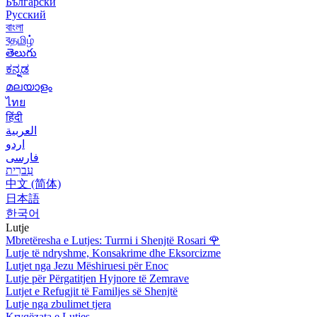
Български
Русский
বাংলা
বதமிழ்
తెలుగు
ಕನ್ನಡ
മലയാളം
ไทย
हिंदी
العربية
اردو
فارسی
עִברִית
中文 (简体)
日本語
한국어
Lutje
Mbretëresha e Lutjes: Turrni i Shenjtë Rosari
🌹
Lutje të ndryshme, Konsakrime dhe Eksorcizme
Lutjet nga Jezu Mëshiruesi për Enoc
Lutje për Përgatitjen Hyjnore të Zemrave
Lutjet e Refugjit të Familjes së Shenjtë
Lutje nga zbulimet tjera
Kryqëzata e Lutjes