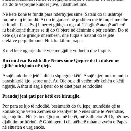
ata do të veprojnë kundër juve, i dashurët imë.
Në këtë kohë të fundit para ndërhyrjes sime, Satani do t'i ushtrojë
fuqinë e tij të fundit. Ai do të godasë në goditjen më të fuqishme dhe
të fundit. Pas kësaj i merret gjithçka nga ai. Të gjithë ata që atëherë
iu bashkojnë thirrjes së tij do t'i bjerë në dënimin e përjetshëm. Do të
ketë qaji dhe grindje dhëmbësh, dhe fuqia e Satanit do të jetë
efektive përgjithmonë. Nuk ka kthim prapa.
Kruel këtë ngjarje do të vijë me gjithë vullnetin dhe fuqinë.
Biri im Jezu Krishti dhe Nënës sime Qiejore do t'i duken në
gjithë ndriçimin në qiejt.
Asnjë nuk do të jetë i aftë ta shpjegojë këtë. Asnjë njeri nuk mund ta
parashikojë kjo, sepse unë, Ati Qiejor, e di vetëm për kohën e këtij
ngjarje. Ashtu si asgjë tjetër do të ditet para se ndodhtë.
Prandaj jeni gati për këtë orë kirurgjie.
Por para se kjo të ndodhë, besimtarët do t'u jepej mundësia që ta
konsakrojnë veten Zemrës së Pashlyer të Nënës sime të Perëndisë,
siç e njoftua Nënës ime Qiejore më herët, më 8 dhjetor 2016, përmes
djalit tim priftërinë në Göttingen, i cili atëherë mbante zyrën e Papës
në situatën e urgjencës.