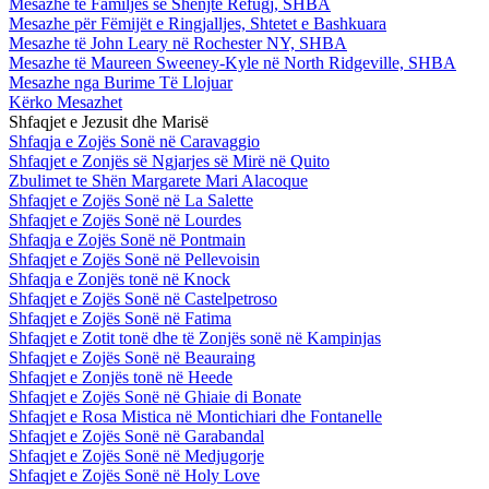
Mesazhe te Familjes së Shenjtë Refugj, SHBA
Mesazhe për Fëmijët e Ringjalljes, Shtetet e Bashkuara
Mesazhe të John Leary në Rochester NY, SHBA
Mesazhe të Maureen Sweeney-Kyle në North Ridgeville, SHBA
Mesazhe nga Burime Të Llojuar
Kërko Mesazhet
Shfaqjet e Jezusit dhe Marisë
Shfaqja e Zojës Sonë në Caravaggio
Shfaqjet e Zonjës së Ngjarjes së Mirë në Quito
Zbulimet te Shën Margarete Mari Alacoque
Shfaqjet e Zojës Sonë në La Salette
Shfaqjet e Zojës Sonë në Lourdes
Shfaqja e Zojës Sonë në Pontmain
Shfaqjet e Zojës Sonë në Pellevoisin
Shfaqja e Zonjës tonë në Knock
Shfaqjet e Zojës Sonë në Castelpetroso
Shfaqjet e Zojës Sonë në Fatima
Shfaqjet e Zotit tonë dhe të Zonjës sonë në Kampinjas
Shfaqjet e Zojës Sonë në Beauraing
Shfaqjet e Zonjës tonë në Heede
Shfaqjet e Zojës Sonë në Ghiaie di Bonate
Shfaqjet e Rosa Mistica në Montichiari dhe Fontanelle
Shfaqjet e Zojës Sonë në Garabandal
Shfaqjet e Zojës Sonë në Medjugorje
Shfaqjet e Zojës Sonë në Holy Love