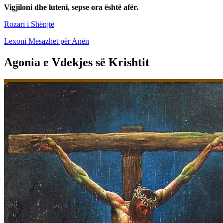
Vigjiloni dhe luteni, sepse ora është afër.
Rozari i Shënjtë
Lexoni Mesazhet për Anën
Agonia e Vdekjes së Krishtit