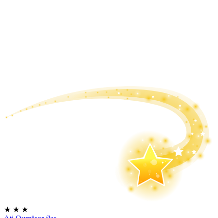
★
★
★