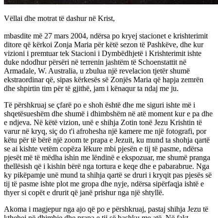
Vëllai dhe motrat të dashur në Krist,
mbasdite më 27 mars 2004, ndërsa po kryej stacionet e krishterimit
ditore që kërkoi Zonja Maria për këtë sezon të Pashkëve, dhe kur
vizioni i premtuar tek Stacioni i Dymbëdhjetë i Krishterimit ishte
duke ndodhur përsëri në terrenin jashtëm të Schoenstattit në
Armadale, W. Australia, u zbulua një revelacion tjetër shumë
ekstraordinar që, sipas kërkesës së Zonjës Maria që hapja zemrën
dhe shpirtin tim për të gjithë, jam i kënaqur ta ndaj me ju.
Të përshkruaj se çfarë po e shoh është dhe me siguri ishte më i
shqetësueshëm dhe shumë i dhimbshëm në atë moment kur e pa dhe
e ndjeva. Në këtë vizion, unë e shihja Zotin tonë Jezu Krishtin të
varur në kryq, siç do t'i afrohesha një kamere me një fotografi, por
këtu për të bërë një zoom te prapa e Jezuit, ku mund ta shohja qartë
se ai kishte vetëm copëza lëkure mbi pjesën e tij të pasme, ndërsa
pjesët më të mëdha ishin me lëndinë e ekspozuar, me shumë pranga
thellësish që i kishin bërë nga tortura e keqe dhe e pabarabrue. Nga
ky pikëpamje unë mund ta shihja qartë se druri i kryqit pas pjesës së
tij të pasme ishte plot me gropa dhe nyje, ndërsa sipërfaqja ishtë e
thyer si copët e drurit që janë prishur nga një shtyllë.
Akoma i magjepur nga ajo që po e përshkruaj, pastaj shihja Jezu të
kthehej në dhimbje dhe prapa e tij së bashku me atë. Në fakt,