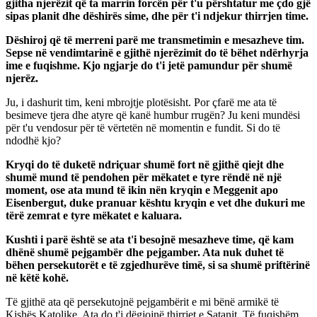
gjitha njerëzit që ta marrin forcën për t'u përshtatur me çdo gjë
sipas planit dhe dëshirës sime, dhe për t'i ndjekur thirrjen time.
Dëshiroj që të merreni parë me transmetimin e mesazheve tim.
Sepse në vendimtarinë e gjithë njerëzimit do të bëhet ndërhyrja
ime e fuqishme. Kjo ngjarje do t'i jetë pamundur për shumë
njerëz.
Ju, i dashurit tim, keni mbrojtje plotësisht. Por çfarë me ata të
besimeve tjera dhe atyre që kanë humbur rrugën? Ju keni mundësi
për t'u vendosur për të vërtetën në momentin e fundit. Si do të
ndodhë kjo?
Kryqi do të duketë ndriçuar shumë fort në gjithë qiejt dhe
shumë mund të pendohen për mëkatet e tyre rëndë në një
moment, ose ata mund të ikin nën kryqin e Meggenit apo
Eisenbergut, duke pranuar kështu kryqin e vet dhe dukuri me
tërë zemrat e tyre mëkatet e kaluara.
Kushti i parë është se ata t'i besojnë mesazheve time, që kam
dhënë shumë pejgambër dhe pejgamber. Ata nuk duhet të
bëhen persekutorët e të zgjedhurëve timë, si sa shumë priftërinë
në këtë kohë.
Të gjithë ata që persekutojnë pejgambërit e mi bënë armikë të
Kishës Katolike. Ata do t'i dëgjojnë thirrjet e Satanit. Të fuqishëm,