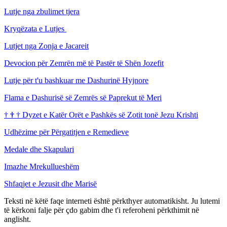
Lutje nga zbulimet tjera
Kryqëzata e Lutjes
Lutjet nga Zonja e Jacareit
Devocion për Zemrën më të Pastër të Shën Jozefit
Lutje për t'u bashkuar me Dashurinë Hyjnore
Flama e Dashurisë së Zemrës së Paprekut të Meri
†
†
†
Dyzet e Katër Orët e Pashkës së Zotit tonë Jezu Krishti
Udhëzime për Përgatitjen e Remedieve
Medale dhe Skapulari
Imazhe Mrekullueshëm
Shfaqjet e Jezusit dhe Marisë
Teksti në këtë faqe interneti është përkthyer automatikisht. Ju lutemi
të kërkoni falje për çdo gabim dhe t'i referoheni përkthimit në
anglisht.