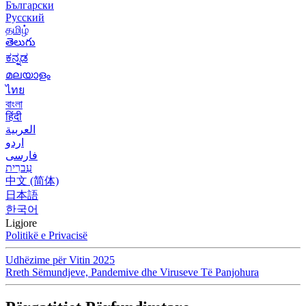
Български
Русский
தமிழ்
తెలుగు
ಕನ್ನಡ
മലയാളം
ไทย
বাংলা
हिंदी
العربية
اردو
فارسی
עִברִית
中文 (简体)
日本語
한국어
Ligjore
Politikë e Privacisë
Udhëzime për Vitin 2025
Rreth Sëmundjeve, Pandemive dhe Viruseve Të Panjohura