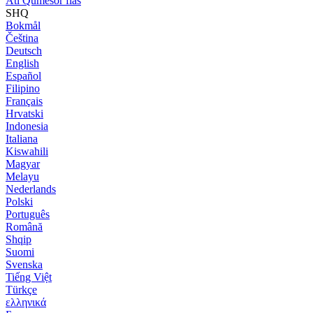
Ati Qumësor flas
SHQ
Bokmål
Čeština
Deutsch
English
Español
Filipino
Français
Hrvatski
Indonesia
Italiana
Kiswahili
Magyar
Melayu
Nederlands
Polski
Português
Română
Shqip
Suomi
Svenska
Tiếng Việt
Türkçe
ελληνικά