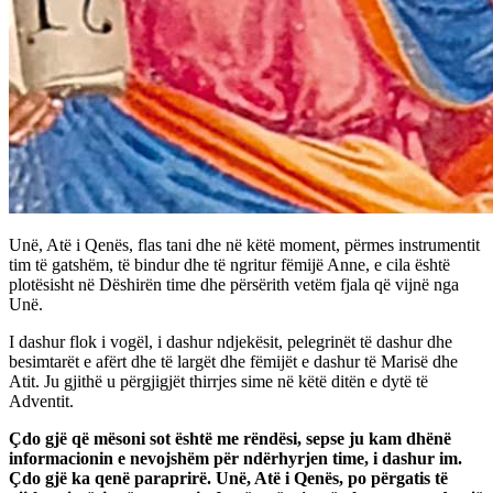
Unë, Atë i Qenës, flas tani dhe në këtë moment, përmes instrumentit
tim të gatshëm, të bindur dhe të ngritur fëmijë Anne, e cila është
plotësisht në Dëshirën time dhe përsërith vetëm fjala që vijnë nga
Unë.
I dashur flok i vogël, i dashur ndjekësit, pelegrinët të dashur dhe
besimtarët e afërt dhe të largët dhe fëmijët e dashur të Marisë dhe
Atit. Ju gjithë u përgjigjët thirrjes sime në këtë ditën e dytë të
Adventit.
Çdo gjë që mësoni sot është me rëndësi, sepse ju kam dhënë
informacionin e nevojshëm për ndërhyrjen time, i dashur im.
Çdo gjë ka qenë paraprirë. Unë, Atë i Qenës, po përgatis të