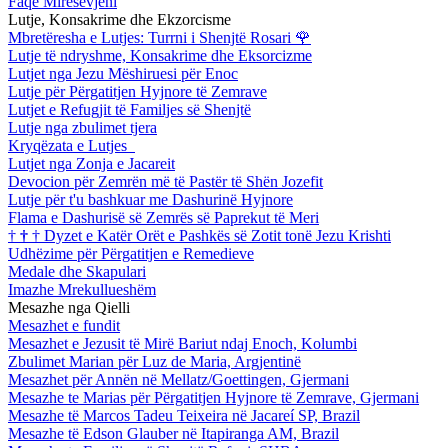
Faqe Mirësevjeni
Lutje, Konsakrime dhe Ekzorcisme
Mbretëresha e Lutjes: Turrni i Shenjtë Rosari
🌹
Lutje të ndryshme, Konsakrime dhe Eksorcizme
Lutjet nga Jezu Mëshiruesi për Enoc
Lutje për Përgatitjen Hyjnore të Zemrave
Lutjet e Refugjit të Familjes së Shenjtë
Lutje nga zbulimet tjera
Kryqëzata e Lutjes
Lutjet nga Zonja e Jacareit
Devocion për Zemrën më të Pastër të Shën Jozefit
Lutje për t'u bashkuar me Dashurinë Hyjnore
Flama e Dashurisë së Zemrës së Paprekut të Meri
†
†
†
Dyzet e Katër Orët e Pashkës së Zotit tonë Jezu Krishti
Udhëzime për Përgatitjen e Remedieve
Medale dhe Skapulari
Imazhe Mrekullueshëm
Mesazhe nga Qielli
Mesazhet e fundit
Mesazhet e Jezusit të Mirë Bariut ndaj Enoch, Kolumbi
Zbulimet Marian për Luz de Maria, Argjentinë
Mesazhet për Annën në Mellatz/Goettingen, Gjermani
Mesazhe te Marias për Përgatitjen Hyjnore të Zemrave, Gjermani
Mesazhe të Marcos Tadeu Teixeira në Jacareí SP, Brazil
Mesazhe të Edson Glauber në Itapiranga AM, Brazil