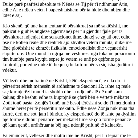
Duke parë paaftësi absolute të Nënës së Tij për t'i ndihmuar Atin,
edhe Ai e ndjeu veten i papërshtatshëm për ta hiqte dhembjen dhe
lotët e saj.
Kjo skenë, që unë kam tentuar të përshkruaj sa më saktësisht, me
pakicat e gjuhës angleze (gjermane) për t'u gjendur fjalë për ta
përshkruar ndjenjat dhe sensacionet time, dukej se zgjati orë, edhe
pse në kohën reale dhe realiteti ajo zhvilloi vetëm minuta, duke më
lënë plotësisht të zbrazët fizikisht, emocionalisht dhe veçanërisht
shpirtërore. Unë mund t'i ngrija me vështirësi nga toka në pozicionin
tim humbje para kryqit, sepse jo vetëm se unë po qejfonte pa
kontroll, por edhe duke tërhequr çdo kufom për sa siç isha goditur i
vdekur.
Vëllezër dhe motra imë në Krisht, këtë eksperiencë, e cila do t'i
përsëritet sërish mënesën të ardhshme te Stacioni 12, ishte aq reale
saç kur njerëzit mund ta shohin dhe ta ndjejnë atë që unë kam
kaluar, dhe kështu edhe ta kuptojnë se çfarë bën e vërtetë mëkatet
Zotit tonë pastaj Zonjës Tonë, unë besoj tërësisht se do t'i mendonim
shumë herët për të përsëritur mëkatin. Edhe nëse Zonja nuk mua tha
kurrë, deri më sot, jam i bindur, ky eksperiencë do të ishte pa dyshim
një formë e duhur penance për mëkatet time se çdo formë penance
që kam qenë i urdhëruar ta bëj nga ndonjë prift në të kaluarën.
Faleminderit, vëllezër dhe motra imë në Krisht, për t'u lejuar më të