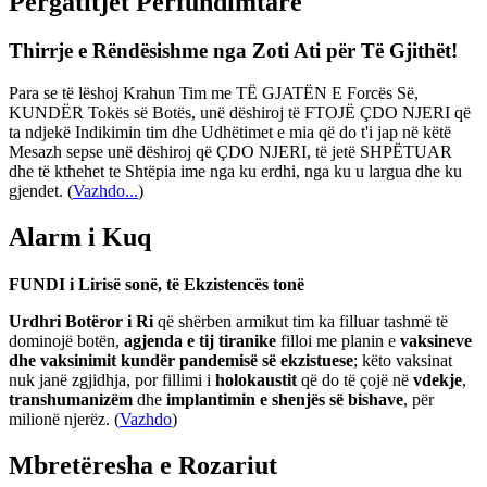
Përgatitjet Përfundimtare
Thirrje e Rëndësishme nga Zoti Ati për Të Gjithët!
Para se të lëshoj Krahun Tim me TË GJATËN E Forcës Së,
KUNDËR Tokës së Botës, unë dëshiroj të FTOJË ÇDO NJERI që
ta ndjekë Indikimin tim dhe Udhëtimet e mia që do t'i jap në këtë
Mesazh sepse unë dëshiroj që ÇDO NJERI, të jetë SHPËTUAR
dhe të kthehet te Shtëpia ime nga ku erdhi, nga ku u largua dhe ku
gjendet.
(
Vazhdo...
)
Alarm i Kuq
FUNDI i Lirisë sonë, të Ekzistencës tonë
Urdhri Botëror i Ri
që shërben armikut tim ka filluar tashmë të
dominojë botën,
agjenda e tij tiranike
filloi me planin e
vaksineve
dhe vaksinimit kundër pandemisë së ekzistuese
; këto vaksinat
nuk janë zgjidhja, por fillimi i
holokaustit
që do të çojë në
vdekje
,
transhumanizëm
dhe
implantimin e shenjës së bishave
, për
milionë njerëz. (
Vazhdo
)
Mbretëresha e Rozariut