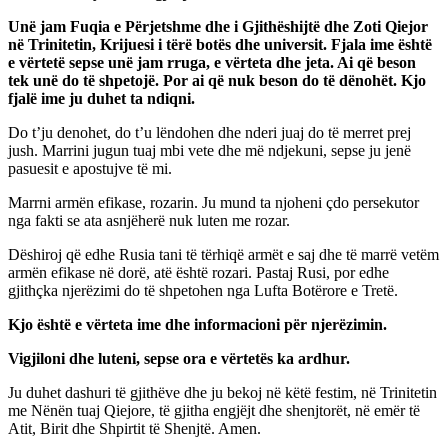
Unë jam Fuqia e Përjetshme dhe i Gjithëshijtë dhe Zoti Qiejor
në Trinitetin, Krijuesi i tërë botës dhe universit. Fjala ime është
e vërtetë sepse unë jam rruga, e vërteta dhe jeta. Ai që beson
tek unë do të shpetojë. Por ai që nuk beson do të dënohët. Kjo
fjalë ime ju duhet ta ndiqni.
Do t’ju denohet, do t’u lëndohen dhe nderi juaj do të merret prej
jush. Marrini jugun tuaj mbi vete dhe më ndjekuni, sepse ju jenë
pasuesit e apostujve të mi.
Marrni armën efikase, rozarin. Ju mund ta njoheni çdo persekutor
nga fakti se ata asnjëherë nuk luten me rozar.
Dëshiroj që edhe Rusia tani të tërhiqë armët e saj dhe të marrë vetëm
armën efikase në dorë, atë është rozari. Pastaj Rusi, por edhe
gjithçka njerëzimi do të shpetohen nga Lufta Botërore e Tretë.
Kjo është e vërteta ime dhe informacioni për njerëzimin.
Vigjiloni dhe luteni, sepse ora e vërtetës ka ardhur.
Ju duhet dashuri të gjithëve dhe ju bekoj në këtë festim, në Trinitetin
me Nënën tuaj Qiejore, të gjitha engjëjt dhe shenjtorët, në emër të
Atit, Birit dhe Shpirtit të Shenjtë. Amen.