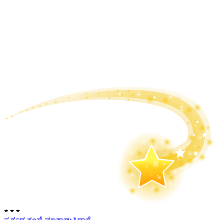
★
★
★