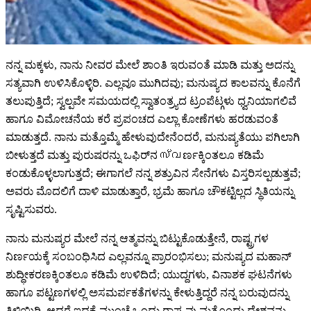
ನನ್ನ ಮಕ್ಕಳು, ನಾನು ನೀವರ ಮೇಲೆ ಶಾಂತಿ ಇರುವಂತೆ ಮಾಡಿ ಮತ್ತು ಅದನ್ನು
ಸತ್ಯವಾಗಿ ಉಳಿಸಿಕೊಳ್ಳಿರಿ. ಎಲ್ಲವೂ ಮುಗಿದವು; ಮನುಷ್ಯದ ಕಾಲವನ್ನು ಕೊನೆಗೆ
ತಲುಪುತ್ತಿದೆ; ಸ್ವಲ್ಪವೇ ಸಮಯದಲ್ಲಿ ಸ್ವಾತಂತ್ರ್ಯದ ಟ್ರಂಪೆಟ್ಗಳು ಧ್ವನಿಯಾಗಲಿವೆ
ಹಾಗೂ ವಿಮೋಚನೆಯ ಕರೆ ಪ್ರಪಂಚದ ಎಲ್ಲಾ ಕೋಣೆಗಳು ಹರಡುವಂತೆ
ಮಾಡುತ್ತದೆ. ನಾನು ಮತ್ತೊಮ್ಮೆ ಹೇಳುವುದೇನೆಂದರೆ, ಮನುಷ್ಯತೆಯು ಪಗಿಲಾಗಿ
ಬೀಳುತ್ತದೆ ಮತ್ತು ಪುರುಷರನ್ನು ಒಫಿರ್‌ನ സ്വರ್ಣಕ್ಕಿಂತಲೂ ಕಡಿಮೆ
ಕಂಡುಕೊಳ್ಳಲಾಗುತ್ತದೆ; ಈಗಾಗಲೆ ನನ್ನ ಶತ್ರುವಿನ ಸೇನೆಗಳು ವಿಸ್ತರಿಸಲ್ಪಡುತ್ತವೆ;
ಅವರು ಮೊದಲಿಗೆ ದಾಳಿ ಮಾಡುತ್ತಾರೆ, ಭ್ರಮೆ ಹಾಗೂ ಚೌಕಟ್ಟಿಲ್ಲದ ಸ್ಥಿತಿಯನ್ನು
ಸೃಷ್ಟಿಸುವರು.
ನಾನು ಮನುಷ್ಯರ ಮೇಲೆ ನನ್ನ ಆತ್ಮವನ್ನು ಬಿಟ್ಟುಕೊಡುತ್ತೇನೆ, ರಾಷ್ಟ್ರಗಳ
ನಿರ್ಣಯಕ್ಕೆ ಸಂಬಂಧಿಸಿದ ಎಲ್ಲವನ್ನೂ ಪ್ರಾರಂಭಿಸಲು; ಮನುಷ್ಯದ ಮಹಾನ್
ಶುದ್ಧೀಕರಣಕ್ಕಿಂತಲೂ ಕಡಿಮೆ ಉಳಿದಿದೆ; ಯುದ್ದಗಳು, ವಿನಾಶಕ ಘಟನೆಗಳು
ಹಾಗೂ ಪಟ್ಟಣಗಳಲ್ಲಿ ಅಸಮರ್ಪಕತೆಗಳನ್ನು ಕೇಳುತ್ತಿದ್ದರೆ ನನ್ನ ಬರುವುದನ್ನು
ತಿಳಿಯಿರಿ. ಆದರೆ ಇದಕ್ಕೆ ಮುಂಚೆ ಒಂದು ರಾಷ್ಟ್ರವು ಮತ್ತೊಂದು ದೇಶವನ್ನು