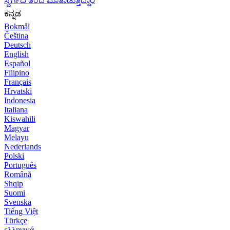
ಸ್ವರ್ಗದ ತಂದೆ ಮಾತಾಡುತ್ತಿದ್ದಾರೆ
ಕನ್ನಡ
Bokmål
Čeština
Deutsch
English
Español
Filipino
Français
Hrvatski
Indonesia
Italiana
Kiswahili
Magyar
Melayu
Nederlands
Polski
Português
Română
Shqip
Suomi
Svenska
Tiếng Việt
Türkçe
ελληνικά