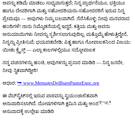
ಅವನ್ನು ಕಡಿಮೆ ಮಾಡಲು ಸಾಧ್ಯವಾಗುತ್ತದೆ; ನಿನ್ನ ಪ್ರಾರ್ಥನೆಯೂ, ಭಕ್ತಿಯೂ
ಹಾಗೂ ದೇವರಿಗಾಗಿ ಮತ್ತು ಸಹೋದರಿಯರು-ಸಹೋದರರಿಗೆ ಇರುವ ನಿನ್ನ
ಪ್ರೇಮವೂ — ಅವುಗಳು ನಿಮ್ಮ ಬಲವಾಗಿದೆ. ನೆನೆಸಿಕೊಳ್ಳಿ: ನೀವು ಮನವರಾದ
ಹಂದಿಗಳೆ! ನಾನು ನಿಮ್ಮೊಡನೆಯಲ್ಲಿ ಇದ್ದರೆ, ಕತ್ತಿಯ ಮತ್ತು ಅವನು
ಅನುಯಾಯಿಗಳು ನೀವನ್ನು ಸ್ಪರ್ಶಿಸಲಾಗುವುದಿಲ್ಲ. ಮತ್ತೊಮ್ಮೆ ಹೇಳುತ್ತಿದ್ದೇನೆ,
ನಿನ್ನನ್ನು ಪ್ರೀತಿಸುವೆ; ಭಯಪಡಬೇಡಿ; ಪಿತೃ ಹಾಗೂ ಗೋಪಾಲಕನಿಂದ ವಿಜಯ:
ಯೀಶು ಕ್ರೈಸ್ತ್ — ಎಲ್ಲಾ ಕಾಲಗಳಲ್ಲಿಯೂ ಸದ್ಗೋಪಾಲಕ
ನನ್ನ ವಚನಗಳನ್ನು ಹಂಚಿ, ಅವುಗಳನ್ನು ಪ್ರಸಾರ ಮಾಡಿರಿ — ನಿನ್ನ ಜನರೇ,
ನೀವು ಸ್ಥಿತವಾಗಿದ್ದೀರಿ!
ಆಧಾರ:
➥ www.MensajesDelBuenPastorEnoc.org
ಈ ವೆಬ್‌ಸೈಟ್‌ನಲ್ಲಿ ಇರುವ ಪಾಠವನ್ನು ಸ್ವಯಂಚಾಲಿತವಾಗಿ
ಅನುವಾದಿಸಲಾಗಿದೆ. ದೋಷಗಳಿಗಾಗಿ ಕ್ಷಮಿಸಿ ಮತ್ತು ಅಂಗ्रेजಿ
ಅನುವಾದಕ್ಕೆ ಉಲ್ಲೇಖ ಮಾಡಿರಿ