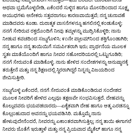
ಅಥವಾ ಭ್ರಮೆಗೊಳ್ಳಬೇಡಿ, ಏಕೆಂದರೆ ಸುಳ್ಳಿನ ಹಾಗೂ ಮೋಸದಿಂದಾದ ಸೂಕ್ಷ್ಮ
ಆಯುಧಗಳು ಅನೇಕರು ಸತ್ತವರಾಗಲು ಕಾರಣವಾಯಿತ್ತವೆ; ನನ್ನ ಚುನಾವಣೆ
ಮಾಡಿದವರು ಕೂಡಾ. ದುರಾತ್ಮಕ ವಾಸನೆಗಳನ್ನೂ ಹಗಲಿನಲ್ಲಿ ಕಂಡುಕೊಳ್ಳಿ;
ನನಗೆ ಸೇರಿರುವ ರಕ್ತದೊಂದಿಗೆ ನೀವು ತಮ್ಗಳನ್ನು ಮುದ್ರಿಸಿಕೊಳ್ಳಿರಿ; ನಾನು
ನೀಡುವ ಕವಚದಿಂದ ಸಜ್ಜುಗೊಳಿಸಿ; ೯೧ನೇ ಪ್ಸಾಲಮ್‌ನಿಂದ ಶಕ್ತಿಗೊಂಡಾಗಿರಿ;
ನನ್ನ ಹಾಗೂ ನನ್ನ ತಾಯಿಯಿಗೆ ಸಮರ್ಪಿತರಾಗಿ ಇರು; ಪ್ರಾರ್ಥನೆಯ ಮೂಲಕ
ಸ್ವತಃ ಮಾತೆಯೊಂದಿಗೆ ಹಾಗೂ ನೀವರ ಸಹೋದರಿಯರಲ್ಲಿ ಒಟ್ಟುಗೂಡಿರಿ;
ನನಗೆ ಸೇರುವಂತೆ ಮಾಡಿಕೊಳ್ಳಿ, ನಾನು ಹೇಳಿದ ಸಂದೇಶಗಳನ್ನು ಅನುಷ್ಠಾನಕ್ಕೆ
ತರುತ್ತೇನೆ ಮತ್ತು ನನ್ನ ಶಿಕ್ಷಣದಲ್ಲಿ ಸ್ಥಿರರಾಗಿದ್ದರೆ ನಿನ್ನನ್ನು ವಿಜಯದಿಂದ
ಜೀವಿಸುತ್ತೀರಿ.
ಸಜ್ಜುಗೊಳ್ಳಿ ಏಕೆಂದರೆ, ನನಗೆ ಸೇರುವಂತೆ ಮಾಡಿಕೊಂಡಿರುವ ಸಂದೇಶದ
ಮೂಲಕ ನೀವರಿಗೆ ಹೇಳಿದ ಎಲ್ಲವೂ ತಕ್ಷಣವೇ ಸಂಭವಿಸುತ್ತದೆ. ದೇಹವನ್ನು
ಕೊಲ್ಲುವವರು ಭಯಪಡಬಾರದು—ಏಕೈಕವಾಗಿ ದೇಹ ಹಾಗೂ ಆತ್ಮ ಎರಡನ್ನೂ
ಕೊಲ್ಲಬಹುದಾದ ಅವನನ್ನು ಭಯಪಡಿಸಿರಿ. ಮತ್ತೊಮ್ಮೆ ನಾನು
ಹೇಳುವುದೇನೆಂದರೆ, ನೀವರನ್ನು ಏಕಾಂತರವಾಗಿಸುತ್ತಿಲ್ಲ; ನನ್ನ ತಾಯಿ ಈಗಾಗಲೆ
ನೀವರು ಜೊತೆಗೆ ಇರುತ್ತಾಳೆ ಮತ್ತು ನನ್ನ ಪ್ರಿಯವಾದ ಮೈಕೆಲ್ ಹಾಗೂ ನನ್ನ