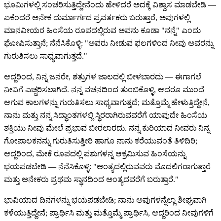
ಭೂಮಿಗಳಲ್ಲಿ ಸಂಚರಿಸುತ್ತಿದ್ದೇನೆಂದು ಹೇಳಿದರೆ ಅದಕ್ಕೆ ವಿಶ್ವಾಸ ಮಾಡಬೇಡಿ —
ಏಕೆಂದರೆ ಅನೇಕ ದುರ್ಮಾರ್ಗದ ಪ್ರವರ್ತಕರು ಬರುತ್ತಾರೆ, ಅವುಗಳಲ್ಲಿ
ಮಾನವೀಯರ ಹಿಂಸೆಯ ರೂಪದಲ್ಲಿರುವ ಅವನು ಕೂಡಾ "ನನ್ನೆ" ಎಂದು
ಘೋಷಿಸುತ್ತಾನೆ; ನೆನೆಸಿಕೊಳ್ಳಿ: "ಅವರು ನೀಡುವ ಫಲಗಳಿಂದ ನೀವು ಅವರನ್ನು
ಗುರುತಿಸಲು ಸಾಧ್ಯವಾಗುತ್ತದೆ."
ಆದ್ದರಿಂದ, ನಿನ್ನ ಜನರೇ, ಶತ್ರುಗಳ ಜಾಲದಲ್ಲಿ ಬೀಳಬಾರದು — ಈಗಾಗಲೆ
ನೀವಿಗೆ ಎಚ್ಚರಿಸಲಾಗಿದೆ. ನನ್ನ ವಚನದಿಂದ ತುಂಬಿಕೊಳ್ಳಿ, ಆದರೂ ಮುಂದೆ
ಆಗುವ ಕಾಲಗಳನ್ನು ಗುರುತಿಸಲು ಸಾಧ್ಯವಾಗುತ್ತದೆ; ಮತ್ತೊಮ್ಮೆ ಹೇಳುತ್ತಿದ್ದೇನೆ,
ನಾನು ಮತ್ತು ನನ್ನ ಸಿದ್ಧಾಂತಗಳಲ್ಲಿ ಸ್ಥಿರರಾಗಿರುವವರೆಗೆ ಯಾವುದೇ ಹಿಂಸೆಯ
ಶಕ್ತಿಯು ನೀವು ಮೇಲೆ ಪ್ರಭಾವ ಬೀರಲಾರದು. ನನ್ನ ಕುರಿಯಾದ ನೀವರು ನಿನ್ನ
ಗೋಪಾಲಕನನ್ನು ಗುರುತಿಸುತ್ತೀರಿ ಹಾಗೂ ನಾನು ಕರೆಯುವಂತೆ ತಿಳಿದಿರಿ;
ಆದ್ದರಿಂದ, ಮೇಕೆ ರೂಪದಲ್ಲಿ ಪಶುಗಳನ್ನ ಆಕ್ರಮಿಸುವ ಹಿಂಸೆಯನ್ನು
ಭಯಪಡಬೇಡಿ — ನೆನೆಸಿಕೊಳ್ಳಿ: "ಅಂತ್ಯದಲ್ಲಿರುವವರು ಮೊದಲಿಗರಾಗುತ್ತಾರೆ
ಮತ್ತು ಅನೇಕರು ಪ್ರಥಮ ಸ್ಥಾನದಿಂದ ಅಂತ್ಯದವರೆಗೆ ಬರುತ್ತಾರೆ."
ಭಾವಿಯಾದ ದಿನಗಳನ್ನು ಭಯಪಡಬೇಡಿ; ನಾನು ಅವುಗಳನ್ನೆಲ್ಲಾ ಶೀಘ್ರವಾಗಿ
ಕಳೆಯುತ್ತಿದ್ದೇನೆ; ಪ್ರಾರ್ಥಿಸಿ ಮತ್ತು ಮತ್ತೊಮ್ಮೆ ಪ್ರಾರ್ಥಿಸಿ, ಆದ್ದರಿಂದ ನೀವುಗಳಿಗೆ