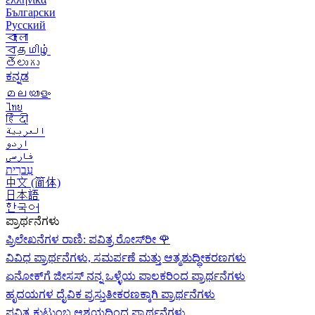
Български
Русский
বাংলা
বதமிழ்
తెలుగు
ಕನ್ನಡ
മലയാളം
ไทย
हिंदी
العربية
اردو
فارسی
עִברִית
中文 (简体)
日本語
한국어
ಪ್ರಾರ್ಥನೆಗಳು
ಪ್ರಿಲೇಖನೆಗಳ ರಾಣಿ: ಪವಿತ್ರ ರೋಸ್‌ರೀ
🌹
ವಿವಿಧ ಪ್ರಾರ್ಥನೆಗಳು, ಸಮರ್ಪಣೆ ಮತ್ತು ಆತ್ಮಶುದ್ಧೀಕರಣಗಳು
ಏನೋಕ್‍ಗೆ ಜೀಸಸ್ ನನ್ನ ಒಳ್ಳೆಯ ಪಾಲಕರಿಂದ ಪ್ರಾರ್ಥನೆಗಳು
ಹೃದಯಗಳ ದೈವಿಕ ಪ್ರಸ್ತುತೀಕರಣಕ್ಕಾಗಿ ಪ್ರಾರ್ಥನೆಗಳು
ಪವಿತ್ರ ಕುಟುಂಬ ಆಶ್ರಯದಿಂದ ಪ್ರಾರ್ಥನೆಗಳು