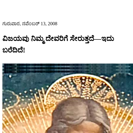
ಗುರುವಾರ, ನವೆಂಬರ್ 13, 2008
ವಿಜಯವು ನಿಮ್ಮ ದೇವರಿಗೆ ಸೇರುತ್ತದೆ—ಇದು
ಬರೆದಿದೆ!