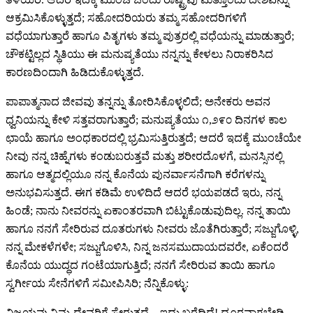
ಆಕ್ರಮಿಸಿಕೊಳ್ಳುತ್ತದೆ; ಸಹೋದರಿಯರು ತಮ್ಮ ಸಹೋದರಿಗಳಿಗೆ
ವಧೆಯಾಗುತ್ತಾರೆ ಹಾಗೂ ಪಿತೃಗಳು ತಮ್ಮ ಪುತ್ರರಲ್ಲಿ ವಧೆಯನ್ನು ಮಾಡುತ್ತಾರೆ;
ಚೌಕಟ್ಟಿಲ್ಲದ ಸ್ಥಿತಿಯು ಈ ಮನುಷ್ಯತೆಯು ನನ್ನನ್ನು ಕೇಳಲು ನಿರಾಕರಿಸಿದ
ಕಾರಣದಿಂದಾಗಿ ಹಿಡಿದುಕೊಳ್ಳುತ್ತದೆ.
ಪಾಪಾತ್ಮನಾದ ಜೀವವು ತನ್ನನ್ನು ತೋರಿಸಿಕೊಳ್ಳಲಿದೆ; ಅನೇಕರು ಅವನ
ಧ್ವನಿಯನ್ನು ಕೇಳಿ ಸತ್ತವರಾಗುತ್ತಾರೆ; ಮನುಷ್ಯತೆಯು ೧,೨೯೦ ದಿನಗಳ ಕಾಲ
ಛಾಯೆ ಹಾಗೂ ಅಂಧಕಾರದಲ್ಲಿ ಭ್ರಮಿಸುತ್ತಿರುತ್ತದೆ; ಆದರೆ ಇದಕ್ಕೆ ಮುಂಚೆಯೇ
ನೀವು ನನ್ನ ಚಿಹ್ನೆಗಳು ಕಂಡುಬರುತ್ತವೆ ಮತ್ತು ಶರೀರದೊಳಗೆ, ಮನಸ್ಸಿನಲ್ಲಿ
ಹಾಗೂ ಆತ್ಮದಲ್ಲಿಯೂ ನನ್ನ ಕೊನೆಯ ಪುನರ್ವಾಸನೆಗಾಗಿ ಕರೆಗಳನ್ನು
ಅನುಭವಿಸುತ್ತದೆ. ಈಗ ಕಡಿಮೆ ಉಳಿದಿದೆ ಆದರೆ ಭಯಪಡದೆ ಇರು, ನನ್ನ
ಹಿಂಡೆ; ನಾನು ನೀವರನ್ನು ಏಕಾಂತರವಾಗಿ ಬಿಟ್ಟುಕೊಡುವುದಿಲ್ಲ. ನನ್ನ ತಾಯಿ
ಹಾಗೂ ನನಗೆ ಸೇರಿರುವ ದೂತರುಗಳು ನೀವರು ಜೊತೆಗಿರುತ್ತಾರೆ; ಸಜ್ಜುಗೊಳ್ಳಿ,
ನನ್ನ ಮೇಕಳೆಗಳೇ; ಸಜ್ಜುಗೊಳಿಸಿ, ನಿನ್ನ ಜನಸಮುದಾಯದವರೇ, ಏಕೆಂದರೆ
ಕೊನೆಯ ಯುದ್ಧದ ಗಂಟೆಯಾಗುತ್ತಿದೆ; ನನಗೆ ಸೇರಿರುವ ತಾಯಿ ಹಾಗೂ
ಸ್ವರ್ಗೀಯ ಸೇನೆಗಳಿಗೆ ಸಮೀಪಿಸಿರಿ; ನೆನ್ನಿಕೊಳ್ಳು:
ವಿಜಯವು ನಿಮ್ಮ ದೇವರಿಗೆ ಸೇರುತ್ತದೆ—ಇದು ಬರೆದಿದೆ! ದೂರವಾಗಬೇಡಿ