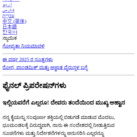
اردو
فارسی
עִברִית
中文 (简体)
日本語
한국어
ನ್ಯಾಯಿಕ
ಗೋಪ್ಯತಾ ನಿಯಮಾವಳಿ
ಈ ವರ್ಷ 2025 ರ ಸೂತ್ರಗಳು
ರೋಗ, ಪಾಂಡಮಿಕ್ ಮತ್ತು ಅಜ್ಞಾತ ವೈರುಸ್ಗಳ ಬಗ್ಗೆ
ಫೈನಲ್ ಪ್ರಿಪರೇಷನ್‌ಗಳು
ಇಲ್ಲಿಯವರೆಗೆ ಎಲ್ಲರೂ! ದೇವರು ತಂದೆಯಿಂದ ಮುಖ್ಯ ಆಹ್ವಾನ
ನನ್ನ ಕೈಯನ್ನು ಸಂಪೂರ್ಣ ಶಕ್ತಿಯಲ್ಲಿ ಬಿಡುಗಡೆ ಮಾಡುವ ಮೊದಲು,
ಭೂಮಂಡಲಕ್ಕೆ ವಿರುದ್ಧವಾಗಿ, ನಾನು ಈ ಸಂದೇಶದಲ್ಲಿ ನೀಡುತ್ತಿರುವ
ಸೂಚನೆಗಳು ಮತ್ತು ನಿರ್ದೇಶನೆಗಳನ್ನು ಅನುಸರಿಸಿ ಎಲ್ಲರನ್ನೂ