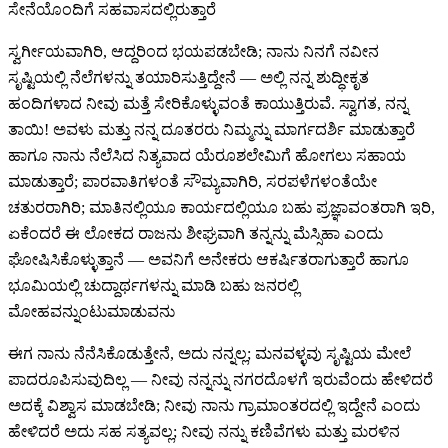
ಸೇನೆಯೊಂದಿಗೆ ಸಹವಾಸದಲ್ಲಿರುತ್ತಾರೆ
ಸ್ವರ್ಗೀಯವಾಗಿರಿ, ಆದ್ದರಿಂದ ಭಯಪಡಬೇಡಿ; ನಾನು ನಿನಗೆ ನವೀನ
ಸೃಷ್ಟಿಯಲ್ಲಿ ನೆಲೆಗಳನ್ನು ತಯಾರಿಸುತ್ತಿದ್ದೇನೆ — ಅಲ್ಲಿ ನನ್ನ ಶುದ್ಧೀಕೃತ
ಹಂದಿಗಳಾದ ನೀವು ಮತ್ತೆ ಸೇರಿಕೊಳ್ಳುವಂತೆ ಕಾಯುತ್ತಿರುವೆ. ಸ್ವಾಗತ, ನನ್ನ
ತಾಯಿ! ಅವಳು ಮತ್ತು ನನ್ನ ದೂತರರು ನಿಮ್ಮನ್ನು ಮಾರ್ಗದರ್ಶಿ ಮಾಡುತ್ತಾರೆ
ಹಾಗೂ ನಾನು ನೆಲೆಸಿದ ನಿತ್ಯವಾದ ಯೆರೂಶಲೇಮಿಗೆ ಹೋಗಲು ಸಹಾಯ
ಮಾಡುತ್ತಾರೆ; ಪಾರವಾತಿಗಳಂತೆ ಸೌಮ್ಯವಾಗಿರಿ, ಸರಪಳೆಗಳಂತೆಯೇ
ಚತುರರಾಗಿರಿ; ಮಾತಿನಲ್ಲಿಯೂ ಕಾರ್ಯದಲ್ಲಿಯೂ ಬಹು ಪ್ರಜ್ಞಾವಂತರಾಗಿ ಇರಿ,
ಏಕೆಂದರೆ ಈ ಲೋಕದ ರಾಜನು ಶೀಘ್ರವಾಗಿ ತನ್ನನ್ನು ಮೆಸ್ಸಿಹಾ ಎಂದು
ಘೋಷಿಸಿಕೊಳ್ಳುತ್ತಾನೆ — ಅವನಿಗೆ ಅನೇಕರು ಆಕರ್ಷಿತರಾಗುತ್ತಾರೆ ಹಾಗೂ
ಭೂಮಿಯಲ್ಲಿ ಚುದ್ದಾರ್ಥಗಳನ್ನು ಮಾಡಿ ಬಹು ಜನರಲ್ಲಿ
ಮೋಹವನ್ನುಂಟುಮಾಡುವನು
ಈಗ ನಾನು ನೆನೆಸಿಕೊಡುತ್ತೇನೆ, ಅದು ನನ್ನಲ್ಲ; ಮನವಳ್ಳವು ಸೃಷ್ಟಿಯ ಮೇಲೆ
ಪಾದರೂಪಿಸುವುದಿಲ್ಲ — ನೀವು ನನ್ನನ್ನು ನಗರದೊಳಗೆ ಇರುವೆಂದು ಹೇಳಿದರೆ
ಅದಕ್ಕೆ ವಿಶ್ವಾಸ ಮಾಡಬೇಡಿ; ನೀವು ನಾನು ಗ್ರಾಮಾಂತರದಲ್ಲಿ ಇದ್ದೇನೆ ಎಂದು
ಹೇಳಿದರೆ ಅದು ಸಹ ಸತ್ಯವಲ್ಲ; ನೀವು ನನ್ನು ಕಣಿವೆಗಳು ಮತ್ತು ಮರಳಿನ