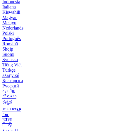
Indonesia
Italiana
Kiswahili
Magyar
Melayu
Nederlands
Polski
Português
Română
Shqip
Suomi
Svenska
Tiếng Việt
Türkçe
ελληνικά
Български
Русский
தமிழ்
తెలుగు
ಕನ್ನಡ
മലയാളം
ไทย
বাংলা
हिंदी
العربية