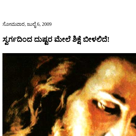
ಸೋಮವಾರ, ಜುಲೈ 6, 2009
ಸ್ವರ್ಗದಿಂದ ದುಷ್ಟರ ಮೇಲೆ ಶಿಕ್ಷೆ ಬೀಳಲಿದೆ!