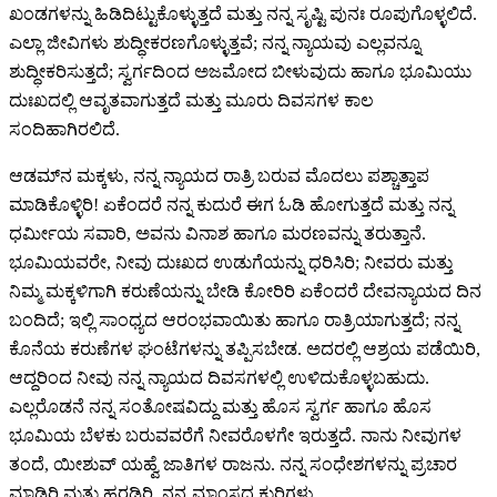
ಖಂಡಗಳನ್ನು ಹಿಡಿದಿಟ್ಟುಕೊಳ್ಳುತ್ತದೆ ಮತ್ತು ನನ್ನ ಸೃಷ್ಟಿ ಪುನಃ ರೂಪುಗೊಳ್ಳಲಿದೆ.
ಎಲ್ಲಾ ಜೀವಿಗಳು ಶುದ್ಧೀಕರಣಗೊಳ್ಳುತ್ತವೆ; ನನ್ನ ನ್ಯಾಯವು ಎಲ್ಲವನ್ನೂ
ಶುದ್ಧೀಕರಿಸುತ್ತದೆ; ಸ್ವರ್ಗದಿಂದ ಅಜಮೋದ ಬೀಳುವುದು ಹಾಗೂ ಭೂಮಿಯು
ದುಃಖದಲ್ಲಿ ಆವೃತವಾಗುತ್ತದೆ ಮತ್ತು ಮೂರು ದಿವಸಗಳ ಕಾಲ
ಸಂದಿಹಾಗಿರಲಿದೆ.
ಆಡಮ್‌ನ ಮಕ್ಕಳು, ನನ್ನ ನ್ಯಾಯದ ರಾತ್ರಿ ಬರುವ ಮೊದಲು ಪಶ್ಚಾತ್ತಾಪ
ಮಾಡಿಕೊಳ್ಳಿರಿ! ಏಕೆಂದರೆ ನನ್ನ ಕುದುರೆ ಈಗ ಓಡಿ ಹೋಗುತ್ತದೆ ಮತ್ತು ನನ್ನ
ಧರ್ಮೀಯ ಸವಾರಿ, ಅವನು ವಿನಾಶ ಹಾಗೂ ಮರಣವನ್ನು ತರುತ್ತಾನೆ.
ಭೂಮಿಯವರೇ, ನೀವು ದುಃಖದ ಉಡುಗೆಯನ್ನು ಧರಿಸಿರಿ; ನೀವರು ಮತ್ತು
ನಿಮ್ಮ ಮಕ್ಕಳಿಗಾಗಿ ಕರುಣೆಯನ್ನು ಬೇಡಿ ಕೋರಿರಿ ಏಕೆಂದರೆ ದೇವನ್ಯಾಯದ ದಿನ
ಬಂದಿದೆ; ಇಲ್ಲಿ ಸಾಂಧ್ಯದ ಆರಂಭವಾಯಿತು ಹಾಗೂ ರಾತ್ರಿಯಾಗುತ್ತದೆ; ನನ್ನ
ಕೊನೆಯ ಕರುಣೆಗಳ ಘಂಟೆಗಳನ್ನು ತಪ್ಪಿಸಬೇಡ. ಅದರಲ್ಲಿ ಆಶ್ರಯ ಪಡೆಯಿರಿ,
ಆದ್ದರಿಂದ ನೀವು ನನ್ನ ನ್ಯಾಯದ ದಿವಸಗಳಲ್ಲಿ ಉಳಿದುಕೊಳ್ಳಬಹುದು.
ಎಲ್ಲರೊಡನೆ ನನ್ನ ಸಂತೋಷವಿದ್ದು ಮತ್ತು ಹೊಸ ಸ್ವರ್ಗ ಹಾಗೂ ಹೊಸ
ಭೂಮಿಯ ಬೆಳಕು ಬರುವವರೆಗೆ ನೀವರೊಳಗೇ ಇರುತ್ತದೆ. ನಾನು ನೀವುಗಳ
ತಂದೆ, ಯೀಶುವ್ ಯಹ್ವೆ ಜಾತಿಗಳ ರಾಜನು. ನನ್ನ ಸಂಧೇಶಗಳನ್ನು ಪ್ರಚಾರ
ಮಾಡಿರಿ ಮತ್ತು ಹರಡಿರಿ, ನನ್ನ ಮಾಂಸದ ಕುರಿಗಳು.