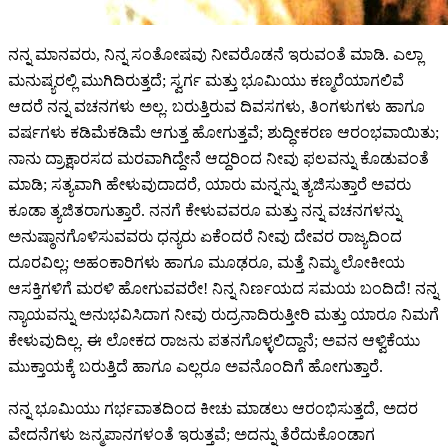
ನನ್ನ ಮಾನವರು, ನಿನ್ನ ಸಂತೋಷವು ನೀವರೊಡನೆ ಇರುವಂತೆ ಮಾಡಿ. ಎಲ್ಲಾ
ಮನುಷ್ಯರಲ್ಲಿ ಮುಗಿದಿರುತ್ತದೆ; ಸ್ವರ್ಗ ಮತ್ತು ಭೂಮಿಯು ಕಣ್ಮರೆಯಾಗಲಿವೆ
ಆದರೆ ನನ್ನ ವಚನಗಳು ಅಲ್ಲ. ಬರುತ್ತಿರುವ ದಿವಸಗಳು, ತಿಂಗಳುಗಳು ಹಾಗೂ
ವರ್ಷಗಳು ಕಡಿಮೆಕಡಿಮೆ ಆಗುತ್ತ ಹೋಗುತ್ತವೆ; ಶುದ್ಧೀಕರಣ ಆರಂಭವಾಯಿತು;
ನಾನು ದ್ರಾಕ್ಷಾರಸದ ಮರವಾಗಿದ್ದೇನೆ ಆದ್ದರಿಂದ ನೀವು ಫಲವನ್ನು ಕೊಡುವಂತೆ
ಮಾಡಿ; ಸತ್ಯವಾಗಿ ಹೇಳುವುದಾದರೆ, ಯಾರು ಮನ್ನನ್ನು ತ್ಯಜಿಸುತ್ತಾರೆ ಅವರು
ಕೂಡಾ ತ್ಯಜಿತರಾಗುತ್ತಾರೆ. ನನಗೆ ಕೇಳುವವರೂ ಮತ್ತು ನನ್ನ ವಚನಗಳನ್ನು
ಅನುಷ್ಠಾನಗೊಳಿಸುವವರು ಧನ್ಯರು ಏಕೆಂದರೆ ನೀವು ದೇವರ ರಾಜ್ಯದಿಂದ
ದೂರವಿಲ್ಲ; ಅಹಂಕಾರಿಗಳು ಹಾಗೂ ಮೂಢರೂ, ಮತ್ತೆ ನಿಮ್ಮ ಲೋಕೀಯ
ಆಸಕ್ತಿಗಳಿಗೆ ಮರಳಿ ಹೋಗುವವರೇ! ನಿನ್ನ ನಿರ್ಣಯದ ಸಮಯ ಬಂದಿದೆ! ನನ್ನ
ನ್ಯಾಯವನ್ನು ಅನುಭವಿಸಿದಾಗ ನೀವು ರುದ್ರನಾದಿರುತ್ತೀರಿ ಮತ್ತು ಯಾರೂ ನಿಮಗೆ
ಕೇಳುವುದಿಲ್ಲ. ಈ ಲೋಕದ ರಾಜನು ಪತನಗೊಳ್ಳಲಿದ್ದಾನೆ; ಅವನ ಆಳ್ವಿಕೆಯು
ಮುಕ್ತಾಯಕ್ಕೆ ಬರುತ್ತಿದೆ ಹಾಗೂ ಎಲ್ಲರೂ ಅವನೊಂದಿಗೆ ಹೋಗುತ್ತಾರೆ.
ನನ್ನ ಭೂಮಿಯು ಗರ್ಭವಾತದಿಂದ ಕೀಚು ಮಾಡಲು ಆರಂಭಿಸುತ್ತದೆ, ಅದರ
ವೇದನೆಗಳು ಜನ್ಮಪಾನಗಳಂತೆ ಇರುತ್ತವೆ; ಅದನ್ನು ತೆರೆದುಕೊಂಡಾಗ