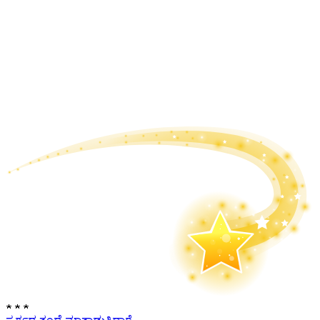
★
★
★