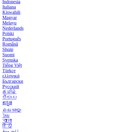
Indonesia
Italiana
Kiswahili
Magyar
Melayu
Nederlands
Polski
Português
Română
Shqip
Suomi
Svenska
Tiếng Việt
Türkçe
ελληνικά
Български
Русский
தமிழ்
తెలుగు
ಕನ್ನಡ
മലയാളം
ไทย
বাংলা
हिंदी
العربية