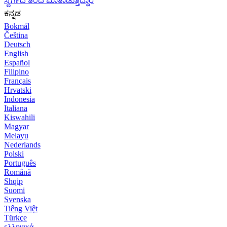
ಸ್ವರ್ಗದ ತಂದೆ ಮಾತಾಡುತ್ತಿದ್ದಾರೆ
ಕನ್ನಡ
Bokmål
Čeština
Deutsch
English
Español
Filipino
Français
Hrvatski
Indonesia
Italiana
Kiswahili
Magyar
Melayu
Nederlands
Polski
Português
Română
Shqip
Suomi
Svenska
Tiếng Việt
Türkçe
ελληνικά