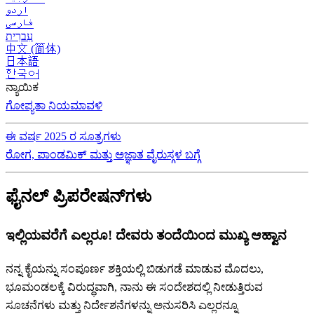
اردو
فارسی
עִברִית
中文 (简体)
日本語
한국어
ನ್ಯಾಯಿಕ
ಗೋಪ್ಯತಾ ನಿಯಮಾವಳಿ
ಈ ವರ್ಷ 2025 ರ ಸೂತ್ರಗಳು
ರೋಗ, ಪಾಂಡಮಿಕ್ ಮತ್ತು ಅಜ್ಞಾತ ವೈರುಸ್ಗಳ ಬಗ್ಗೆ
ಫೈನಲ್ ಪ್ರಿಪರೇಷನ್‌ಗಳು
ಇಲ್ಲಿಯವರೆಗೆ ಎಲ್ಲರೂ! ದೇವರು ತಂದೆಯಿಂದ ಮುಖ್ಯ ಆಹ್ವಾನ
ನನ್ನ ಕೈಯನ್ನು ಸಂಪೂರ್ಣ ಶಕ್ತಿಯಲ್ಲಿ ಬಿಡುಗಡೆ ಮಾಡುವ ಮೊದಲು,
ಭೂಮಂಡಲಕ್ಕೆ ವಿರುದ್ಧವಾಗಿ, ನಾನು ಈ ಸಂದೇಶದಲ್ಲಿ ನೀಡುತ್ತಿರುವ
ಸೂಚನೆಗಳು ಮತ್ತು ನಿರ್ದೇಶನೆಗಳನ್ನು ಅನುಸರಿಸಿ ಎಲ್ಲರನ್ನೂ