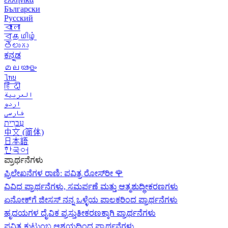
Български
Русский
বাংলা
বதமிழ்
తెలుగు
ಕನ್ನಡ
മലയാളം
ไทย
हिंदी
العربية
اردو
فارسی
עִברִית
中文 (简体)
日本語
한국어
ಪ್ರಾರ್ಥನೆಗಳು
ಪ್ರಿಲೇಖನೆಗಳ ರಾಣಿ: ಪವಿತ್ರ ರೋಸ್‌ರೀ
🌹
ವಿವಿಧ ಪ್ರಾರ್ಥನೆಗಳು, ಸಮರ್ಪಣೆ ಮತ್ತು ಆತ್ಮಶುದ್ಧೀಕರಣಗಳು
ಏನೋಕ್‍ಗೆ ಜೀಸಸ್ ನನ್ನ ಒಳ್ಳೆಯ ಪಾಲಕರಿಂದ ಪ್ರಾರ್ಥನೆಗಳು
ಹೃದಯಗಳ ದೈವಿಕ ಪ್ರಸ್ತುತೀಕರಣಕ್ಕಾಗಿ ಪ್ರಾರ್ಥನೆಗಳು
ಪವಿತ್ರ ಕುಟುಂಬ ಆಶ್ರಯದಿಂದ ಪ್ರಾರ್ಥನೆಗಳು