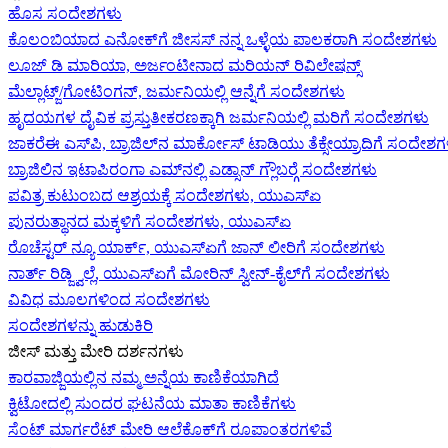
ಹೊಸ ಸಂದೇಶಗಳು
ಕೊಲಂಬಿಯಾದ ಎನೋಕ್‍ಗೆ ಜೀಸಸ್ ನನ್ನ ಒಳ್ಳೆಯ ಪಾಲಕರಾಗಿ ಸಂದೇಶಗಳು
ಲೂಜ್ ಡಿ ಮಾರಿಯಾ, ಅರ್ಜಂಟೀನಾದ ಮರಿಯನ್ ರಿವಿಲೇಷನ್ಸ್
ಮೆಲ್ಲಾಟ್ಜ್/ಗೋಟಿಂಗನ್, ಜರ್ಮನಿಯಲ್ಲಿ ಆನ್ನೆಗೆ ಸಂದೇಶಗಳು
ಹೃದಯಗಳ ದೈವಿಕ ಪ್ರಸ್ತುತೀಕರಣಕ್ಕಾಗಿ ಜರ್ಮನಿಯಲ್ಲಿ ಮರಿಗೆ ಸಂದೇಶಗಳು
ಜಾಕರೆಈ ಎಸ್‌ಪಿ, ಬ್ರಾಜಿಲ್‌ನ ಮಾರ್ಕೋಸ್ ಟಾಡಿಯು ತೆಕ್ಸೇಯ್ರಾದಿಗೆ ಸಂದೇಶ
ಬ್ರಾಜಿಲಿನ ಇಟಾಪಿರಂಗಾ ಎಮ್‌ನಲ್ಲಿ ಎಡ್ಸಾನ್ ಗ್ಲೌಬರ್‍ಗೆ ಸಂದೇಶಗಳು
ಪವಿತ್ರ ಕುಟುಂಬದ ಆಶ್ರಯಕ್ಕೆ ಸಂದೇಶಗಳು, ಯುಎಸ್‌ಏ
ಪುನರುತ್ಥಾನದ ಮಕ್ಕಳಿಗೆ ಸಂದೇಶಗಳು, ಯುಎಸ್‌ಏ
ರೊಚೆಸ್ಟರ್ ನ್ಯೂ ಯಾರ್ಕ್, ಯುಎಸ್‌ಏ‍ಗೆ ಜಾನ್ ಲೀರಿ‍ಗೆ ಸಂದೇಶಗಳು
ನಾರ್ತ್ ರಿಡ್ಜ್ವಿಲ್ಲೆ, ಯುಎಸ್‌ಏ‍ಗೆ ಮೋರಿನ್ ಸ್ವೀನ್-ಕೈಲ್‍ಗೆ ಸಂದೇಶಗಳು
ವಿವಿಧ ಮೂಲಗಳಿಂದ ಸಂದೇಶಗಳು
ಸಂದೇಶಗಳನ್ನು ಹುಡುಕಿರಿ
ಜೀಸ್‌ ಮತ್ತು ಮೇರಿ ದರ್ಶನಗಳು
ಕಾರವಾಜ್ಜಿಯಲ್ಲಿನ ನಮ್ಮ ಅನ್ನೆಯ ಕಾಣಿಕೆಯಾಗಿದೆ
ಕ್ವಿಟೋದಲ್ಲಿ ಸುಂದರ ಘಟನೆಯ ಮಾತಾ ಕಾಣಿಕೆಗಳು
ಸೆಂಟ್ ಮಾರ್ಗರೆಟ್ ಮೇರಿ ಆಲೆಕೊಕ್‌ಗೆ ರೂಪಾಂತರಗಳಿವೆ