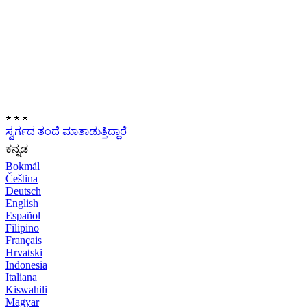
★
★
★
ಸ್ವರ್ಗದ ತಂದೆ ಮಾತಾಡುತ್ತಿದ್ದಾರೆ
ಕನ್ನಡ
Bokmål
Čeština
Deutsch
English
Español
Filipino
Français
Hrvatski
Indonesia
Italiana
Kiswahili
Magyar