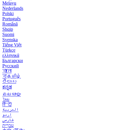
Melayu
Nederlands
Polski
Português
Română
Shqip
Suomi
Svenska
Tiếng Việt
Türkçe
ελληνικά
Български
Русский
বাংলা
বதமிழ்
తెలుగు
ಕನ್ನಡ
മലയാളം
ไทย
हिंदी
العربية
اردو
فارسی
עִברִית