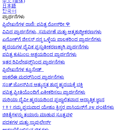
中文 (简体)
日本語
한국어
ಪ್ರಾರ್ಥನೆಗಳು
ಪ್ರಿಲೇಖನೆಗಳ ರಾಣಿ: ಪವಿತ್ರ ರೋಸ್‌ರೀ
🌹
ವಿವಿಧ ಪ್ರಾರ್ಥನೆಗಳು, ಸಮರ್ಪಣೆ ಮತ್ತು ಆತ್ಮಶುದ್ಧೀಕರಣಗಳು
ಏನೋಕ್‍ಗೆ ಜೀಸಸ್ ನನ್ನ ಒಳ್ಳೆಯ ಪಾಲಕರಿಂದ ಪ್ರಾರ್ಥನೆಗಳು
ಹೃದಯಗಳ ದೈವಿಕ ಪ್ರಸ್ತುತೀಕರಣಕ್ಕಾಗಿ ಪ್ರಾರ್ಥನೆಗಳು
ಪವಿತ್ರ ಕುಟುಂಬ ಆಶ್ರಯದಿಂದ ಪ್ರಾರ್ಥನೆಗಳು
ಇತರ ರಿವಿಲೇಷನ್ಸ್‌ನಿಂದ ಪ್ರಾರ್ಥನೆಗಳು
ಪ್ರಿಲೇಖನೆಗಳ ಕ್ರೂಸೇಡ್
ಜಾಕರೆಈ ಮದರ್‌ನಿಂದ ಪ್ರಾರ್ಥನೆಗಳು
ಸಂತ್ ಜೋಸ್‌ಫಿನ ಅತ್ಯುನ್ನತ ಶುದ್ಧ ಹೃದಯಕ್ಕೆ ಭಕ್ತಿ
ಪವಿತ್ರ ಪ್ರೀತಿಯೊಂದಿಗೆ ಏಕೀಕರಿಸಲು ಪ್ರಾರ್ಥನೆಗಳು
ಮರಿಯಾ ದೈವೀ ಹೃದಯದಿಂದ ಪ್ರಜ್ವಾಲಿತವಾದ ಆಧ್ಯಾತ್ಮಿಕ ಜ್ಞಾನ
†
†
†
ನಮ್ಮ ಪ್ರಭುವಾದ ಯೇಶೂ ಕ್ರಿಸ್ತರ ಪಾಸಿಯನ್‌ಗೆ ೨೪ ಘಂಟೆಗಳು
ಚಿಕಿತ್ಸೆಗಳನ್ನು ತಯಾರು ಮಾಡುವ ಸೂತ್ರವಳಿ
ಪದಕಗಳ ಮತ್ತು ಸ್ಕಾಪುಲೇರ್ಸ್
ಅಚಂಬೆಗೊಳಿಸುವ ಚಿತ್ರಗಳು