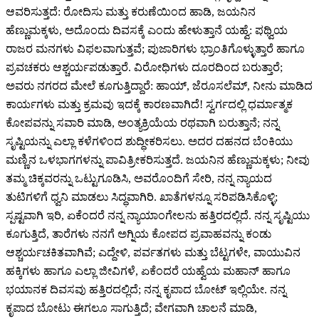
ಆವರಿಸುತ್ತದೆ: ರೋದಿಸು ಮತ್ತು ಕರುಣೆಯಿಂದ ಹಾಡಿ, ಜಯನಿನ
ಹೆಣ್ಣುಮಕ್ಕಳು, ಅದೊಂದು ದಿವಸಕ್ಕೆ ಎಂದು ಹೇಳುತ್ತಾನೆ ಯಹ್ವೆ: ಪৃಥ್ವಿಯ
ರಾಜರ ಮನಗಳು ವಿಫಲವಾಗುತ್ತವೆ; ಪುಜಾರಿಗಳು ಭ್ರಾಂತಿಗೊಳ್ಳುತ್ತಾರೆ ಹಾಗೂ
ಪ್ರವಚಕರು ಆಶ್ಚರ್ಯಪಡುತ್ತಾರೆ. ವಿರೋಧಿಗಳು ದೂರದಿಂದ ಬರುತ್ತಾರೆ;
ಅವರು ನಗರದ ಮೇಲೆ ಕೂಗುತ್ತಿದ್ದಾರೆ: ಹಾಯ್, ಜೆರೂಸಲೆಮ್, ನೀನು ಮಾಡಿದ
ಕಾರ್ಯಗಳು ಮತ್ತು ಕ್ರಮವು ಇದಕ್ಕೆ ಕಾರಣವಾಗಿದೆ! ಸ್ವರ್ಗದಲ್ಲಿ ಧರ್ಮಾತ್ಮಕ
ಕೋಪವನ್ನು ಸವಾರಿ ಮಾಡಿ, ಅಂತ್ಯಕ್ರಿಯೆಯ ರಥವಾಗಿ ಬರುತ್ತಾನೆ; ನನ್ನ
ಸೃಷ್ಟಿಯನ್ನು ಎಲ್ಲಾ ಕಳೆಗಳಿಂದ ಶುದ್ಧೀಕರಿಸಲು. ಅದರ ದಹನದ ಬೆಂಕಿಯು
ಮಣ್ಣಿನ ಒಳಭಾಗಗಳನ್ನು ಪಾವಿತ್ರೀಕರಿಸುತ್ತದೆ. ಜಯನಿನ ಹೆಣ್ಣುಮಕ್ಕಳು; ನೀವು
ತಮ್ಮ ಚಿಕ್ಕವರನ್ನು ಒಟ್ಟುಗೂಡಿಸಿ, ಅವರೊಂದಿಗೆ ಸೇರಿ, ನನ್ನ ನ್ಯಾಯದ
ತುಟಿಗಳಿಗೆ ಧ್ವನಿ ಮಾಡಲು ಸಿದ್ಧವಾಗಿರಿ. ಖಾತೆಗಳನ್ನೂ ಸರಿಪಡಿಸಿಕೊಳ್ಳಿ;
ಸ್ಪಷ್ಟವಾಗಿ ಇರಿ, ಏಕೆಂದರೆ ನನ್ನ ನ್ಯಾಯಾಂಗೇಲನು ಹತ್ತಿರದಲ್ಲಿದೆ. ನನ್ನ ಸೃಷ್ಟಿಯು
ಕೂಗುತ್ತಿದೆ, ತಾರೆಗಳು ನನಗೆ ಅಗ್ನಿಯ ಕೋಪದ ಪ್ರವಾಹವನ್ನು ಕಂಡು
ಆಶ್ಚರ್ಯಚಕಿತವಾಗಿವೆ; ಎದ್ದೇಳಿ, ಪರ್ವತಗಳು ಮತ್ತು ಬೆಟ್ಟಗಳೇ, ವಾಯುವಿನ
ಹಕ್ಕಿಗಳು ಹಾಗೂ ಎಲ್ಲಾ ಜೀವಿಗಳೆ, ಏಕೆಂದರೆ ಯಹ್ವೆಯ ಮಹಾನ್ ಹಾಗೂ
ಭಯಾನಕ ದಿವಸವು ಹತ್ತಿರದಲ್ಲಿದೆ; ನನ್ನ ಕೃಪಾದ ಬೋಟ್ ಇಲ್ಲಿಯೇ. ನನ್ನ
ಕೃಪಾದ ಬೋಟು ಈಗಲೂ ಸಾಗುತ್ತಿದೆ; ವೇಗವಾಗಿ ಚಾಲನೆ ಮಾಡಿ,