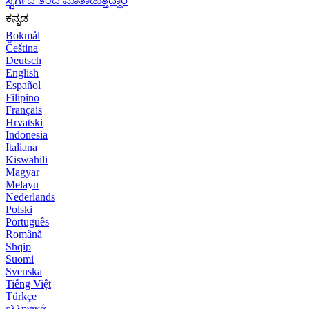
ಸ್ವರ್ಗದ ತಂದೆ ಮಾತಾಡುತ್ತಿದ್ದಾರೆ
ಕನ್ನಡ
Bokmål
Čeština
Deutsch
English
Español
Filipino
Français
Hrvatski
Indonesia
Italiana
Kiswahili
Magyar
Melayu
Nederlands
Polski
Português
Română
Shqip
Suomi
Svenska
Tiếng Việt
Türkçe
ελληνικά