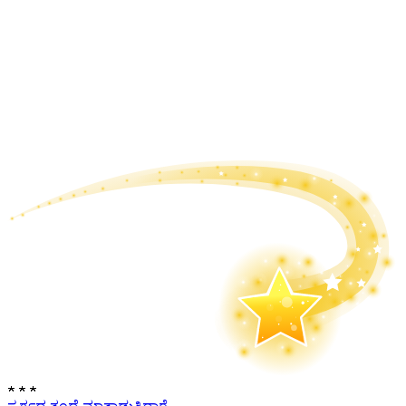
★
★
★