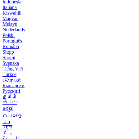
Indonesia
Italiana
Kiswahili
Magyar
Melayu
Nederlands
Polski
Português
Română
Shqip
Suomi
Svenska
Tiếng Việt
Türkçe
ελληνικά
Български
Русский
தமிழ்
తెలుగు
ಕನ್ನಡ
മലയാളം
ไทย
বাংলা
हिंदी
العربية