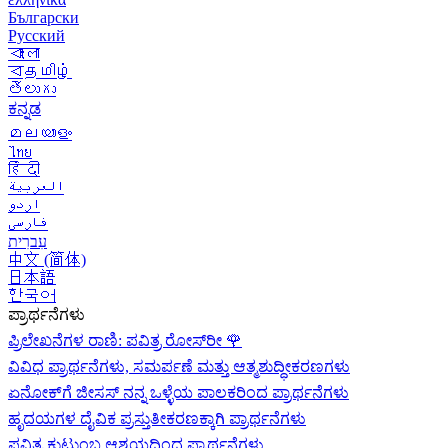
Български
Русский
বাংলা
বதமிழ்
తెలుగు
ಕನ್ನಡ
മലയാളം
ไทย
हिंदी
العربية
اردو
فارسی
עִברִית
中文 (简体)
日本語
한국어
ಪ್ರಾರ್ಥನೆಗಳು
ಪ್ರಿಲೇಖನೆಗಳ ರಾಣಿ: ಪವಿತ್ರ ರೋಸ್‌ರೀ
🌹
ವಿವಿಧ ಪ್ರಾರ್ಥನೆಗಳು, ಸಮರ್ಪಣೆ ಮತ್ತು ಆತ್ಮಶುದ್ಧೀಕರಣಗಳು
ಏನೋಕ್‍ಗೆ ಜೀಸಸ್ ನನ್ನ ಒಳ್ಳೆಯ ಪಾಲಕರಿಂದ ಪ್ರಾರ್ಥನೆಗಳು
ಹೃದಯಗಳ ದೈವಿಕ ಪ್ರಸ್ತುತೀಕರಣಕ್ಕಾಗಿ ಪ್ರಾರ್ಥನೆಗಳು
ಪವಿತ್ರ ಕುಟುಂಬ ಆಶ್ರಯದಿಂದ ಪ್ರಾರ್ಥನೆಗಳು