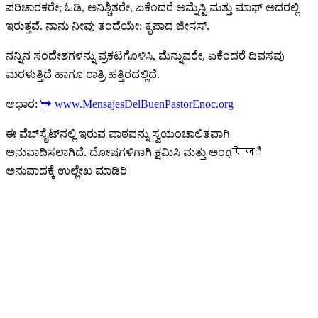
ಪರಿಚಾರಕರೇ; ಓಡಿ, ಅನಿಶ್ಚಿತರೇ, ಏಕೆಂದರೆ ಅಮ್ನೆಸ್ಟಿ ಮತ್ತು ಮಾಫ್ ಅದರಲ್ಲಿ
ಇರುತ್ತವೆ. ನಾನು ನೀವು ತಂದೆಯೇ: ಕೃಪಾದ ಜೀಸಸ್.
ನನ್ನಿನ ಸಂದೇಶಗಳನ್ನು ಪ್ರಕಟಗೊಳಿಸಿ, ಮೆನ್ನುವರೇ, ಏಕೆಂದರೆ ದಿವಸವು
ಮರಳುತ್ತಿದೆ ಹಾಗೂ ರಾತ್ರಿ ಹತ್ತಿರದಲ್ಲಿದೆ.
ಆಧಾರ:
➥ www.MensajesDelBuenPastorEnoc.org
ಈ ವೆಬ್‌ಸೈಟ್‌ನಲ್ಲಿ ಇರುವ ಪಾಠವನ್ನು ಸ್ವಯಂಚಾಲಿತವಾಗಿ
ಅನುವಾದಿಸಲಾಗಿದೆ. ದೋಷಗಳಿಗಾಗಿ ಕ್ಷಮಿಸಿ ಮತ್ತು ಅಂಗ्रेजಿ
ಅನುವಾದಕ್ಕೆ ಉಲ್ಲೇಖ ಮಾಡಿರಿ