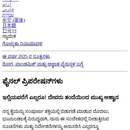
اردو
فارسی
עִברִית
中文 (简体)
日本語
한국어
ನ್ಯಾಯಿಕ
ಗೋಪ್ಯತಾ ನಿಯಮಾವಳಿ
ಈ ವರ್ಷ 2025 ರ ಸೂತ್ರಗಳು
ರೋಗ, ಪಾಂಡಮಿಕ್ ಮತ್ತು ಅಜ್ಞಾತ ವೈರುಸ್ಗಳ ಬಗ್ಗೆ
ಫೈನಲ್ ಪ್ರಿಪರೇಷನ್‌ಗಳು
ಇಲ್ಲಿಯವರೆಗೆ ಎಲ್ಲರೂ! ದೇವರು ತಂದೆಯಿಂದ ಮುಖ್ಯ ಆಹ್ವಾನ
ನನ್ನ ಕೈಯನ್ನು ಸಂಪೂರ್ಣ ಶಕ್ತಿಯಲ್ಲಿ ಬಿಡುಗಡೆ ಮಾಡುವ ಮೊದಲು,
ಭೂಮಂಡಲಕ್ಕೆ ವಿರುದ್ಧವಾಗಿ, ನಾನು ಈ ಸಂದೇಶದಲ್ಲಿ ನೀಡುತ್ತಿರುವ
ಸೂಚನೆಗಳು ಮತ್ತು ನಿರ್ದೇಶನೆಗಳನ್ನು ಅನುಸರಿಸಿ ಎಲ್ಲರನ್ನೂ