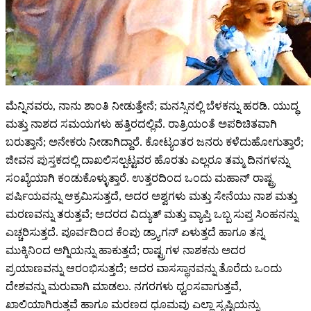
ಮೆನ್ನಿನವರು, ನಾನು ಶಾಂತಿ ನೀಡುತ್ತೇನೆ; ಮನಸ್ಸಿನಲ್ಲಿ ಬೆಳಕನ್ನು ಹರಡಿ. ಯುದ್ಧ
ಮತ್ತು ನಾಶದ ಸಮಯಗಳು ಹತ್ತಿರದಲ್ಲಿವೆ. ರಾತ್ರಿಯಂತೆ ಅಪರಿಚಿತವಾಗಿ
ಬರುತ್ತಾನೆ; ಅನೇಕರು ನೀಡಾಗಿದ್ದಾರೆ. ಕೋಟ್ಯಂತರ ಜನರು ಕಳೆದುಹೋಗುತ್ತಾರೆ;
ಜೀವನ ಪುಸ್ತಕದಲ್ಲಿ ದಾಖಲಿಸಲ್ಪಟ್ಟವರ ಹೊರತು ಎಲ್ಲರೂ ತಮ್ಮ ದಿನಗಳನ್ನು
ಸಂಖ್ಯೆಯಾಗಿ ಕಂಡುಕೊಳ್ಳುತ್ತಾರೆ. ಉತ್ತರದಿಂದ ಒಂದು ಮಹಾನ್ ರಾಷ್ಟ್ರ
ಪರ್ಷಿಯವನ್ನು ಆಕ್ರಮಿಸುತ್ತದೆ, ಅದರ ಅಶ್ವಗಳು ಮತ್ತು ಸೇನೆಯು ನಾಶ ಮತ್ತು
ಮರಣವನ್ನು ತರುತ್ತವೆ; ಅದರದ ವಿದ್ಯುತ್ ಮತ್ತು ವ್ಯಾಪ್ತಿ ಒಬ್ಬ ಸುಪ್ತ ಸಿಂಹನನ್ನು
ಎಚ್ಚರಿಸುತ್ತದೆ. ಪೂರ್ವದಿಂದ ಕೆಂಪು ಡ್ರ್ಯಾಗನ್ ಏಳುತ್ತದೆ ಹಾಗೂ ತನ್ನ
ಮುಕ್ಕಿನಿಂದ ಅಗ್ನಿಯನ್ನು ಹಾಕುತ್ತದೆ; ರಾಷ್ಟ್ರಗಳ ನಾಶಕನು ಅದರ
ಪ್ರಯಾಣವನ್ನು ಆರಂಭಿಸುತ್ತದೆ; ಅದರ ವಾಸಸ್ಥಾನವನ್ನು ತೊರೆದು ಒಂದು
ದೇಶವನ್ನು ಮರುವಾಗಿ ಮಾಡಲು. ನಗರಗಳು ಧ್ವಂಸವಾಗುತ್ತವೆ,
ಖಾಲಿಯಾಗಿರುತ್ತವೆ ಹಾಗೂ ಮರಣದ ಧೂಮವು ಎಲ್ಲಾ ಸೃಷ್ಟಿಯನ್ನು