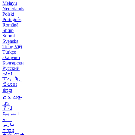
Melayu
Nederlands
Polski
Português
Română
Shqip
Suomi
Svenska
Tiếng Việt
Türkçe
ελληνικά
Български
Русский
বাংলা
বதமிழ்
తెలుగు
ಕನ್ನಡ
മലയാളം
ไทย
हिंदी
العربية
اردو
فارسی
עִברִית