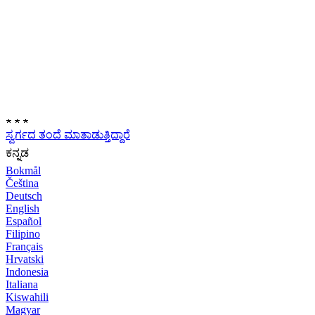
★
★
★
ಸ್ವರ್ಗದ ತಂದೆ ಮಾತಾಡುತ್ತಿದ್ದಾರೆ
ಕನ್ನಡ
Bokmål
Čeština
Deutsch
English
Español
Filipino
Français
Hrvatski
Indonesia
Italiana
Kiswahili
Magyar