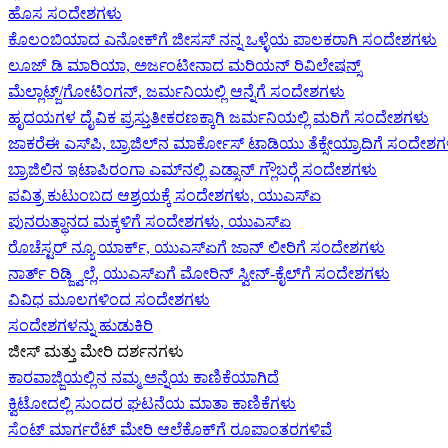
ಹೊಸ ಸಂದೇಶಗಳು
ಕೊಲಂಬಿಯಾದ ಎನೋಕ್‍ಗೆ ಜೀಸಸ್ ನನ್ನ ಒಳ್ಳೆಯ ಪಾಲಕರಾಗಿ ಸಂದೇಶಗಳು
ಲೂಜ್ ಡಿ ಮಾರಿಯಾ, ಅರ್ಜಂಟೀನಾದ ಮರಿಯನ್ ರಿವಿಲೇಷನ್ಸ್
ಮೆಲ್ಲಾಟ್ಜ್/ಗೋಟಿಂಗನ್, ಜರ್ಮನಿಯಲ್ಲಿ ಆನ್ನೆಗೆ ಸಂದೇಶಗಳು
ಹೃದಯಗಳ ದೈವಿಕ ಪ್ರಸ್ತುತೀಕರಣಕ್ಕಾಗಿ ಜರ್ಮನಿಯಲ್ಲಿ ಮರಿಗೆ ಸಂದೇಶಗಳು
ಜಾಕರೆಈ ಎಸ್‌ಪಿ, ಬ್ರಾಜಿಲ್‌ನ ಮಾರ್ಕೋಸ್ ಟಾಡಿಯು ತೆಕ್ಸೇಯ್ರಾದಿಗೆ ಸಂದೇಶ
ಬ್ರಾಜಿಲಿನ ಇಟಾಪಿರಂಗಾ ಎಮ್‌ನಲ್ಲಿ ಎಡ್ಸಾನ್ ಗ್ಲೌಬರ್‍ಗೆ ಸಂದೇಶಗಳು
ಪವಿತ್ರ ಕುಟುಂಬದ ಆಶ್ರಯಕ್ಕೆ ಸಂದೇಶಗಳು, ಯುಎಸ್‌ಏ
ಪುನರುತ್ಥಾನದ ಮಕ್ಕಳಿಗೆ ಸಂದೇಶಗಳು, ಯುಎಸ್‌ಏ
ರೊಚೆಸ್ಟರ್ ನ್ಯೂ ಯಾರ್ಕ್, ಯುಎಸ್‌ಏ‍ಗೆ ಜಾನ್ ಲೀರಿ‍ಗೆ ಸಂದೇಶಗಳು
ನಾರ್ತ್ ರಿಡ್ಜ್ವಿಲ್ಲೆ, ಯುಎಸ್‌ಏ‍ಗೆ ಮೋರಿನ್ ಸ್ವೀನ್-ಕೈಲ್‍ಗೆ ಸಂದೇಶಗಳು
ವಿವಿಧ ಮೂಲಗಳಿಂದ ಸಂದೇಶಗಳು
ಸಂದೇಶಗಳನ್ನು ಹುಡುಕಿರಿ
ಜೀಸ್‌ ಮತ್ತು ಮೇರಿ ದರ್ಶನಗಳು
ಕಾರವಾಜ್ಜಿಯಲ್ಲಿನ ನಮ್ಮ ಅನ್ನೆಯ ಕಾಣಿಕೆಯಾಗಿದೆ
ಕ್ವಿಟೋದಲ್ಲಿ ಸುಂದರ ಘಟನೆಯ ಮಾತಾ ಕಾಣಿಕೆಗಳು
ಸೆಂಟ್ ಮಾರ್ಗರೆಟ್ ಮೇರಿ ಆಲೆಕೊಕ್‌ಗೆ ರೂಪಾಂತರಗಳಿವೆ