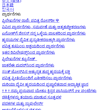
中文 (简体)
日本語
한국어
ಪ್ರಾರ್ಥನೆಗಳು
ಪ್ರಿಲೇಖನೆಗಳ ರಾಣಿ: ಪವಿತ್ರ ರೋಸ್‌ರೀ
🌹
ವಿವಿಧ ಪ್ರಾರ್ಥನೆಗಳು, ಸಮರ್ಪಣೆ ಮತ್ತು ಆತ್ಮಶುದ್ಧೀಕರಣಗಳು
ಏನೋಕ್‍ಗೆ ಜೀಸಸ್ ನನ್ನ ಒಳ್ಳೆಯ ಪಾಲಕರಿಂದ ಪ್ರಾರ್ಥನೆಗಳು
ಹೃದಯಗಳ ದೈವಿಕ ಪ್ರಸ್ತುತೀಕರಣಕ್ಕಾಗಿ ಪ್ರಾರ್ಥನೆಗಳು
ಪವಿತ್ರ ಕುಟುಂಬ ಆಶ್ರಯದಿಂದ ಪ್ರಾರ್ಥನೆಗಳು
ಇತರ ರಿವಿಲೇಷನ್ಸ್‌ನಿಂದ ಪ್ರಾರ್ಥನೆಗಳು
ಪ್ರಿಲೇಖನೆಗಳ ಕ್ರೂಸೇಡ್
ಜಾಕರೆಈ ಮದರ್‌ನಿಂದ ಪ್ರಾರ್ಥನೆಗಳು
ಸಂತ್ ಜೋಸ್‌ಫಿನ ಅತ್ಯುನ್ನತ ಶುದ್ಧ ಹೃದಯಕ್ಕೆ ಭಕ್ತಿ
ಪವಿತ್ರ ಪ್ರೀತಿಯೊಂದಿಗೆ ಏಕೀಕರಿಸಲು ಪ್ರಾರ್ಥನೆಗಳು
ಮರಿಯಾ ದೈವೀ ಹೃದಯದಿಂದ ಪ್ರಜ್ವಾಲಿತವಾದ ಆಧ್ಯಾತ್ಮಿಕ ಜ್ಞಾನ
†
†
†
ನಮ್ಮ ಪ್ರಭುವಾದ ಯೇಶೂ ಕ್ರಿಸ್ತರ ಪಾಸಿಯನ್‌ಗೆ ೨೪ ಘಂಟೆಗಳು
ಚಿಕಿತ್ಸೆಗಳನ್ನು ತಯಾರು ಮಾಡುವ ಸೂತ್ರವಳಿ
ಪದಕಗಳ ಮತ್ತು ಸ್ಕಾಪುಲೇರ್ಸ್
ಅಚಂಬೆಗೊಳಿಸುವ ಚಿತ್ರಗಳು