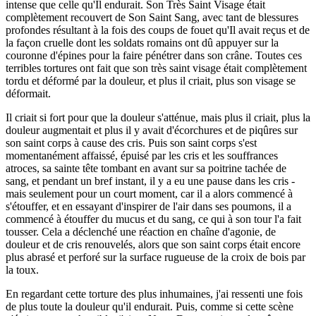
intense que celle qu'Il endurait. Son Très Saint Visage était
complètement recouvert de Son Saint Sang, avec tant de blessures
profondes résultant à la fois des coups de fouet qu'Il avait reçus et de
la façon cruelle dont les soldats romains ont dû appuyer sur la
couronne d'épines pour la faire pénétrer dans son crâne. Toutes ces
terribles tortures ont fait que son très saint visage était complètement
tordu et déformé par la douleur, et plus il criait, plus son visage se
déformait.
Il criait si fort pour que la douleur s'atténue, mais plus il criait, plus la
douleur augmentait et plus il y avait d'écorchures et de piqûres sur
son saint corps à cause des cris. Puis son saint corps s'est
momentanément affaissé, épuisé par les cris et les souffrances
atroces, sa sainte tête tombant en avant sur sa poitrine tachée de
sang, et pendant un bref instant, il y a eu une pause dans les cris -
mais seulement pour un court moment, car il a alors commencé à
s'étouffer, et en essayant d'inspirer de l'air dans ses poumons, il a
commencé à étouffer du mucus et du sang, ce qui à son tour l'a fait
tousser. Cela a déclenché une réaction en chaîne d'agonie, de
douleur et de cris renouvelés, alors que son saint corps était encore
plus abrasé et perforé sur la surface rugueuse de la croix de bois par
la toux.
En regardant cette torture des plus inhumaines, j'ai ressenti une fois
de plus toute la douleur qu'il endurait. Puis, comme si cette scène