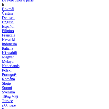
Le Père céleste parle
fr
Bokmål
Čeština
Deutsch
English
Español
Filipino
Français
Hrvatski
Indonesia
Italiana
Kiswahili
Magyar
Melayu
Nederlands
Polski
Português
Română
Shqip
Suomi
Svenska
Tiếng Việt
Türkçe
ελληνικά