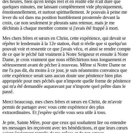
des heures, bien qu'en temps réel et en réalité elle n'ait duré que
quelques minutes, me laissant complètement vide physiquement,
émotionnellement, et surtout spirituellement. Je pouvais à peine me
lever du sol dans ma position humblement prosternée devant la
croix, car non seulement je pleurais sans retenue, mais je me
déchirais à chaque membre comme si j'avais été frappé à mort.
Mes chers frères et sœurs en Christ, cette expérience, qui devait se
répéter le lendemain à la 12e station, était si réelle que si quelqu'un
pouvait voir et ressentir ce que j'avais vécu, et ainsi se rendre compte
de ce que le péché fait vraiment à Notre Seigneur et ensuite à Notre
Dame, je crois vraiment que nous réfléchirions tous longuement et
sérieusement avant de pécher à nouveau. Même si Notre Dame ne
me l'a pas dit, du moins à ce jour, je suis néanmoins convaincu que
cette expérience serait sans aucun doute une pénitence bien plus
appropriée pour mes péchés que n'importe quelle forme de pénitence
qui m'a été demandée auparavant par n'importe quel prêtre dans le
passé.
Merci beaucoup, mes chers frères et sœurs en Christ, de m'avoir
permis de partager avec vous cette expérience des plus
extraordinaires. Et j'espère qu'elle vous sera utile à tous.
Je prie, Sainte Mère, pour que ceux qui souhaitent lire ou entendre
tes messages les reçoivent avec tes bénédictions, et que leurs cœurs