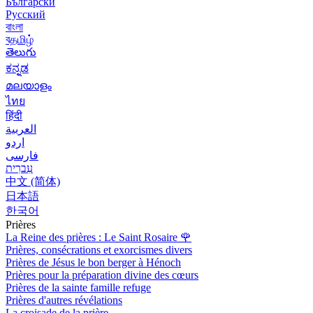
Български
Русский
বাংলা
বதமிழ்
తెలుగు
ಕನ್ನಡ
മലയാളം
ไทย
हिंदी
العربية
اردو
فارسی
עִברִית
中文 (简体)
日本語
한국어
Prières
La Reine des prières : Le Saint Rosaire
🌹
Prières, consécrations et exorcismes divers
Prières de Jésus le bon berger à Hénoch
Prières pour la préparation divine des cœurs
Prières de la sainte famille refuge
Prières d'autres révélations
La croisade de la prière