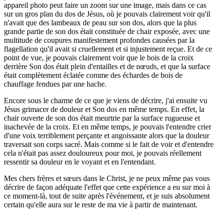
appareil photo peut faire un zoom sur une image, mais dans ce cas
sur un gros plan du dos de Jésus, où je pouvais clairement voir qu'il
n'avait que des lambeaux de peau sur son dos, alors que la plus
grande partie de son dos était constituée de chair exposée, avec une
multitude de coupures manifestement profondes causées par la
flagellation qu'il avait si cruellement et si injustement reçue. Et de ce
point de vue, je pouvais clairement voir que le bois de la croix
derrière Son dos était plein d'entailles et de nœuds, et que la surface
était complètement éclatée comme des échardes de bois de
chauffage fendues par une hache.
Encore sous le charme de ce que je viens de décrire, j'ai ensuite vu
Jésus grimacer de douleur et Son dos en même temps. En effet, la
chair ouverte de son dos était meurtrie par la surface rugueuse et
inachevée de la croix. Et en même temps, je pouvais l'entendre crier
d'une voix terriblement perçante et angoissante alors que la douleur
traversait son corps sacré. Mais comme si le fait de voir et d'entendre
cela n'était pas assez douloureux pour moi, je pouvais réellement
ressentir sa douleur en le voyant et en l'entendant.
Mes chers frères et sœurs dans le Christ, je ne peux même pas vous
décrire de façon adéquate l'effet que cette expérience a eu sur moi à
ce moment-là, tout de suite après l'événement, et je suis absolument
certain qu'elle aura sur le reste de ma vie à partir de maintenant.