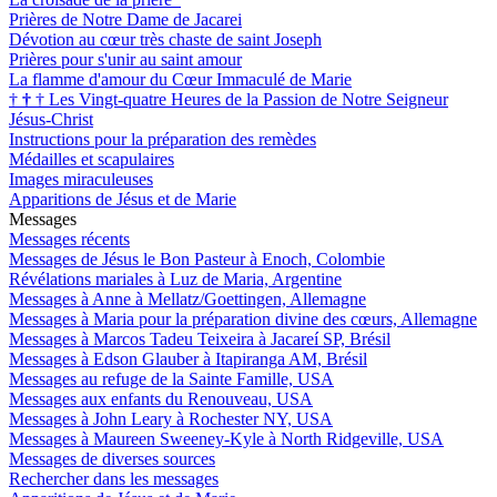
Prières de Notre Dame de Jacarei
Dévotion au cœur très chaste de saint Joseph
Prières pour s'unir au saint amour
La flamme d'amour du Cœur Immaculé de Marie
†
†
†
Les Vingt-quatre Heures de la Passion de Notre Seigneur
Jésus-Christ
Instructions pour la préparation des remèdes
Médailles et scapulaires
Images miraculeuses
Apparitions de Jésus et de Marie
Messages
Messages récents
Messages de Jésus le Bon Pasteur à Enoch, Colombie
Révélations mariales à Luz de Maria, Argentine
Messages à Anne à Mellatz/Goettingen, Allemagne
Messages à Maria pour la préparation divine des cœurs, Allemagne
Messages à Marcos Tadeu Teixeira à Jacareí SP, Brésil
Messages à Edson Glauber à Itapiranga AM, Brésil
Messages au refuge de la Sainte Famille, USA
Messages aux enfants du Renouveau, USA
Messages à John Leary à Rochester NY, USA
Messages à Maureen Sweeney-Kyle à North Ridgeville, USA
Messages de diverses sources
Rechercher dans les messages