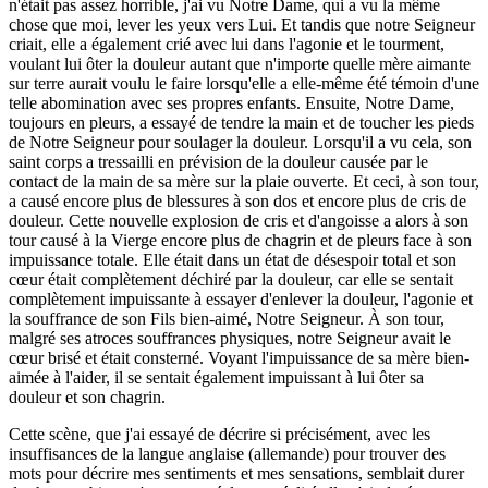
n'était pas assez horrible, j'ai vu Notre Dame, qui a vu la même
chose que moi, lever les yeux vers Lui. Et tandis que notre Seigneur
criait, elle a également crié avec lui dans l'agonie et le tourment,
voulant lui ôter la douleur autant que n'importe quelle mère aimante
sur terre aurait voulu le faire lorsqu'elle a elle-même été témoin d'une
telle abomination avec ses propres enfants. Ensuite, Notre Dame,
toujours en pleurs, a essayé de tendre la main et de toucher les pieds
de Notre Seigneur pour soulager la douleur. Lorsqu'il a vu cela, son
saint corps a tressailli en prévision de la douleur causée par le
contact de la main de sa mère sur la plaie ouverte. Et ceci, à son tour,
a causé encore plus de blessures à son dos et encore plus de cris de
douleur. Cette nouvelle explosion de cris et d'angoisse a alors à son
tour causé à la Vierge encore plus de chagrin et de pleurs face à son
impuissance totale. Elle était dans un état de désespoir total et son
cœur était complètement déchiré par la douleur, car elle se sentait
complètement impuissante à essayer d'enlever la douleur, l'agonie et
la souffrance de son Fils bien-aimé, Notre Seigneur. À son tour,
malgré ses atroces souffrances physiques, notre Seigneur avait le
cœur brisé et était consterné. Voyant l'impuissance de sa mère bien-
aimée à l'aider, il se sentait également impuissant à lui ôter sa
douleur et son chagrin.
Cette scène, que j'ai essayé de décrire si précisément, avec les
insuffisances de la langue anglaise (allemande) pour trouver des
mots pour décrire mes sentiments et mes sensations, semblait durer