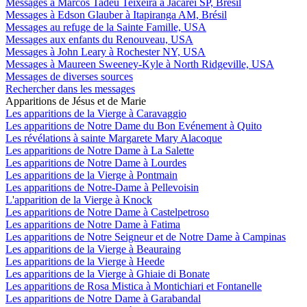
Messages à Marcos Tadeu Teixeira à Jacareí SP, Brésil
Messages à Edson Glauber à Itapiranga AM, Brésil
Messages au refuge de la Sainte Famille, USA
Messages aux enfants du Renouveau, USA
Messages à John Leary à Rochester NY, USA
Messages à Maureen Sweeney-Kyle à North Ridgeville, USA
Messages de diverses sources
Rechercher dans les messages
Apparitions de Jésus et de Marie
Les apparitions de la Vierge à Caravaggio
Les apparitions de Notre Dame du Bon Evénement à Quito
Les révélations à sainte Margarete Mary Alacoque
Les apparitions de Notre Dame à La Salette
Les apparitions de Notre Dame à Lourdes
Les apparitions de la Vierge à Pontmain
Les apparitions de Notre-Dame à Pellevoisin
L'apparition de la Vierge à Knock
Les apparitions de Notre Dame à Castelpetroso
Les apparitions de Notre Dame à Fatima
Les apparitions de Notre Seigneur et de Notre Dame à Campinas
Les apparitions de la Vierge à Beauraing
Les apparitions de la Vierge à Heede
Les apparitions de la Vierge à Ghiaie di Bonate
Les apparitions de Rosa Mistica à Montichiari et Fontanelle
Les apparitions de Notre Dame à Garabandal