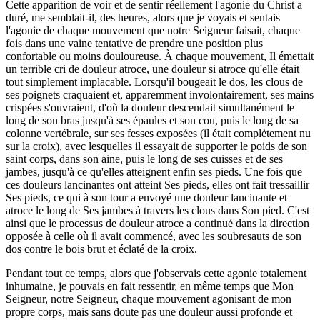
Cette apparition de voir et de sentir réellement l'agonie du Christ a
duré, me semblait-il, des heures, alors que je voyais et sentais
l'agonie de chaque mouvement que notre Seigneur faisait, chaque
fois dans une vaine tentative de prendre une position plus
confortable ou moins douloureuse. À chaque mouvement, Il émettait
un terrible cri de douleur atroce, une douleur si atroce qu'elle était
tout simplement implacable. Lorsqu'il bougeait le dos, les clous de
ses poignets craquaient et, apparemment involontairement, ses mains
crispées s'ouvraient, d'où la douleur descendait simultanément le
long de son bras jusqu'à ses épaules et son cou, puis le long de sa
colonne vertébrale, sur ses fesses exposées (il était complètement nu
sur la croix), avec lesquelles il essayait de supporter le poids de son
saint corps, dans son aine, puis le long de ses cuisses et de ses
jambes, jusqu'à ce qu'elles atteignent enfin ses pieds. Une fois que
ces douleurs lancinantes ont atteint Ses pieds, elles ont fait tressaillir
Ses pieds, ce qui à son tour a envoyé une douleur lancinante et
atroce le long de Ses jambes à travers les clous dans Son pied. C'est
ainsi que le processus de douleur atroce a continué dans la direction
opposée à celle où il avait commencé, avec les soubresauts de son
dos contre le bois brut et éclaté de la croix.
Pendant tout ce temps, alors que j'observais cette agonie totalement
inhumaine, je pouvais en fait ressentir, en même temps que Mon
Seigneur, notre Seigneur, chaque mouvement agonisant de mon
propre corps, mais sans doute pas une douleur aussi profonde et