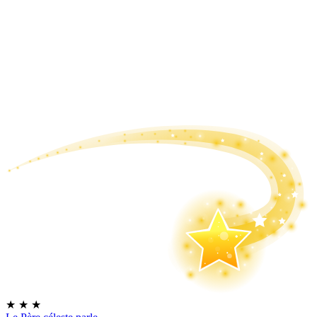
★
★
★