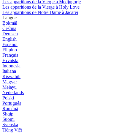
Les apparitions de la Vierge à Medjugorje
Les apparitions de la Vierge à Holy Love
Les apparitions de Notre Dame à Jacarei
Langue
Bokmål
Čeština
Deutsch
English
Español
Filipino
Français
Hrvatski
Indonesia
Italiana
Kiswahili
Magyar
Melayu
Nederlands
Polski
Português
Română
Shqip
Suomi
Svenska
Tiếng Việt