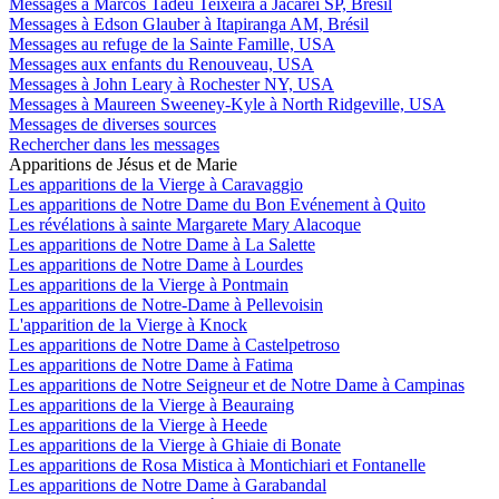
Messages à Marcos Tadeu Teixeira à Jacareí SP, Brésil
Messages à Edson Glauber à Itapiranga AM, Brésil
Messages au refuge de la Sainte Famille, USA
Messages aux enfants du Renouveau, USA
Messages à John Leary à Rochester NY, USA
Messages à Maureen Sweeney-Kyle à North Ridgeville, USA
Messages de diverses sources
Rechercher dans les messages
Apparitions de Jésus et de Marie
Les apparitions de la Vierge à Caravaggio
Les apparitions de Notre Dame du Bon Evénement à Quito
Les révélations à sainte Margarete Mary Alacoque
Les apparitions de Notre Dame à La Salette
Les apparitions de Notre Dame à Lourdes
Les apparitions de la Vierge à Pontmain
Les apparitions de Notre-Dame à Pellevoisin
L'apparition de la Vierge à Knock
Les apparitions de Notre Dame à Castelpetroso
Les apparitions de Notre Dame à Fatima
Les apparitions de Notre Seigneur et de Notre Dame à Campinas
Les apparitions de la Vierge à Beauraing
Les apparitions de la Vierge à Heede
Les apparitions de la Vierge à Ghiaie di Bonate
Les apparitions de Rosa Mistica à Montichiari et Fontanelle
Les apparitions de Notre Dame à Garabandal