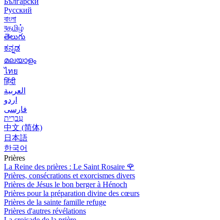
Български
Русский
বাংলা
বதமிழ்
తెలుగు
ಕನ್ನಡ
മലയാളം
ไทย
हिंदी
العربية
اردو
فارسی
עִברִית
中文 (简体)
日本語
한국어
Prières
La Reine des prières : Le Saint Rosaire
🌹
Prières, consécrations et exorcismes divers
Prières de Jésus le bon berger à Hénoch
Prières pour la préparation divine des cœurs
Prières de la sainte famille refuge
Prières d'autres révélations
La croisade de la prière