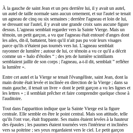
À la gauche de saint Jean et un peu derrière lui, il y avait un autel,
un autel de taille normale sans aucun ornement, et sur l'autel se tenait
un agneau de cinq ou six semaines ; derrière l'agneau et loin de lui,
se dressant sur l'autel, il y avait une grande croix sans aucune figure
dessus. L'agneau semblait regarder vers la Sainte Vierge. Mais un
témoin, un petit garçon, a vu que l'agneau était entouré d'anges dont
les ailes, dit-il, battaient, bien qu'il n'ait pas pu voir leurs visages
parce qu'ils n'étaient pas tournés vers lui. L'agneau semblait
rayonner de lumière ; autour de lui, ce témoin a vu ce qu'il a décrit
comme un « halo d'étoiles “ ; des jets de lumière scintillants
semblaient jaillir de son corps ; l'agneau, a-t-il dit, semblait ” refléter
la lumière ».
Entre cet autel et la Vierge se tenait l'évangéliste, saint Jean, dont la
main droite était levée et inclinée en direction de la Vierge ; dans sa
main gauche, il tenait un livre « dont le petit garçon a vu les lignes et
les lettres » ; il semblait prêcher et faire comprendre quelque chose à
l'auditoire.
Tout dans l'apparition indique que la Sainte Vierge est la figure
centrale. Elle semble en être le point central. Mais son attitude, telle
qu'ils l'ont vue, était frappante. Ses mains étaient levées à la hauteur
des épaules ; les paumes étaient tournées vers l'intérieur et inclinées
vers sa poitrine ; ses yeux regardaient vers le ciel. Le petit garçon