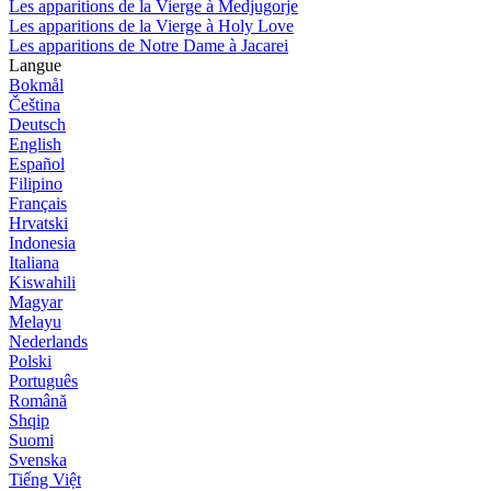
Les apparitions de la Vierge à Medjugorje
Les apparitions de la Vierge à Holy Love
Les apparitions de Notre Dame à Jacarei
Langue
Bokmål
Čeština
Deutsch
English
Español
Filipino
Français
Hrvatski
Indonesia
Italiana
Kiswahili
Magyar
Melayu
Nederlands
Polski
Português
Română
Shqip
Suomi
Svenska
Tiếng Việt