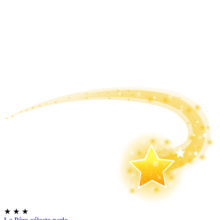
★
★
★