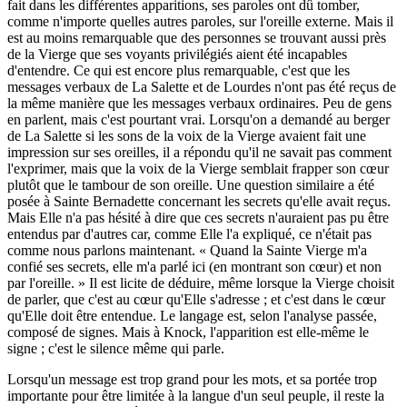
fait dans les différentes apparitions, ses paroles ont dû tomber,
comme n'importe quelles autres paroles, sur l'oreille externe. Mais il
est au moins remarquable que des personnes se trouvant aussi près
de la Vierge que ses voyants privilégiés aient été incapables
d'entendre. Ce qui est encore plus remarquable, c'est que les
messages verbaux de La Salette et de Lourdes n'ont pas été reçus de
la même manière que les messages verbaux ordinaires. Peu de gens
en parlent, mais c'est pourtant vrai. Lorsqu'on a demandé au berger
de La Salette si les sons de la voix de la Vierge avaient fait une
impression sur ses oreilles, il a répondu qu'il ne savait pas comment
l'exprimer, mais que la voix de la Vierge semblait frapper son cœur
plutôt que le tambour de son oreille. Une question similaire a été
posée à Sainte Bernadette concernant les secrets qu'elle avait reçus.
Mais Elle n'a pas hésité à dire que ces secrets n'auraient pas pu être
entendus par d'autres car, comme Elle l'a expliqué, ce n'était pas
comme nous parlons maintenant. « Quand la Sainte Vierge m'a
confié ses secrets, elle m'a parlé ici (en montrant son cœur) et non
par l'oreille. » Il est licite de déduire, même lorsque la Vierge choisit
de parler, que c'est au cœur qu'Elle s'adresse ; et c'est dans le cœur
qu'Elle doit être entendue. Le langage est, selon l'analyse passée,
composé de signes. Mais à Knock, l'apparition est elle-même le
signe ; c'est le silence même qui parle.
Lorsqu'un message est trop grand pour les mots, et sa portée trop
importante pour être limitée à la langue d'un seul peuple, il reste la