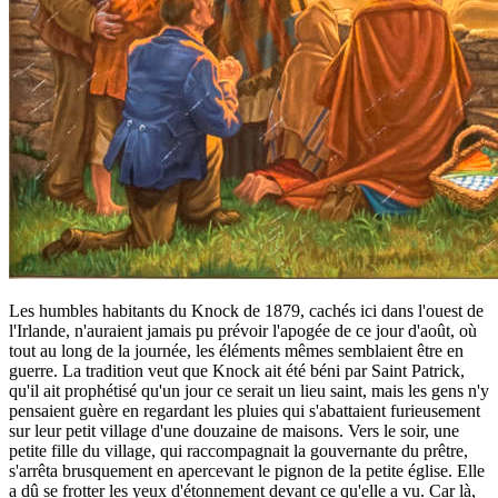
Les humbles habitants du Knock de 1879, cachés ici dans l'ouest de
l'Irlande, n'auraient jamais pu prévoir l'apogée de ce jour d'août, où
tout au long de la journée, les éléments mêmes semblaient être en
guerre. La tradition veut que Knock ait été béni par Saint Patrick,
qu'il ait prophétisé qu'un jour ce serait un lieu saint, mais les gens n'y
pensaient guère en regardant les pluies qui s'abattaient furieusement
sur leur petit village d'une douzaine de maisons. Vers le soir, une
petite fille du village, qui raccompagnait la gouvernante du prêtre,
s'arrêta brusquement en apercevant le pignon de la petite église. Elle
a dû se frotter les yeux d'étonnement devant ce qu'elle a vu. Car là,