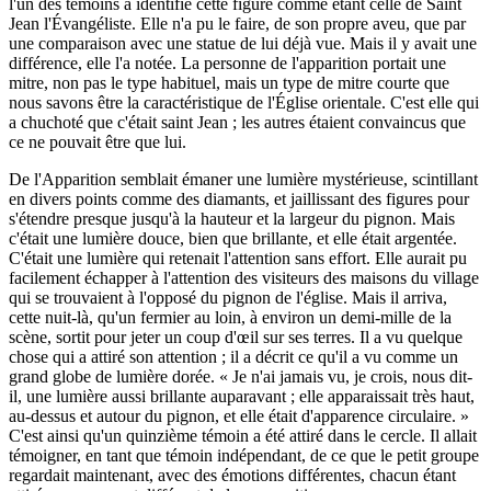
l'un des témoins a identifié cette figure comme étant celle de Saint
Jean l'Évangéliste. Elle n'a pu le faire, de son propre aveu, que par
une comparaison avec une statue de lui déjà vue. Mais il y avait une
différence, elle l'a notée. La personne de l'apparition portait une
mitre, non pas le type habituel, mais un type de mitre courte que
nous savons être la caractéristique de l'Église orientale. C'est elle qui
a chuchoté que c'était saint Jean ; les autres étaient convaincus que
ce ne pouvait être que lui.
De l'Apparition semblait émaner une lumière mystérieuse, scintillant
en divers points comme des diamants, et jaillissant des figures pour
s'étendre presque jusqu'à la hauteur et la largeur du pignon. Mais
c'était une lumière douce, bien que brillante, et elle était argentée.
C'était une lumière qui retenait l'attention sans effort. Elle aurait pu
facilement échapper à l'attention des visiteurs des maisons du village
qui se trouvaient à l'opposé du pignon de l'église. Mais il arriva,
cette nuit-là, qu'un fermier au loin, à environ un demi-mille de la
scène, sortit pour jeter un coup d'œil sur ses terres. Il a vu quelque
chose qui a attiré son attention ; il a décrit ce qu'il a vu comme un
grand globe de lumière dorée. « Je n'ai jamais vu, je crois, nous dit-
il, une lumière aussi brillante auparavant ; elle apparaissait très haut,
au-dessus et autour du pignon, et elle était d'apparence circulaire. »
C'est ainsi qu'un quinzième témoin a été attiré dans le cercle. Il allait
témoigner, en tant que témoin indépendant, de ce que le petit groupe
regardait maintenant, avec des émotions différentes, chacun étant