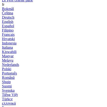
Le Père céleste parle
fr
Bokmål
Čeština
Deutsch
English
Español
Filipino
Français
Hrvatski
Indonesia
Italiana
Kiswahili
Magyar
Melayu
Nederlands
Polski
Português
Română
Shqip
Suomi
Svenska
Tiếng Việt
Türkçe
ελληνικά