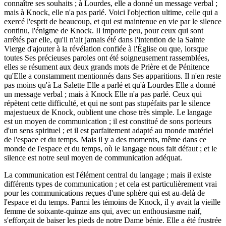
connaître ses souhaits ; à Lourdes, elle a donné un message verbal ;
mais à Knock, elle n'a pas parlé. Voici l'objection ultime, celle qui a
exercé l'esprit de beaucoup, et qui est maintenue en vie par le silence
continu, l'énigme de Knock. Il importe peu, pour ceux qui sont
arrêtés par elle, qu'il n'ait jamais été dans l'intention de la Sainte
Vierge d'ajouter à la révélation confiée à l'Église ou que, lorsque
toutes Ses précieuses paroles ont été soigneusement rassemblées,
elles se résument aux deux grands mots de Prière et de Pénitence
qu'Elle a constamment mentionnés dans Ses apparitions. Il n'en reste
pas moins qu'à La Salette Elle a parlé et qu'à Lourdes Elle a donné
un message verbal ; mais à Knock Elle n'a pas parlé. Ceux qui
répètent cette difficulté, et qui ne sont pas stupéfaits par le silence
majestueux de Knock, oublient une chose très simple. Le langage
est un moyen de communication ; il est constitué de sons porteurs
d'un sens spirituel ; et il est parfaitement adapté au monde matériel
de l'espace et du temps. Mais il y a des moments, même dans ce
monde de l'espace et du temps, où le langage nous fait défaut ; et le
silence est notre seul moyen de communication adéquat.
La communication est l'élément central du langage ; mais il existe
différents types de communication ; et cela est particulièrement vrai
pour les communications reçues d'une sphère qui est au-delà de
l'espace et du temps. Parmi les témoins de Knock, il y avait la vieille
femme de soixante-quinze ans qui, avec un enthousiasme naïf,
s'efforçait de baiser les pieds de notre Dame bénie. Elle a été frustrée