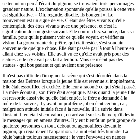
se tenant un peu à l'écart du pignon, se trouvaient trois personnages
grandeur nature. L'exclamation spontanée qu'elle poussa à cette vue
est significative. « Oh, regarde, dit-elle, ils bougent ». Le
mouvement est un signe de vie. C'était des êtres vivants qu'elle
contemplait, des êtres vivants avec une présence, et c'est la
signification de son geste suivant. Elle courut chez sa mère, dans sa
famille, pour qu'ils puissent voir ce qu'elle voyait, et vérifier sa
vision. La gouvernante du prêtre, qui était restée, s'est soudain
souvenue de quelque chose. Elle était passée par là tout à l'heure en
allant chez ses voisins. Elle avait vu ce qu'elle avait pris pour des
statues : elle n'y avait pas fait attention. Mais ce n'était pas des
statues - qui bougeaient et qui avaient une présence.
Il n'est pas difficile d'imaginer la scène qui s'est déroulée dans la
maison des Beirnes lorsque la jeune fille est revenue si inopinément.
Elle était essoufflée et excitée. Elle leur a raconté ce qui s'était passé.
La mère écoutait ; son frère était sceptique. Mais quand la jeune fille
est ressortie aussi vite qu'elle était entrée, le frère a demandé à la
mère de la suivre ; il y avait un problème ; il en était certain, car,
malgré son attitude initiale face à la nouvelle, il l'a suivie dans
l'instant. Il en était si convaincu, en arrivant sur les lieux, qu'il devint
le messager qui en amena d'autres. Il y eut bientôt un petit groupe de
quatorze personnes en tout, debout ou agenouillées devant le
pignon, qui regardaient l'apparition. La nuit était très humide. La
pluie battait toujours rageusement ; le vent l'envoyait en nappes