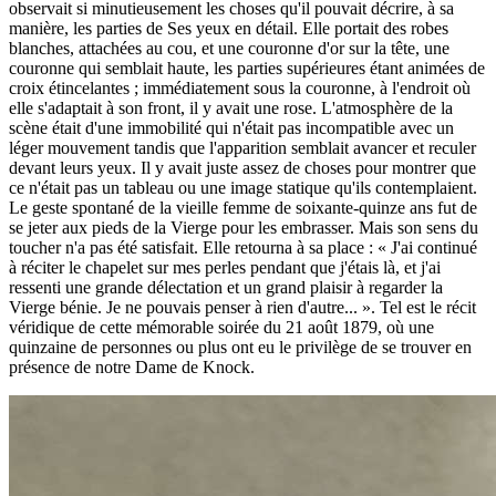
observait si minutieusement les choses qu'il pouvait décrire, à sa
manière, les parties de Ses yeux en détail. Elle portait des robes
blanches, attachées au cou, et une couronne d'or sur la tête, une
couronne qui semblait haute, les parties supérieures étant animées de
croix étincelantes ; immédiatement sous la couronne, à l'endroit où
elle s'adaptait à son front, il y avait une rose. L'atmosphère de la
scène était d'une immobilité qui n'était pas incompatible avec un
léger mouvement tandis que l'apparition semblait avancer et reculer
devant leurs yeux. Il y avait juste assez de choses pour montrer que
ce n'était pas un tableau ou une image statique qu'ils contemplaient.
Le geste spontané de la vieille femme de soixante-quinze ans fut de
se jeter aux pieds de la Vierge pour les embrasser. Mais son sens du
toucher n'a pas été satisfait. Elle retourna à sa place : « J'ai continué
à réciter le chapelet sur mes perles pendant que j'étais là, et j'ai
ressenti une grande délectation et un grand plaisir à regarder la
Vierge bénie. Je ne pouvais penser à rien d'autre... ». Tel est le récit
véridique de cette mémorable soirée du 21 août 1879, où une
quinzaine de personnes ou plus ont eu le privilège de se trouver en
présence de notre Dame de Knock.