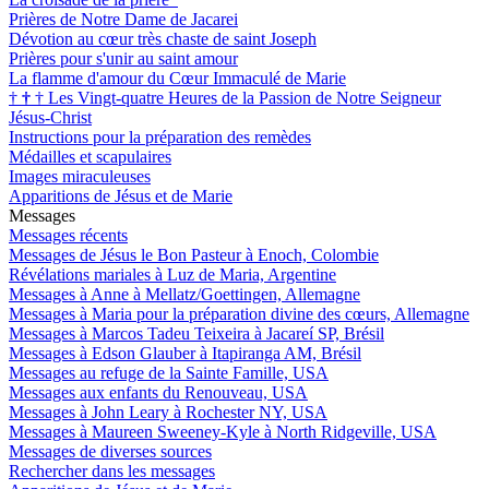
Prières de Notre Dame de Jacarei
Dévotion au cœur très chaste de saint Joseph
Prières pour s'unir au saint amour
La flamme d'amour du Cœur Immaculé de Marie
†
†
†
Les Vingt-quatre Heures de la Passion de Notre Seigneur
Jésus-Christ
Instructions pour la préparation des remèdes
Médailles et scapulaires
Images miraculeuses
Apparitions de Jésus et de Marie
Messages
Messages récents
Messages de Jésus le Bon Pasteur à Enoch, Colombie
Révélations mariales à Luz de Maria, Argentine
Messages à Anne à Mellatz/Goettingen, Allemagne
Messages à Maria pour la préparation divine des cœurs, Allemagne
Messages à Marcos Tadeu Teixeira à Jacareí SP, Brésil
Messages à Edson Glauber à Itapiranga AM, Brésil
Messages au refuge de la Sainte Famille, USA
Messages aux enfants du Renouveau, USA
Messages à John Leary à Rochester NY, USA
Messages à Maureen Sweeney-Kyle à North Ridgeville, USA
Messages de diverses sources
Rechercher dans les messages