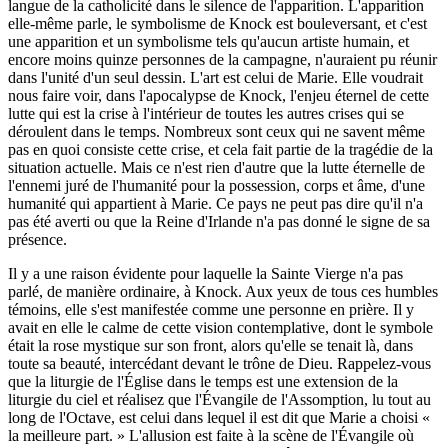
langue de la catholicité dans le silence de l'apparition. L'apparition
elle-même parle, le symbolisme de Knock est bouleversant, et c'est
une apparition et un symbolisme tels qu'aucun artiste humain, et
encore moins quinze personnes de la campagne, n'auraient pu réunir
dans l'unité d'un seul dessin. L'art est celui de Marie. Elle voudrait
nous faire voir, dans l'apocalypse de Knock, l'enjeu éternel de cette
lutte qui est la crise à l'intérieur de toutes les autres crises qui se
déroulent dans le temps. Nombreux sont ceux qui ne savent même
pas en quoi consiste cette crise, et cela fait partie de la tragédie de la
situation actuelle. Mais ce n'est rien d'autre que la lutte éternelle de
l'ennemi juré de l'humanité pour la possession, corps et âme, d'une
humanité qui appartient à Marie. Ce pays ne peut pas dire qu'il n'a
pas été averti ou que la Reine d'Irlande n'a pas donné le signe de sa
présence.
Il y a une raison évidente pour laquelle la Sainte Vierge n'a pas
parlé, de manière ordinaire, à Knock. Aux yeux de tous ces humbles
témoins, elle s'est manifestée comme une personne en prière. Il y
avait en elle le calme de cette vision contemplative, dont le symbole
était la rose mystique sur son front, alors qu'elle se tenait là, dans
toute sa beauté, intercédant devant le trône de Dieu. Rappelez-vous
que la liturgie de l'Église dans le temps est une extension de la
liturgie du ciel et réalisez que l'Évangile de l'Assomption, lu tout au
long de l'Octave, est celui dans lequel il est dit que Marie a choisi «
la meilleure part. » L'allusion est faite à la scène de l'Évangile où