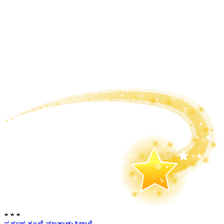
★
★
★