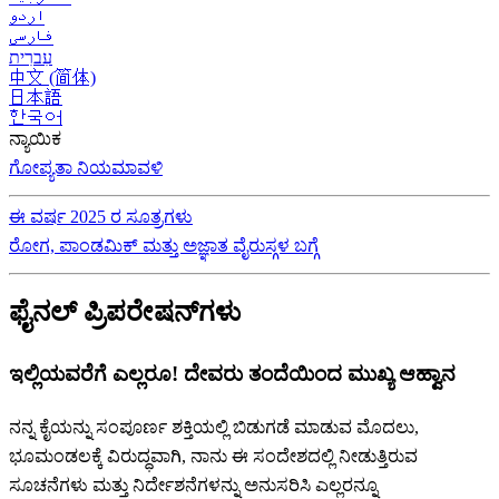
اردو
فارسی
עִברִית
中文 (简体)
日本語
한국어
ನ್ಯಾಯಿಕ
ಗೋಪ್ಯತಾ ನಿಯಮಾವಳಿ
ಈ ವರ್ಷ 2025 ರ ಸೂತ್ರಗಳು
ರೋಗ, ಪಾಂಡಮಿಕ್ ಮತ್ತು ಅಜ್ಞಾತ ವೈರುಸ್ಗಳ ಬಗ್ಗೆ
ಫೈನಲ್ ಪ್ರಿಪರೇಷನ್‌ಗಳು
ಇಲ್ಲಿಯವರೆಗೆ ಎಲ್ಲರೂ! ದೇವರು ತಂದೆಯಿಂದ ಮುಖ್ಯ ಆಹ್ವಾನ
ನನ್ನ ಕೈಯನ್ನು ಸಂಪೂರ್ಣ ಶಕ್ತಿಯಲ್ಲಿ ಬಿಡುಗಡೆ ಮಾಡುವ ಮೊದಲು,
ಭೂಮಂಡಲಕ್ಕೆ ವಿರುದ್ಧವಾಗಿ, ನಾನು ಈ ಸಂದೇಶದಲ್ಲಿ ನೀಡುತ್ತಿರುವ
ಸೂಚನೆಗಳು ಮತ್ತು ನಿರ್ದೇಶನೆಗಳನ್ನು ಅನುಸರಿಸಿ ಎಲ್ಲರನ್ನೂ