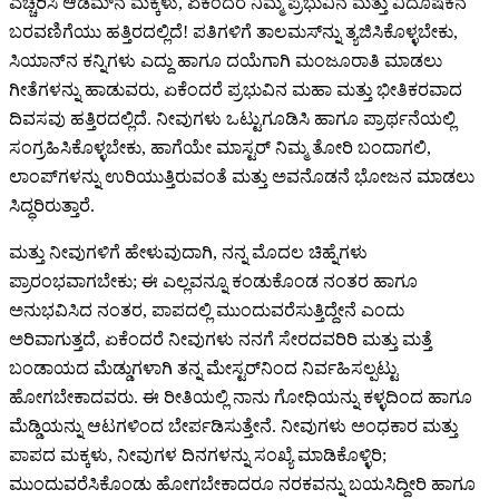
ಎಚ್ಚರಿಸಿ ಆಡಮ್‌ನ ಮಕ್ಕಳು, ಏಕೆಂದರೆ ನಿಮ್ಮ ಪ್ರಭುವಿನ ಮತ್ತು ವಿದೂಷಕನ
ಬರವಣಿಗೆಯು ಹತ್ತಿರದಲ್ಲಿದೆ! ಪತಿಗಳಿಗೆ ತಾಲಮಸ್‌ನ್ನು ತ್ಯಜಿಸಿಕೊಳ್ಳಬೇಕು,
ಸಿಯಾನ್‌ನ ಕನ್ನಿಗಳು ಎದ್ದು ಹಾಗೂ ದಯೆಗಾಗಿ ಮಂಜೂರಾತಿ ಮಾಡಲು
ಗೀತೆಗಳನ್ನು ಹಾಡುವರು, ಏಕೆಂದರೆ ಪ್ರಭುವಿನ ಮಹಾ ಮತ್ತು ಭೀತಿಕರವಾದ
ದಿವಸವು ಹತ್ತಿರದಲ್ಲಿದೆ. ನೀವುಗಳು ಒಟ್ಟುಗೂಡಿಸಿ ಹಾಗೂ ಪ್ರಾರ್ಥನೆಯಲ್ಲಿ
ಸಂಗ್ರಹಿಸಿಕೊಳ್ಳಬೇಕು, ಹಾಗೆಯೇ ಮಾಸ್ಟರ್ ನಿಮ್ಮ ತೋರಿ ಬಂದಾಗಲಿ,
ಲಾಂಪ್‌ಗಳನ್ನು ಉರಿಯುತ್ತಿರುವಂತೆ ಮತ್ತು ಅವನೊಡನೆ ಭೋಜನ ಮಾಡಲು
ಸಿದ್ಧರಿರುತ್ತಾರೆ.
ಮತ್ತು ನೀವುಗಳಿಗೆ ಹೇಳುವುದಾಗಿ, ನನ್ನ ಮೊದಲ ಚಿಹ್ನೆಗಳು
ಪ್ರಾರಂಭವಾಗಬೇಕು; ಈ ಎಲ್ಲವನ್ನೂ ಕಂಡುಕೊಂಡ ನಂತರ ಹಾಗೂ
ಅನುಭವಿಸಿದ ನಂತರ, ಪಾಪದಲ್ಲಿ ಮುಂದುವರೆಸುತ್ತಿದ್ದೇನೆ ಎಂದು
ಅರಿವಾಗುತ್ತದೆ, ಏಕೆಂದರೆ ನೀವುಗಳು ನನಗೆ ಸೇರದವರಿರಿ ಮತ್ತು ಮತ್ತೆ
ಬಂಡಾಯದ ಮೆಡ್ಡುಗಳಾಗಿ ತನ್ನ ಮೇಸ್ಟರ್‌ನಿಂದ ನಿರ್ವಹಿಸಲ್ಪಟ್ಟು
ಹೋಗಬೇಕಾದವರು. ಈ ರೀತಿಯಲ್ಲಿ ನಾನು ಗೋಧಿಯನ್ನು ಕಳ್ಳದಿಂದ ಹಾಗೂ
ಮೆಡ್ಡಿಯನ್ನು ಆಟಗಳಿಂದ ಬೇರ್ಪಡಿಸುತ್ತೇನೆ. ನೀವುಗಳು ಅಂಧಕಾರ ಮತ್ತು
ಪಾಪದ ಮಕ್ಕಳು, ನೀವುಗಳ ದಿನಗಳನ್ನು ಸಂಖ್ಯೆ ಮಾಡಿಕೊಳ್ಳಿರಿ;
ಮುಂದುವರೆಸಿಕೊಂಡು ಹೋಗಬೇಕಾದರೂ ನರಕವನ್ನು ಬಯಸಿದ್ದೀರಿ ಹಾಗೂ