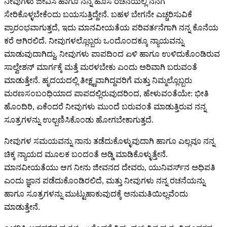
ನೀವುಗಳು ಜೀವಿಸಿ ಹಾಗೂ ನನ್ನ ಹೊಸ ರಚನೆಯಲ್ಲಿ ನನಗೆ
ಸೇರಿಕೊಳ್ಳಬೇಕೆಂದು ಬಯಸುತ್ತಿದ್ದೇನೆ. ಬಹಳ ಬೇಗನೇ ಎಚ್ಚರಿಸುವಿಕೆ
ಪ್ರಾರಂಭವಾಗುತ್ತದೆ, ಇದು ಮಾನವೀಯತೆಯ ಪರಿವರ್ತನೆಗಾಗಿ ನನ್ನ ಕೊನೆಯ
ಕರೆ ಆಗಿರಲಿದೆ. ನೀವುಗಳಲ್ಲೊಬ್ಬರು ಒಂದೊಂದಕ್ಕೂ ನ್ಯಾಯವನ್ನು
ಮಾಡುವುದಾಗಿದ್ದು, ನೀವುಗಳು ಪಾಪದಿಂದ ಏಳಿ ಹಾಗೂ ಉಳಿದುಕೊಂಡಿರುವ
ಸಾಲ್ವೇಶನ್ ಮಾರ್ಗಕ್ಕೆ ಮತ್ತೆ ಮರಳಬೇಕು ಎಂದು ಅರಿವಾಗಿ ಬರುವಂತೆ
ಮಾಡುತ್ತೇನೆ. ಹೃದಯದಲ್ಲಿ ತೀಕ್ಷ್ಣವಾಗಿದ್ದವರಿಗೆ ಮತ್ತು ನಿಮ್ಮಲ್ಲೊಬ್ಬರು
ಮರಣಸಂಬಂಧಿಯಾದ ಪಾಪದಲ್ಲಿರುವುದರಿಂದ, ಹೇಳುವಂತೆಯೇ: ಭೀತಿ
ಹೊಂದಿರಿ, ಏಕೆಂದರೆ ನೀವುಗಳು ಮುಂದೆ ಬರುವಂತೆ ಮಾಡುತ್ತಿರುವ ನನ್ನ
ಸೂತ್ರಗಳನ್ನು ಉಲ್ಬಣಿಸಿಕೊಂಡು ಹೋಗಬೇಕಾಗುತ್ತದೆ.
ನೀವುಗಳ ಸಮಯವನ್ನು ನಾನು ತಡೆದುಕೊಳ್ಳುವುದಾಗಿ ಹಾಗೂ ಎಲ್ಲವೂ ನನ್ನ
ಚಿಕ್ಕ ನ್ಯಾಯದ ಮೂಲಕ ಬಂದಂತೆ ಅಡ್ಡಿ ಮಾಡಿಕೊಳ್ಳುತ್ತೇನೆ.
ಮಾನವೀಯತೆಯು ಆಗ ನೀನು ಜೀವನದ ದೇವರು, ಯುನಿವರ್ಸ್‌ನ ಅಧಿಪತಿ
ಎಂದು ಜ್ಞಾನ ಪಡೆದುಕೊಂಡಿರಲಿದೆ, ಮತ್ತು ನೀವುಗಳು ನನ್ನ ರಚನೆಯನ್ನು
ಹಾಗೂ ಸೂತ್ರಗಳನ್ನು ಮುಟ್ಟುಹಾಕುವುದಕ್ಕೆ ಅನುಮತಿಯಿಲ್ಲವೆಂದು
ಮಾಡುತ್ತೇನೆ.