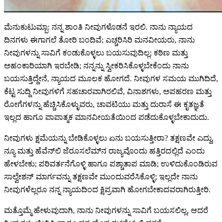
ಮೆನುಕುಟುಮ್ಬಾ: ನನ್ನ ಶಾಂತಿ ನೀವುಗಳೊಡನೆ ಇರಲಿ. ನಾನು ನ್ಯಾಯದ
ದಿನಗಳು ಈಗಾಗಲೆ ತೋರಿ ಬಂದಿವೆ; ಎಚ್ಚರಿಸಿರಿ ಮನವೀಯರು, ನಾನು
ನೀವುಗಳನ್ನು ಸಾವಿಗೆ ಕಂಡುಕೊಳ್ಳಲು ಬಯಸುವುದಿಲ್ಲ; ಕಠಿಣ ಮತ್ತು
ಅಹಂಕಾರಿಯಾಗಿ ಇರಬೇಡಿ; ನನ್ನನ್ನು ಸ್ವೀಕರಿಸಿಕೊಳ್ಳಬೇಕೆಂದು ನಾನು
ಬಯಸುತ್ತಿದ್ದೇನೆ, ನ್ಯಾಯದ ಮೂಲಕ ಹೋಗದೆ. ನೀವುಗಳ ಸಮಯ ಮುಗಿದಿದೆ,
ಕೆಟ್ಟ ಸುದ್ದಿ ನೀವುಗಳಿಗೆ ಸಹಚಾರವಾಗಿರಲಿವೆ, ವಿನಾಶಗಳು, ಅಪಹರಣ ಮತ್ತು
ರೋಗೆಗಳನ್ನು ಹೆಚ್ಚಿಸಿಕೊಳ್ಳುವರು, ಚಾವಟಿಯು ಮತ್ತು ದುರಾಸೆ ಈ ಕೃತಜ್ಞತೆ
ಇಲ್ಲದ ಹಾಗೂ ಪಾಪಾತ್ಮಕ ಮಾನವೀಯತೆಯಿಂದ ಪಡೆದುಕೊಳ್ಳಬೇಕಾದುದು.
ನೀವುಗಳು ಕ್ಷಮೆಯನ್ನು ಬೇಡಿಕೊಳ್ಳಲು ಏನು ಬಯಸುತ್ತೀರಾ? ತಕ್ಷಣವೇ ಎದ್ದು,
ನ್ಯೂ ಮತ್ತು ಹೆವೆನ್‌ಲಿ ಜೆರೂಸಲೆಮ್‌ನ ರಾಜ್ಯವೊಂದು ಹತ್ತಿರದಲ್ಲಿದೆ ಎಂದು
ಹೇಳಬೇಕು; ಪರಿವರ್ತನೆಗೊಳ್ಳಿ ಹಾಗೂ ಪಶ್ಚಾತಾಪ ಮಾಡಿ; ಉಳಿದುಕೊಂಡಿರುವ
ಸಾಲ್ವೇಶನ್ ಮಾರ್ಗವನ್ನು ತಕ್ಷಣವೇ ಮುಂದುವರೆಸಿಕೊಳ್ಳಿ; ಇಲ್ಲದೇ ನಾನು
ನೀವುಗಳೆಲ್ಲರೂ ನನ್ನ ನ್ಯಾಯದಿಂದ ಕ್ಷಿಪ್ರವಾಗಿ ಹೋಗಬೇಕಾದವರಾಗಿರುತ್ತೀರಿ.
ಮತ್ತೊಮ್ಮೆ ಹೇಳುವುದಾಗಿ, ನಾನು ನೀವುಗಳನ್ನು ಸಾವಿಗೆ ಬಯಸಲಿಲ್ಲ, ಆದರೆ