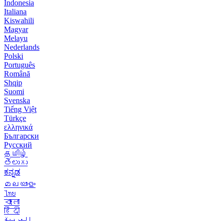
Indonesia
Italiana
Kiswahili
Magyar
Melayu
Nederlands
Polski
Português
Română
Shqip
Suomi
Svenska
Tiếng Việt
Türkçe
ελληνικά
Български
Русский
தமிழ்
తెలుగు
ಕನ್ನಡ
മലയാളം
ไทย
বাংলা
हिंदी
العربية