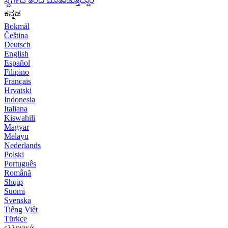
ಸ್ವರ್ಗದ ತಂದೆ ಮಾತಾಡುತ್ತಿದ್ದಾರೆ
ಕನ್ನಡ
Bokmål
Čeština
Deutsch
English
Español
Filipino
Français
Hrvatski
Indonesia
Italiana
Kiswahili
Magyar
Melayu
Nederlands
Polski
Português
Română
Shqip
Suomi
Svenska
Tiếng Việt
Türkçe
ελληνικά