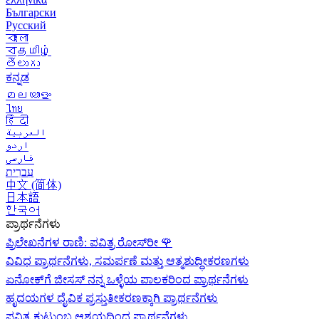
Български
Русский
বাংলা
বதமிழ்
తెలుగు
ಕನ್ನಡ
മലയാളം
ไทย
हिंदी
العربية
اردو
فارسی
עִברִית
中文 (简体)
日本語
한국어
ಪ್ರಾರ್ಥನೆಗಳು
ಪ್ರಿಲೇಖನೆಗಳ ರಾಣಿ: ಪವಿತ್ರ ರೋಸ್‌ರೀ
🌹
ವಿವಿಧ ಪ್ರಾರ್ಥನೆಗಳು, ಸಮರ್ಪಣೆ ಮತ್ತು ಆತ್ಮಶುದ್ಧೀಕರಣಗಳು
ಏನೋಕ್‍ಗೆ ಜೀಸಸ್ ನನ್ನ ಒಳ್ಳೆಯ ಪಾಲಕರಿಂದ ಪ್ರಾರ್ಥನೆಗಳು
ಹೃದಯಗಳ ದೈವಿಕ ಪ್ರಸ್ತುತೀಕರಣಕ್ಕಾಗಿ ಪ್ರಾರ್ಥನೆಗಳು
ಪವಿತ್ರ ಕುಟುಂಬ ಆಶ್ರಯದಿಂದ ಪ್ರಾರ್ಥನೆಗಳು