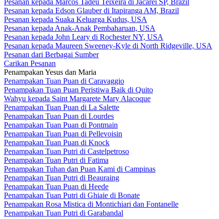
Pesanan kepada Marcos Tadeu Teixeira di Jacareí SP, Brazil
Pesanan kepada Edson Glauber di Itapiranga AM, Brazil
Pesanan kepada Suaka Keluarga Kudus, USA
Pesanan kepada Anak-Anak Pembaharuan, USA
Pesanan kepada John Leary di Rochester NY, USA
Pesanan kepada Maureen Sweeney-Kyle di North Ridgeville, USA
Pesanan dari Berbagai Sumber
Carikan Pesanan
Penampakan Yesus dan Maria
Penampakan Tuan Puan di Caravaggio
Penampakan Tuan Puan Peristiwa Baik di Quito
Wahyu kepada Saint Margarete Mary Alacoque
Penampakan Tuan Puan di La Salette
Penampakan Tuan Puan di Lourdes
Penampakan Tuan Puan di Pontmain
Penampakan Tuan Puan di Pellevoisin
Penampakan Tuan Puan di Knock
Penampakan Tuan Putri di Castelpetroso
Penampakan Tuan Putri di Fatima
Penampakan Tuhan dan Puan Kami di Campinas
Penampakan Tuan Putri di Beauraing
Penampakan Tuan Puan di Heede
Penampakan Tuan Putri di Ghiaie di Bonate
Penampakan Rosa Mistica di Montichiari dan Fontanelle
Penampakan Tuan Putri di Garabandal