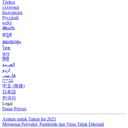
Türkçe
ελληνικά
Български
Русский
தமிழ்
తెలుగు
ಕನ್ನಡ
മലയാളം
ไทย
বাংলা
हिंदी
العربية
اردو
فارسی
עִברִית
中文 (简体)
日本語
한국어
Legal
Dasar Privasi
Arahan untuk Tahun Ini 2025
Mengenai Penyakit, Pandemik dan Virus Tidak Dikenali