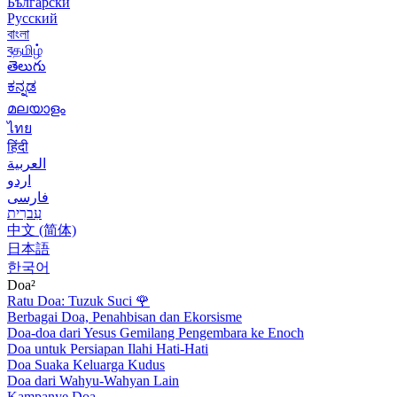
Български
Русский
বাংলা
বதமிழ்
తెలుగు
ಕನ್ನಡ
മലയാളം
ไทย
हिंदी
العربية
اردو
فارسی
עִברִית
中文 (简体)
日本語
한국어
Doa²
Ratu Doa: Tuzuk Suci
🌹
Berbagai Doa, Penahbisan dan Ekorsisme
Doa-doa dari Yesus Gemilang Pengembara ke Enoch
Doa untuk Persiapan Ilahi Hati-Hati
Doa Suaka Keluarga Kudus
Doa dari Wahyu-Wahyan Lain
Kampanye Doa