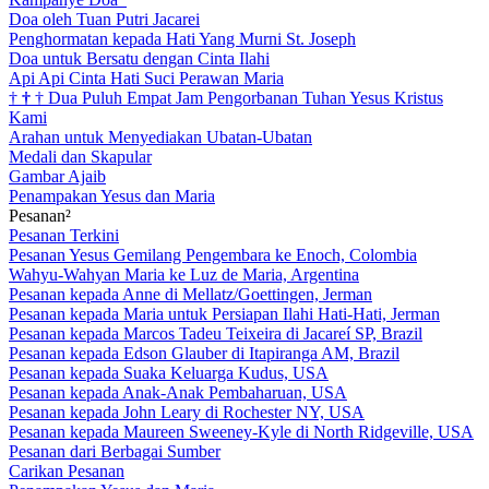
Doa oleh Tuan Putri Jacarei
Penghormatan kepada Hati Yang Murni St. Joseph
Doa untuk Bersatu dengan Cinta Ilahi
Api Api Cinta Hati Suci Perawan Maria
†
†
†
Dua Puluh Empat Jam Pengorbanan Tuhan Yesus Kristus
Kami
Arahan untuk Menyediakan Ubatan-Ubatan
Medali dan Skapular
Gambar Ajaib
Penampakan Yesus dan Maria
Pesanan²
Pesanan Terkini
Pesanan Yesus Gemilang Pengembara ke Enoch, Colombia
Wahyu-Wahyan Maria ke Luz de Maria, Argentina
Pesanan kepada Anne di Mellatz/Goettingen, Jerman
Pesanan kepada Maria untuk Persiapan Ilahi Hati-Hati, Jerman
Pesanan kepada Marcos Tadeu Teixeira di Jacareí SP, Brazil
Pesanan kepada Edson Glauber di Itapiranga AM, Brazil
Pesanan kepada Suaka Keluarga Kudus, USA
Pesanan kepada Anak-Anak Pembaharuan, USA
Pesanan kepada John Leary di Rochester NY, USA
Pesanan kepada Maureen Sweeney-Kyle di North Ridgeville, USA
Pesanan dari Berbagai Sumber
Carikan Pesanan