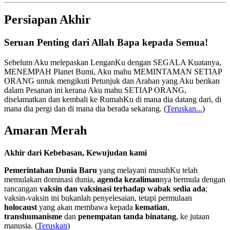
Persiapan Akhir
Seruan Penting dari Allah Bapa kepada Semua!
Sebelum Aku melepaskan LenganKu dengan SEGALA Kuatanya,
MENEMPAH Planet Bumi, Aku mahu MEMINTAMAN SETIAP
ORANG untuk mengikuti Petunjuk dan Arahan yang Aku berikan
dalam Pesanan ini kerana Aku mahu SETIAP ORANG,
diselamatkan dan kembali ke RumahKu di mana dia datang dari, di
mana dia pergi dan di mana dia berada sekarang.
(
Teruskan...
)
Amaran Merah
Akhir dari Kebebasan, Kewujudan kami
Pemerintahan Dunia Baru
yang melayani musuhKu telah
memulakan dominasi dunia,
agenda kezaliman
nya bermula dengan
rancangan
vaksin dan vaksinasi terhadap wabak sedia ada
;
vaksin-vaksin ini bukanlah penyelesaian, tetapi permulaan
holocaust
yang akan membawa kepada
kematian
,
transhumanisme
dan
penempatan tanda binatang
, ke jutaan
manusia. (
Teruskan
)