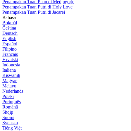
Penampakan Tuan Puan di Medjugorje
Penampakan Tuan Putri di Holy Love
Penampakan Tuan Putri di Jacarei
Bahasa
Bokmål
Čeština
Deutsch
English
Español
Filipino
Français
Hrvatski
Indonesia
Italiana
Kiswahili
Magyar
Melayu
Nederlands
Polski
Português
Română
Shqip
Suomi
Svenska
Tiếng Việt