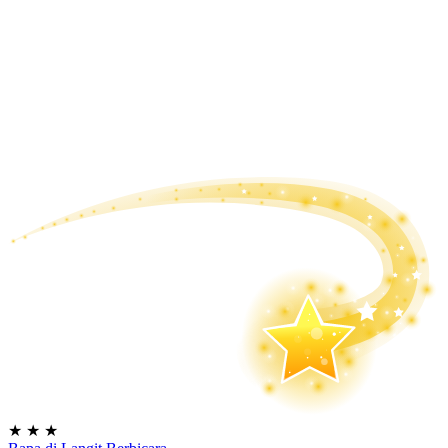
★
★
★