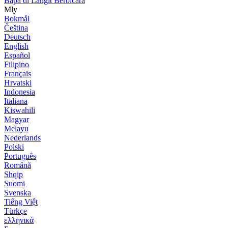
Bapa di Langit Berbicara
Mly
Bokmål
Čeština
Deutsch
English
Español
Filipino
Français
Hrvatski
Indonesia
Italiana
Kiswahili
Magyar
Melayu
Nederlands
Polski
Português
Română
Shqip
Suomi
Svenska
Tiếng Việt
Türkçe
ελληνικά