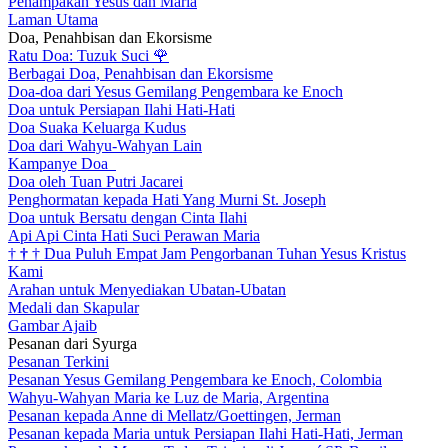
Penampakan Yesus dan Maria
Laman Utama
Doa, Penahbisan dan Ekorsisme
Ratu Doa: Tuzuk Suci
🌹
Berbagai Doa, Penahbisan dan Ekorsisme
Doa-doa dari Yesus Gemilang Pengembara ke Enoch
Doa untuk Persiapan Ilahi Hati-Hati
Doa Suaka Keluarga Kudus
Doa dari Wahyu-Wahyan Lain
Kampanye Doa
Doa oleh Tuan Putri Jacarei
Penghormatan kepada Hati Yang Murni St. Joseph
Doa untuk Bersatu dengan Cinta Ilahi
Api Api Cinta Hati Suci Perawan Maria
†
†
†
Dua Puluh Empat Jam Pengorbanan Tuhan Yesus Kristus
Kami
Arahan untuk Menyediakan Ubatan-Ubatan
Medali dan Skapular
Gambar Ajaib
Pesanan dari Syurga
Pesanan Terkini
Pesanan Yesus Gemilang Pengembara ke Enoch, Colombia
Wahyu-Wahyan Maria ke Luz de Maria, Argentina
Pesanan kepada Anne di Mellatz/Goettingen, Jerman
Pesanan kepada Maria untuk Persiapan Ilahi Hati-Hati, Jerman