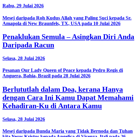
Rabu, 29 Julai 2026
Mesej daripada Roh Kudus Allah yang Paling Suci kepada Sr.
Amapola di New Braunfels, TX, USA pada 10 Julai 2026
Penaklukan Semula – Asingkan Diri Anda
Daripada Racun
Selasa, 28 Julai 2026
Pesanan Our Lady Queen of Peace kepada Pedro Regis di
Anguera, Bahia, Brazil pada 28 Julai 2026
Berlututlah dalam Doa, kerana Hanya
dengan Cara Ini Kamu Dapat Memahami
Kehadiran-Ku di Antara Kamu
Selasa, 28 Julai 2026
Mesej daripada Bunda Maria yang Tidak Bernoda dan Tuhan
kita Yesus Kristus kepada Angelica di Vicenza, Itali pada 26