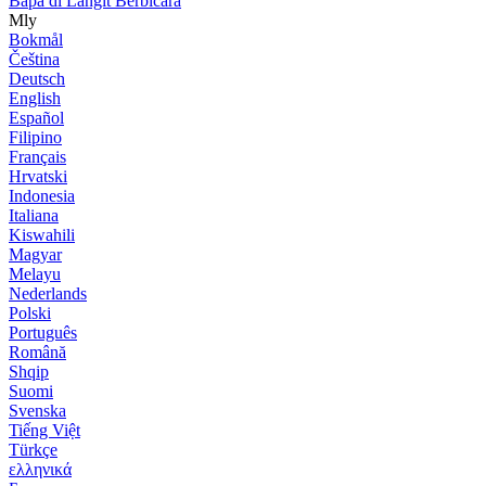
Bapa di Langit Berbicara
Mly
Bokmål
Čeština
Deutsch
English
Español
Filipino
Français
Hrvatski
Indonesia
Italiana
Kiswahili
Magyar
Melayu
Nederlands
Polski
Português
Română
Shqip
Suomi
Svenska
Tiếng Việt
Türkçe
ελληνικά