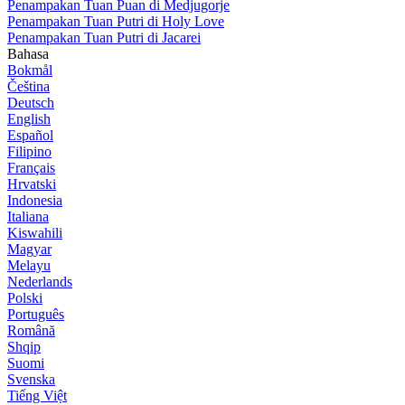
Penampakan Tuan Puan di Medjugorje
Penampakan Tuan Putri di Holy Love
Penampakan Tuan Putri di Jacarei
Bahasa
Bokmål
Čeština
Deutsch
English
Español
Filipino
Français
Hrvatski
Indonesia
Italiana
Kiswahili
Magyar
Melayu
Nederlands
Polski
Português
Română
Shqip
Suomi
Svenska
Tiếng Việt