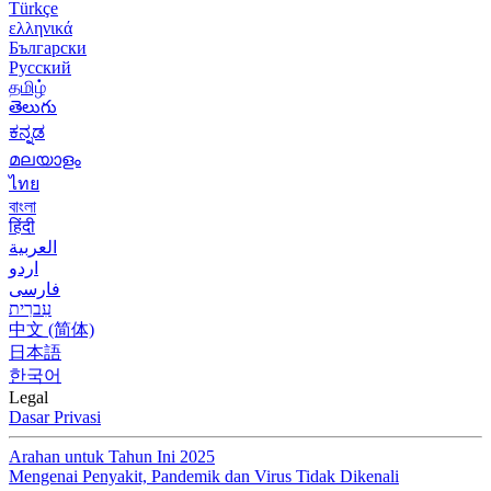
Türkçe
ελληνικά
Български
Русский
தமிழ்
తెలుగు
ಕನ್ನಡ
മലയാളം
ไทย
বাংলা
हिंदी
العربية
اردو
فارسی
עִברִית
中文 (简体)
日本語
한국어
Legal
Dasar Privasi
Arahan untuk Tahun Ini 2025
Mengenai Penyakit, Pandemik dan Virus Tidak Dikenali