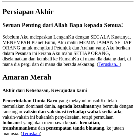
Persiapan Akhir
Seruan Penting dari Allah Bapa kepada Semua!
Sebelum Aku melepaskan LenganKu dengan SEGALA Kuatanya,
MENEMPAH Planet Bumi, Aku mahu MEMINTAMAN SETIAP
ORANG untuk mengikuti Petunjuk dan Arahan yang Aku berikan
dalam Pesanan ini kerana Aku mahu SETIAP ORANG,
diselamatkan dan kembali ke RumahKu di mana dia datang dari, di
mana dia pergi dan di mana dia berada sekarang.
(
Teruskan...
)
Amaran Merah
Akhir dari Kebebasan, Kewujudan kami
Pemerintahan Dunia Baru
yang melayani musuhKu telah
memulakan dominasi dunia,
agenda kezaliman
nya bermula dengan
rancangan
vaksin dan vaksinasi terhadap wabak sedia ada
;
vaksin-vaksin ini bukanlah penyelesaian, tetapi permulaan
holocaust
yang akan membawa kepada
kematian
,
transhumanisme
dan
penempatan tanda binatang
, ke jutaan
manusia. (
Teruskan
)