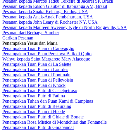
Pesanan kepada Marcos Tadeu Teixeira di Jacareí SP, Brazil
Pesanan kepada Edson Glauber di Itapiranga AM, Brazil
Pesanan kepada Suaka Keluarga Kudus, USA
Pesanan kepada Anak-Anak Pembaharuan, USA
Pesanan kepada John Leary di Rochester NY, USA
Pesanan kepada Maureen Sweeney-Kyle di North Ridgeville, USA
Pesanan dari Berbagai Sumber
Carikan Pesanan
Penampakan Yesus dan Maria
Penampakan Tuan Puan di Caravaggio
Penampakan Tuan Puan Peristiwa Baik di Quito
Wahyu kepada Saint Margarete Mary Alacoque
Penampakan Tuan Puan di La Salette
Penampakan Tuan Puan di Lourdes
Penampakan Tuan Puan di Pontmain
Penampakan Tuan Puan di Pellevoisin
Penampakan Tuan Puan di Knock
Penampakan Tuan Putri di Castelpetroso
Penampakan Tuan Putri di Fatima
Penampakan Tuhan dan Puan Kami di Campinas
Penampakan Tuan Putri di Beauraing
Penampakan Tuan Puan di Heede
Penampakan Tuan Putri di Ghiaie di Bonate
Penampakan Rosa Mistica di Montichiari dan Fontanelle
Penampakan Tuan Putri di Garabandal