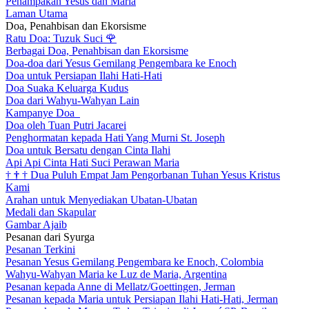
Penampakan Yesus dan Maria
Laman Utama
Doa, Penahbisan dan Ekorsisme
Ratu Doa: Tuzuk Suci
🌹
Berbagai Doa, Penahbisan dan Ekorsisme
Doa-doa dari Yesus Gemilang Pengembara ke Enoch
Doa untuk Persiapan Ilahi Hati-Hati
Doa Suaka Keluarga Kudus
Doa dari Wahyu-Wahyan Lain
Kampanye Doa
Doa oleh Tuan Putri Jacarei
Penghormatan kepada Hati Yang Murni St. Joseph
Doa untuk Bersatu dengan Cinta Ilahi
Api Api Cinta Hati Suci Perawan Maria
†
†
†
Dua Puluh Empat Jam Pengorbanan Tuhan Yesus Kristus
Kami
Arahan untuk Menyediakan Ubatan-Ubatan
Medali dan Skapular
Gambar Ajaib
Pesanan dari Syurga
Pesanan Terkini
Pesanan Yesus Gemilang Pengembara ke Enoch, Colombia
Wahyu-Wahyan Maria ke Luz de Maria, Argentina
Pesanan kepada Anne di Mellatz/Goettingen, Jerman
Pesanan kepada Maria untuk Persiapan Ilahi Hati-Hati, Jerman