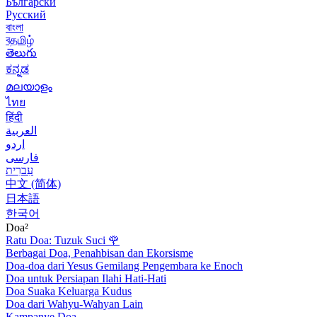
Български
Русский
বাংলা
বதமிழ்
తెలుగు
ಕನ್ನಡ
മലയാളം
ไทย
हिंदी
العربية
اردو
فارسی
עִברִית
中文 (简体)
日本語
한국어
Doa²
Ratu Doa: Tuzuk Suci
🌹
Berbagai Doa, Penahbisan dan Ekorsisme
Doa-doa dari Yesus Gemilang Pengembara ke Enoch
Doa untuk Persiapan Ilahi Hati-Hati
Doa Suaka Keluarga Kudus
Doa dari Wahyu-Wahyan Lain
Kampanye Doa