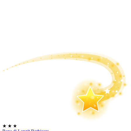
★
★
★