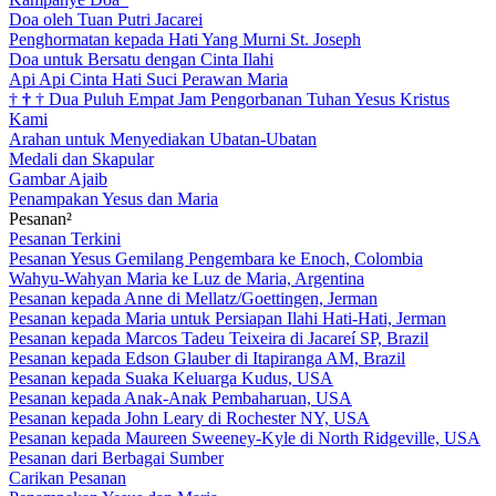
Doa oleh Tuan Putri Jacarei
Penghormatan kepada Hati Yang Murni St. Joseph
Doa untuk Bersatu dengan Cinta Ilahi
Api Api Cinta Hati Suci Perawan Maria
†
†
†
Dua Puluh Empat Jam Pengorbanan Tuhan Yesus Kristus
Kami
Arahan untuk Menyediakan Ubatan-Ubatan
Medali dan Skapular
Gambar Ajaib
Penampakan Yesus dan Maria
Pesanan²
Pesanan Terkini
Pesanan Yesus Gemilang Pengembara ke Enoch, Colombia
Wahyu-Wahyan Maria ke Luz de Maria, Argentina
Pesanan kepada Anne di Mellatz/Goettingen, Jerman
Pesanan kepada Maria untuk Persiapan Ilahi Hati-Hati, Jerman
Pesanan kepada Marcos Tadeu Teixeira di Jacareí SP, Brazil
Pesanan kepada Edson Glauber di Itapiranga AM, Brazil
Pesanan kepada Suaka Keluarga Kudus, USA
Pesanan kepada Anak-Anak Pembaharuan, USA
Pesanan kepada John Leary di Rochester NY, USA
Pesanan kepada Maureen Sweeney-Kyle di North Ridgeville, USA
Pesanan dari Berbagai Sumber
Carikan Pesanan