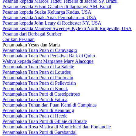
Pesanan kepada Marcos Tadeu Teixeira di Jacareí SP, Brazil
Pesanan kepada Edson Glauber di Itapiranga AM, Brazil
Pesanan kepada Suaka Keluarga Kudus, USA
Pesanan kepada Anak-Anak Pembaharuan, USA
Pesanan kepada John Leary di Rochester NY, USA
Pesanan kepada Maureen Sweeney-Kyle di North Ridgeville, USA
Pesanan dari Berbagai Sumber
Carikan Pesanan
Penampakan Yesus dan Maria
Penampakan Tuan Puan di Caravaggio
Penampakan Tuan Puan Peristiwa Baik di Quito
Wahyu kepada Saint Margarete Mary Alacoque
Penampakan Tuan Puan di La Salette
Penampakan Tuan Puan di Lourdes
Penampakan Tuan Puan di Pontmain
Penampakan Tuan Puan di Pellevoisin
Penampakan Tuan Puan di Knock
Penampakan Tuan Putri di Castelpetroso
Penampakan Tuan Putri di Fatima
Penampakan Tuhan dan Puan Kami di Campinas
Penampakan Tuan Putri di Beauraing
Penampakan Tuan Puan di Heede
Penampakan Tuan Putri di Ghiaie di Bonate
Penampakan Rosa Mistica di Montichiari dan Fontanelle
Penampakan Tuan Putri di Garabandal