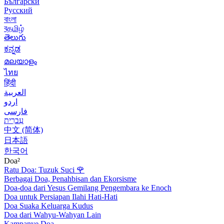
Български
Русский
বাংলা
বதமிழ்
తెలుగు
ಕನ್ನಡ
മലയാളം
ไทย
हिंदी
العربية
اردو
فارسی
עִברִית
中文 (简体)
日本語
한국어
Doa²
Ratu Doa: Tuzuk Suci
🌹
Berbagai Doa, Penahbisan dan Ekorsisme
Doa-doa dari Yesus Gemilang Pengembara ke Enoch
Doa untuk Persiapan Ilahi Hati-Hati
Doa Suaka Keluarga Kudus
Doa dari Wahyu-Wahyan Lain
Kampanye Doa