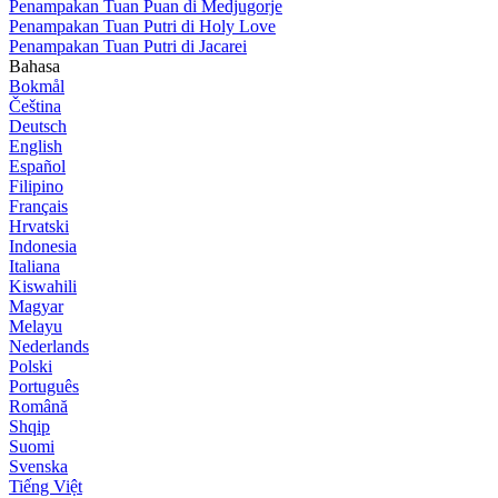
Penampakan Tuan Puan di Medjugorje
Penampakan Tuan Putri di Holy Love
Penampakan Tuan Putri di Jacarei
Bahasa
Bokmål
Čeština
Deutsch
English
Español
Filipino
Français
Hrvatski
Indonesia
Italiana
Kiswahili
Magyar
Melayu
Nederlands
Polski
Português
Română
Shqip
Suomi
Svenska
Tiếng Việt