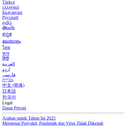
Türkçe
ελληνικά
Български
Русский
தமிழ்
తెలుగు
ಕನ್ನಡ
മലയാളം
ไทย
বাংলা
हिंदी
العربية
اردو
فارسی
עִברִית
中文 (简体)
日本語
한국어
Legal
Dasar Privasi
Arahan untuk Tahun Ini 2025
Mengenai Penyakit, Pandemik dan Virus Tidak Dikenali