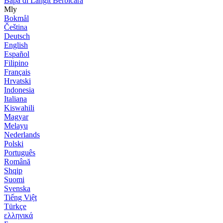
Bapa di Langit Berbicara
Mly
Bokmål
Čeština
Deutsch
English
Español
Filipino
Français
Hrvatski
Indonesia
Italiana
Kiswahili
Magyar
Melayu
Nederlands
Polski
Português
Română
Shqip
Suomi
Svenska
Tiếng Việt
Türkçe
ελληνικά