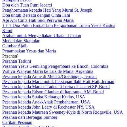
Doa oleh Tuan Putri Jacarei
Penghormatan kepada Hati Yang Murni St. Joseph
Doa untuk Bersatu dengan Cinta Ilahi
Api Api Cinta Hati Suci Perawan Maria
†
†
†
Dua Puluh Empat Jam Pengorbanan Tuhan Yesus Kristus
Kami
Arahan untuk Menyediakan Ubatan-Ubatan
Medali dan Skapular
Gambar Ajaib
Penampakan Yesus dan Maria
Pesanan²
Pesanan Terkini
Pesanan Yesus Gemilang Pengembara ke Enoch, Colombia
Wahyu-Wahyan Maria ke Luz de Maria, Argentina
Pesanan kepada Anne di Mellatz/Goettingen, Jerman
Pesanan kepada Maria untuk Persiapan Ilahi Hati-Hati, Jerman
Pesanan kepada Marcos Tadeu Teixeira di Jacareí SP, Brazil
Pesanan kepada Edson Glauber di Itapiranga AM, Brazil
Pesanan kepada Suaka Keluarga Kudus, USA
Pesanan kepada Anak-Anak Pembaharuan, USA
Pesanan kepada John Leary di Rochester NY, USA
Pesanan kepada Maureen Sweeney-Kyle di North Ridgeville, USA
Pesanan dari Berbagai Sumber
Carikan Pesanan