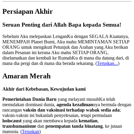
Persiapan Akhir
Seruan Penting dari Allah Bapa kepada Semua!
Sebelum Aku melepaskan LenganKu dengan SEGALA Kuatanya,
MENEMPAH Planet Bumi, Aku mahu MEMINTAMAN SETIAP
ORANG untuk mengikuti Petunjuk dan Arahan yang Aku berikan
dalam Pesanan ini kerana Aku mahu SETIAP ORANG,
diselamatkan dan kembali ke RumahKu di mana dia datang dari, di
mana dia pergi dan di mana dia berada sekarang.
(
Teruskan...
)
Amaran Merah
Akhir dari Kebebasan, Kewujudan kami
Pemerintahan Dunia Baru
yang melayani musuhKu telah
memulakan dominasi dunia,
agenda kezaliman
nya bermula dengan
rancangan
vaksin dan vaksinasi terhadap wabak sedia ada
;
vaksin-vaksin ini bukanlah penyelesaian, tetapi permulaan
holocaust
yang akan membawa kepada
kematian
,
transhumanisme
dan
penempatan tanda binatang
, ke jutaan
manusia. (
Teruskan
)