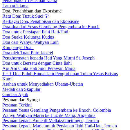
Penampakan Yesus dan Maria
Laman Utama
Doa, Penahbisan dan Ekorsisme
Ratu Doa: Tuzuk Suci
🌹
Berbagai Doa, Penahbisan dan Ekorsisme
Doa-doa dari Yesus Gemilang Pengembara ke Enoch
Doa untuk Persiapan Ilahi Hati-Hati
Doa Suaka Keluarga Kudus
Doa dari Wahyu-Wahyan Lain
Kampanye Doa
Doa oleh Tuan Putri Jacarei
Penghormatan kepada Hati Yang Murni St. Joseph
Doa untuk Bersatu dengan Cinta Ilahi
Api Api Cinta Hati Suci Perawan Maria
†
†
†
Dua Puluh Empat Jam Pengorbanan Tuhan Yesus Kristus
Kami
Arahan untuk Menyediakan Ubatan-Ubatan
Medali dan Skapular
Gambar Ajaib
Pesanan dari Syurga
Pesanan Terkini
Pesanan Yesus Gemilang Pengembara ke Enoch, Colombia
Wahyu-Wahyan Maria ke Luz de Maria, Argentina
Pesanan kepada Anne di Mellatz/Goettingen, Jerman
Pesanan kepada Maria untuk Persiapan Ilahi Hati-Hati, Jerman