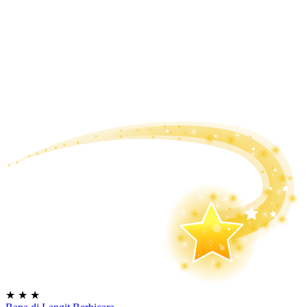
★
★
★