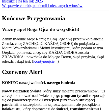
Instrukcje na ten rok 2025
W sprawie chorób, pandemii i nieznanych wirusów
Końcowe Przygotowania
Ważny apel Boga Ojca do wszystkich!
Zanim uwolnię Moje Ramię z Całą Jego Siłą przeciwko planecie
Ziemia, chcę ZACHĘCIĆ KAŻDĄ OSOBĘ do podążania za
Moimi Wskazówkami i Moimi Instrukcjami, które podam w tym
Orędziu, ponieważ chcę, aby KAŻDA OSOBA została
ZBAWIONA i powróciła do Mojego Domu, skąd przybyła, skąd
odeszła i skąd jest.
(
Kontynuujcie...
)
Czerwony Alert
KONIEC naszej wolności, naszego istnienia
Nowy Porządek Świata
, który służy mojemu przeciwnikowi, już
zaczął dominować nad światem, jego
program tyranii
rozpoczął
się od planu
szczepionek i szczepień przeciwko istniejącej
pandemii
; te szczepionki nie są rozwiązaniem, ale początkiem
holokaustu
, który doprowadzi do
śmierci
,
transhumanizmu
i