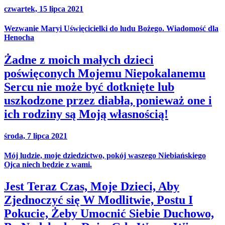
czwartek, 15 lipca 2021
Wezwanie Maryi Uświęcicielki do ludu Bożego. Wiadomość dla
Henocha
Żadne z moich małych dzieci
poświęconych Mojemu Niepokalanemu
Sercu nie może być dotknięte lub
uszkodzone przez diabła, ponieważ one i
ich rodziny są Moją własnością!
środa, 7 lipca 2021
Mój ludzie, moje dziedzictwo, pokój waszego Niebiańskiego
Ojca niech będzie z wami.
Jest Teraz Czas, Moje Dzieci, Aby
Zjednoczyć się W Modlitwie, Postu I
Pokucie, Żeby Umocnić Siebie Duchowo,