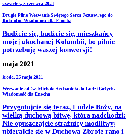
czwartek, 3 czerwca 2021
Drugie Pilne Wezwanie Świętego Serca Jezusowego do
Kolumbii. Wiadomość dla Enocha
Budźcie się, budźcie się, mieszkańcy
mojej ukochanej Kolumbii, bo pilnie
potrzebuję waszej konwersji!
maja 2021
środa, 26 maja 2021
Wezwanie od św. Michała Archanioła do Ludzi Bożych.
Wiadomość dla Enocha
Przygotujcie się teraz, Ludzie Boży, na
wielką duchową bitwę, która nadchodzi:
Nie opuszczajcie strażnicy modlitwy;
ubierajcie się w Duchową Zbroję rano i