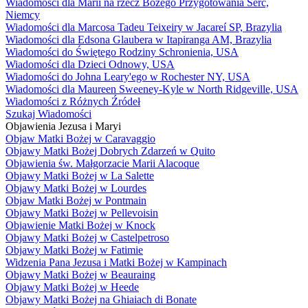
Wiadomości dla Marii na rzecz Bożego Przygotowania Serc,
Niemcy
Wiadomości dla Marcosa Tadeu Teixeiry w Jacareí SP, Brazylia
Wiadomości dla Edsona Glaubera w Itapiranga AM, Brazylia
Wiadomości do Świętego Rodziny Schronienia, USA
Wiadomości dla Dzieci Odnowy, USA
Wiadomości do Johna Leary'ego w Rochester NY, USA
Wiadomości dla Maureen Sweeney-Kyle w North Ridgeville, USA
Wiadomości z Różnych Źródeł
Szukaj Wiadomości
Objawienia Jezusa i Maryi
Objaw Matki Bożej w Caravaggio
Objawy Matki Bożej Dobrych Zdarzeń w Quito
Objawienia św. Małgorzacie Marii Alacoque
Objawy Matki Bożej w La Salette
Objawy Matki Bożej w Lourdes
Objaw Matki Bożej w Pontmain
Objawy Matki Bożej w Pellevoisin
Objawienie Matki Bożej w Knock
Objawy Matki Bożej w Castelpetroso
Objawy Matki Bożej w Fatimie
Widzenia Pana Jezusa i Matki Bożej w Kampinach
Objawy Matki Bożej w Beauraing
Objawy Matki Bożej w Heede
Objawy Matki Bożej na Ghiaiach di Bonate