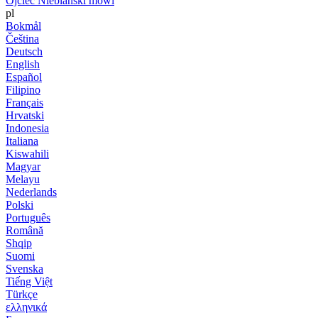
Ojciec Niebiański mówi
pl
Bokmål
Čeština
Deutsch
English
Español
Filipino
Français
Hrvatski
Indonesia
Italiana
Kiswahili
Magyar
Melayu
Nederlands
Polski
Português
Română
Shqip
Suomi
Svenska
Tiếng Việt
Türkçe
ελληνικά