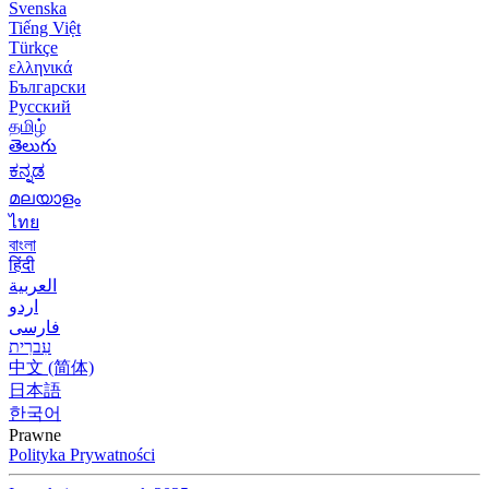
Svenska
Tiếng Việt
Türkçe
ελληνικά
Български
Русский
தமிழ்
తెలుగు
ಕನ್ನಡ
മലയാളം
ไทย
বাংলা
हिंदी
العربية
اردو
فارسی
עִברִית
中文 (简体)
日本語
한국어
Prawne
Polityka Prywatności