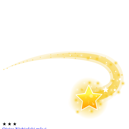
★
★
★