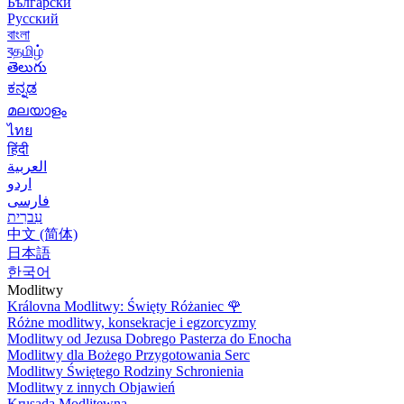
Български
Русский
বাংলা
বதமிழ்
తెలుగు
ಕನ್ನಡ
മലയാളം
ไทย
हिंदी
العربية
اردو
فارسی
עִברִית
中文 (简体)
日本語
한국어
Modlitwy
Královna Modlitwy: Święty Różaniec
🌹
Różne modlitwy, konsekracje i egzorcyzmy
Modlitwy od Jezusa Dobrego Pasterza do Enocha
Modlitwy dla Bożego Przygotowania Serc
Modlitwy Świętego Rodziny Schronienia
Modlitwy z innych Objawień
Krusada Modlitewna