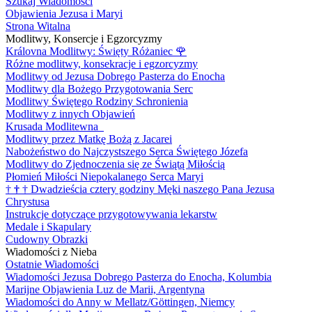
Szukaj Wiadomości
Objawienia Jezusa i Maryi
Strona Witalna
Modlitwy, Konsercje i Egzorcyzmy
Královna Modlitwy: Święty Różaniec
🌹
Różne modlitwy, konsekracje i egzorcyzmy
Modlitwy od Jezusa Dobrego Pasterza do Enocha
Modlitwy dla Bożego Przygotowania Serc
Modlitwy Świętego Rodziny Schronienia
Modlitwy z innych Objawień
Krusada Modlitewna
Modlitwy przez Matkę Bożą z Jacarei
Nabożeństwo do Najczystszego Serca Świętego Józefa
Modlitwy do Zjednoczenia się ze Świątą Miłością
Płomień Miłości Niepokalanego Serca Maryi
†
†
†
Dwadzieścia cztery godziny Męki naszego Pana Jezusa
Chrystusa
Instrukcje dotyczące przygotowywania lekarstw
Medale i Skapulary
Cudowny Obrazki
Wiadomości z Nieba
Ostatnie Wiadomości
Wiadomości Jezusa Dobrego Pasterza do Enocha, Kolumbia
Marijne Objawienia Luz de Marii, Argentyna
Wiadomości do Anny w Mellatz/Göttingen, Niemcy