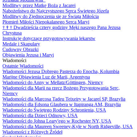
Modlitwy przez Matkę Bożą z Jacarei
Nabożeństwo do Najczystszego Serca Świętego Józefa
Modlitwy do Zjednoczenia się ze Świątą Miłością
Płomień Miłości Niepokalanego Serca Maryi
†
†
†
Dwadzieścia cztery godziny Męki naszego Pana Jezusa
Chrystusa
Instrukcje dotyczące przygotowywania lekarstw
Medale i Skapulary
Cudowny Obrazki
Objawienia Jezusa i Maryi
Wiadomości
Ostatnie Wiadomości
Wiadomości Jezusa Dobrego Pasterza do Enocha, Kolumbia
Marijne Objawienia Luz de Marii, Argentyna
Wiadomości do Anny w Mellatz/Göttingen, Niemcy
Wiadomości dla Marii na rzecz Bożego Przygotowania Serc,
Niemcy
Wiadomości dla Marcosa Tadeu Teixeiry w Jacareí SP, Brazylia
Wiadomości dla Edsona Glaubera w Itapiranga AM, Brazylia
Wiadomości do Świętego Rodziny Schronienia, USA
Wiadomości dla Dzieci Odnowy, USA
Wiadomości do Johna Leary'ego w Rochester NY, USA
Wiadomości dla Maureen Sweeney-Kyle w North Ridgeville, USA
Wiadomości z Różnych Źródeł