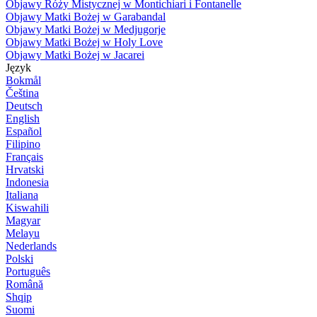
Objawy Róży Mistycznej w Montichiari i Fontanelle
Objawy Matki Bożej w Garabandal
Objawy Matki Bożej w Medjugorje
Objawy Matki Bożej w Holy Love
Objawy Matki Bożej w Jacarei
Język
Bokmål
Čeština
Deutsch
English
Español
Filipino
Français
Hrvatski
Indonesia
Italiana
Kiswahili
Magyar
Melayu
Nederlands
Polski
Português
Română
Shqip
Suomi