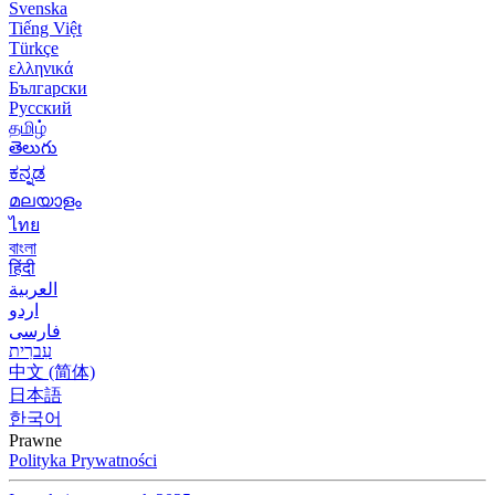
Svenska
Tiếng Việt
Türkçe
ελληνικά
Български
Русский
தமிழ்
తెలుగు
ಕನ್ನಡ
മലയാളം
ไทย
বাংলা
हिंदी
العربية
اردو
فارسی
עִברִית
中文 (简体)
日本語
한국어
Prawne
Polityka Prywatności