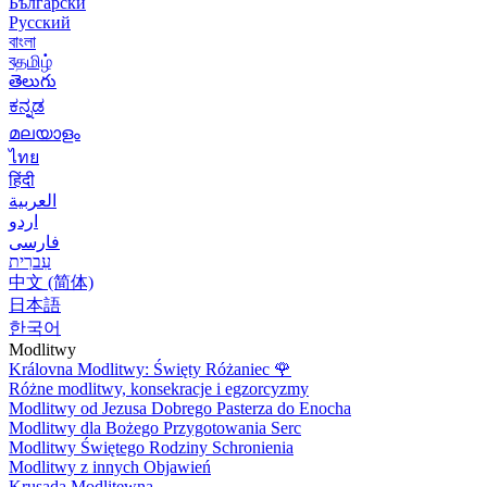
Български
Русский
বাংলা
বதமிழ்
తెలుగు
ಕನ್ನಡ
മലയാളം
ไทย
हिंदी
العربية
اردو
فارسی
עִברִית
中文 (简体)
日本語
한국어
Modlitwy
Královna Modlitwy: Święty Różaniec
🌹
Różne modlitwy, konsekracje i egzorcyzmy
Modlitwy od Jezusa Dobrego Pasterza do Enocha
Modlitwy dla Bożego Przygotowania Serc
Modlitwy Świętego Rodziny Schronienia
Modlitwy z innych Objawień
Krusada Modlitewna