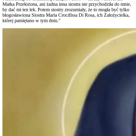
Matka Przełożona, ani żadna inna siostra nie przychodziła do mnie,
by dać mi ten lek. Potem siostry zrozumiały, że to mogła być tylko
błogosławiona Siostra Maria Crocifissa Di Rosa, ich Założycielka,
której pamiętano w tym dniu."