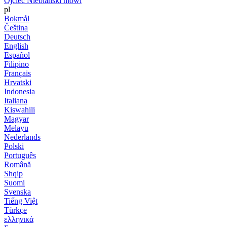
Ojciec Niebiański mówi
pl
Bokmål
Čeština
Deutsch
English
Español
Filipino
Français
Hrvatski
Indonesia
Italiana
Kiswahili
Magyar
Melayu
Nederlands
Polski
Português
Română
Shqip
Suomi
Svenska
Tiếng Việt
Türkçe
ελληνικά