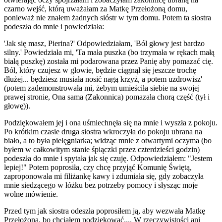
czarno wejść, którą uważałam za Matkę Przełożoną domu,
ponieważ nie znałem żadnych sióstr w tym domu. Potem ta siostra
podeszła do mnie i powiedziała:
'Jak się masz, Pierina?' Odpowiedziałam, 'Ból głowy jest bardzo
silny.' Powiedziała mi, 'Ta mała puszka (bo trzymała w rękach małą
białą puszkę) została mi podarowana przez
Panię
aby pomazać cię.
Ból, który czujesz w głowie, będzie ciągnął się jeszcze trochę
dłużej... będziesz musiała nosić nagą krzyż, a potem uzdrowisz'
(potem zademonstrowała mi, żebym umieściła siebie na swojej
prawej stronie,
Ona sama (Zakonnica)
pomazała chorą część (tył i
głowę)).
Podziękowałem jej i ona uśmiechnęła się na mnie i wyszła z pokoju.
Po krótkim czasie druga siostra wkroczyła do pokoju ubrana na
biało, a to była pielęgniarka; widząc mnie z otwartymi oczyma (bo
byłem w całkowitym stanie śpiączki przez czterdzieści godzin)
podeszła do mnie i spytała jak się czuję. Odpowiedziałem: "Jestem
lepiej!" Potem poprosiła, czy chcę przyjąć Komunię Świętą,
zaproponowała mi filiżankę kawy i zdumiała się, gdy zobaczyła
mnie siedzącego w łóżku bez potrzeby pomocy i słysząc moje
wolne mówienie.
Przed tym jak siostra odeszła poprosiłem ją, aby wezwała Matkę
Przełożoną, bo chciałem podziękować.... W rzeczywistości ani