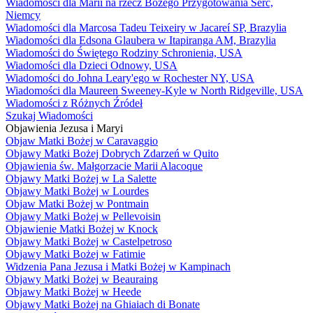
Wiadomości dla Marii na rzecz Bożego Przygotowania Serc,
Niemcy
Wiadomości dla Marcosa Tadeu Teixeiry w Jacareí SP, Brazylia
Wiadomości dla Edsona Glaubera w Itapiranga AM, Brazylia
Wiadomości do Świętego Rodziny Schronienia, USA
Wiadomości dla Dzieci Odnowy, USA
Wiadomości do Johna Leary'ego w Rochester NY, USA
Wiadomości dla Maureen Sweeney-Kyle w North Ridgeville, USA
Wiadomości z Różnych Źródeł
Szukaj Wiadomości
Objawienia Jezusa i Maryi
Objaw Matki Bożej w Caravaggio
Objawy Matki Bożej Dobrych Zdarzeń w Quito
Objawienia św. Małgorzacie Marii Alacoque
Objawy Matki Bożej w La Salette
Objawy Matki Bożej w Lourdes
Objaw Matki Bożej w Pontmain
Objawy Matki Bożej w Pellevoisin
Objawienie Matki Bożej w Knock
Objawy Matki Bożej w Castelpetroso
Objawy Matki Bożej w Fatimie
Widzenia Pana Jezusa i Matki Bożej w Kampinach
Objawy Matki Bożej w Beauraing
Objawy Matki Bożej w Heede
Objawy Matki Bożej na Ghiaiach di Bonate