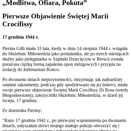
„Modlitwa, Ofiara, Pokuta”
Pierwsze Objawienie Świętej Marii
Crocifissy
17 grudnia 1944 r.
Pierina Gilli miała 33 lata, kiedy w dniu 14 sierpnia 1944 r. wstąpiła
do Służebnic Miłosierdzia jako postulantka, ale po trzech miesiącach
służby jako pielęgniarka w Szpitalu Dziecięcym w Brescii została
porażona ciężką formą zapalenia opon mózgowych i przyjęta na
izolację do Infirmarium Ronco.
Po dwunastu dniach nieprzytomności, otrzymując jak najbardziej
ostatnie sakramenty, podczas gdy spodziewano się jej śmierci, miała
swoje pierwsze objawienie
Świętej Marii Crocifissy Di Rosa (wtedy
Błogosławionej)
, założycielki Służebnic Miłosierdzia, w dzień jej
święta, 17 grudnia.
Ze dziennika Pieriny:
"Rano 17 grudnia 1941 r., po pierwszej wspomnieniu po dwunastu
dniach, usłyszałam drzwi mojego małego pokoju otworzyć się i
otwierając oczy spojrzałam i zobaczyłam zakonnicę ubraną na