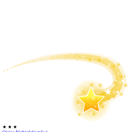
★
★
★