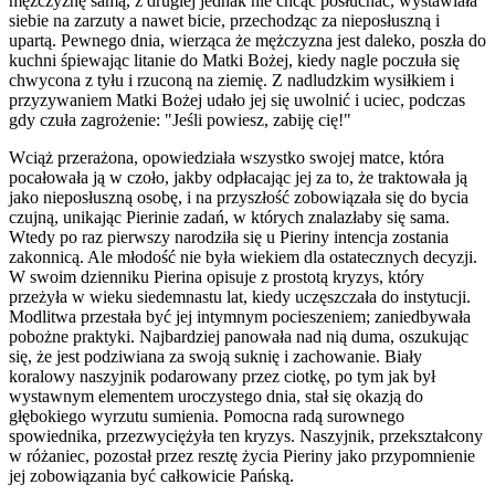
mężczyznę samą, z drugiej jednak nie chcąc posłuchać, wystawiała
siebie na zarzuty a nawet bicie, przechodząc za nieposłuszną i
upartą. Pewnego dnia, wierząca że mężczyzna jest daleko, poszła do
kuchni śpiewając litanie do Matki Bożej, kiedy nagle poczuła się
chwycona z tyłu i rzuconą na ziemię. Z nadludzkim wysiłkiem i
przyzywaniem Matki Bożej udało jej się uwolnić i uciec, podczas
gdy czuła zagrożenie: "Jeśli powiesz, zabiję cię!"
Wciąż przerażona, opowiedziała wszystko swojej matce, która
pocałowała ją w czoło, jakby odpłacając jej za to, że traktowała ją
jako nieposłuszną osobę, i na przyszłość zobowiązała się do bycia
czujną, unikając Pierinie zadań, w których znalazłaby się sama.
Wtedy po raz pierwszy narodziła się u Pieriny intencja zostania
zakonnicą. Ale młodość nie była wiekiem dla ostatecznych decyzji.
W swoim dzienniku Pierina opisuje z prostotą kryzys, który
przeżyła w wieku siedemnastu lat, kiedy uczęszczała do instytucji.
Modlitwa przestała być jej intymnym pocieszeniem; zaniedbywała
pobożne praktyki. Najbardziej panowała nad nią duma, oszukując
się, że jest podziwiana za swoją suknię i zachowanie. Biały
koralowy naszyjnik podarowany przez ciotkę, po tym jak był
wystawnym elementem uroczystego dnia, stał się okazją do
głębokiego wyrzutu sumienia. Pomocna radą surownego
spowiednika, przezwyciężyła ten kryzys. Naszyjnik, przekształcony
w różaniec, pozostał przez resztę życia Pieriny jako przypomnienie
jej zobowiązania być całkowicie Pańską.