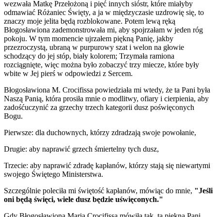
wezwała Matkę Przełożoną i pięć innych sióstr, które miałyby
odmawiać Różaniec Święty, a ja w międzyczasie uzdrowię się, to
znaczy moje jelita będą rozblokowane. Potem lewą ręką
Błogosławiona
zademonstrowała mi, aby spojrzałam w jeden róg
pokoju. W tym momencie ujrzałem
piękną Panię
, jakby
przezroczystą, ubraną w purpurowy szat i welon na głowie
schodzący do jej stóp, biały kolorem; Trzymała ramiona
rozciągnięte, więc można było zobaczyć trzy miecze, które były
wbite w Jej pierś w odpowiedzi z Sercem.
Błogosławiona M. Crocifissa
powiedziała mi wtedy, że ta Pani była
Naszą Panią
, która prosiła mnie o modlitwy, ofiary i cierpienia, aby
zadośćuczynić za grzechy trzech kategorii dusz poświęconych
Bogu.
Pierwsze: dla duchownych, którzy zdradzają swoje powołanie,
Drugie: aby naprawić grzech śmiertelny tych dusz,
Trzecie: aby naprawić zdradę kapłanów, którzy stają się niewartymi
swojego Świętego Ministerstwa.
Szczególnie poleciła mi świętość kapłanów, mówiąc do mnie,
"Jeśli
oni będą święci, wiele dusz będzie uświęconych."
Gdy
Błogosławiona Maria Crocifissa
mówiła tak, ta
piękna Pani