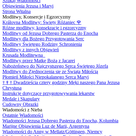
Szukaj Wiadomości
Objawienia Jezusa i Maryi
Strona Witalna
Modlitwy, Konsercje i Egzorcyzmy
Královna Modlitwy: Święty Różaniec
🌹
Różne modlitwy, konsekracje i egzorcyzmy
Modlitwy od Jezusa Dobrego Pasterza do Enocha
Modlitwy dla Bożego Przygotowania Serc
Modlitwy Świętego Rodziny Schronienia
Modlitwy z innych Objawień
Krusada Modlitewna
Modlitwy przez Matkę Bożą z Jacarei
Nabożeństwo do Najczystszego Serca Świętego Józefa
Modlitwy do Zjednoczenia się ze Świątą Miłością
Płomień Miłości Niepokalanego Serca Maryi
†
†
†
Dwadzieścia cztery godziny Męki naszego Pana Jezusa
Chrystusa
Instrukcje dotyczące przygotowywania lekarstw
Medale i Skapulary
Cudowny Obrazki
Wiadomości z Nieba
Ostatnie Wiadomości
Wiadomości Jezusa Dobrego Pasterza do Enocha, Kolumbia
Marijne Objawienia Luz de Marii, Argentyna
Wiadomości do Anny w Mellatz/Göttingen, Niemcy