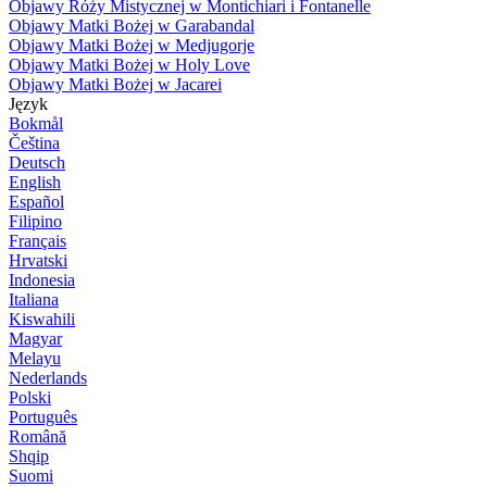
Objawy Róży Mistycznej w Montichiari i Fontanelle
Objawy Matki Bożej w Garabandal
Objawy Matki Bożej w Medjugorje
Objawy Matki Bożej w Holy Love
Objawy Matki Bożej w Jacarei
Język
Bokmål
Čeština
Deutsch
English
Español
Filipino
Français
Hrvatski
Indonesia
Italiana
Kiswahili
Magyar
Melayu
Nederlands
Polski
Português
Română
Shqip
Suomi