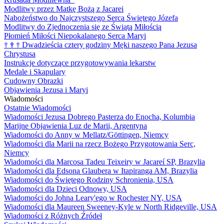
Modlitwy przez Matkę Bożą z Jacarei
Nabożeństwo do Najczystszego Serca Świętego Józefa
Modlitwy do Zjednoczenia się ze Świątą Miłością
Płomień Miłości Niepokalanego Serca Maryi
†
†
†
Dwadzieścia cztery godziny Męki naszego Pana Jezusa
Chrystusa
Instrukcje dotyczące przygotowywania lekarstw
Medale i Skapulary
Cudowny Obrazki
Objawienia Jezusa i Maryi
Wiadomości
Ostatnie Wiadomości
Wiadomości Jezusa Dobrego Pasterza do Enocha, Kolumbia
Marijne Objawienia Luz de Marii, Argentyna
Wiadomości do Anny w Mellatz/Göttingen, Niemcy
Wiadomości dla Marii na rzecz Bożego Przygotowania Serc,
Niemcy
Wiadomości dla Marcosa Tadeu Teixeiry w Jacareí SP, Brazylia
Wiadomości dla Edsona Glaubera w Itapiranga AM, Brazylia
Wiadomości do Świętego Rodziny Schronienia, USA
Wiadomości dla Dzieci Odnowy, USA
Wiadomości do Johna Leary'ego w Rochester NY, USA
Wiadomości dla Maureen Sweeney-Kyle w North Ridgeville, USA
Wiadomości z Różnych Źródeł