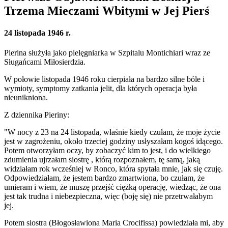
Trzema Mieczami Wbitymi w Jej Pierś
24 listopada 1946 r.
Pierina służyła jako pielęgniarka w Szpitalu Montichiari wraz ze
Sługańcami Miłosierdzia.
W połowie listopada 1946 roku cierpiała na bardzo silne bóle i
wymioty, symptomy zatkania jelit, dla których operacja była
nieunikniona.
Z dziennika Pieriny:
"W nocy z 23 na 24 listopada, właśnie kiedy czułam, że moje życie
jest w zagrożeniu, około trzeciej godziny usłyszałam kogoś idącego.
Potem otworzyłam oczy, by zobaczyć kim to jest, i do wielkiego
zdumienia ujrzałam
siostrę
, którą rozpoznałem, tę samą, jaką
widziałam rok wcześniej w Ronco, która spytała mnie, jak się czuję.
Odpowiedziałam, że jestem bardzo zmartwiona, bo czułam, że
umieram i wiem, że muszę przejść ciężką operację, wiedząc, że ona
jest tak trudna i niebezpieczna, więc (boję się) nie przetrwałabym
jej.
Potem
siostra (Błogosławiona Maria Crocifissa)
powiedziała mi, aby