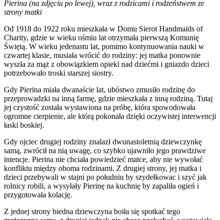
Pierina (na zdjęciu po lewej), wraz z rodzicami i rodzeństwem ze
strony matki
Od 1918 do 1922 roku mieszkała w Domu Sierot Handmaids of
Charity, gdzie w wieku ośmiu lat otrzymała pierwszą Komunię
Świętą. W wieku jedenastu lat, pomimo kontynuowania nauki w
czwartej klasie, musiała wrócić do rodziny: jej matka ponownie
wyszła za mąż z obowiązkiem opieki nad dziećmi i gniazdo dzieci
potrzebowało troski starszej siostry.
Gdy Pierina miała dwanaście lat, ubóstwo zmusiło rodzinę do
przeprowadzki na inną farmę, gdzie mieszkała z inną rodziną. Tutaj
jej czystość została wystawiona na próbę, która spowodowała
ogromne cierpienie, ale którą pokonała dzięki oczywistej interwencji
łaski boskiej.
Gdy ojciec drugiej rodziny znalazł dwunastoletnią dziewczynkę
samą, zwrócił na nią uwagę, co szybko ujawniło jego prawdziwe
intencje. Pierina nie chciała powiedzieć matce, aby nie wywołać
konfliktu między oboma rodzinami. Z drugiej strony, jej matka i
dzieci przebywali w stajni po południu by szydełkowac i szyć jak
rolnicy robili, a wysyłały Pierinę na kuchnię by zapaliła ogień i
przygotowała kolację.
Z jednej strony biedna dziewczyna boiła się spotkać tego