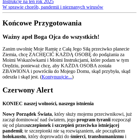
Instrukcje na ten rok 2025
W sprawie chorób, pandemii i nieznanych wirusów
Końcowe Przygotowania
Ważny apel Boga Ojca do wszystkich!
Zanim uwolnię Moje Ramię z Całą Jego Siłą przeciwko planecie
Ziemia, chcę ZACHĘCIĆ KAŻDĄ OSOBĘ do podążania za
Moimi Wskazówkami i Moimi Instrukcjami, które podam w tym
Orędziu, ponieważ chcę, aby KAŻDA OSOBA została
ZBAWIONA i powróciła do Mojego Domu, skąd przybyła, skąd
odeszła i skąd jest.
(
Kontynuujcie...
)
Czerwony Alert
KONIEC naszej wolności, naszego istnienia
Nowy Porządek Świata
, który służy mojemu przeciwnikowi, już
zaczął dominować nad światem, jego
program tyranii
rozpoczął
się od planu
szczepionek i szczepień przeciwko istniejącej
pandemii
; te szczepionki nie są rozwiązaniem, ale początkiem
holokaustu
, który doprowadzi do
śmierci
,
transhumanizmu
i