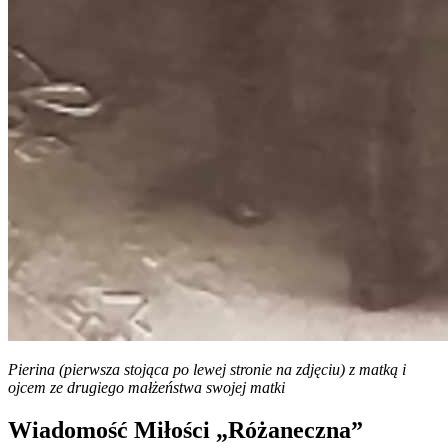
Pierina (pierwsza stojąca po lewej stronie na zdjęciu) z matką i
ojcem ze drugiego małżeństwa swojej matki
Wiadomość Miłości „Różaneczna”