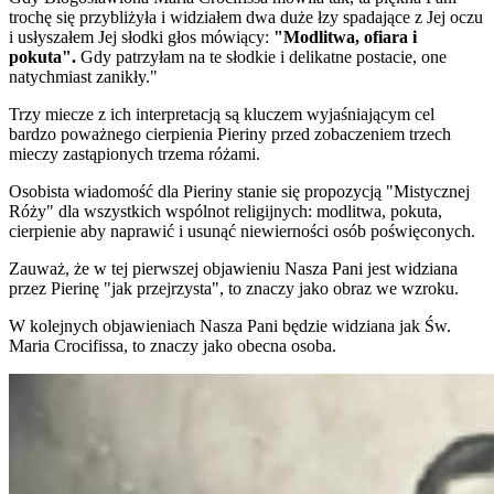
trochę się przybliżyła i widziałem dwa duże łzy spadające z Jej oczu
i usłyszałem Jej słodki głos mówiący:
"Modlitwa, ofiara i
pokuta".
Gdy patrzyłam na te słodkie i delikatne postacie, one
natychmiast zanikły."
Trzy miecze z ich interpretacją są kluczem wyjaśniającym cel
bardzo poważnego cierpienia Pieriny przed zobaczeniem trzech
mieczy zastąpionych trzema różami.
Osobista wiadomość dla Pieriny stanie się propozycją "Mistycznej
Róży" dla wszystkich wspólnot religijnych: modlitwa, pokuta,
cierpienie aby naprawić i usunąć niewierności osób poświęconych.
Zauważ, że w tej pierwszej objawieniu
Nasza Pani
jest widziana
przez Pierinę "jak przejrzysta", to znaczy jako obraz we wzroku.
W kolejnych objawieniach
Nasza Pani
będzie widziana jak
Św.
Maria Crocifissa
, to znaczy jako obecna osoba.