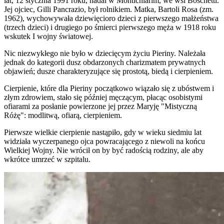
lat, 12 stycznia 1991 roku, nadal w Montichiarim, we wsi Boschetti.
Jej ojciec, Gilli Pancrazio, był rolnikiem. Matka, Bartoli Rosa (zm.
1962), wychowywała dziewięcioro dzieci z pierwszego małżeństwa
(trzech dzieci) i drugiego po śmierci pierwszego męża w 1918 roku
wskutek I wojny światowej.
Nic niezwykłego nie było w dziecięcym życiu Pieriny. Należała
jednak do kategorii dusz obdarzonych charizmatem prywatnych
objawień; dusze charakteryzujące się prostotą, biedą i cierpieniem.
Cierpienie, które dla Pieriny początkowo wiązało się z ubóstwem i
złym zdrowiem, stało się później męczącym, płacąc osobistymi
ofiarami za posłanie powierzone jej przez Maryję "Mistyczną
Różę": modlitwą, ofiarą, cierpieniem.
Pierwsze wielkie cierpienie nastąpiło, gdy w wieku siedmiu lat
widziała wyczerpanego ojca powracającego z niewoli na końcu
Wielkiej Wojny. Nie wrócił on by być radością rodziny, ale aby
wkrótce umrzeć w szpitalu.