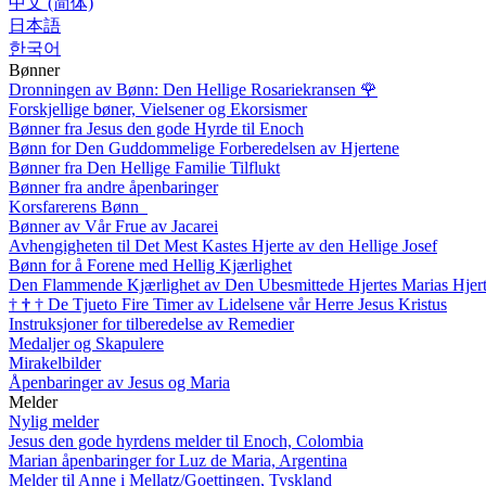
中文 (简体)
日本語
한국어
Bønner
Dronningen av Bønn: Den Hellige Rosariekransen
🌹
Forskjellige bøner, Vielsener og Ekorsismer
Bønner fra Jesus den gode Hyrde til Enoch
Bønn for Den Guddommelige Forberedelsen av Hjertene
Bønner fra Den Hellige Familie Tilflukt
Bønner fra andre åpenbaringer
Korsfarerens Bønn
Bønner av Vår Frue av Jacarei
Avhengigheten til Det Mest Kastes Hjerte av den Hellige Josef
Bønn for å Forene med Hellig Kjærlighet
Den Flammende Kjærlighet av Den Ubesmittede Hjertes Marias Hjer
†
†
†
De Tjueto Fire Timer av Lidelsene vår Herre Jesus Kristus
Instruksjoner for tilberedelse av Remedier
Medaljer og Skapulere
Mirakelbilder
Åpenbaringer av Jesus og Maria
Melder
Nylig melder
Jesus den gode hyrdens melder til Enoch, Colombia
Marian åpenbaringer for Luz de Maria, Argentina
Melder til Anne i Mellatz/Goettingen, Tyskland