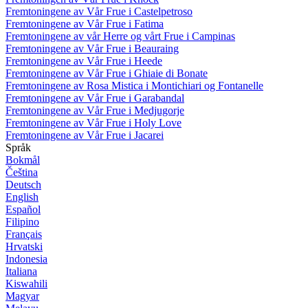
Fremtoningene av Vår Frue i Castelpetroso
Fremtoningene av Vår Frue i Fatima
Fremtoningene av vår Herre og vårt Frue i Campinas
Fremtoningene av Vår Frue i Beauraing
Fremtoningene av Vår Frue i Heede
Fremtoningene av Vår Frue i Ghiaie di Bonate
Fremtoningene av Rosa Mistica i Montichiari og Fontanelle
Fremtoningene av Vår Frue i Garabandal
Fremtoningene av Vår Frue i Medjugorje
Fremtoningene av Vår Frue i Holy Love
Fremtoningene av Vår Frue i Jacarei
Språk
Bokmål
Čeština
Deutsch
English
Español
Filipino
Français
Hrvatski
Indonesia
Italiana
Kiswahili
Magyar