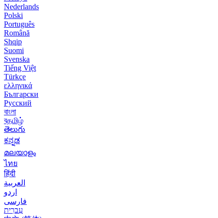
Nederlands
Polski
Português
Română
Shqip
Suomi
Svenska
Tiếng Việt
Türkçe
ελληνικά
Български
Русский
বাংলা
বதமிழ்
తెలుగు
ಕನ್ನಡ
മലയാളം
ไทย
हिंदी
العربية
اردو
فارسی
עִברִית