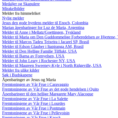
Medaljer og Skapulere
Mirakelbilder
Melder fra himmelriket
Nylig melder
Jesus den gode hyrdens melder til Enoch, Colombia
Marian åpenbaringer for Luz de Maria, Argentina
Melder til Anne i Mellatz/Goettingen, Tyskland
Melder til Maria om Den Guddommelige Forberedelsen av Hjertene, 
Melder til Marcos Tadeu Teixeira i Jacareí SP, Brasil
Melder til Edson Glauber i Itapiranga AM, Brasil
Melder til Den Hellige Familie Tilflukt, USA
Melder til Barna av Fornyelsen, USA
Melder til John Leary i Rochester NY, USA
Melder til Maureen Sweeney-Kyle i North Ridgeville, USA
Melder fra ulike kilder
Søk i Budskapene
Åpenbaringer av Jesus og Maria
Fremtoningen av Vår Frue i Caravaggio
Fremtoningene av Vår Frue av det gode hendelsen i Quito
Åpenbaringer til den hellige Margarete Mary Alacoque
Fremtoningene av Vår Frue i La Salette
Fremtoningene av Vår Frue i Lourdes
Fremtoningen av Vår Frue i Pontmain
Fremtoningene av Vår Frue i Pellevoisin
Fremtoningen av Vår Frue i Knock