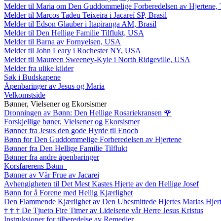
Melder til Maria om Den Guddommelige Forberedelsen av Hjertene, 
Melder til Marcos Tadeu Teixeira i Jacareí SP, Brasil
Melder til Edson Glauber i Itapiranga AM, Brasil
Melder til Den Hellige Familie Tilflukt, USA
Melder til Barna av Fornyelsen, USA
Melder til John Leary i Rochester NY, USA
Melder til Maureen Sweeney-Kyle i North Ridgeville, USA
Melder fra ulike kilder
Søk i Budskapene
Åpenbaringer av Jesus og Maria
Velkomstside
Bønner, Vielsener og Ekorsismer
Dronningen av Bønn: Den Hellige Rosariekransen
🌹
Forskjellige bøner, Vielsener og Ekorsismer
Bønner fra Jesus den gode Hyrde til Enoch
Bønn for Den Guddommelige Forberedelsen av Hjertene
Bønner fra Den Hellige Familie Tilflukt
Bønner fra andre åpenbaringer
Korsfarerens Bønn
Bønner av Vår Frue av Jacarei
Avhengigheten til Det Mest Kastes Hjerte av den Hellige Josef
Bønn for å Forene med Hellig Kjærlighet
Den Flammende Kjærlighet av Den Ubesmittede Hjertes Marias Hjer
†
†
†
De Tjueto Fire Timer av Lidelsene vår Herre Jesus Kristus
Instruksjoner for tilberedelse av Remedier