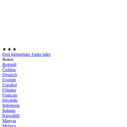
★
★
★
Den himmelske Fader taler
Bokm
Bokmål
Čeština
Deutsch
English
Español
Filipino
Français
Hrvatski
Indonesia
Italiana
Kiswahili
Magyar
Melayu