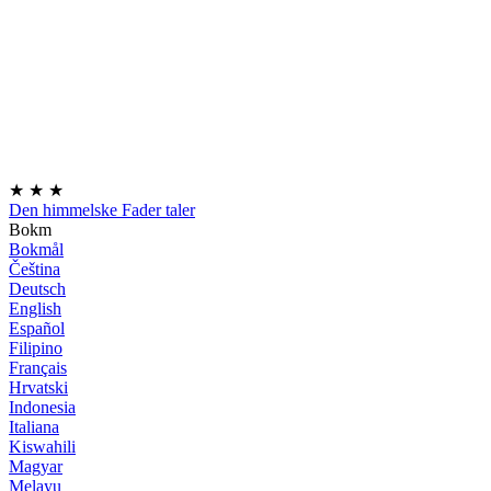
★
★
★
Den himmelske Fader taler
Bokm
Bokmål
Čeština
Deutsch
English
Español
Filipino
Français
Hrvatski
Indonesia
Italiana
Kiswahili
Magyar
Melayu