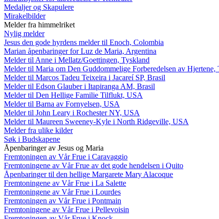
Medaljer og Skapulere
Mirakelbilder
Melder fra himmelriket
Nylig melder
Jesus den gode hyrdens melder til Enoch, Colombia
Marian åpenbaringer for Luz de Maria, Argentina
Melder til Anne i Mellatz/Goettingen, Tyskland
Melder til Maria om Den Guddommelige Forberedelsen av Hjertene, 
Melder til Marcos Tadeu Teixeira i Jacareí SP, Brasil
Melder til Edson Glauber i Itapiranga AM, Brasil
Melder til Den Hellige Familie Tilflukt, USA
Melder til Barna av Fornyelsen, USA
Melder til John Leary i Rochester NY, USA
Melder til Maureen Sweeney-Kyle i North Ridgeville, USA
Melder fra ulike kilder
Søk i Budskapene
Åpenbaringer av Jesus og Maria
Fremtoningen av Vår Frue i Caravaggio
Fremtoningene av Vår Frue av det gode hendelsen i Quito
Åpenbaringer til den hellige Margarete Mary Alacoque
Fremtoningene av Vår Frue i La Salette
Fremtoningene av Vår Frue i Lourdes
Fremtoningen av Vår Frue i Pontmain
Fremtoningene av Vår Frue i Pellevoisin
Fremtoningen av Vår Frue i Knock