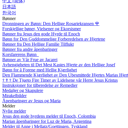
中文 (简体)
日本語
한국어
Bønner
Dronningen av Bønn: Den Hellige Rosariekransen
🌹
Forskjellige bøner, Vielsener og Ekorsismer
Bønner fra Jesus den gode Hyrde til Enoch
Bønn for Den Guddommelige Forberedelsen av Hjertene
Bønner fra Den Hellige Familie Tilflukt
Bønner fra andre åpenbaringer
Korsfarerens Bønn
Bønner av Vår Frue av Jacarei
Avhengigheten til Det Mest Kastes Hjerte av den Hellige Josef
Bønn for å Forene med Hellig Kjærlighet
Den Flammende Kjærlighet av Den Ubesmittede Hjertes Marias Hjer
†
†
†
De Tjueto Fire Timer av Lidelsene vår Herre Jesus Kristus
Instruksjoner for tilberedelse av Remedier
Medaljer og Skapulere
Mirakelbilder
Åpenbaringer av Jesus og Maria
Melder
Nylig melder
Jesus den gode hyrdens melder til Enoch, Colombia
Marian åpenbaringer for Luz de Maria, Argentina
Melder til Anne i Mellatz/Goettingen, Tyskland