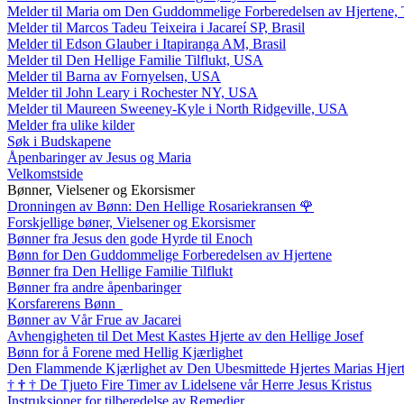
Melder til Maria om Den Guddommelige Forberedelsen av Hjertene, 
Melder til Marcos Tadeu Teixeira i Jacareí SP, Brasil
Melder til Edson Glauber i Itapiranga AM, Brasil
Melder til Den Hellige Familie Tilflukt, USA
Melder til Barna av Fornyelsen, USA
Melder til John Leary i Rochester NY, USA
Melder til Maureen Sweeney-Kyle i North Ridgeville, USA
Melder fra ulike kilder
Søk i Budskapene
Åpenbaringer av Jesus og Maria
Velkomstside
Bønner, Vielsener og Ekorsismer
Dronningen av Bønn: Den Hellige Rosariekransen
🌹
Forskjellige bøner, Vielsener og Ekorsismer
Bønner fra Jesus den gode Hyrde til Enoch
Bønn for Den Guddommelige Forberedelsen av Hjertene
Bønner fra Den Hellige Familie Tilflukt
Bønner fra andre åpenbaringer
Korsfarerens Bønn
Bønner av Vår Frue av Jacarei
Avhengigheten til Det Mest Kastes Hjerte av den Hellige Josef
Bønn for å Forene med Hellig Kjærlighet
Den Flammende Kjærlighet av Den Ubesmittede Hjertes Marias Hjer
†
†
†
De Tjueto Fire Timer av Lidelsene vår Herre Jesus Kristus
Instruksjoner for tilberedelse av Remedier