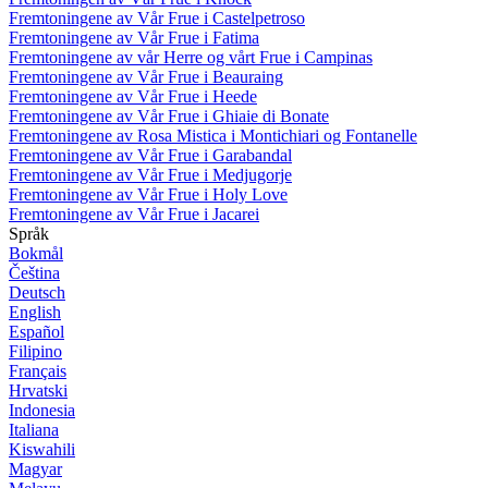
Fremtoningene av Vår Frue i Castelpetroso
Fremtoningene av Vår Frue i Fatima
Fremtoningene av vår Herre og vårt Frue i Campinas
Fremtoningene av Vår Frue i Beauraing
Fremtoningene av Vår Frue i Heede
Fremtoningene av Vår Frue i Ghiaie di Bonate
Fremtoningene av Rosa Mistica i Montichiari og Fontanelle
Fremtoningene av Vår Frue i Garabandal
Fremtoningene av Vår Frue i Medjugorje
Fremtoningene av Vår Frue i Holy Love
Fremtoningene av Vår Frue i Jacarei
Språk
Bokmål
Čeština
Deutsch
English
Español
Filipino
Français
Hrvatski
Indonesia
Italiana
Kiswahili
Magyar