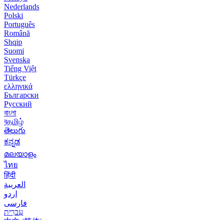
Nederlands
Polski
Português
Română
Shqip
Suomi
Svenska
Tiếng Việt
Türkçe
ελληνικά
Български
Русский
বাংলা
বதமிழ்
తెలుగు
ಕನ್ನಡ
മലയാളം
ไทย
हिंदी
العربية
اردو
فارسی
עִברִית