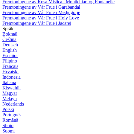
Fremtoningene av Rosa Mistica i Montichiari og Fontanelle
Fremtoningene av Vår Frue i Garabandal
Fremtoningene av Vår Frue i Medjugorje
Fremtoningene av Vår Frue i Holy Love
Fremtoningene av Vår Frue i Jacarei
Språk
Bokmål
Čeština
Deutsch
English
Español
Filipino
Français
Hrvatski
Indonesia
Italiana
Kiswahili
Magyar
Melayu
Nederlands
Polski
Português
Română
Shqip
Suomi