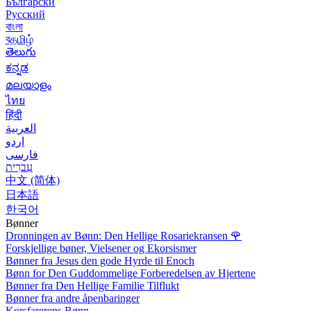
Български
Русский
বাংলা
বதமிழ்
తెలుగు
ಕನ್ನಡ
മലയാളം
ไทย
हिंदी
العربية
اردو
فارسی
עִברִית
中文 (简体)
日本語
한국어
Bønner
Dronningen av Bønn: Den Hellige Rosariekransen
🌹
Forskjellige bøner, Vielsener og Ekorsismer
Bønner fra Jesus den gode Hyrde til Enoch
Bønn for Den Guddommelige Forberedelsen av Hjertene
Bønner fra Den Hellige Familie Tilflukt
Bønner fra andre åpenbaringer
Korsfarerens Bønn