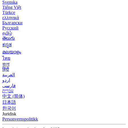
Svenska
Tiếng Việt
Türkçe
ελληνικά
Български
Русский
தமிழ்
తెలుగు
ಕನ್ನಡ
മലയാളം
ไทย
বাংলা
हिंदी
العربية
اردو
فارسی
עִברִית
中文 (简体)
日本語
한국어
Juridisk
Personvernspolitikk