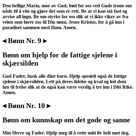
Den hellige Maria, mor av Gud, bød for oss ved Guds trone om
nåde til å vite og gjøre det som er rett. Be at vi kan stå fast og
avvise all løgn. Be om styrke for oss slik at vi ikke viker av fra
veien som fører oss til Din sønn, Jesus Kristus, for å gå inn i
paradiset sammen med Ham. Amen.
◂ Bønn Nr. 9 ▸
Bønn om hjelp for de fattige sjelene i
skjærsilden
Gud Fader, husk alle dine barn. Hjelp spesielt også de fattige
sjelene i skjærsilden. Lett på deres lidelse og kval og led dem
inn til frelse slik at de også kan være verdig å tre inn i Ditt Rike.
Amen.
◂ Bønn Nr. 10 ▸
Bønn om kunnskap om det gode og sanne
Min Herre og Fader. Hjelp meg til å rette mitt liv helt mot deg.