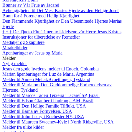
Bønner av Vår Frue av Jacarei
Avhengigheten til Det Mest Kastes Hjerte av den Hellige Josef
Bønn for å Forene med Hellig Kjærlighet
Den Flammende Kjærlighet av Den Ubesmittede Hjertes Marias
Hjerte
†
†
†
De Tjueto Fire Timer av Lidelsene vår Herre Jesus Kristus
Instruksjoner for tilberedelse av Remedier
Medaljer og Skapulere
Mirakelbilder
Åpenbaringer av Jesus og Maria
Melder
Nylig melder
Jesus den gode hyrdens melder til Enoch, Colombia
Marian åpenbaringer for Luz de Maria, Argentina
Melder til Anne i Mellatz/Goettingen, Tyskland
Melder til Maria om Den Guddommelige Forberedelsen av
Hjertene, Tyskland
Melder til Marcos Tadeu Teixeira i Jacareí SP, Brasil
Melder til Edson Glauber i Itapiranga AM, Brasil
Melder til Den Hellige Familie Tilflukt, USA
Melder til Barna av Fornyelsen, USA
Melder til John Leary i Rochester NY, USA
Melder til Maureen Sweeney-Kyle i North Ridgeville, USA
Melder fra ulike kilder