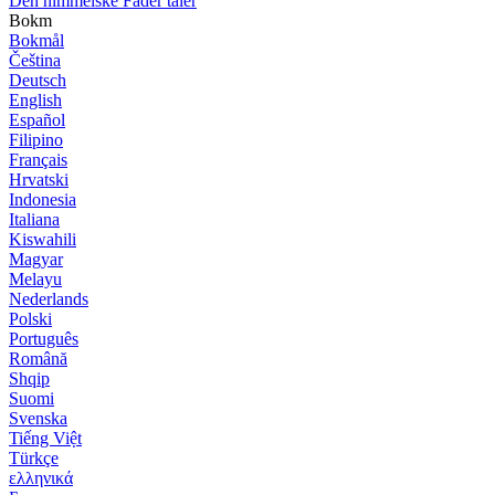
Den himmelske Fader taler
Bokm
Bokmål
Čeština
Deutsch
English
Español
Filipino
Français
Hrvatski
Indonesia
Italiana
Kiswahili
Magyar
Melayu
Nederlands
Polski
Português
Română
Shqip
Suomi
Svenska
Tiếng Việt
Türkçe
ελληνικά