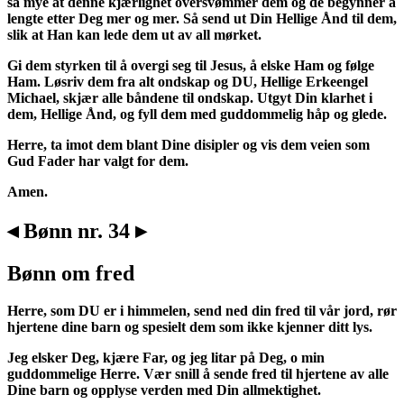
så mye at denne kjærlighet oversvømmer dem og de begynner å
lengte etter Deg mer og mer. Så send ut Din Hellige Ånd til dem,
slik at Han kan lede dem ut av all mørket.
Gi dem styrken til å overgi seg til Jesus, å elske Ham og følge
Ham. Løsriv dem fra alt ondskap og DU, Hellige Erkeengel
Michael, skjær alle båndene til ondskap. Utgyt Din klarhet i
dem, Hellige Ånd, og fyll dem med guddommelig håp og glede.
Herre, ta imot dem blant Dine disipler og vis dem veien som
Gud Fader har valgt for dem.
Amen.
◂ Bønn nr. 34 ▸
Bønn om fred
Herre, som DU er i himmelen, send ned din fred til vår jord, rør
hjertene dine barn og spesielt dem som ikke kjenner ditt lys.
Jeg elsker Deg, kjære Far, og jeg litar på Deg, o min
guddommelige Herre. Vær snill å sende fred til hjertene av alle
Dine barn og opplyse verden med Din allmektighet.