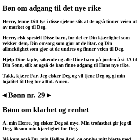
Bøn om adgang til det nye rike
Herre, tenne Ditt lys i disse sjelene slik at de også finner veien ut
av mørket og til Deg.
Herre, elsk spesielt Disse barn, for det er Din kjærlighet som
vekker dem, Din omsorg som gjør at de litar, og Din
allmektighet som gjør at de undres og finner veien til Deg.
Hjelp Dine tapte, søkende og alle Dine barn på jorden å si JA til
Din Sønn, slik at også de kan finne adgang til Hans nye rike.
Takk, kjære Far. Jeg elsker Deg og vil tjene Deg og gi min
lojalitet til Deg for alltid. Amen.
◂ Bønn nr. 29 ▸
Bønn om klarhet og renhet
Å, min Herre, jeg elsker Deg så mye. Min trofasthet gir jeg til
Deg, liksom min kjærlighet for Deg.
Nå kom også Du, min Hellige Ånd, og opplys mitt hjerte med