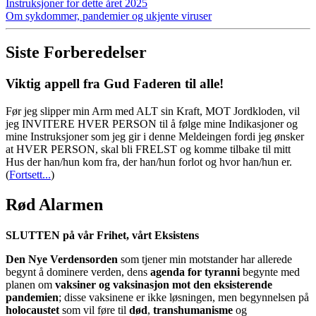
Instruksjoner for dette året 2025
Om sykdommer, pandemier og ukjente viruser
Siste Forberedelser
Viktig appell fra Gud Faderen til alle!
Før jeg slipper min Arm med ALT sin Kraft, MOT Jordkloden, vil
jeg INVITERE HVER PERSON til å følge mine Indikasjoner og
mine Instruksjoner som jeg gir i denne Meldeingen fordi jeg ønsker
at HVER PERSON, skal bli FRELST og komme tilbake til mitt
Hus der han/hun kom fra, der han/hun forlot og hvor han/hun er.
(
Fortsett...
)
Rød Alarmen
SLUTTEN på vår Frihet, vårt Eksistens
Den Nye Verdensorden
som tjener min motstander har allerede
begynt å dominere verden, dens
agenda for tyranni
begynte med
planen om
vaksiner og vaksinasjon mot den eksisterende
pandemien
; disse vaksinene er ikke løsningen, men begynnelsen på
holocaustet
som vil føre til
død
,
transhumanisme
og