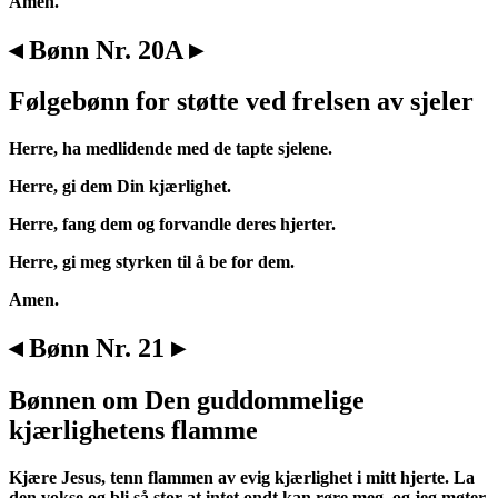
Amen.
◂ Bønn Nr. 20A ▸
Følgebønn for støtte ved frelsen av sjeler
Herre, ha medlidende med de tapte sjelene.
Herre, gi dem Din kjærlighet.
Herre, fang dem og forvandle deres hjerter.
Herre, gi meg styrken til å be for dem.
Amen.
◂ Bønn Nr. 21 ▸
Bønnen om Den guddommelige
kjærlighetens flamme
Kjære Jesus, tenn flammen av evig kjærlighet i mitt hjerte. La
den vokse og bli så stor at intet ondt kan røre meg, og jeg møter