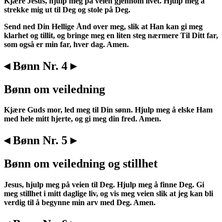
Kjære Jesus, hjulp meg på veien gjennom livet. Hjulp meg å
strekke mig ut til Deg og stole på Deg.
Send ned Din Hellige Ånd over meg, slik at Han kan gi meg
klarhet og tillit, og bringe meg en liten steg nærmere Til Ditt far,
som også er min far, hver dag. Amen.
◂ Bønn Nr. 4 ▸
Bønn om veiledning
Kjære Guds mor, led meg til Din sønn. Hjulp meg å elske Ham
med hele mitt hjerte, og gi meg din fred. Amen.
◂ Bønn Nr. 5 ▸
Bønn om veiledning og stillhet
Jesus, hjulp meg på veien til Deg. Hjulp meg å finne Deg. Gi
meg stillhet i mitt daglige liv, og vis meg veien slik at jeg kan bli
verdig til å begynne min arv med Deg. Amen.