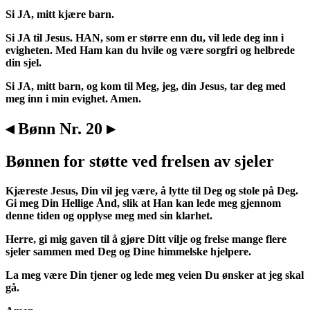
Si JA, mitt kjære barn.
Si JA til Jesus. HAN, som er større enn du, vil lede deg inn i
evigheten. Med Ham kan du hvile og være sorgfri og helbrede
din sjel.
Si JA, mitt barn, og kom til Meg, jeg, din Jesus, tar deg med
meg inn i min evighet. Amen.
◂ Bønn Nr. 20 ▸
Bønnen for støtte ved frelsen av sjeler
Kjæreste Jesus, Din vil jeg være, å lytte til Deg og stole på Deg.
Gi meg Din Hellige Ånd, slik at Han kan lede meg gjennom
denne tiden og opplyse meg med sin klarhet.
Herre, gi mig gaven til å gjøre Ditt vilje og frelse mange flere
sjeler sammen med Deg og Dine himmelske hjelpere.
La meg være Din tjener og lede meg veien Du ønsker at jeg skal
gå.