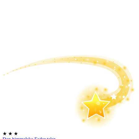
★
★
★