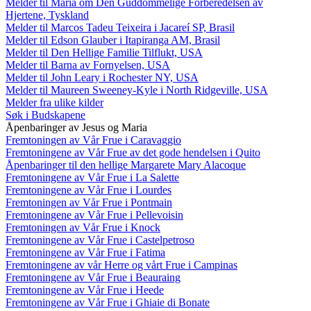
Melder til Maria om Den Guddommelige Forberedelsen av
Hjertene, Tyskland
Melder til Marcos Tadeu Teixeira i Jacareí SP, Brasil
Melder til Edson Glauber i Itapiranga AM, Brasil
Melder til Den Hellige Familie Tilflukt, USA
Melder til Barna av Fornyelsen, USA
Melder til John Leary i Rochester NY, USA
Melder til Maureen Sweeney-Kyle i North Ridgeville, USA
Melder fra ulike kilder
Søk i Budskapene
Åpenbaringer av Jesus og Maria
Fremtoningen av Vår Frue i Caravaggio
Fremtoningene av Vår Frue av det gode hendelsen i Quito
Åpenbaringer til den hellige Margarete Mary Alacoque
Fremtoningene av Vår Frue i La Salette
Fremtoningene av Vår Frue i Lourdes
Fremtoningen av Vår Frue i Pontmain
Fremtoningene av Vår Frue i Pellevoisin
Fremtoningen av Vår Frue i Knock
Fremtoningene av Vår Frue i Castelpetroso
Fremtoningene av Vår Frue i Fatima
Fremtoningene av vår Herre og vårt Frue i Campinas
Fremtoningene av Vår Frue i Beauraing
Fremtoningene av Vår Frue i Heede
Fremtoningene av Vår Frue i Ghiaie di Bonate