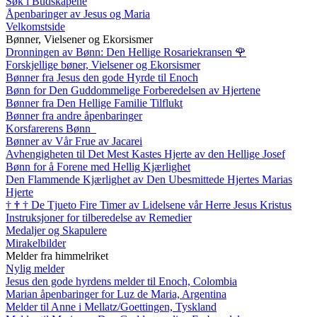
Søk i Budskapene
Åpenbaringer av Jesus og Maria
Velkomstside
Bønner, Vielsener og Ekorsismer
Dronningen av Bønn: Den Hellige Rosariekransen
🌹
Forskjellige bøner, Vielsener og Ekorsismer
Bønner fra Jesus den gode Hyrde til Enoch
Bønn for Den Guddommelige Forberedelsen av Hjertene
Bønner fra Den Hellige Familie Tilflukt
Bønner fra andre åpenbaringer
Korsfarerens Bønn
Bønner av Vår Frue av Jacarei
Avhengigheten til Det Mest Kastes Hjerte av den Hellige Josef
Bønn for å Forene med Hellig Kjærlighet
Den Flammende Kjærlighet av Den Ubesmittede Hjertes Marias
Hjerte
†
†
†
De Tjueto Fire Timer av Lidelsene vår Herre Jesus Kristus
Instruksjoner for tilberedelse av Remedier
Medaljer og Skapulere
Mirakelbilder
Melder fra himmelriket
Nylig melder
Jesus den gode hyrdens melder til Enoch, Colombia
Marian åpenbaringer for Luz de Maria, Argentina
Melder til Anne i Mellatz/Goettingen, Tyskland