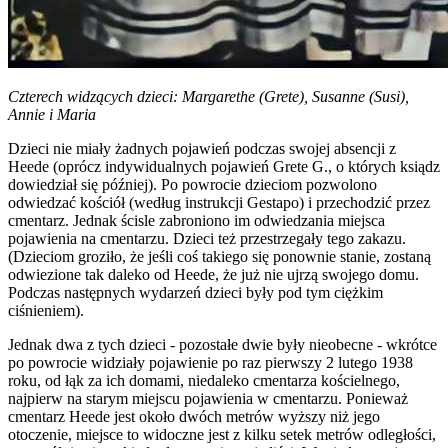
Czterech widzących dzieci: Margarethe (Grete), Susanne (Susi),
Annie i Maria
Dzieci nie miały żadnych pojawień podczas swojej absencji z
Heede (oprócz indywidualnych pojawień Grete G., o których ksiądz
dowiedział się później). Po powrocie dzieciom pozwolono
odwiedzać kościół (według instrukcji Gestapo) i przechodzić przez
cmentarz. Jednak ścisle zabroniono im odwiedzania miejsca
pojawienia na cmentarzu. Dzieci też przestrzegały tego zakazu.
(Dzieciom groziło, że jeśli coś takiego się ponownie stanie, zostaną
odwiezione tak daleko od Heede, że już nie ujrzą swojego domu.
Podczas następnych wydarzeń dzieci były pod tym ciężkim
ciśnieniem).
Jednak dwa z tych dzieci - pozostałe dwie były nieobecne - wkrótce
po powrocie widziały pojawienie po raz pierwszy 2 lutego 1938
roku, od łąk za ich domami, niedaleko cmentarza kościelnego,
najpierw na starym miejscu pojawienia w cmentarzu. Ponieważ
cmentarz Heede jest około dwóch metrów wyższy niż jego
otoczenie, miejsce to widoczne jest z kilku setek metrów odległości,