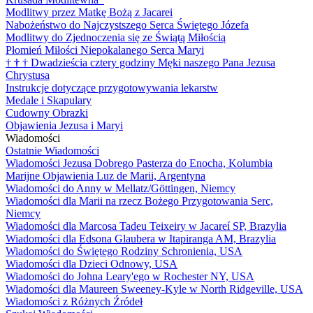
Modlitwy przez Matkę Bożą z Jacarei
Nabożeństwo do Najczystszego Serca Świętego Józefa
Modlitwy do Zjednoczenia się ze Świątą Miłością
Płomień Miłości Niepokalanego Serca Maryi
†
†
†
Dwadzieścia cztery godziny Męki naszego Pana Jezusa
Chrystusa
Instrukcje dotyczące przygotowywania lekarstw
Medale i Skapulary
Cudowny Obrazki
Objawienia Jezusa i Maryi
Wiadomości
Ostatnie Wiadomości
Wiadomości Jezusa Dobrego Pasterza do Enocha, Kolumbia
Marijne Objawienia Luz de Marii, Argentyna
Wiadomości do Anny w Mellatz/Göttingen, Niemcy
Wiadomości dla Marii na rzecz Bożego Przygotowania Serc,
Niemcy
Wiadomości dla Marcosa Tadeu Teixeiry w Jacareí SP, Brazylia
Wiadomości dla Edsona Glaubera w Itapiranga AM, Brazylia
Wiadomości do Świętego Rodziny Schronienia, USA
Wiadomości dla Dzieci Odnowy, USA
Wiadomości do Johna Leary'ego w Rochester NY, USA
Wiadomości dla Maureen Sweeney-Kyle w North Ridgeville, USA
Wiadomości z Różnych Źródeł