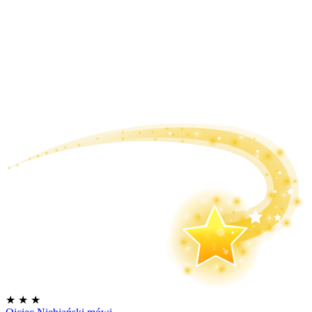
★
★
★