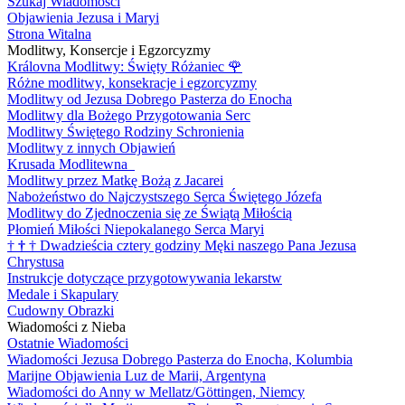
Szukaj Wiadomości
Objawienia Jezusa i Maryi
Strona Witalna
Modlitwy, Konsercje i Egzorcyzmy
Královna Modlitwy: Święty Różaniec
🌹
Różne modlitwy, konsekracje i egzorcyzmy
Modlitwy od Jezusa Dobrego Pasterza do Enocha
Modlitwy dla Bożego Przygotowania Serc
Modlitwy Świętego Rodziny Schronienia
Modlitwy z innych Objawień
Krusada Modlitewna
Modlitwy przez Matkę Bożą z Jacarei
Nabożeństwo do Najczystszego Serca Świętego Józefa
Modlitwy do Zjednoczenia się ze Świątą Miłością
Płomień Miłości Niepokalanego Serca Maryi
†
†
†
Dwadzieścia cztery godziny Męki naszego Pana Jezusa
Chrystusa
Instrukcje dotyczące przygotowywania lekarstw
Medale i Skapulary
Cudowny Obrazki
Wiadomości z Nieba
Ostatnie Wiadomości
Wiadomości Jezusa Dobrego Pasterza do Enocha, Kolumbia
Marijne Objawienia Luz de Marii, Argentyna
Wiadomości do Anny w Mellatz/Göttingen, Niemcy