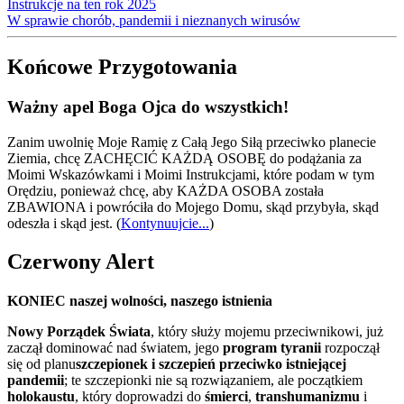
Instrukcje na ten rok 2025
W sprawie chorób, pandemii i nieznanych wirusów
Końcowe Przygotowania
Ważny apel Boga Ojca do wszystkich!
Zanim uwolnię Moje Ramię z Całą Jego Siłą przeciwko planecie
Ziemia, chcę ZACHĘCIĆ KAŻDĄ OSOBĘ do podążania za
Moimi Wskazówkami i Moimi Instrukcjami, które podam w tym
Orędziu, ponieważ chcę, aby KAŻDA OSOBA została
ZBAWIONA i powróciła do Mojego Domu, skąd przybyła, skąd
odeszła i skąd jest.
(
Kontynuujcie...
)
Czerwony Alert
KONIEC naszej wolności, naszego istnienia
Nowy Porządek Świata
, który służy mojemu przeciwnikowi, już
zaczął dominować nad światem, jego
program tyranii
rozpoczął
się od planu
szczepionek i szczepień przeciwko istniejącej
pandemii
; te szczepionki nie są rozwiązaniem, ale początkiem
holokaustu
, który doprowadzi do
śmierci
,
transhumanizmu
i