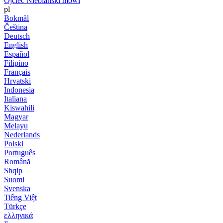
Ojciec Niebiański mówi
pl
Bokmål
Čeština
Deutsch
English
Español
Filipino
Français
Hrvatski
Indonesia
Italiana
Kiswahili
Magyar
Melayu
Nederlands
Polski
Português
Română
Shqip
Suomi
Svenska
Tiếng Việt
Türkçe
ελληνικά