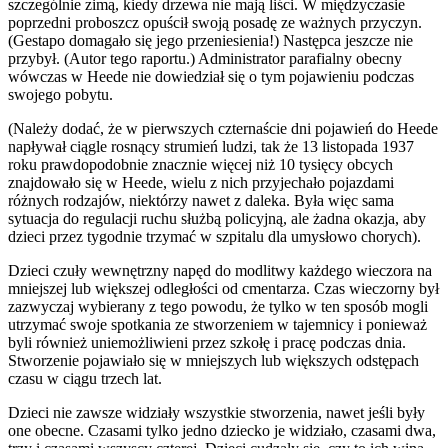
szczególnie zimą, kiedy drzewa nie mają liści. W międzyczasie
poprzedni proboszcz opuścił swoją posadę ze ważnych przyczyn.
(Gestapo domagało się jego przeniesienia!) Następca jeszcze nie
przybył. (Autor tego raportu.) Administrator parafialny obecny
wówczas w Heede nie dowiedział się o tym pojawieniu podczas
swojego pobytu.
(Należy dodać, że w pierwszych czternaście dni pojawień do Heede
napływał ciągle rosnący strumień ludzi, tak że 13 listopada 1937
roku prawdopodobnie znacznie więcej niż 10 tysięcy obcych
znajdowało się w Heede, wielu z nich przyjechało pojazdami
różnych rodzajów, niektórzy nawet z daleka. Była więc sama
sytuacja do regulacji ruchu służbą policyjną, ale żadna okazja, aby
dzieci przez tygodnie trzymać w szpitalu dla umysłowo chorych).
Dzieci czuły wewnętrzny napęd do modlitwy każdego wieczora na
mniejszej lub większej odległości od cmentarza. Czas wieczorny był
zazwyczaj wybierany z tego powodu, że tylko w ten sposób mogli
utrzymać swoje spotkania ze stworzeniem w tajemnicy i ponieważ
byli również uniemożliwieni przez szkołę i pracę podczas dnia.
Stworzenie pojawiało się w mniejszych lub większych odstępach
czasu w ciągu trzech lat.
Dzieci nie zawsze widziały wszystkie stworzenia, nawet jeśli były
one obecne. Czasami tylko jedno dziecko je widziało, czasami dwa,