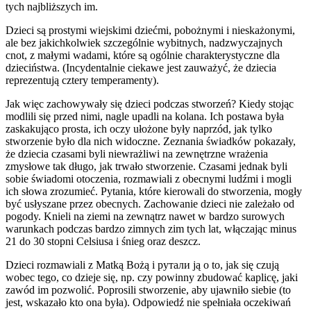
tych najbliższych im.
Dzieci są prostymi wiejskimi dziećmi, pobożnymi i nieskażonymi,
ale bez jakichkolwiek szczególnie wybitnych, nadzwyczajnych
cnot, z małymi wadami, które są ogólnie charakterystyczne dla
dzieciństwa. (Incydentalnie ciekawe jest zauważyć, że dziecia
reprezentują cztery temperamenty).
Jak więc zachowywały się dzieci podczas stworzeń? Kiedy stojąc
modlili się przed nimi, nagle upadli na kolana. Ich postawa była
zaskakująco prosta, ich oczy ułożone były naprzód, jak tylko
stworzenie było dla nich widoczne. Zeznania świadków pokazały,
że dziecia czasami byli niewrażliwi na zewnętrzne wrażenia
zmysłowe tak długo, jak trwało stworzenie. Czasami jednak byli
sobie świadomi otoczenia, rozmawiali z obecnymi ludźmi i mogli
ich słowa zrozumieć. Pytania, które kierowali do stworzenia, mogły
być usłyszane przez obecnych. Zachowanie dzieci nie zależało od
pogody. Knieli na ziemi na zewnątrz nawet w bardzo surowych
warunkach podczas bardzo zimnych zim tych lat, włączając minus
21 do 30 stopni Celsiusa i śnieg oraz deszcz.
Dzieci rozmawiali z Matką Bożą i pyтали ją o to, jak się czują
wobec tego, co dzieje się, np. czy powinny zbudować kaplicę, jaki
zawód im pozwolić. Poprosili stworzenie, aby ujawniło siebie (to
jest, wskazało kto ona była). Odpowiedź nie spełniała oczekiwań