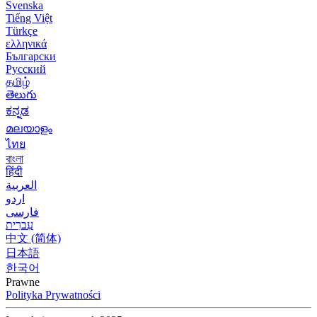
Svenska
Tiếng Việt
Türkçe
ελληνικά
Български
Русский
தமிழ்
తెలుగు
ಕನ್ನಡ
മലയാളം
ไทย
বাংলা
हिंदी
العربية
اردو
فارسی
עִברִית
中文 (简体)
日本語
한국어
Prawne
Polityka Prywatności