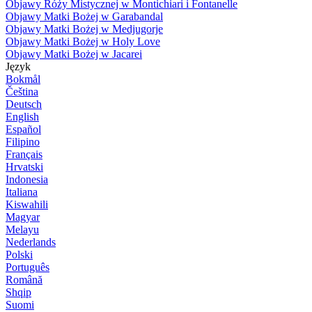
Objawy Róży Mistycznej w Montichiari i Fontanelle
Objawy Matki Bożej w Garabandal
Objawy Matki Bożej w Medjugorje
Objawy Matki Bożej w Holy Love
Objawy Matki Bożej w Jacarei
Język
Bokmål
Čeština
Deutsch
English
Español
Filipino
Français
Hrvatski
Indonesia
Italiana
Kiswahili
Magyar
Melayu
Nederlands
Polski
Português
Română
Shqip
Suomi