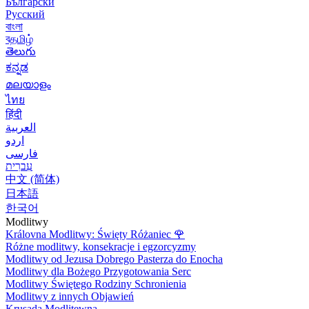
Български
Русский
বাংলা
বதமிழ்
తెలుగు
ಕನ್ನಡ
മലയാളം
ไทย
हिंदी
العربية
اردو
فارسی
עִברִית
中文 (简体)
日本語
한국어
Modlitwy
Královna Modlitwy: Święty Różaniec
🌹
Różne modlitwy, konsekracje i egzorcyzmy
Modlitwy od Jezusa Dobrego Pasterza do Enocha
Modlitwy dla Bożego Przygotowania Serc
Modlitwy Świętego Rodziny Schronienia
Modlitwy z innych Objawień
Krusada Modlitewna