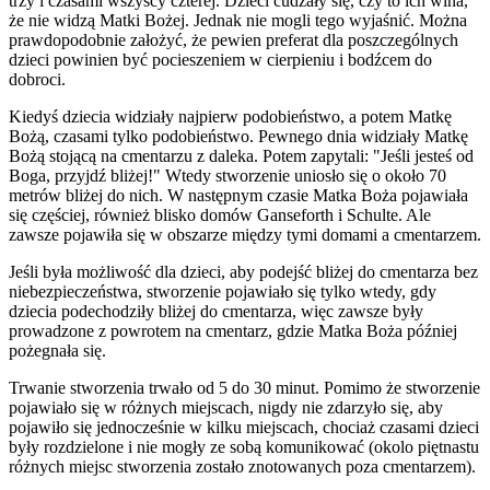
trzy i czasami wszyscy czterej. Dzieci cudzały się, czy to ich wina,
że nie widzą Matki Bożej. Jednak nie mogli tego wyjaśnić. Można
prawdopodobnie założyć, że pewien preferat dla poszczególnych
dzieci powinien być pocieszeniem w cierpieniu i bodźcem do
dobroci.
Kiedyś dziecia widziały najpierw podobieństwo, a potem Matkę
Bożą, czasami tylko podobieństwo. Pewnego dnia widziały Matkę
Bożą stojącą na cmentarzu z daleka. Potem zapytali: "Jeśli jesteś od
Boga, przyjdź bliżej!" Wtedy stworzenie uniosło się o około 70
metrów bliżej do nich. W następnym czasie Matka Boża pojawiała
się częściej, również blisko domów Ganseforth i Schulte. Ale
zawsze pojawiła się w obszarze między tymi domami a cmentarzem.
Jeśli była możliwość dla dzieci, aby podejść bliżej do cmentarza bez
niebezpieczeństwa, stworzenie pojawiało się tylko wtedy, gdy
dziecia podechodziły bliżej do cmentarza, więc zawsze były
prowadzone z powrotem na cmentarz, gdzie Matka Boża później
pożegnała się.
Trwanie stworzenia trwało od 5 do 30 minut. Pomimo że stworzenie
pojawiało się w różnych miejscach, nigdy nie zdarzyło się, aby
pojawiło się jednocześnie w kilku miejscach, chociaż czasami dzieci
były rozdzielone i nie mogły ze sobą komunikować (okolo piętnastu
różnych miejsc stworzenia zostało znotowanych poza cmentarzem).