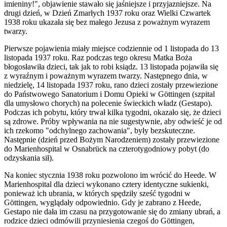
imieniny!", objawienie stawało się jaśniejsze i przyjazniejsze. Na
drugi dzień, w Dzień Zmarłych 1937 roku oraz Wielki Czwartek
1938 roku ukazała się bez małego Jezusa z poważnym wyrazem
twarzy.
Pierwsze pojawienia miały miejsce codziennie od 1 listopada do 13
listopada 1937 roku. Raz podczas tego okresu Matka Boża
błogosławiła dzieci, tak jak to robi ksiądz. 13 listopada pojawiła się
z wyraźnym i poważnym wyrazem twarzy. Następnego dnia, w
niedzielę, 14 listopada 1937 roku, rano dzieci zostały przewiezione
do Państwowego Sanatorium i Domu Opieki w Göttingen (szpital
dla umysłowo chorych) na polecenie świeckich władz (Gestapo).
Podczas ich pobytu, który trwał kilka tygodni, okazało się, że dzieci
są zdrowe. Próby wpływania na nie sugestywnie, aby odwieść je od
ich rzekomo "odchylnego zachowania", były bezskuteczne.
Następnie (dzień przed Bożym Narodzeniem) zostały przewiezione
do Marienhospital w Osnabrück na czterotygodniowy pobyt (do
odzyskania sił).
Na koniec stycznia 1938 roku pozwolono im wrócić do Heede. W
Marienhospital dla dzieci wykonano cztery identyczne sukienki,
ponieważ ich ubrania, w których spędziły sześć tygodni w
Göttingen, wyglądały odpowiednio. Gdy je zabrano z Heede,
Gestapo nie dała im czasu na przygotowanie się do zmiany ubrań, a
rodzice dzieci odmówili przyniesienia czegoś do Göttingen,