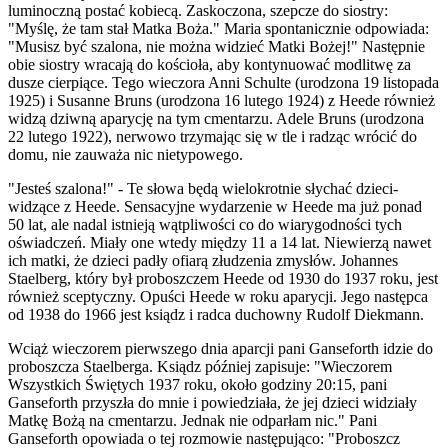
luminoczną postać kobiecą. Zaskoczona, szepcze do siostry:
"Myślę, że tam stał Matka Boża." Maria spontanicznie odpowiada:
"Musisz być szalona, nie można widzieć Matki Bożej!" Następnie
obie siostry wracają do kościoła, aby kontynuować modlitwę za
dusze cierpiące. Tego wieczora Anni Schulte (urodzona 19 listopada
1925) i Susanne Bruns (urodzona 16 lutego 1924) z Heede również
widzą dziwną aparycję na tym cmentarzu. Adele Bruns (urodzona
22 lutego 1922), nerwowo trzymając się w tle i radząc wrócić do
domu, nie zauważa nic nietypowego.
"Jesteś szalona!" - Te słowa będą wielokrotnie słychać dzieci-
widzące z Heede. Sensacyjne wydarzenie w Heede ma już ponad
50 lat, ale nadal istnieją wątpliwości co do wiarygodności tych
oświadczeń. Miały one wtedy między 11 a 14 lat. Niewierzą nawet
ich matki, że dzieci padły ofiarą złudzenia zmysłów. Johannes
Staelberg, który był proboszczem Heede od 1930 do 1937 roku, jest
również sceptyczny. Opuści Heede w roku aparycji. Jego następca
od 1938 do 1966 jest ksiądz i radca duchowny Rudolf Diekmann.
Wciąż wieczorem pierwszego dnia aparcji pani Ganseforth idzie do
proboszcza Staelberga. Ksiądz później zapisuje: "Wieczorem
Wszystkich Świętych 1937 roku, około godziny 20:15, pani
Ganseforth przyszła do mnie i powiedziała, że jej dzieci widziały
Matkę Bożą na cmentarzu. Jednak nie odparłam nic." Pani
Ganseforth opowiada o tej rozmowie następująco: "Proboszcz