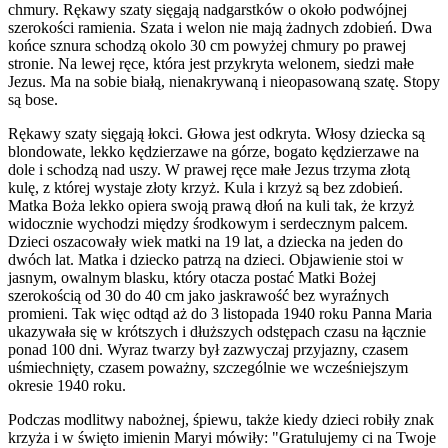
chmury. Rękawy szaty sięgają nadgarstków o około podwójnej
szerokości ramienia. Szata i welon nie mają żadnych zdobień. Dwa
końce sznura schodzą okolo 30 cm powyżej chmury po prawej
stronie. Na lewej ręce, która jest przykryta welonem, siedzi małe
Jezus. Ma na sobie białą, nienakrywaną i nieopasowaną szatę. Stopy
są bose.
Rękawy szaty sięgają łokci. Głowa jest odkryta. Włosy dziecka są
blondowate, lekko kędzierzawe na górze, bogato kędzierzawe na
dole i schodzą nad uszy. W prawej ręce małe Jezus trzyma złotą
kulę, z której wystaje złoty krzyż. Kula i krzyż są bez zdobień.
Matka Boża lekko opiera swoją prawą dłoń na kuli tak, że krzyż
widocznie wychodzi między środkowym i serdecznym palcem.
Dzieci oszacowały wiek matki na 19 lat, a dziecka na jeden do
dwóch lat. Matka i dziecko patrzą na dzieci. Objawienie stoi w
jasnym, owalnym blasku, który otacza postać Matki Bożej
szerokością od 30 do 40 cm jako jaskrawość bez wyraźnych
promieni. Tak więc odtąd aż do 3 listopada 1940 roku Panna Maria
ukazywała się w krótszych i dłuższych odstępach czasu na łącznie
ponad 100 dni. Wyraz twarzy był zazwyczaj przyjazny, czasem
uśmiechnięty, czasem poważny, szczególnie we wcześniejszym
okresie 1940 roku.
Podczas modlitwy nabożnej, śpiewu, także kiedy dzieci robiły znak
krzyża i w święto imienin Maryi mówiły: "Gratulujemy ci na Twoje