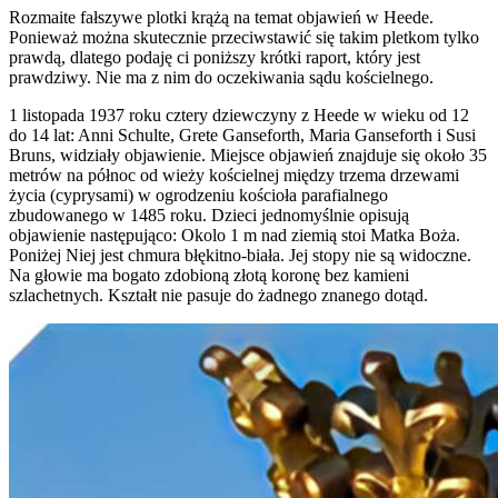
Rozmaite fałszywe plotki krążą na temat objawień w Heede.
Ponieważ można skutecznie przeciwstawić się takim pletkom tylko
prawdą, dlatego podaję ci poniższy krótki raport, który jest
prawdziwy. Nie ma z nim do oczekiwania sądu kościelnego.
1 listopada 1937 roku cztery dziewczyny z Heede w wieku od 12
do 14 lat: Anni Schulte, Grete Ganseforth, Maria Ganseforth i Susi
Bruns, widziały objawienie. Miejsce objawień znajduje się około 35
metrów na północ od wieży kościelnej między trzema drzewami
życia (cyprysami) w ogrodzeniu kościoła parafialnego
zbudowanego w 1485 roku. Dzieci jednomyślnie opisują
objawienie następująco: Okolo 1 m nad ziemią stoi Matka Boża.
Poniżej Niej jest chmura błękitno-biała. Jej stopy nie są widoczne.
Na głowie ma bogato zdobioną złotą koronę bez kamieni
szlachetnych. Kształt nie pasuje do żadnego znanego dotąd.