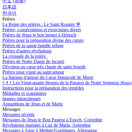
中文 (简体)
日本語
한국어
Prières
La Reine des prières : Le Saint Rosaire
🌹
Prières, consécrations et exorcismes divers
Prières de Jésus le bon berger à Hénoch
Prières pour la préparation divine des cœurs
Prières de la sainte famille refuge
Prières d'autres révélations
La croisade de la prière
Prières de Notre Dame de Jacarei
Dévotion au cœur très chaste de saint Joseph
Prières pour s'unir au saint amour
La flamme d'amour du Cœur Immaculé de Marie
†
†
†
Les Vingt-quatre Heures de la Passion de Notre Seigneur Jésus-
Instructions pour la préparation des remèdes
Médailles et scapulaires
Images miraculeuses
Apparitions de Jésus et de Marie
Messages
Messages récents
Messages de Jésus le Bon Pasteur à Enoch, Colombie
Révélations mariales à Luz de Maria, Argentine
Messages à Anne à Mellatz/Goettingen, Allemagne