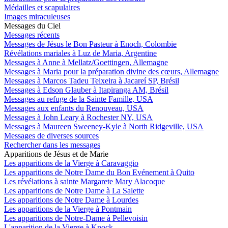
Médailles et scapulaires
Images miraculeuses
Messages du Ciel
Messages récents
Messages de Jésus le Bon Pasteur à Enoch, Colombie
Révélations mariales à Luz de Maria, Argentine
Messages à Anne à Mellatz/Goettingen, Allemagne
Messages à Maria pour la préparation divine des cœurs, Allemagne
Messages à Marcos Tadeu Teixeira à Jacareí SP, Brésil
Messages à Edson Glauber à Itapiranga AM, Brésil
Messages au refuge de la Sainte Famille, USA
Messages aux enfants du Renouveau, USA
Messages à John Leary à Rochester NY, USA
Messages à Maureen Sweeney-Kyle à North Ridgeville, USA
Messages de diverses sources
Rechercher dans les messages
Apparitions de Jésus et de Marie
Les apparitions de la Vierge à Caravaggio
Les apparitions de Notre Dame du Bon Evénement à Quito
Les révélations à sainte Margarete Mary Alacoque
Les apparitions de Notre Dame à La Salette
Les apparitions de Notre Dame à Lourdes
Les apparitions de la Vierge à Pontmain
Les apparitions de Notre-Dame à Pellevoisin
L'apparition de la Vierge à Knock