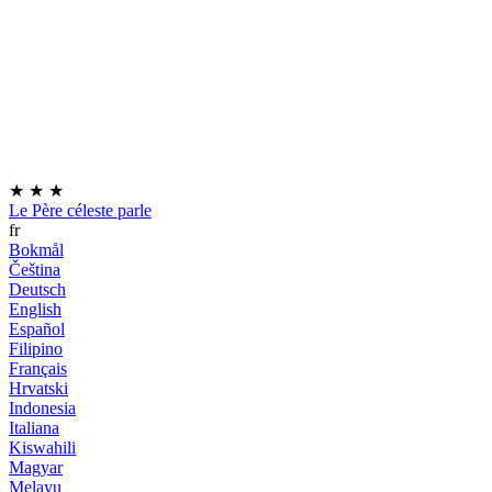
★
★
★
Le Père céleste parle
fr
Bokmål
Čeština
Deutsch
English
Español
Filipino
Français
Hrvatski
Indonesia
Italiana
Kiswahili
Magyar
Melayu