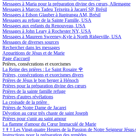
Messages à Maria pour la préparation divine des cœurs, Allemagne
Messages à Marcos Tadeu Teixeira à Jacareí SP, Brésil
Messages à Edson Glauber à Itapiranga AM, Brésil
Messages au refuge de la Sainte Famille, USA
Messages aux enfants du Renouveau, USA
Messages à John Leary à Rochester NY, USA
Messages à Maureen Sweeney-Kyle à North Ridgeville, USA
Messages de diverses sources
Rechercher dans les messages
Apparitions de Jésus et de Marie
Page d'accueil
Prières, consécrations et exorcismes
La Reine des prières : Le Saint Rosaire
🌹
Prières, consécrations et exorcismes divers
Prières de Jésus le bon berger à Hénoch
Prières pour la préparation divine des cœurs
Prières de la sainte famille refuge
Prières d'autres révélations
La croisade de la prière
Prières de Notre Dame de Jacarei
Dévotion au cœur très chaste de saint Joseph
Prières pour s'unir au saint amour
La flamme d'amour du Cœur Immaculé de Marie
†
†
†
Les Vingt-quatre Heures de la Passion de Notre Seigneur Jésus-
Instructions pour la préparation des remèdes