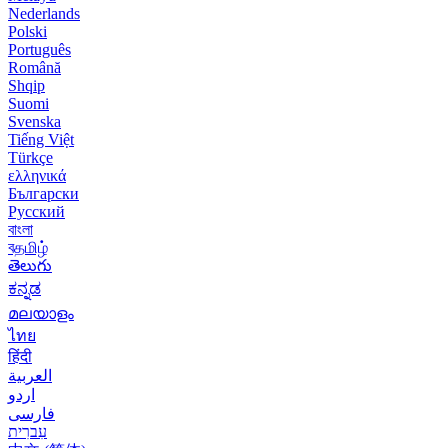
Nederlands
Polski
Português
Română
Shqip
Suomi
Svenska
Tiếng Việt
Türkçe
ελληνικά
Български
Русский
বাংলা
বதமிழ்
తెలుగు
ಕನ್ನಡ
മലയാളം
ไทย
हिंदी
العربية
اردو
فارسی
עִברִית