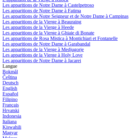
Les apparitions de Notre Dame à Castelpetroso
Les apparitions de Notre Dame à Fatima
Les apparitions de Notre Seigneur et de Notre Dame à Campinas
Les apparitions de la Vierge à Beauraing
Les apparitions de la Vierge à Heede
Les apparitions de la Vierge à Ghiaie di Bonate
Les apparitions de Rosa Mistica à Montichiari et Fontanelle
Les apparitions de Notre Dame à Garabandal
Les apparitions de la Vierge à Medjugorje
Les apparitions de la Vierge à Holy Love
Les apparitions de Notre Dame à Jacarei
Langue
Bokmål
Čeština
Deutsch
English
Español
Filipino
Français
Hrvatski
Indonesia
Italiana
Kiswahili
Magyar