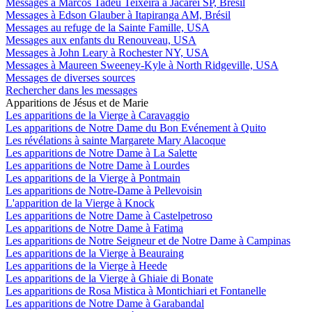
Messages à Marcos Tadeu Teixeira à Jacareí SP, Brésil
Messages à Edson Glauber à Itapiranga AM, Brésil
Messages au refuge de la Sainte Famille, USA
Messages aux enfants du Renouveau, USA
Messages à John Leary à Rochester NY, USA
Messages à Maureen Sweeney-Kyle à North Ridgeville, USA
Messages de diverses sources
Rechercher dans les messages
Apparitions de Jésus et de Marie
Les apparitions de la Vierge à Caravaggio
Les apparitions de Notre Dame du Bon Evénement à Quito
Les révélations à sainte Margarete Mary Alacoque
Les apparitions de Notre Dame à La Salette
Les apparitions de Notre Dame à Lourdes
Les apparitions de la Vierge à Pontmain
Les apparitions de Notre-Dame à Pellevoisin
L'apparition de la Vierge à Knock
Les apparitions de Notre Dame à Castelpetroso
Les apparitions de Notre Dame à Fatima
Les apparitions de Notre Seigneur et de Notre Dame à Campinas
Les apparitions de la Vierge à Beauraing
Les apparitions de la Vierge à Heede
Les apparitions de la Vierge à Ghiaie di Bonate
Les apparitions de Rosa Mistica à Montichiari et Fontanelle
Les apparitions de Notre Dame à Garabandal