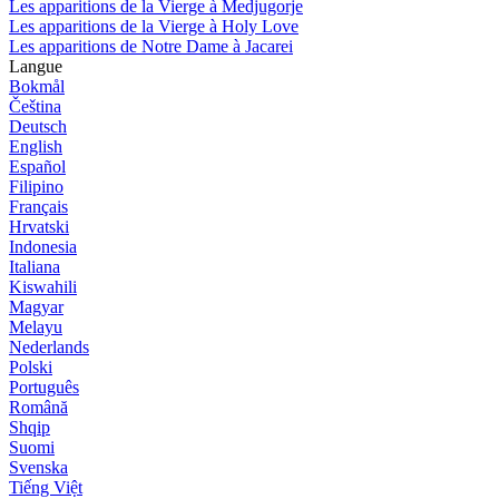
Les apparitions de la Vierge à Medjugorje
Les apparitions de la Vierge à Holy Love
Les apparitions de Notre Dame à Jacarei
Langue
Bokmål
Čeština
Deutsch
English
Español
Filipino
Français
Hrvatski
Indonesia
Italiana
Kiswahili
Magyar
Melayu
Nederlands
Polski
Português
Română
Shqip
Suomi
Svenska
Tiếng Việt