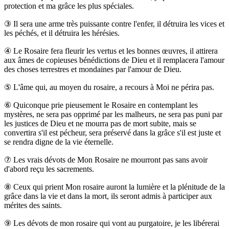
protection et ma grâce les plus spéciales.
③
Il sera une arme très puissante contre l'enfer, il détruira les vices et
les péchés, et il détruira les hérésies.
④
Le Rosaire fera fleurir les vertus et les bonnes œuvres, il attirera
aux âmes de copieuses bénédictions de Dieu et il remplacera l'amour
des choses terrestres et mondaines par l'amour de Dieu.
⑤
L'âme qui, au moyen du rosaire, a recours à Moi ne périra pas.
⑥
Quiconque prie pieusement le Rosaire en contemplant les
mystères, ne sera pas opprimé par les malheurs, ne sera pas puni par
les justices de Dieu et ne mourra pas de mort subite, mais se
convertira s'il est pécheur, sera préservé dans la grâce s'il est juste et
se rendra digne de la vie éternelle.
⑦
Les vrais dévots de Mon Rosaire ne mourront pas sans avoir
d'abord reçu les sacrements.
⑧
Ceux qui prient Mon rosaire auront la lumière et la plénitude de la
grâce dans la vie et dans la mort, ils seront admis à participer aux
mérites des saints.
⑨
Les dévots de mon rosaire qui vont au purgatoire, je les libérerai