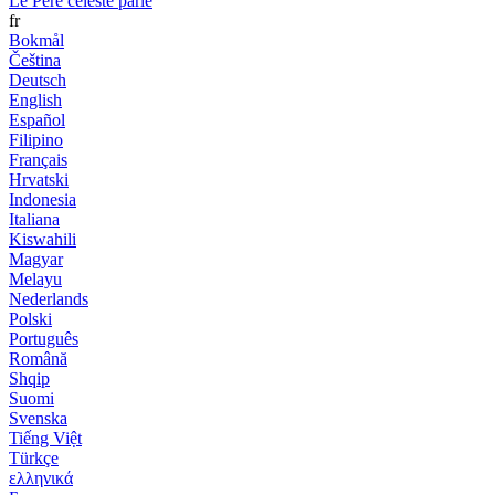
Le Père céleste parle
fr
Bokmål
Čeština
Deutsch
English
Español
Filipino
Français
Hrvatski
Indonesia
Italiana
Kiswahili
Magyar
Melayu
Nederlands
Polski
Português
Română
Shqip
Suomi
Svenska
Tiếng Việt
Türkçe
ελληνικά