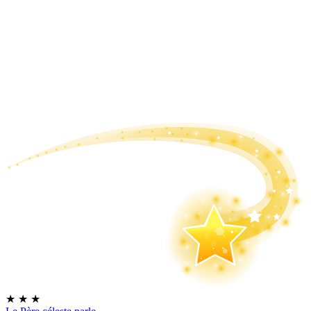
★
★
★