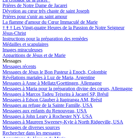
Prières de Notre Dame de Jacarei
Dévotion au cœur très chaste de saint Joseph
Prières pour s'unir au saint amour
La flamme d'amour du Cœur Immaculé de Marie
†
†
†
Les Vingt-quatre Heures de la Passion de Notre Seigneur
Jésus-Christ
Instructions pour la préparation des remèdes
Médailles et scapulaires
Images miraculeuses
Apparitions de Jésus et de Marie
Messages
Messages récents
Messages de Jésus le Bon Pasteur à Enoch, Colombie
Révélations mariales à Luz de Maria, Argentine
Messages à Anne à Mellatz/Goettingen, Allemagne
Messages à Maria pour la préparation divine des cœurs, Allemagne
Messages à Marcos Tadeu Teixeira à Jacareí SP, Brésil
Messages à Edson Glauber à Itapiranga AM, Brésil
Messages au refuge de la Sainte Famille, USA
Messages aux enfants du Renouveau, USA
Messages à John Leary à Rochester NY, USA
Messages à Maureen Sweeney-Kyle à North Ridgeville, USA
Messages de diverses sources
Rechercher dans les messages