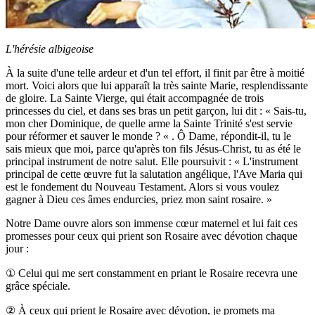
L'hérésie albigeoise
À la suite d'une telle ardeur et d'un tel effort, il finit par être à moitié
mort. Voici alors que lui apparaît la très sainte Marie, resplendissante
de gloire. La Sainte Vierge, qui était accompagnée de trois
princesses du ciel, et dans ses bras un petit garçon, lui dit : « Sais-tu,
mon cher Dominique, de quelle arme la Sainte Trinité s'est servie
pour réformer et sauver le monde ? « . Ô Dame, répondit-il, tu le
sais mieux que moi, parce qu'après ton fils Jésus-Christ, tu as été le
principal instrument de notre salut. Elle poursuivit : « L'instrument
principal de cette œuvre fut la salutation angélique, l'Ave Maria qui
est le fondement du Nouveau Testament. Alors si vous voulez
gagner à Dieu ces âmes endurcies, priez mon saint rosaire. »
Notre Dame ouvre alors son immense cœur maternel et lui fait ces
promesses pour ceux qui prient son Rosaire avec dévotion chaque
jour :
①
Celui qui me sert constamment en priant le Rosaire recevra une
grâce spéciale.
②
À ceux qui prient le Rosaire avec dévotion, je promets ma