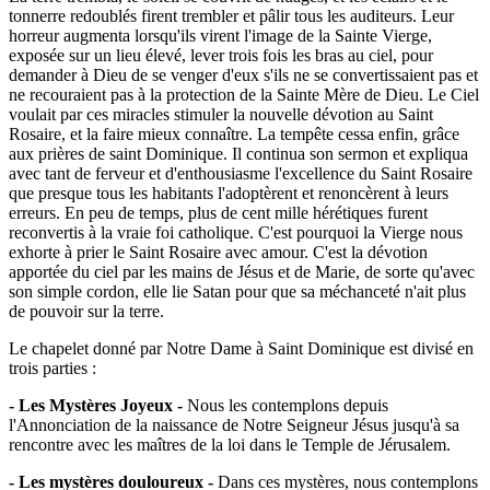
tonnerre redoublés firent trembler et pâlir tous les auditeurs. Leur
horreur augmenta lorsqu'ils virent l'image de la Sainte Vierge,
exposée sur un lieu élevé, lever trois fois les bras au ciel, pour
demander à Dieu de se venger d'eux s'ils ne se convertissaient pas et
ne recouraient pas à la protection de la Sainte Mère de Dieu. Le Ciel
voulait par ces miracles stimuler la nouvelle dévotion au Saint
Rosaire, et la faire mieux connaître. La tempête cessa enfin, grâce
aux prières de saint Dominique. Il continua son sermon et expliqua
avec tant de ferveur et d'enthousiasme l'excellence du Saint Rosaire
que presque tous les habitants l'adoptèrent et renoncèrent à leurs
erreurs. En peu de temps, plus de cent mille hérétiques furent
reconvertis à la vraie foi catholique. C'est pourquoi la Vierge nous
exhorte à prier le Saint Rosaire avec amour. C'est la dévotion
apportée du ciel par les mains de Jésus et de Marie, de sorte qu'avec
son simple cordon, elle lie Satan pour que sa méchanceté n'ait plus
de pouvoir sur la terre.
Le chapelet donné par Notre Dame à Saint Dominique est divisé en
trois parties :
- Les Mystères Joyeux -
Nous les contemplons depuis
l'Annonciation de la naissance de Notre Seigneur Jésus jusqu'à sa
rencontre avec les maîtres de la loi dans le Temple de Jérusalem.
- Les mystères douloureux -
Dans ces mystères, nous contemplons