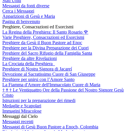
Stati Uniti
Messaggi da fonti diverse
Cerca i Messaggi
Apparizioni di Gesù e Maria
Pagina di benvenuto
Preghiere, Consacrazioni ed Esorcismi
La Regina della Preghiera: Il Santo Rosario
🌹
Varie Preghiere, Consacrazioni ed Esorcismi
Preghiere da Gesù il Buon Pastore ad Enoc
Preghiere per la Divina Preparazione dei Cuori
Preghiere del Sacro Rifugio della Famiglia Santa
Preghiere da altre Rivelazioni
La Crociata della Preghiera
Preghiere di Nostra Signora di Jacareí
Devozione al Sacratissimo Cuore di San Giuseppe
Preghiere per unirsi con l’Amore Santo
La Fiamma d'Amore dell'Immacolato Cuore di Maria
†
†
†
Le Ventiquattro Ore della Passione del Nostro Signore Gesù
Cristo
Istruzioni per la preparazione dei rimedi
Medaglie e Scapolari
Immagini Miracolose
Messaggi dal Cielo
Messaggi recenti
Messaggi di Gesù Buon Pastore a Enoch, Colombia