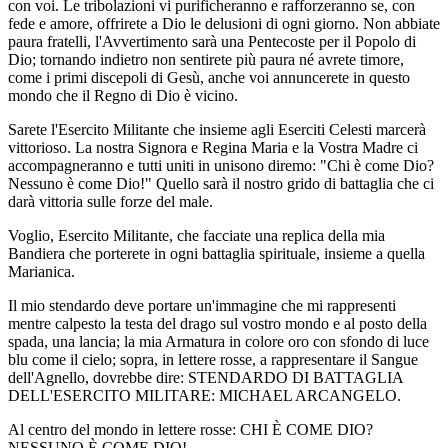
con voi. Le tribolazioni vi purificheranno e rafforzeranno se, con
fede e amore, offrirete a Dio le delusioni di ogni giorno. Non abbiate
paura fratelli, l'Avvertimento sarà una Pentecoste per il Popolo di
Dio; tornando indietro non sentirete più paura né avrete timore,
come i primi discepoli di Gesù, anche voi annuncerete in questo
mondo che il Regno di Dio è vicino.
Sarete l'Esercito Militante che insieme agli Eserciti Celesti marcerà
vittorioso. La nostra Signora e Regina Maria e la Vostra Madre ci
accompagneranno e tutti uniti in unisono diremo: "Chi è come Dio?
Nessuno è come Dio!" Quello sarà il nostro grido di battaglia che ci
darà vittoria sulle forze del male.
Voglio, Esercito Militante, che facciate una replica della mia
Bandiera che porterete in ogni battaglia spirituale, insieme a quella
Marianica.
Il mio stendardo deve portare un'immagine che mi rappresenti
mentre calpesto la testa del drago sul vostro mondo e al posto della
spada, una lancia; la mia Armatura in colore oro con sfondo di luce
blu come il cielo; sopra, in lettere rosse, a rappresentare il Sangue
dell'Agnello, dovrebbe dire: STENDARDO DI BATTAGLIA
DELL'ESERCITO MILITARE: MICHAEL ARCANGELO.
Al centro del mondo in lettere rosse: CHI È COME DIO?
NESSUNO È COME DIO!