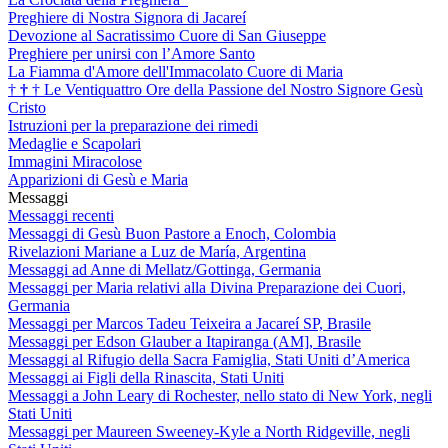
Preghiere di Nostra Signora di Jacareí
Devozione al Sacratissimo Cuore di San Giuseppe
Preghiere per unirsi con l’Amore Santo
La Fiamma d'Amore dell'Immacolato Cuore di Maria
†
†
†
Le Ventiquattro Ore della Passione del Nostro Signore Gesù
Cristo
Istruzioni per la preparazione dei rimedi
Medaglie e Scapolari
Immagini Miracolose
Apparizioni di Gesù e Maria
Messaggi
Messaggi recenti
Messaggi di Gesù Buon Pastore a Enoch, Colombia
Rivelazioni Mariane a Luz de María, Argentina
Messaggi ad Anne di Mellatz/Gottinga, Germania
Messaggi per Maria relativi alla Divina Preparazione dei Cuori,
Germania
Messaggi per Marcos Tadeu Teixeira a Jacareí SP, Brasile
Messaggi per Edson Glauber a Itapiranga (AM], Brasile
Messaggi al Rifugio della Sacra Famiglia, Stati Uniti d’America
Messaggi ai Figli della Rinascita, Stati Uniti
Messaggi a John Leary di Rochester, nello stato di New York, negli
Stati Uniti
Messaggi per Maureen Sweeney-Kyle a North Ridgeville, negli