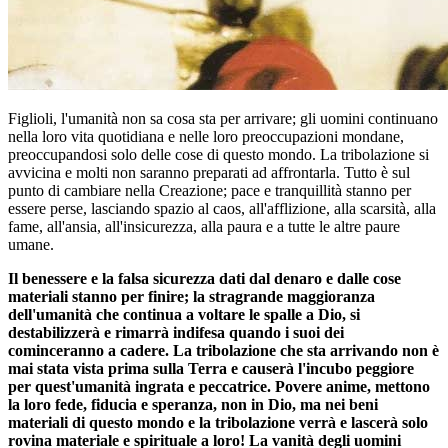
Figlioli, l'umanità non sa cosa sta per arrivare; gli uomini continuano
nella loro vita quotidiana e nelle loro preoccupazioni mondane,
preoccupandosi solo delle cose di questo mondo. La tribolazione si
avvicina e molti non saranno preparati ad affrontarla. Tutto è sul
punto di cambiare nella Creazione; pace e tranquillità stanno per
essere perse, lasciando spazio al caos, all'afflizione, alla scarsità, alla
fame, all'ansia, all'insicurezza, alla paura e a tutte le altre paure
umane.
Il benessere e la falsa sicurezza dati dal denaro e dalle cose
materiali stanno per finire; la stragrande maggioranza
dell'umanità che continua a voltare le spalle a Dio, si
destabilizzerà e rimarrà indifesa quando i suoi dei
cominceranno a cadere. La tribolazione che sta arrivando non è
mai stata vista prima sulla Terra e causerà l'incubo peggiore
per quest'umanità ingrata e peccatrice. Povere anime, mettono
la loro fede, fiducia e speranza, non in Dio, ma nei beni
materiali di questo mondo e la tribolazione verrà e lascerà solo
rovina materiale e spirituale a loro! La vanità degli uomini