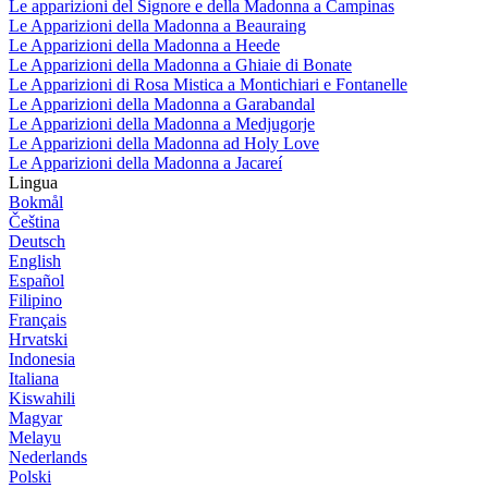
Le apparizioni del Signore e della Madonna a Campinas
Le Apparizioni della Madonna a Beauraing
Le Apparizioni della Madonna a Heede
Le Apparizioni della Madonna a Ghiaie di Bonate
Le Apparizioni di Rosa Mistica a Montichiari e Fontanelle
Le Apparizioni della Madonna a Garabandal
Le Apparizioni della Madonna a Medjugorje
Le Apparizioni della Madonna ad Holy Love
Le Apparizioni della Madonna a Jacareí
Lingua
Bokmål
Čeština
Deutsch
English
Español
Filipino
Français
Hrvatski
Indonesia
Italiana
Kiswahili
Magyar
Melayu
Nederlands
Polski