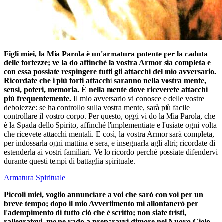
Figli miei, la Mia Parola è un'armatura potente per la caduta
delle fortezze; ve la do affinché la vostra Armor sia completa e
con essa possiate respingere tutti gli attacchi del mio avversario.
Ricordate che i più forti attacchi saranno nella vostra mente,
sensi, poteri, memoria. È nella mente dove riceverete attacchi
più frequentemente.
Il mio avversario vi conosce e delle vostre
debolezze: se ha controllo sulla vostra mente, sarà più facile
controllare il vostro corpo. Per questo, oggi vi do la Mia Parola, che
è la Spada dello Spirito, affinché l'implementiate e l'usiate ogni volta
che ricevete attacchi mentali. E così, la vostra Armor sarà completa,
per indossarla ogni mattina e sera, e insegnarla agli altri; ricordate di
estenderla ai vostri familiari. Ve lo ricordo perché possiate difendervi
durante questi tempi di battaglia spirituale.
Armatura Spirituale
Piccoli miei, voglio annunciare a voi che sarò con voi per un
breve tempo; dopo il mio Avvertimento mi allontanerò per
l'adempimento di tutto ciò che è scritto; non siate tristi,
rallegratevi, me ne vado a prepararvi dimore nel Nuovo Cielo