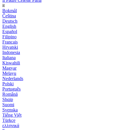
Il Padre Celeste Parla
it
Bokmål
Čeština
Deutsch
English
Español
Filipino
Français
Hrvatski
Indonesia
Italiana
Kiswahili
Magyar
Melayu
Nederlands
Polski
Português
Română
Shqip
Suomi
Svenska
Tiếng Việt
Türkçe
ελληνικά