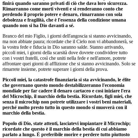
finirà quando saranno privati di ciò che dava loro sicurezza.
Rimarranno come morti viventi e si renderanno conto che
perdendo il proprio potere e denaro, rimarranno con sola
debolezza e fragilità, che è l'essenza della condizione umana
quando non si ha Dio davanti a sé.
Branco del mio Figlio, i giorni dell'angoscia si stanno avvicinando,
ma non abbiate paura; ricordate che il Cielo non vi abbandonerà, se
la vostra fede e fiducia in Dio saranno salde. Stanno arrivando,
piccoli miei, i giorni della scarsità dove dovrete condividere tutto
con i vostri fratelli, così che uniti nella fede e nell'amore, potrete
affrontare quei giorni di afflizione che si stanno avvicinando. Solo se
rimarrete insieme, potrete superare i giorni della prova.
Piccoli miei, la catastrofe finanziaria si sta avvicinando, le élite
che governano questo mondo destabilizzeranno l'economia
mondiale per far cadere il denaro cartaceo e così iniziare l'era
del Microchip, il marchio della bestia. Ricordate, figli miei, che
senza il microchip non potrete utilizzare i vostri beni materiali,
perché molto presto tutto in questo mondo si muoverà con il
marchio della bestia.
Popolo di Dio, state attenti, lasciatevi impiantare il Microchip;
ricordate che questo è il marchio della bestia di cui abbiamo
parlato a lungo. È preferibile morire e perdere tutto piuttosto