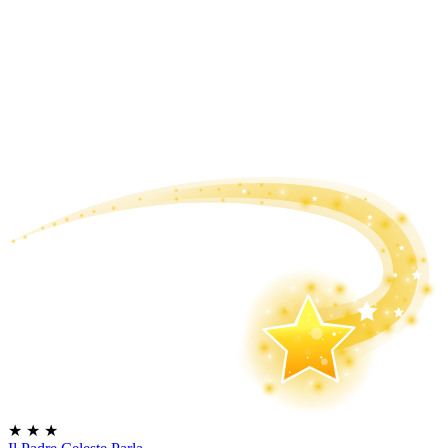
★
★
★