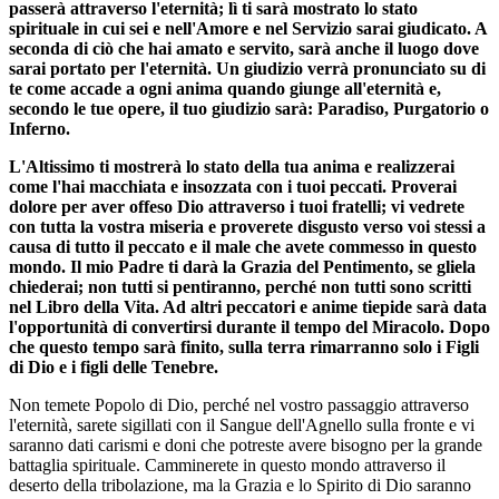
passerà attraverso l'eternità; lì ti sarà mostrato lo stato
spirituale in cui sei e nell'Amore e nel Servizio sarai giudicato. A
seconda di ciò che hai amato e servito, sarà anche il luogo dove
sarai portato per l'eternità. Un giudizio verrà pronunciato su di
te come accade a ogni anima quando giunge all'eternità e,
secondo le tue opere, il tuo giudizio sarà: Paradiso, Purgatorio o
Inferno.
L'Altissimo ti mostrerà lo stato della tua anima e realizzerai
come l'hai macchiata e insozzata con i tuoi peccati. Proverai
dolore per aver offeso Dio attraverso i tuoi fratelli; vi vedrete
con tutta la vostra miseria e proverete disgusto verso voi stessi a
causa di tutto il peccato e il male che avete commesso in questo
mondo. Il mio Padre ti darà la Grazia del Pentimento, se gliela
chiederai; non tutti si pentiranno, perché non tutti sono scritti
nel Libro della Vita. Ad altri peccatori e anime tiepide sarà data
l'opportunità di convertirsi durante il tempo del Miracolo. Dopo
che questo tempo sarà finito, sulla terra rimarranno solo i Figli
di Dio e i figli delle Tenebre.
Non temete Popolo di Dio, perché nel vostro passaggio attraverso
l'eternità, sarete sigillati con il Sangue dell'Agnello sulla fronte e vi
saranno dati carismi e doni che potreste avere bisogno per la grande
battaglia spirituale. Camminerete in questo mondo attraverso il
deserto della tribolazione, ma la Grazia e lo Spirito di Dio saranno