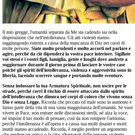
Il mio gregge, l'umanità separata da Me sta cadendo sia nella
disperazione che nell'intolleranza. Gli atti violenti stanno
raggiungendo estremi a causa della mancanza di Dio nei cuori di
molte persone.
Siate molto prudenti e molto accorti nel parlare e
agire, perché da ciò dipenderà la vostra pace interiore. Sigillate
voi stessi e i vostri figli, famiglia, gente e luoghi dove andrete a
soggiornare durante il giorno prima di lasciare le vostre case
poiché gli spiriti dell'intolleranza, violenza e aggressività sono in
libertà, facendo scorrere sangue e portando molte sventure.
Senza indossare la tua Armatura Spirituale, non uscire per le
strade, perché corri il rischio di essere attaccato dallo spirito
dell'intolleranza che dimora nei corpi di coloro che vivono senza
Dio e senza Legge.
Ricorda che peccato ed male sono in aumento e
fanno parte della vita di una vasta maggioranza dell'umanità. Se vuoi
vivere in Pace, non entrare nelle discussioni sterili, né alza la voce,
né imponi il tuo modo di pensare, così da non rompere l'armonia,
perché l'intolleranza è all'opera e a causa sua molti disastri e morti
inutili stanno accadendo. Ricorda, è meglio perdere un argomento
che perdere un amico o la vita; allontanati dalle persone violente,