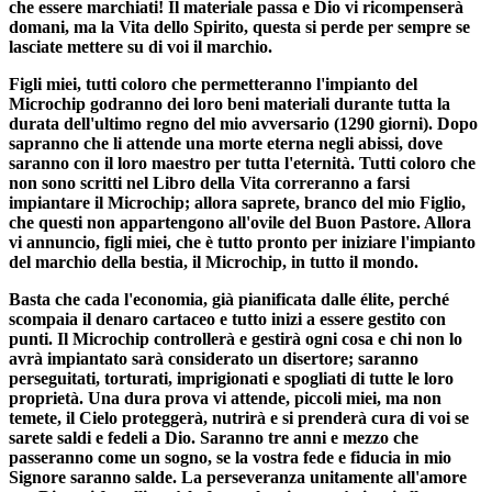
che essere marchiati! Il materiale passa e Dio vi ricompenserà
domani, ma la Vita dello Spirito, questa si perde per sempre se
lasciate mettere su di voi il marchio.
Figli miei, tutti coloro che permetteranno l'impianto del
Microchip godranno dei loro beni materiali durante tutta la
durata dell'ultimo regno del mio avversario (1290 giorni). Dopo
sapranno che li attende una morte eterna negli abissi, dove
saranno con il loro maestro per tutta l'eternità. Tutti coloro che
non sono scritti nel Libro della Vita correranno a farsi
impiantare il Microchip; allora saprete, branco del mio Figlio,
che questi non appartengono all'ovile del Buon Pastore. Allora
vi annuncio, figli miei, che è tutto pronto per iniziare l'impianto
del marchio della bestia, il Microchip, in tutto il mondo.
Basta che cada l'economia, già pianificata dalle élite, perché
scompaia il denaro cartaceo e tutto inizi a essere gestito con
punti. Il Microchip controllerà e gestirà ogni cosa e chi non lo
avrà impiantato sarà considerato un disertore; saranno
perseguitati, torturati, imprigionati e spogliati di tutte le loro
proprietà. Una dura prova vi attende, piccoli miei, ma non
temete, il Cielo proteggerà, nutrirà e si prenderà cura di voi se
sarete saldi e fedeli a Dio. Saranno tre anni e mezzo che
passeranno come un sogno, se la vostra fede e fiducia in mio
Signore saranno salde. La perseveranza unitamente all'amore