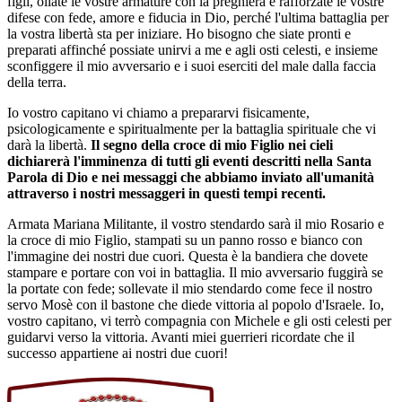
figli, oliate le vostre armature con la preghiera e rafforzate le vostre
difese con fede, amore e fiducia in Dio, perché l'ultima battaglia per
la vostra libertà sta per iniziare. Ho bisogno che siate pronti e
preparati affinché possiate unirvi a me e agli osti celesti, e insieme
sconfiggere il mio avversario e i suoi eserciti del male dalla faccia
della terra.
Io vostro capitano vi chiamo a prepararvi fisicamente,
psicologicamente e spiritualmente per la battaglia spirituale che vi
darà la libertà.
Il segno della croce di mio Figlio nei cieli
dichiarerà l'imminenza di tutti gli eventi descritti nella Santa
Parola di Dio e nei messaggi che abbiamo inviato all'umanità
attraverso i nostri messaggeri in questi tempi recenti.
Armata Mariana Militante, il vostro stendardo sarà il mio Rosario e
la croce di mio Figlio, stampati su un panno rosso e bianco con
l'immagine dei nostri due cuori. Questa è la bandiera che dovete
stampare e portare con voi in battaglia. Il mio avversario fuggirà se
la portate con fede; sollevate il mio stendardo come fece il nostro
servo Mosè con il bastone che diede vittoria al popolo d'Israele. Io,
vostro capitano, vi terrò compagnia con Michele e gli osti celesti per
guidarvi verso la vittoria. Avanti miei guerrieri ricordate che il
successo appartiene ai nostri due cuori!