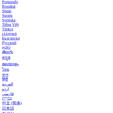
Português
Română
Shqip
Suomi
Svenska
Tiếng Việt
Türkçe
ελληνικά
Български
Русский
தமிழ்
తెలుగు
ಕನ್ನಡ
മലയാളം
ไทย
বাংলা
हिंदी
العربية
اردو
فارسی
עִברִית
中文 (简体)
日本語