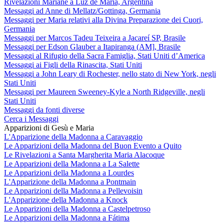
Rivelazioni Mariane a Luz de María, Argentina
Messaggi ad Anne di Mellatz/Gottinga, Germania
Messaggi per Maria relativi alla Divina Preparazione dei Cuori,
Germania
Messaggi per Marcos Tadeu Teixeira a Jacareí SP, Brasile
Messaggi per Edson Glauber a Itapiranga (AM], Brasile
Messaggi al Rifugio della Sacra Famiglia, Stati Uniti d’America
Messaggi ai Figli della Rinascita, Stati Uniti
Messaggi a John Leary di Rochester, nello stato di New York, negli
Stati Uniti
Messaggi per Maureen Sweeney-Kyle a North Ridgeville, negli
Stati Uniti
Messaggi da fonti diverse
Cerca i Messaggi
Apparizioni di Gesù e Maria
L'Apparizione della Madonna a Caravaggio
Le Apparizioni della Madonna del Buon Evento a Quito
Le Rivelazioni a Santa Margherita Maria Alacoque
Le Apparizioni della Madonna a La Salette
Le Apparizioni della Madonna a Lourdes
L'Apparizione della Madonna a Pontmain
Le Apparizioni della Madonna a Pellevoisin
L'Apparizione della Madonna a Knock
Le Apparizioni della Madonna a Castelpetroso
Le Apparizioni della Madonna a Fátima