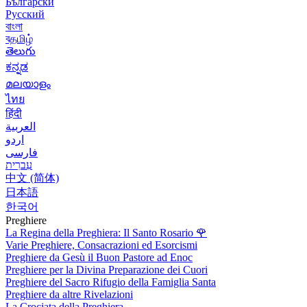
Български
Русский
বাংলা
বதமிழ்
తెలుగు
ಕನ್ನಡ
മലയാളം
ไทย
हिंदी
العربية
اردو
فارسی
עִברִית
中文 (简体)
日本語
한국어
Preghiere
La Regina della Preghiera: Il Santo Rosario
🌹
Varie Preghiere, Consacrazioni ed Esorcismi
Preghiere da Gesù il Buon Pastore ad Enoc
Preghiere per la Divina Preparazione dei Cuori
Preghiere del Sacro Rifugio della Famiglia Santa
Preghiere da altre Rivelazioni
La Crociata della Preghiera