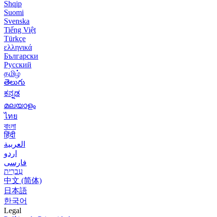
Shqip
Suomi
Svenska
Tiếng Việt
Türkçe
ελληνικά
Български
Русский
தமிழ்
తెలుగు
ಕನ್ನಡ
മലയാളം
ไทย
বাংলা
हिंदी
العربية
اردو
فارسی
עִברִית
中文 (简体)
日本語
한국어
Legal