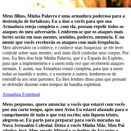
Meus filhos, Minha Palavra é uma armadura poderosa para a
destruição de fortalezas; Eu a dou a vocês para que sua
Armadura esteja completa e, com ela, possam repelir todos os
ataques do meu adversário. Lembrem-se que os ataques mais
fortes serão em suas mentes, sentidos, poderes, memória. É na
mente que vocês receberão os ataques com mais frequência.
Meu adversário os conhece, e conhece suas fraquezas: se ele tiver
controle sobre suas mentes, será mais fácil controlar seus corpos. Por
isso, Eu lhes dou hoje Minha Palavra, que é a Espada do Espírito,
para que a implementem e a usem toda vez que receberem ataques
mentais. E assim, sua Armadura estará completa, para que a usem
todas as manhãs e noites, e a ensinem a outros; lembrem-se de
estendê-la aos seus parentes. Eu lhes lembro disso para que possam
se defender durante estes tempos de batalha espiritual.
Armadura Espiritual
Meus pequenos, quero anunciar a vocês que estarei com vocês
por um curto tempo, após meu Aviso Eu estarei afastado para o
cumprimento de tudo o que está escrito; não fiquem tristes,
alegrem-se, Eu parto para preparar para vocês moradas na
Nova Jerusalém Celestial. Deixo a vocês Minha Mãe, Meu Pai
adotivo José, Meu amado Miguel e as legiões de Arcanjos e