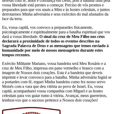
defesas com fé, amor e confiança em Deus, pois a batalha final pela
vossa liberdade está prestes a começar. Preciso de vós prontos e
preparados para que vos unais a Mim e às hostes celestiais, e juntos
derrotarmos Minha adversária e seus exércitos do mal afastados da
face da terra.
Eu, vossa capitã, vos convoco a preparardes fisicamente,
psicologicamente e espiritualmente para a batalha espiritual que vos
dará a vossa liberdade.
O sinal da cruz de Meu Filho nos céus
declarará a proximidade de todos os eventos descritos na
Sagrada Palavra de Deus e as mensagens que temos enviado à
humanidade por meio de nossos mensageiros durante estes
tempos recentes.
Exército Militante Mariano, vossa bandeira será Meu Rosário e a
cruz de Meu Filho, impressa em pano vermelho e branco com a
imagem de Nossos dois corações. Esta é a bandeira que deveis
imprimir e levar convosco para a batalha. Minha adversária fugirá se
a portardes com fé, erguei Minha bandeira como fez nosso servo
Moisés com a vara que deu vitória ao povo de Israel. Eu, vossa
capitã, acompanharei vossa companhia com Miguel e as hostes
celestiais para vos guiar rumo à vitória. Avançai, meus guerreiros,
lembrai-vos que o sucesso pertence a Nossos dois corações!