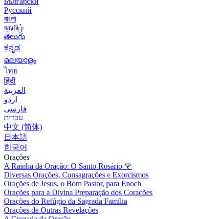
Български
Русский
বাংলা
বதமிழ்
తెలుగు
ಕನ್ನಡ
മലയാളം
ไทย
हिंदी
العربية
اردو
فارسی
עִברִית
中文 (简体)
日本語
한국어
Orações
A Rainha da Oração: O Santo Rosário
🌹
Diversas Orações, Consagrações e Exorcismos
Orações de Jesus, o Bom Pastor, para Enoch
Orações para a Divina Preparação dos Corações
Orações do Refúgio da Sagrada Família
Orações de Outras Revelações
A Cruzada da Oração