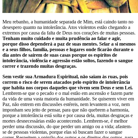
Meu rebanho, a humanidade separada de Mim, está caindo tanto no
desespero quanto na intolerância. Atos violentos estão chegando a
extremos por causa da falta de Deus nos corações de muitas pessoas.
Tenham muito cuidado e muita prudência ao falar e agir,
porque disso dependerá a paz de suas mentes. Selar a si mesmos
e a seus filhos, família, pessoas e lugares onde ficarão durante o
dia antes de saírem de suas casas porque os espíritos de
intolerância, violência e agressão estão soltos, fazendo o sangue
correr e trazendo muitas desgraças.
Sem vestir sua Armadura Espiritual, não saiam às ruas, pois
correm o risco de serem atacados pelo espírito de intolerância
que habita nos corpos daqueles que vivem sem Deus e sem Lei.
Lembrem-se que o pecado e o mal estão em ascensão e fazem parte
da vida de uma vasta maioria da humanidade. Se quiserem viver em
Paz, não entrem em discussões estéreis, nem levantem a voz, nem
imponham seu jeito de pensar, para que não quebrem a harmonia,
porque a intolerância está solta e por causa dela, muitas desgraças e
mortes desnecessárias estão acontecendo. Lembrem-se, é melhor
perder uma discussão, do que perder um amigo ou a vida; afastem-
se de pessoas violentas, porque elas só buscam fazer o sangue
correr. Respeitem a opinião dos outros e os direitos dos outros, para