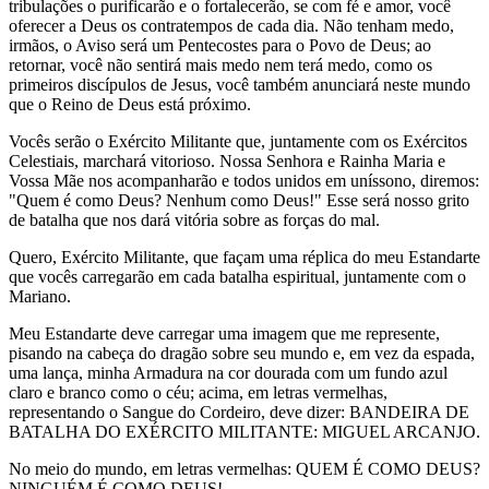
tribulações o purificarão e o fortalecerão, se com fé e amor, você
oferecer a Deus os contratempos de cada dia. Não tenham medo,
irmãos, o Aviso será um Pentecostes para o Povo de Deus; ao
retornar, você não sentirá mais medo nem terá medo, como os
primeiros discípulos de Jesus, você também anunciará neste mundo
que o Reino de Deus está próximo.
Vocês serão o Exército Militante que, juntamente com os Exércitos
Celestiais, marchará vitorioso. Nossa Senhora e Rainha Maria e
Vossa Mãe nos acompanharão e todos unidos em uníssono, diremos:
"Quem é como Deus? Nenhum como Deus!" Esse será nosso grito
de batalha que nos dará vitória sobre as forças do mal.
Quero, Exército Militante, que façam uma réplica do meu Estandarte
que vocês carregarão em cada batalha espiritual, juntamente com o
Mariano.
Meu Estandarte deve carregar uma imagem que me represente,
pisando na cabeça do dragão sobre seu mundo e, em vez da espada,
uma lança, minha Armadura na cor dourada com um fundo azul
claro e branco como o céu; acima, em letras vermelhas,
representando o Sangue do Cordeiro, deve dizer: BANDEIRA DE
BATALHA DO EXÉRCITO MILITANTE: MIGUEL ARCANJO.
No meio do mundo, em letras vermelhas: QUEM É COMO DEUS?
NINGUÉM É COMO DEUS!