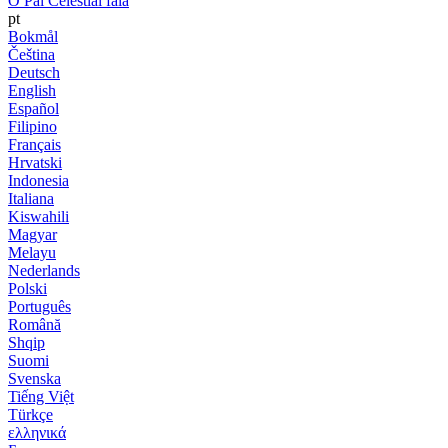
O Pai Celestial fala
pt
Bokmål
Čeština
Deutsch
English
Español
Filipino
Français
Hrvatski
Indonesia
Italiana
Kiswahili
Magyar
Melayu
Nederlands
Polski
Português
Română
Shqip
Suomi
Svenska
Tiếng Việt
Türkçe
ελληνικά