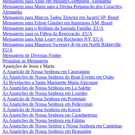
Mensagens para Anne em Mellatz/Goettingen, Alemanha
Mensagens para Maria para a Divina Preparação dos Corações,
Alemanha
Mensagens para Marcos Tadeu Teixeira em Jacareí SP, Brasil
Mensagens para Edson Glauber em Itapiranga AM, Brasil
Mensagens para o Refúgio da Sagrada Família, EUA
Mensagens para os Filhos da Renovação, EUA
Mensagens para John Leary em Rochester NY, EUA
Mensagens para Maureen Sweeney-Kyle em North Ridgeville,
EUA
Mensagens de Diversas Fontes
Pesquisar as Mensagens
Aparições de Jesus e Maria
A Aparição de Nossa Senhora em Caravaggio
As Aparições de Nossa Senhora do Bom Evento em Quito
As Revelações a Santa Margarete Maria Alacoque
As Aparições de Nossa Senhora em La Salette
As Aparições de Nossa Senhora em Lourdes
A Aparição de Nossa Senhora em Pontmain
As Aparições de Nossa Senhora em Pellevoisin
A Aparição de Nossa Senhora em Knock
As Aparições de Nossa Senhora em Castelpetroso
As Aparições de Nossa Senhora em Fátima
As Aparições de Nosso Senhor e Nossa Senhora em Campinas
As Aparições de Nossa Senhora em Beauraing