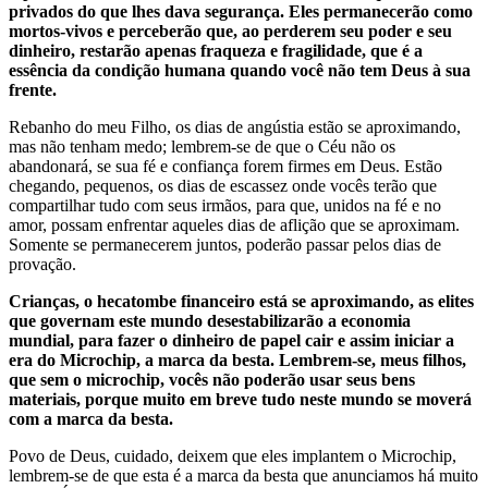
privados do que lhes dava segurança. Eles permanecerão como
mortos-vivos e perceberão que, ao perderem seu poder e seu
dinheiro, restarão apenas fraqueza e fragilidade, que é a
essência da condição humana quando você não tem Deus à sua
frente.
Rebanho do meu Filho, os dias de angústia estão se aproximando,
mas não tenham medo; lembrem-se de que o Céu não os
abandonará, se sua fé e confiança forem firmes em Deus. Estão
chegando, pequenos, os dias de escassez onde vocês terão que
compartilhar tudo com seus irmãos, para que, unidos na fé e no
amor, possam enfrentar aqueles dias de aflição que se aproximam.
Somente se permanecerem juntos, poderão passar pelos dias de
provação.
Crianças, o hecatombe financeiro está se aproximando, as elites
que governam este mundo desestabilizarão a economia
mundial, para fazer o dinheiro de papel cair e assim iniciar a
era do Microchip, a marca da besta. Lembrem-se, meus filhos,
que sem o microchip, vocês não poderão usar seus bens
materiais, porque muito em breve tudo neste mundo se moverá
com a marca da besta.
Povo de Deus, cuidado, deixem que eles implantem o Microchip,
lembrem-se de que esta é a marca da besta que anunciamos há muito