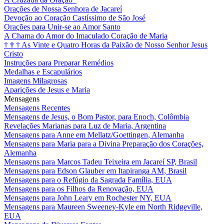
Orações de Nossa Senhora de Jacareí
Devoção ao Coração Castíssimo de São José
Orações para Unir-se ao Amor Santo
A Chama do Amor do Imaculado Coração de Maria
†
†
†
As Vinte e Quatro Horas da Paixão de Nosso Senhor Jesus
Cristo
Instruções para Preparar Remédios
Medalhas e Escapulários
Imagens Milagrosas
Aparições de Jesus e Maria
Mensagens
Mensagens Recentes
Mensagens de Jesus, o Bom Pastor, para Enoch, Colômbia
Revelações Marianas para Luz de Maria, Argentina
Mensagens para Anne em Mellatz/Goettingen, Alemanha
Mensagens para Maria para a Divina Preparação dos Corações,
Alemanha
Mensagens para Marcos Tadeu Teixeira em Jacareí SP, Brasil
Mensagens para Edson Glauber em Itapiranga AM, Brasil
Mensagens para o Refúgio da Sagrada Família, EUA
Mensagens para os Filhos da Renovação, EUA
Mensagens para John Leary em Rochester NY, EUA
Mensagens para Maureen Sweeney-Kyle em North Ridgeville,
EUA