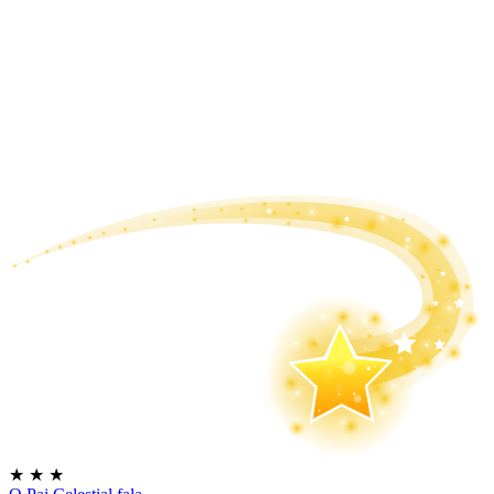
★
★
★