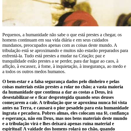
Pequenos, a humanidade não sabe o que está prestes a chegar, os
homens continuam em sua vida diária e em seus cuidados
mundanos, preocupados apenas com as coisas deste mundo. A
tribulação está se aproximando e muitos não estarão preparados para
enfrentá-la. Tudo está prestes a mudar na Criação; paz e
tranquilidade estão prestes a se perder, para dar lugar ao caos, à
aflição, à escassez, à fome, à inquietação, à insegurança, ao medo e
a todos os outros medos humanos.
O bem-estar e a falsa segurança dados pelo dinheiro e pelas
coisas materiais estão prestes a rolar no chão; a vasta maioria
da humanidade que continua a dar as costas a Deus, irá
desestabilizar-se e ficar desprotegida quando seus deuses
começarem a cair. A tribulação que se aproxima nunca foi vista
antes na Terra, e causará o pior pesadelo para esta humanidade
ingrata e pecadora. Pobres almas, eles colocam sua fé, confiança
e esperança, não em Deus, mas nos bens materiais deste mundo
e a tribulação virá e lhes deixará apenas ruína material e
espiritual! A vaidade dos homens rolará no chão, quando