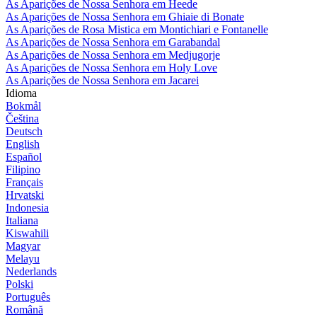
As Aparições de Nossa Senhora em Heede
As Aparições de Nossa Senhora em Ghiaie di Bonate
As Aparições de Rosa Mistica em Montichiari e Fontanelle
As Aparições de Nossa Senhora em Garabandal
As Aparições de Nossa Senhora em Medjugorje
As Aparições de Nossa Senhora em Holy Love
As Aparições de Nossa Senhora em Jacarei
Idioma
Bokmål
Čeština
Deutsch
English
Español
Filipino
Français
Hrvatski
Indonesia
Italiana
Kiswahili
Magyar
Melayu
Nederlands
Polski
Português
Română