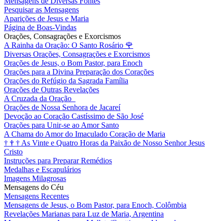
Mensagens de Diversas Fontes
Pesquisar as Mensagens
Aparições de Jesus e Maria
Página de Boas-Vindas
Orações, Consagrações e Exorcismos
A Rainha da Oração: O Santo Rosário
🌹
Diversas Orações, Consagrações e Exorcismos
Orações de Jesus, o Bom Pastor, para Enoch
Orações para a Divina Preparação dos Corações
Orações do Refúgio da Sagrada Família
Orações de Outras Revelações
A Cruzada da Oração
Orações de Nossa Senhora de Jacareí
Devoção ao Coração Castíssimo de São José
Orações para Unir-se ao Amor Santo
A Chama do Amor do Imaculado Coração de Maria
†
†
†
As Vinte e Quatro Horas da Paixão de Nosso Senhor Jesus
Cristo
Instruções para Preparar Remédios
Medalhas e Escapulários
Imagens Milagrosas
Mensagens do Céu
Mensagens Recentes
Mensagens de Jesus, o Bom Pastor, para Enoch, Colômbia
Revelações Marianas para Luz de Maria, Argentina