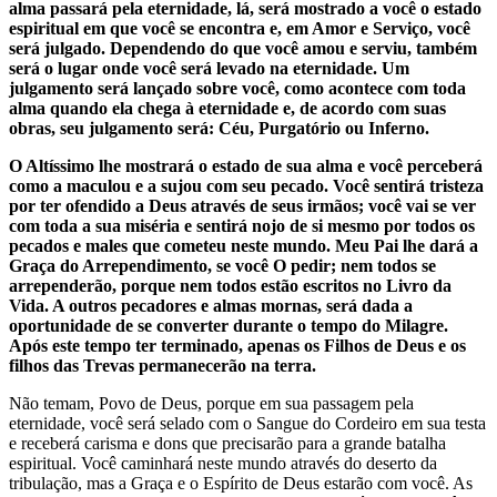
alma passará pela eternidade, lá, será mostrado a você o estado
espiritual em que você se encontra e, em Amor e Serviço, você
será julgado. Dependendo do que você amou e serviu, também
será o lugar onde você será levado na eternidade. Um
julgamento será lançado sobre você, como acontece com toda
alma quando ela chega à eternidade e, de acordo com suas
obras, seu julgamento será: Céu, Purgatório ou Inferno.
O Altíssimo lhe mostrará o estado de sua alma e você perceberá
como a maculou e a sujou com seu pecado. Você sentirá tristeza
por ter ofendido a Deus através de seus irmãos; você vai se ver
com toda a sua miséria e sentirá nojo de si mesmo por todos os
pecados e males que cometeu neste mundo. Meu Pai lhe dará a
Graça do Arrependimento, se você O pedir; nem todos se
arrependerão, porque nem todos estão escritos no Livro da
Vida. A outros pecadores e almas mornas, será dada a
oportunidade de se converter durante o tempo do Milagre.
Após este tempo ter terminado, apenas os Filhos de Deus e os
filhos das Trevas permanecerão na terra.
Não temam, Povo de Deus, porque em sua passagem pela
eternidade, você será selado com o Sangue do Cordeiro em sua testa
e receberá carisma e dons que precisarão para a grande batalha
espiritual. Você caminhará neste mundo através do deserto da
tribulação, mas a Graça e o Espírito de Deus estarão com você. As