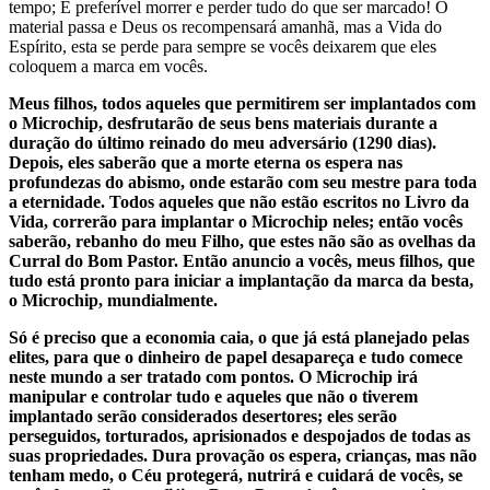
tempo; É preferível morrer e perder tudo do que ser marcado! O
material passa e Deus os recompensará amanhã, mas a Vida do
Espírito, esta se perde para sempre se vocês deixarem que eles
coloquem a marca em vocês.
Meus filhos, todos aqueles que permitirem ser implantados com
o Microchip, desfrutarão de seus bens materiais durante a
duração do último reinado do meu adversário (1290 dias).
Depois, eles saberão que a morte eterna os espera nas
profundezas do abismo, onde estarão com seu mestre para toda
a eternidade. Todos aqueles que não estão escritos no Livro da
Vida, correrão para implantar o Microchip neles; então vocês
saberão, rebanho do meu Filho, que estes não são as ovelhas da
Curral do Bom Pastor. Então anuncio a vocês, meus filhos, que
tudo está pronto para iniciar a implantação da marca da besta,
o Microchip, mundialmente.
Só é preciso que a economia caia, o que já está planejado pelas
elites, para que o dinheiro de papel desapareça e tudo comece
neste mundo a ser tratado com pontos. O Microchip irá
manipular e controlar tudo e aqueles que não o tiverem
implantado serão considerados desertores; eles serão
perseguidos, torturados, aprisionados e despojados de todas as
suas propriedades. Dura provação os espera, crianças, mas não
tenham medo, o Céu protegerá, nutrirá e cuidará de vocês, se