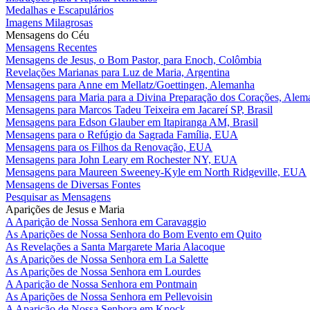
Medalhas e Escapulários
Imagens Milagrosas
Mensagens do Céu
Mensagens Recentes
Mensagens de Jesus, o Bom Pastor, para Enoch, Colômbia
Revelações Marianas para Luz de Maria, Argentina
Mensagens para Anne em Mellatz/Goettingen, Alemanha
Mensagens para Maria para a Divina Preparação dos Corações, Alem
Mensagens para Marcos Tadeu Teixeira em Jacareí SP, Brasil
Mensagens para Edson Glauber em Itapiranga AM, Brasil
Mensagens para o Refúgio da Sagrada Família, EUA
Mensagens para os Filhos da Renovação, EUA
Mensagens para John Leary em Rochester NY, EUA
Mensagens para Maureen Sweeney-Kyle em North Ridgeville, EUA
Mensagens de Diversas Fontes
Pesquisar as Mensagens
Aparições de Jesus e Maria
A Aparição de Nossa Senhora em Caravaggio
As Aparições de Nossa Senhora do Bom Evento em Quito
As Revelações a Santa Margarete Maria Alacoque
As Aparições de Nossa Senhora em La Salette
As Aparições de Nossa Senhora em Lourdes
A Aparição de Nossa Senhora em Pontmain
As Aparições de Nossa Senhora em Pellevoisin
A Aparição de Nossa Senhora em Knock