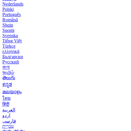
Nederlands
Polski
Português
Română
Shqip
Suomi
Svenska
Tiếng Việt
Türkçe
ελληνικά
Български
Русский
বাংলা
বதமிழ்
తెలుగు
ಕನ್ನಡ
മലയാളം
ไทย
हिंदी
العربية
اردو
فارسی
עִברִית