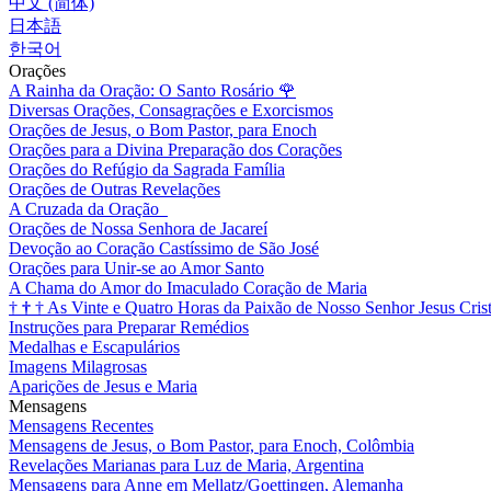
中文 (简体)
日本語
한국어
Orações
A Rainha da Oração: O Santo Rosário
🌹
Diversas Orações, Consagrações e Exorcismos
Orações de Jesus, o Bom Pastor, para Enoch
Orações para a Divina Preparação dos Corações
Orações do Refúgio da Sagrada Família
Orações de Outras Revelações
A Cruzada da Oração
Orações de Nossa Senhora de Jacareí
Devoção ao Coração Castíssimo de São José
Orações para Unir-se ao Amor Santo
A Chama do Amor do Imaculado Coração de Maria
†
†
†
As Vinte e Quatro Horas da Paixão de Nosso Senhor Jesus Cris
Instruções para Preparar Remédios
Medalhas e Escapulários
Imagens Milagrosas
Aparições de Jesus e Maria
Mensagens
Mensagens Recentes
Mensagens de Jesus, o Bom Pastor, para Enoch, Colômbia
Revelações Marianas para Luz de Maria, Argentina
Mensagens para Anne em Mellatz/Goettingen, Alemanha