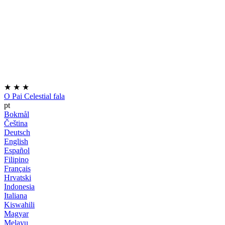
★
★
★
O Pai Celestial fala
pt
Bokmål
Čeština
Deutsch
English
Español
Filipino
Français
Hrvatski
Indonesia
Italiana
Kiswahili
Magyar
Melayu