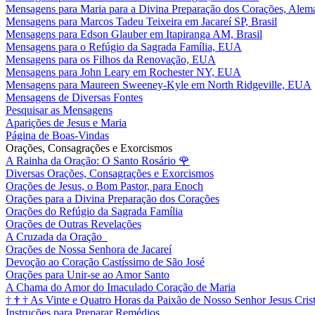
Mensagens para Maria para a Divina Preparação dos Corações, Alem
Mensagens para Marcos Tadeu Teixeira em Jacareí SP, Brasil
Mensagens para Edson Glauber em Itapiranga AM, Brasil
Mensagens para o Refúgio da Sagrada Família, EUA
Mensagens para os Filhos da Renovação, EUA
Mensagens para John Leary em Rochester NY, EUA
Mensagens para Maureen Sweeney-Kyle em North Ridgeville, EUA
Mensagens de Diversas Fontes
Pesquisar as Mensagens
Aparições de Jesus e Maria
Página de Boas-Vindas
Orações, Consagrações e Exorcismos
A Rainha da Oração: O Santo Rosário
🌹
Diversas Orações, Consagrações e Exorcismos
Orações de Jesus, o Bom Pastor, para Enoch
Orações para a Divina Preparação dos Corações
Orações do Refúgio da Sagrada Família
Orações de Outras Revelações
A Cruzada da Oração
Orações de Nossa Senhora de Jacareí
Devoção ao Coração Castíssimo de São José
Orações para Unir-se ao Amor Santo
A Chama do Amor do Imaculado Coração de Maria
†
†
†
As Vinte e Quatro Horas da Paixão de Nosso Senhor Jesus Cris
Instruções para Preparar Remédios