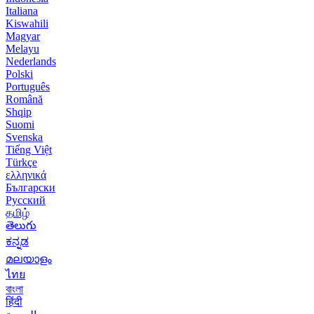
Italiana
Kiswahili
Magyar
Melayu
Nederlands
Polski
Português
Română
Shqip
Suomi
Svenska
Tiếng Việt
Türkçe
ελληνικά
Български
Русский
தமிழ்
తెలుగు
ಕನ್ನಡ
മലയാളം
ไทย
বাংলা
हिंदी