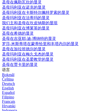
圣母在佩勒瓦欣的显灵
圣母玛利亚在诺克的显灵
圣母玛利亚在卡斯特尔佩特罗索的显灵
圣母玛利亚在法蒂玛的显灵
我们主和圣母在坎皮纳斯的显现
圣母玛利亚在博莱英的显灵
圣母在希德的显灵
圣母在吉亚耶-迪-博纳特的显灵
罗莎-米斯蒂塔在蒙蒂恰里和丰塔内尔的显灵
圣母在加拉班德尔的显灵
圣母玛利亚在梅久戈杰的显灵
圣母玛利亚在圣爱教堂的显灵
圣母在贾卡里的显灵
语言
Bokmål
Čeština
Deutsch
English
Español
Filipino
Français
Hrvatski
Indonesia