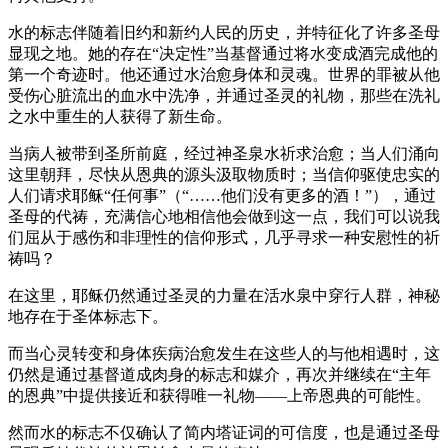
水的标志伴随着旧约和新约人民的历史，并特征化了许多圣母
显现之地。她的存在“决定性”当基督通过将水变成酒完成他的
第一个奇迹时。他还通过水治愈身体和灵魂。世界的罪被从他
受伤心脏流出的血水中洗净，并通过圣灵的礼物，那些在洗礼
之水中重生的人获得了新生命。
当病人被带到圣所前庭，经过神圣泉水祈求治愈；当人们涌向
这里朝拜，尽快从恩典的源头汲取物质时；当信仰驱使忠实的
人们请求耶稣“任何事”（“……他们没有更多的酒！”），通过
圣母的代祷，充满信心地相信他会做到这一点，我们可以说我
们屈从于感伤和非理性的信仰形式，几乎寻求一种安慰性的祈
祷吗？
在这里，耶稣仍然通过圣灵的力量在活水泉中穿行人群，神秘
地存在于圣体标志下。
而当心灵转变和身体疾病治愈发生在这些人的与他相遇时，这
仍然是通过基督道成肉身的标志和媒介，再次并继续在“主年
的恩典”中提供接近和获得唯一礼物——上帝恩典的可能性。
然而水的标志不仅确认了简内塔证词的可信度，也是通过圣母