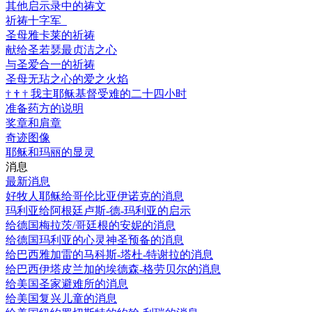
其他启示录中的祷文
祈祷十字军
圣母雅卡莱的祈祷
献给圣若瑟最贞洁之心
与圣爱合一的祈祷
圣母无玷之心的爱之火焰
†
†
†
我主耶稣基督受难的二十四小时
准备药方的说明
奖章和肩章
奇迹图像
耶稣和玛丽的显灵
消息
最新消息
好牧人耶稣给哥伦比亚伊诺克的消息
玛利亚给阿根廷卢斯-德-玛利亚的启示
给德国梅拉茨/哥廷根的安妮的消息
给德国玛利亚的心灵神圣预备的消息
给巴西雅加雷的马科斯-塔杜-特谢拉的消息
给巴西伊塔皮兰加的埃德森-格劳贝尔的消息
给美国圣家避难所的消息
给美国复兴儿童的消息