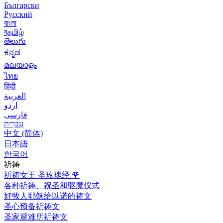
Български
Русский
বাংলা
বதமிழ்
తెలుగు
ಕನ್ನಡ
മലയാളം
ไทย
हिंदी
العربية
اردو
فارسی
עִברִית
中文 (简体)
日本語
한국어
祈祷
祈祷女王 圣玫瑰经
🌹
各种祈祷、祝圣和驱魔仪式
好牧人耶稣给以诺的祷文
圣心预备祈祷文
圣家避难所祈祷文