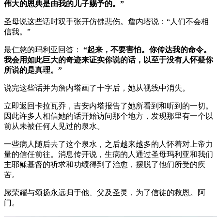
伟大的恩典是由我的儿子赐予的。”
圣母说这些话时双手张开仿佛悲伤。詹内塔说：“人们不会相
信我。”
最仁慈的玛利亚回答：
“起来，不要害怕。你传达我的命令。
我会用如此巨大的奇迹来证实你说的话，以至于没有人怀疑你
所说的是真理。”
说完这些话并为詹内塔画了十字后，她从视线中消失。
立即返回卡拉瓦乔，吉安内塔报告了她所看到和听到的一切。
因此许多人相信她的话开始访问那个地方，发现那里有一个以
前从未被任何人见过的泉水。
一些病人随后去了这个泉水，之后越来越多的人怀着对上帝力
量的信任前往。消息传开说，生病的人通过圣母玛利亚和我们
主耶稣基督的祈求和功绩得到了治愈，摆脱了他们所受的疾
苦。
愿荣耀与颂扬永远归于他、父及圣灵，为了信徒的救恩。阿
门。