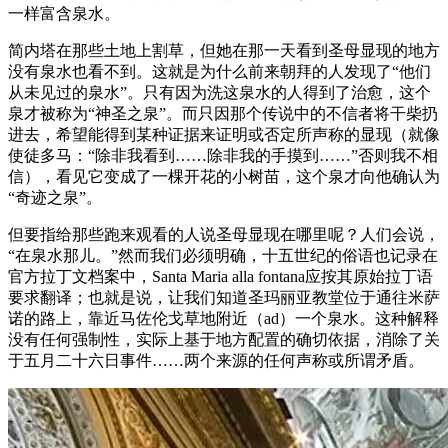
一样富含泉水。
简内塔在那些土地上割草，但她在那一天看到圣母显现的地方
没有泉水也看不到。这就是为什么前来朝拜的人发现了“他们
从未见过的泉水”。只有因为洗这泉水的人得到了治愈，这个
泉才被称为“神圣之泉”。而只因那个传说中的不信者将干柴扔
进去，希望能得到某种证据来证明或否定所声称的显现（就像
使徒多马：“除非我看到……除非我的手摸到……”否则我不相
信），看见它变成了一棵开花的小树苗，这个泉才向他确认为
“奇迹之泉”。
但要指给那些跑来观看的人说圣母显现在哪里呢？人们会说，
“在泉水那儿。”然而我们必须明确，十五世纪的俗语也记录在
官方拉丁文档案中，Santa Maria alla fontana应按其原始拉丁语
要求翻译；也就是说，让我们知道圣玛丽亚教堂位于通往米萨
诺的路上，靠近马佐伦戈草地附近（ad）一个泉水。这种解释
没有任何强制性，实际上基于地方配置的确切依据，消除了关
于五月二十六日事件……两个来源的任何声称或所谓矛盾。