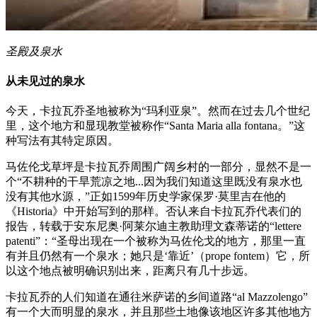
圣殿及泉水
从未见过的泉水
今天，卡拉瓦乔圣地被称为“玛利亚泉”。然而在过去几个世纪
里，这个地方和显现教堂被称作“Santa Maria alla fontana。”这
种写法有其特定原因。
马佐伦戈草坪是卡拉瓦乔周围广阔乡村的一部分，显然不是一
个“不耕种的干旱荒凉之地...因为我们知道这里既没有泉水也
没有其他水源，”正如1599年历史学家保罗·莫里吉在他的
《Historia》中开始写到的那样。否认来自卡拉瓦乔代表们的
报告，转载于安东尼奥·阿莱尔迪主教助理文森蒂诺的“lettere
patenti”：“圣母出现在一个被称为马佐伦戈的地方，那里一直
有并且仍然有一个泉水；她只是‘靠近’（prope fontem）它，所
以这个地点被明确识别出来，距离只有几十步远。
卡拉瓦乔的人们知道在通往米萨诺的乡间道路“al Mazzolengo”
有一个大而明显的泉水，并且那些土地像该地区许多其他地方