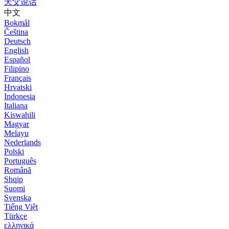
天父说话
中文
Bokmål
Čeština
Deutsch
English
Español
Filipino
Français
Hrvatski
Indonesia
Italiana
Kiswahili
Magyar
Melayu
Nederlands
Polski
Português
Română
Shqip
Suomi
Svenska
Tiếng Việt
Türkçe
ελληνικά