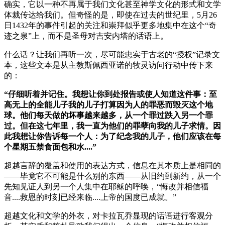
确实，它以一种不再属于我们文化甚至神学文化的形式和文学
体裁传达给我们。但奇怪的是，即使在过去的世纪里，5月26
日1432年的事件引起的关注和崇拜似乎更多地集中在这个“奇
迹之泉”上，而不是圣母对吉安内塔的话语上。
什么话？让我们再听一次，尽可能忠实于古老的“授权”记录文
本，这些文本是从主教斯佩西亚诺的牧灵访问行动中传下来
的：
“仔细听着并记住。我想让你到处报告或使人知道这件事：至
高无上的全能儿子我的儿子打算因为人的罪恶而毁灭这个地
球。他们每天做的坏事越来越多，从一个罪过跌入另一个罪
过。但在这七年里，我一直为他们的罪孽向我的儿子求情。因
此我想让你告诉每一个人：为了纪念我的儿子，他们应该在每
个星期五禁食面包和水....”
超越言辞的覆盖和使用的表达方式，信息在其本质上是相同的
——毕竟它不可能是什么别的东西——从旧约到新约，从一个
先知见证人到另一个人集中在耶稣的呼唤，“悔改并相信福
音....救恩的时刻已经来临....上帝的国度已成就。”
超越文化和文学的外衣，对卡拉瓦乔显现的话语进行客观分