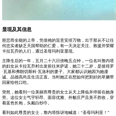
显现及其信息
慈悲而全能的上帝，凭借祂的旨意安排万物，出于那从不让任
何忠实者缺乏天国帮助的仁爱，有一天决定关注、救援并荣耀
卡拉瓦乔的人们，通过圣母玛利亚显现。
主降生后的一年，五月二十六日傍晚五点钟，一位名叫詹内塔
的妇女从卡拉瓦乔村出发前往米萨诺，她三十二岁，是彼得罗
·瓦基和弗朗切斯科·瓦洛利的妻子。大家都认识她因为她虔
诚、品德高尚且生活正直。当时她正在想如何把割好的草捆带
回家给牲口吃。
突然，她看到一位美丽而尊贵的女士从天上降临并停留在她身
旁。这位女士气宇轩昂、面容优雅、外貌庄严且美不胜收，穿
着蓝色长袍，头戴白纱巾。
看到如此尊贵的女士，詹内塔惊讶地喊道：“圣母玛利亚！”