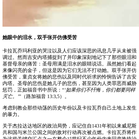
她眼中的泪水，双手张开仿佛受苦
卡拉瓦乔玛利亚的哭泣以及人们应该深思的讯息几乎从未被强
调过。然而吉安内塔捕捉到了并印象深刻地记下了那些眼泪和
基督母亲的痛苦：圣母用满是泪水的眼睛说话。虽然她们看起
来像闪亮的金子，但这是因为它们无法不打动她。双手张开仿
佛受苦，童贞女将她的悲伤以及同时代祈求的怜悯告诉了吉安
内塔。圣母的悲伤是她儿子的悲伤，甚至因为人类罪恶而威胁
惩罚，正如福音书中所说：“
‘如果你们不忏悔，你们都要同样
灭亡。’
”（路加福音 13:3,5）。
考虑到教会那些动荡的历史年份以及卡拉瓦乔自己土地上发生
的暴力。
关于杰拉达达地区的政治局势，应记住自1431年初以来威尼斯
共和国与米兰公国之间的敌对行动再次被点燃。卡拉瓦乔将作
为这些关键交汇点之一在整个15世纪不少年份内来回变换统治