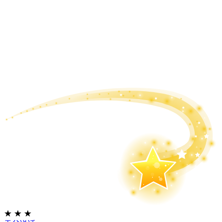
★
★
★