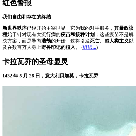
红色警报
我们自由和存在的终结
新世界秩序
已经开始主宰世界，它为我的对手服务，其
暴政议
程
始于针对现有大流行病的
疫苗和接种计划
；这些疫苗不是解
决方案，而是导向
浩劫
的开始，这将引发
死亡
、
超人类主义
以
及在数百万人身上
野兽印记的植入
。 (
继续...
)
卡拉瓦乔的圣母显灵
1432 年 5 月 26 日，意大利贝加莫，卡拉瓦乔