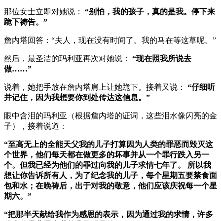
那位女士立即对她说：
“别怕，我的孩子，真的是我。停下来
跪下祷告。”
詹内塔回答：“夫人，现在没有时间了。我的马在等这草呢。”
然后，最圣洁的玛利亚再次对她说：
“现在照我所说去
做……”
说着，她把手放在詹内塔肩上让她跪下。接着又说：
“仔细听
并记住，因为我想要你到处传达这信息。”
眼中含泪的玛利亚（根据詹内塔的证词，这些泪水像闪亮的金
子），接着说道：
“至高无上的全能天父我的儿子打算因为人类的罪恶而毁灭这
个世界，他们每天都在做更多的坏事并从一个罪行跌入另一
个。但我已经为他们的罪过向我的儿子求情七年了。
所以我
想让你告诉所有人，为了纪念我的儿子，每个星期五要禁食面
包和水；在晚祷后，出于对我的敬意，他们应该庆祝每一个星
期六。”
“把那半天献给我作为感恩的表示，因为通过我的求情，许多