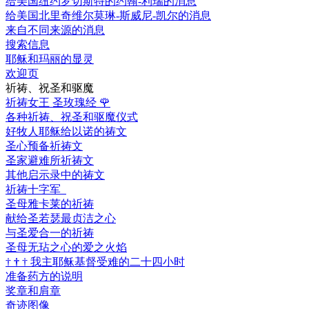
给美国纽约罗切斯特的约翰-利瑞的消息
给美国北里奇维尔莫琳-斯威尼-凯尔的消息
来自不同来源的消息
搜索信息
耶稣和玛丽的显灵
欢迎页
祈祷、祝圣和驱魔
祈祷女王 圣玫瑰经
🌹
各种祈祷、祝圣和驱魔仪式
好牧人耶稣给以诺的祷文
圣心预备祈祷文
圣家避难所祈祷文
其他启示录中的祷文
祈祷十字军
圣母雅卡莱的祈祷
献给圣若瑟最贞洁之心
与圣爱合一的祈祷
圣母无玷之心的爱之火焰
†
†
†
我主耶稣基督受难的二十四小时
准备药方的说明
奖章和肩章
奇迹图像