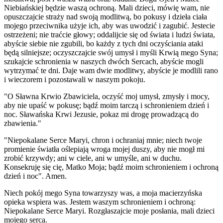
Niebiańskiej będzie waszą ochroną. Mali dzieci, mówię wam, nie
opuszczajcie straży nad swoją modlitwą, bo pokusy i dzieła ciała
mojego przeciwnika użyje ich, aby was uwodzić i zagubić. Jestecie
ostrzeżeni; nie traćcie głowy; oddalijcie się od świata i ludzi świata,
abyście siebie nie zgubili, bo każdy z tych dni oczyściania ataki
będą silniejsze; oczyszczajcie swój umysł i myśli Krwią mego Syna;
szukajcie schronienia w naszych dwóch Sercach, abyście mogli
wytrzymać te dni. Daje wam dwie modlitwy, abyście je modlili rano
i wieczorem i pozostawali w naszym pokoju.
"O Sławna Krwio Zbawiciela, oczyść moj umysł, zmysły i mocy,
aby nie upaść w pokusę; bądź moim tarczą i schronieniem dzień i
noc. Sławańska Krwi Jezusie, pokaz mi drogę prowadzącą do
zbawienia."
"Niepokalane Serce Maryi, chron i ochraniaj mnie; niech twoje
promienie światła oślepiają wroga mojej duszy, aby nie mogł mi
zrobić krzywdy; ani w ciele, ani w umyśle, ani w duchu.
Konsekruję się cię, Matko Moja; bądź moim schronieniem i ochroną
dzień i noc". Amen.
Niech pokój mego Syna towarzyszy was, a moja macierzyńska
opieka wspiera was. Jestem waszym schronieniem i ochroną:
Niepokalane Serce Maryi. Rozgłaszajcie moje posłania, mali dzieci
mojego serca.