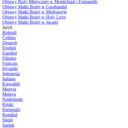
Objawy Róży Mistycznej w Montichiari i Fontanelle
Objawy Matki Bożej w Garabandal
Objawy Matki Bożej w Medjugorje
Objawy Matki Bożej w Holy Love
Objawy Matki Bożej w Jacarei
Język
Bokmål
Čeština
Deutsch
English
Español
Filipino
Français
Hrvatski
Indonesia
Italiana
Kiswahili
Magyar
Melayu
Nederlands
Polski
Português
Română
Shqip
Suomi