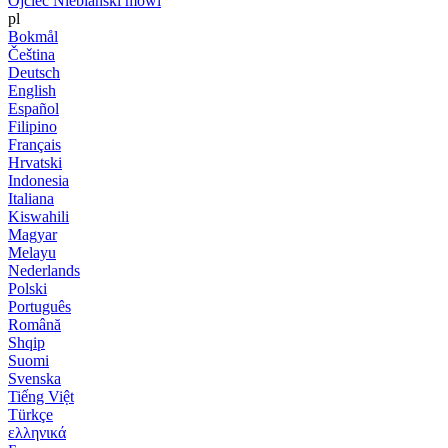
Ojciec Niebiański mówi
pl
Bokmål
Čeština
Deutsch
English
Español
Filipino
Français
Hrvatski
Indonesia
Italiana
Kiswahili
Magyar
Melayu
Nederlands
Polski
Português
Română
Shqip
Suomi
Svenska
Tiếng Việt
Türkçe
ελληνικά