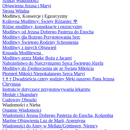
Szukaj Wiadomości
Objawienia Jezusa i Maryi
Strona Witalna
Modlitwy, Konsercje i Egzorcyzmy
Královna Modlitwy: Święty Różaniec
🌹
Różne modlitwy, konsekracje i egzorcyzmy
Modlitwy od Jezusa Dobrego Pasterza do Enocha
Modlitwy dla Bożego Przygotowania Serc
Modlitwy Świętego Rodziny Schronienia
Modlitwy z innych Objawień
Krusada Modlitewna
Modlitwy przez Matkę Bożą z Jacarei
Nabożeństwo do Najczystszego Serca Świętego Józefa
Modlitwy do Zjednoczenia się ze Świątą Miłością
Płomień Miłości Niepokalanego Serca Maryi
†
†
†
Dwadzieścia cztery godziny Męki naszego Pana Jezusa
Chrystusa
Instrukcje dotyczące przygotowywania lekarstw
Medale i Skapulary
Cudowny Obrazki
Wiadomości z Nieba
Ostatnie Wiadomości
Wiadomości Jezusa Dobrego Pasterza do Enocha, Kolumbia
Marijne Objawienia Luz de Marii, Argentyna
Wiadomości do Anny w Mellatz/Göttingen, Niemcy