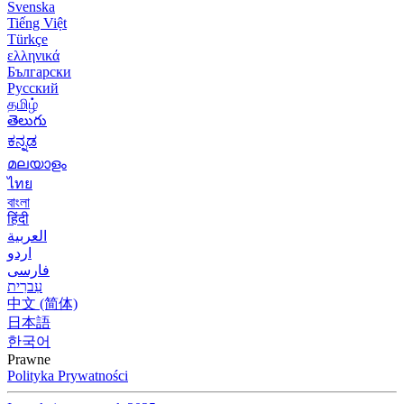
Svenska
Tiếng Việt
Türkçe
ελληνικά
Български
Русский
தமிழ்
తెలుగు
ಕನ್ನಡ
മലയാളം
ไทย
বাংলা
हिंदी
العربية
اردو
فارسی
עִברִית
中文 (简体)
日本語
한국어
Prawne
Polityka Prywatności