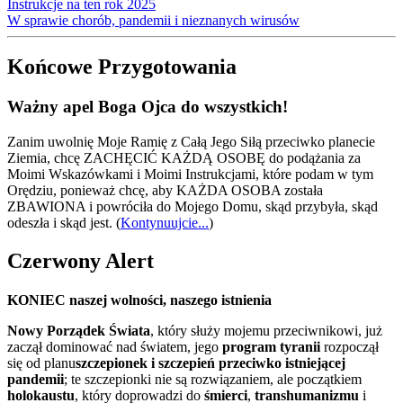
Instrukcje na ten rok 2025
W sprawie chorób, pandemii i nieznanych wirusów
Końcowe Przygotowania
Ważny apel Boga Ojca do wszystkich!
Zanim uwolnię Moje Ramię z Całą Jego Siłą przeciwko planecie
Ziemia, chcę ZACHĘCIĆ KAŻDĄ OSOBĘ do podążania za
Moimi Wskazówkami i Moimi Instrukcjami, które podam w tym
Orędziu, ponieważ chcę, aby KAŻDA OSOBA została
ZBAWIONA i powróciła do Mojego Domu, skąd przybyła, skąd
odeszła i skąd jest.
(
Kontynuujcie...
)
Czerwony Alert
KONIEC naszej wolności, naszego istnienia
Nowy Porządek Świata
, który służy mojemu przeciwnikowi, już
zaczął dominować nad światem, jego
program tyranii
rozpoczął
się od planu
szczepionek i szczepień przeciwko istniejącej
pandemii
; te szczepionki nie są rozwiązaniem, ale początkiem
holokaustu
, który doprowadzi do
śmierci
,
transhumanizmu
i