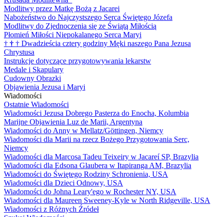
Modlitwy przez Matkę Bożą z Jacarei
Nabożeństwo do Najczystszego Serca Świętego Józefa
Modlitwy do Zjednoczenia się ze Świątą Miłością
Płomień Miłości Niepokalanego Serca Maryi
†
†
†
Dwadzieścia cztery godziny Męki naszego Pana Jezusa
Chrystusa
Instrukcje dotyczące przygotowywania lekarstw
Medale i Skapulary
Cudowny Obrazki
Objawienia Jezusa i Maryi
Wiadomości
Ostatnie Wiadomości
Wiadomości Jezusa Dobrego Pasterza do Enocha, Kolumbia
Marijne Objawienia Luz de Marii, Argentyna
Wiadomości do Anny w Mellatz/Göttingen, Niemcy
Wiadomości dla Marii na rzecz Bożego Przygotowania Serc,
Niemcy
Wiadomości dla Marcosa Tadeu Teixeiry w Jacareí SP, Brazylia
Wiadomości dla Edsona Glaubera w Itapiranga AM, Brazylia
Wiadomości do Świętego Rodziny Schronienia, USA
Wiadomości dla Dzieci Odnowy, USA
Wiadomości do Johna Leary'ego w Rochester NY, USA
Wiadomości dla Maureen Sweeney-Kyle w North Ridgeville, USA
Wiadomości z Różnych Źródeł