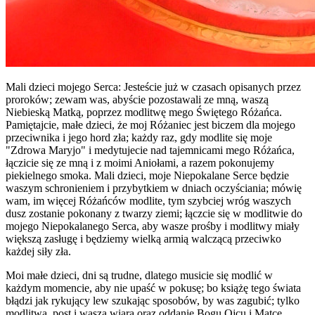
Mali dzieci mojego Serca: Jesteście już w czasach opisanych przez
proroków; zewam was, abyście pozostawali ze mną, waszą
Niebieską Matką, poprzez modlitwę mego Świętego Różańca.
Pamiętajcie, małe dzieci, że moj Różaniec jest biczem dla mojego
przeciwnika i jego hord zła; każdy raz, gdy modlite się moje
"Zdrowa Maryjo" i medytujecie nad tajemnicami mego Różańca,
łączicie się ze mną i z moimi Aniołami, a razem pokonujemy
piekielnego smoka. Mali dzieci, moje Niepokalane Serce będzie
waszym schronieniem i przybytkiem w dniach oczyściania; mówię
wam, im więcej Różańców modlite, tym szybciej wróg waszych
dusz zostanie pokonany z twarzy ziemi; łączcie się w modlitwie do
mojego Niepokalanego Serca, aby wasze prośby i modlitwy miały
większą zasługę i będziemy wielką armią walczącą przeciwko
każdej siły zła.
Moi małe dzieci, dni są trudne, dlatego musicie się modlić w
każdym momencie, aby nie upaść w pokusę; bo książę tego świata
błądzi jak rykujący lew szukając sposobów, by was zagubić; tylko
modlitwa, post i wasza wiara oraz oddanie Bogu Ojcu i Matce