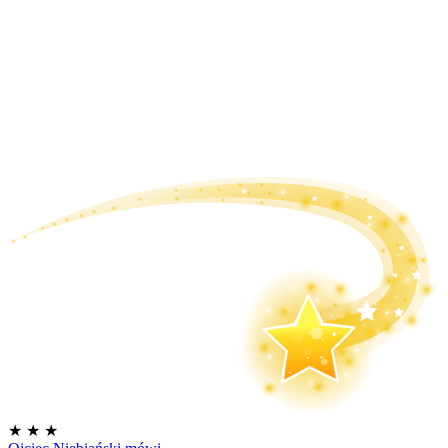
★
★
★