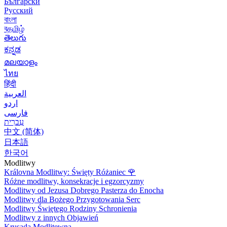
Български
Русский
বাংলা
বதமிழ்
తెలుగు
ಕನ್ನಡ
മലയാളം
ไทย
हिंदी
العربية
اردو
فارسی
עִברִית
中文 (简体)
日本語
한국어
Modlitwy
Královna Modlitwy: Święty Różaniec
🌹
Różne modlitwy, konsekracje i egzorcyzmy
Modlitwy od Jezusa Dobrego Pasterza do Enocha
Modlitwy dla Bożego Przygotowania Serc
Modlitwy Świętego Rodziny Schronienia
Modlitwy z innych Objawień
Krusada Modlitewna