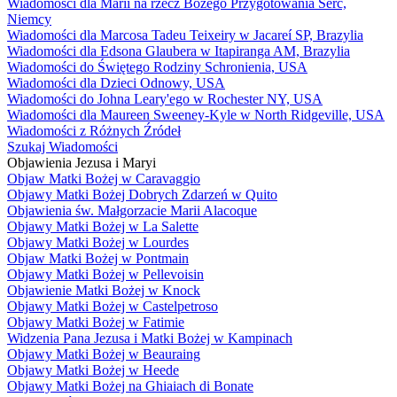
Wiadomości dla Marii na rzecz Bożego Przygotowania Serc,
Niemcy
Wiadomości dla Marcosa Tadeu Teixeiry w Jacareí SP, Brazylia
Wiadomości dla Edsona Glaubera w Itapiranga AM, Brazylia
Wiadomości do Świętego Rodziny Schronienia, USA
Wiadomości dla Dzieci Odnowy, USA
Wiadomości do Johna Leary'ego w Rochester NY, USA
Wiadomości dla Maureen Sweeney-Kyle w North Ridgeville, USA
Wiadomości z Różnych Źródeł
Szukaj Wiadomości
Objawienia Jezusa i Maryi
Objaw Matki Bożej w Caravaggio
Objawy Matki Bożej Dobrych Zdarzeń w Quito
Objawienia św. Małgorzacie Marii Alacoque
Objawy Matki Bożej w La Salette
Objawy Matki Bożej w Lourdes
Objaw Matki Bożej w Pontmain
Objawy Matki Bożej w Pellevoisin
Objawienie Matki Bożej w Knock
Objawy Matki Bożej w Castelpetroso
Objawy Matki Bożej w Fatimie
Widzenia Pana Jezusa i Matki Bożej w Kampinach
Objawy Matki Bożej w Beauraing
Objawy Matki Bożej w Heede
Objawy Matki Bożej na Ghiaiach di Bonate