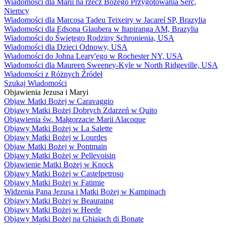
Wiadomości dla Marii na rzecz Bożego Przygotowania Serc,
Niemcy
Wiadomości dla Marcosa Tadeu Teixeiry w Jacareí SP, Brazylia
Wiadomości dla Edsona Glaubera w Itapiranga AM, Brazylia
Wiadomości do Świętego Rodziny Schronienia, USA
Wiadomości dla Dzieci Odnowy, USA
Wiadomości do Johna Leary'ego w Rochester NY, USA
Wiadomości dla Maureen Sweeney-Kyle w North Ridgeville, USA
Wiadomości z Różnych Źródeł
Szukaj Wiadomości
Objawienia Jezusa i Maryi
Objaw Matki Bożej w Caravaggio
Objawy Matki Bożej Dobrych Zdarzeń w Quito
Objawienia św. Małgorzacie Marii Alacoque
Objawy Matki Bożej w La Salette
Objawy Matki Bożej w Lourdes
Objaw Matki Bożej w Pontmain
Objawy Matki Bożej w Pellevoisin
Objawienie Matki Bożej w Knock
Objawy Matki Bożej w Castelpetroso
Objawy Matki Bożej w Fatimie
Widzenia Pana Jezusa i Matki Bożej w Kampinach
Objawy Matki Bożej w Beauraing
Objawy Matki Bożej w Heede
Objawy Matki Bożej na Ghiaiach di Bonate