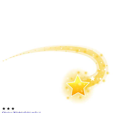
★
★
★