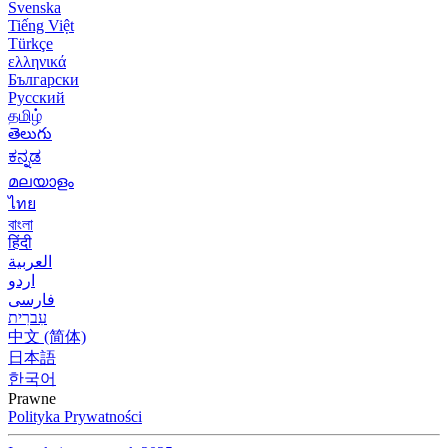
Svenska
Tiếng Việt
Türkçe
ελληνικά
Български
Русский
தமிழ்
తెలుగు
ಕನ್ನಡ
മലയാളം
ไทย
বাংলা
हिंदी
العربية
اردو
فارسی
עִברִית
中文 (简体)
日本語
한국어
Prawne
Polityka Prywatności