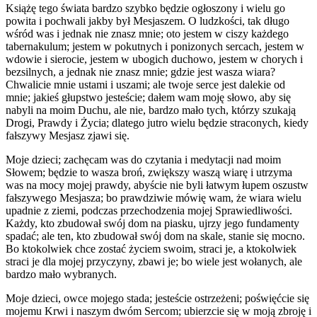
Książę tego świata bardzo szybko będzie ogłoszony i wielu go
powita i pochwali jakby był Mesjaszem. O ludzkości, tak długo
wśród was i jednak nie znasz mnie; oto jestem w ciszy każdego
tabernakulum; jestem w pokutnych i ponizonych sercach, jestem w
wdowie i sierocie, jestem w ubogich duchowo, jestem w chorych i
bezsilnych, a jednak nie znasz mnie; gdzie jest wasza wiara?
Chwalicie mnie ustami i uszami; ale twoje serce jest dalekie od
mnie; jakieś głupstwo jesteście; dałem wam moję słowo, aby się
nabyli na moim Duchu, ale nie, bardzo mało tych, którzy szukają
Drogi, Prawdy i Życia; dlatego jutro wielu będzie straconych, kiedy
fałszywy Mesjasz zjawi się.
Moje dzieci; zachęcam was do czytania i medytacji nad moim
Słowem; będzie to wasza broń, zwiększy waszą wiarę i utrzyma
was na mocy mojej prawdy, abyście nie byli łatwym łupem oszustw
fałszywego Mesjasza; bo prawdziwie mówię wam, że wiara wielu
upadnie z ziemi, podczas przechodzenia mojej Sprawiedliwości.
Każdy, kto zbudował swój dom na piasku, ujrzy jego fundamenty
spadać; ale ten, kto zbudował swój dom na skale, stanie się mocno.
Bo ktokolwiek chce zostać życiem swoim, straci je, a ktokolwiek
straci je dla mojej przyczyny, zbawi je; bo wiele jest wołanych, ale
bardzo mało wybranych.
Moje dzieci, owce mojego stada; jesteście ostrzeżeni; poświęćcie się
mojemu Krwi i naszym dwóm Sercom; ubierzcie się w moją zbroję i