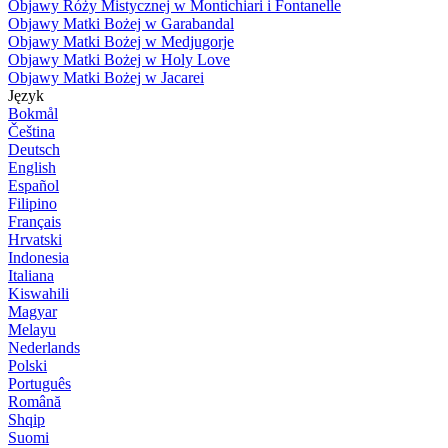
Objawy Róży Mistycznej w Montichiari i Fontanelle
Objawy Matki Bożej w Garabandal
Objawy Matki Bożej w Medjugorje
Objawy Matki Bożej w Holy Love
Objawy Matki Bożej w Jacarei
Język
Bokmål
Čeština
Deutsch
English
Español
Filipino
Français
Hrvatski
Indonesia
Italiana
Kiswahili
Magyar
Melayu
Nederlands
Polski
Português
Română
Shqip
Suomi