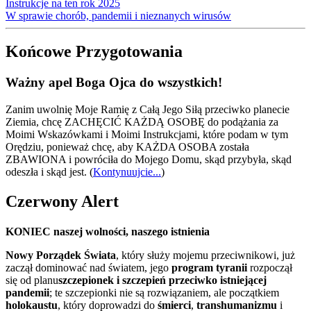
Instrukcje na ten rok 2025
W sprawie chorób, pandemii i nieznanych wirusów
Końcowe Przygotowania
Ważny apel Boga Ojca do wszystkich!
Zanim uwolnię Moje Ramię z Całą Jego Siłą przeciwko planecie
Ziemia, chcę ZACHĘCIĆ KAŻDĄ OSOBĘ do podążania za
Moimi Wskazówkami i Moimi Instrukcjami, które podam w tym
Orędziu, ponieważ chcę, aby KAŻDA OSOBA została
ZBAWIONA i powróciła do Mojego Domu, skąd przybyła, skąd
odeszła i skąd jest.
(
Kontynuujcie...
)
Czerwony Alert
KONIEC naszej wolności, naszego istnienia
Nowy Porządek Świata
, który służy mojemu przeciwnikowi, już
zaczął dominować nad światem, jego
program tyranii
rozpoczął
się od planu
szczepionek i szczepień przeciwko istniejącej
pandemii
; te szczepionki nie są rozwiązaniem, ale początkiem
holokaustu
, który doprowadzi do
śmierci
,
transhumanizmu
i