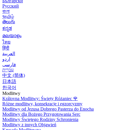
Български
Русский
বাংলা
বதமிழ்
తెలుగు
ಕನ್ನಡ
മലയാളം
ไทย
हिंदी
العربية
اردو
فارسی
עִברִית
中文 (简体)
日本語
한국어
Modlitwy
Královna Modlitwy: Święty Różaniec
🌹
Różne modlitwy, konsekracje i egzorcyzmy
Modlitwy od Jezusa Dobrego Pasterza do Enocha
Modlitwy dla Bożego Przygotowania Serc
Modlitwy Świętego Rodziny Schronienia
Modlitwy z innych Objawień
Krusada Modlitewna