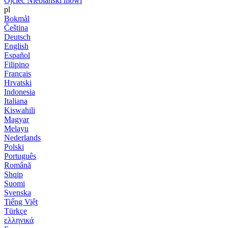
Ojciec Niebiański mówi
pl
Bokmål
Čeština
Deutsch
English
Español
Filipino
Français
Hrvatski
Indonesia
Italiana
Kiswahili
Magyar
Melayu
Nederlands
Polski
Português
Română
Shqip
Suomi
Svenska
Tiếng Việt
Türkçe
ελληνικά