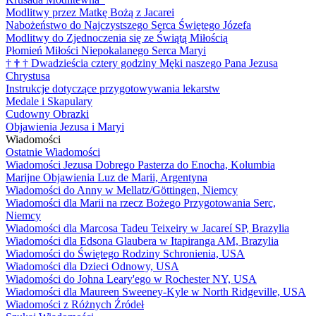
Modlitwy przez Matkę Bożą z Jacarei
Nabożeństwo do Najczystszego Serca Świętego Józefa
Modlitwy do Zjednoczenia się ze Świątą Miłością
Płomień Miłości Niepokalanego Serca Maryi
†
†
†
Dwadzieścia cztery godziny Męki naszego Pana Jezusa
Chrystusa
Instrukcje dotyczące przygotowywania lekarstw
Medale i Skapulary
Cudowny Obrazki
Objawienia Jezusa i Maryi
Wiadomości
Ostatnie Wiadomości
Wiadomości Jezusa Dobrego Pasterza do Enocha, Kolumbia
Marijne Objawienia Luz de Marii, Argentyna
Wiadomości do Anny w Mellatz/Göttingen, Niemcy
Wiadomości dla Marii na rzecz Bożego Przygotowania Serc,
Niemcy
Wiadomości dla Marcosa Tadeu Teixeiry w Jacareí SP, Brazylia
Wiadomości dla Edsona Glaubera w Itapiranga AM, Brazylia
Wiadomości do Świętego Rodziny Schronienia, USA
Wiadomości dla Dzieci Odnowy, USA
Wiadomości do Johna Leary'ego w Rochester NY, USA
Wiadomości dla Maureen Sweeney-Kyle w North Ridgeville, USA
Wiadomości z Różnych Źródeł