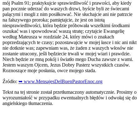
mój Psalm 91; praktykujcie sprawiedliwość i prawości, aby kiedy
pan pocznie uderzać do waszych drzwi, byście byli ze świecami
palącymi i mogli z nim posiłkować. Nie słuchajcie ani nie patrzcie
na fałszywego proroka; pamiętajcie, że jest on istotą
niesprawiedliwości, która będzie próbowała wszelkimi środkami
oszukać was i spowodować waszą stratę; czytajcie Ewangelię
według Mateusza w rozdziale 24, który mówi o znakach
poprzedzających te czasy; pozostawajcie w mojej łasce i nic ani nikt
nie dotknie was; zapewniam was, że żaden z waszych włosów nie
zostanie utracony, jeśli będziecie trwali w mojej wiari i prawdzie.
Niech będzie ze mną pokój i światło mego Ducha zawsze z wami.
Jestem waszym Ojcem, Jezus Dobry Pasterz wszystkich czasów.
Roznoszące moje posłania, owce mojego stada.
Źródło:
➥ www.MensajesDelBuenPastorEnoc.org
Tekst na tej stronie został przetłumaczony automatycznie. Prosimy o
wyrozumiałość w przypadku ewentualnych błędów i odwołaj się do
angielskiego tłumaczenia.