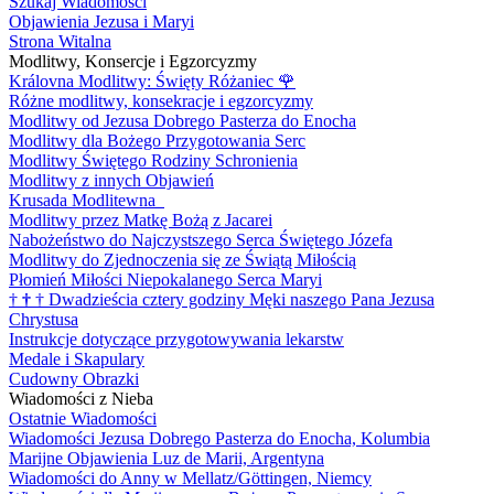
Szukaj Wiadomości
Objawienia Jezusa i Maryi
Strona Witalna
Modlitwy, Konsercje i Egzorcyzmy
Královna Modlitwy: Święty Różaniec
🌹
Różne modlitwy, konsekracje i egzorcyzmy
Modlitwy od Jezusa Dobrego Pasterza do Enocha
Modlitwy dla Bożego Przygotowania Serc
Modlitwy Świętego Rodziny Schronienia
Modlitwy z innych Objawień
Krusada Modlitewna
Modlitwy przez Matkę Bożą z Jacarei
Nabożeństwo do Najczystszego Serca Świętego Józefa
Modlitwy do Zjednoczenia się ze Świątą Miłością
Płomień Miłości Niepokalanego Serca Maryi
†
†
†
Dwadzieścia cztery godziny Męki naszego Pana Jezusa
Chrystusa
Instrukcje dotyczące przygotowywania lekarstw
Medale i Skapulary
Cudowny Obrazki
Wiadomości z Nieba
Ostatnie Wiadomości
Wiadomości Jezusa Dobrego Pasterza do Enocha, Kolumbia
Marijne Objawienia Luz de Marii, Argentyna
Wiadomości do Anny w Mellatz/Göttingen, Niemcy