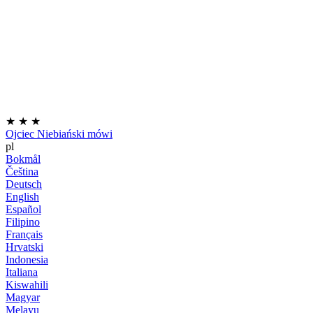
★
★
★
Ojciec Niebiański mówi
pl
Bokmål
Čeština
Deutsch
English
Español
Filipino
Français
Hrvatski
Indonesia
Italiana
Kiswahili
Magyar
Melayu