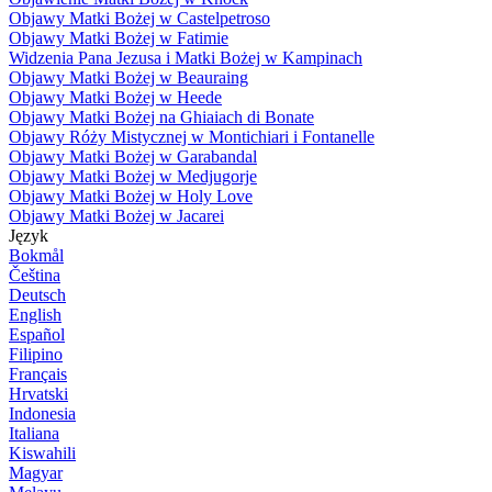
Objawy Matki Bożej w Castelpetroso
Objawy Matki Bożej w Fatimie
Widzenia Pana Jezusa i Matki Bożej w Kampinach
Objawy Matki Bożej w Beauraing
Objawy Matki Bożej w Heede
Objawy Matki Bożej na Ghiaiach di Bonate
Objawy Róży Mistycznej w Montichiari i Fontanelle
Objawy Matki Bożej w Garabandal
Objawy Matki Bożej w Medjugorje
Objawy Matki Bożej w Holy Love
Objawy Matki Bożej w Jacarei
Język
Bokmål
Čeština
Deutsch
English
Español
Filipino
Français
Hrvatski
Indonesia
Italiana
Kiswahili
Magyar