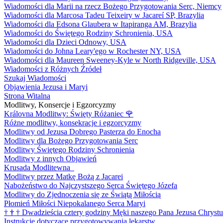
Wiadomości dla Marii na rzecz Bożego Przygotowania Serc, Niemcy
Wiadomości dla Marcosa Tadeu Teixeiry w Jacareí SP, Brazylia
Wiadomości dla Edsona Glaubera w Itapiranga AM, Brazylia
Wiadomości do Świętego Rodziny Schronienia, USA
Wiadomości dla Dzieci Odnowy, USA
Wiadomości do Johna Leary'ego w Rochester NY, USA
Wiadomości dla Maureen Sweeney-Kyle w North Ridgeville, USA
Wiadomości z Różnych Źródeł
Szukaj Wiadomości
Objawienia Jezusa i Maryi
Strona Witalna
Modlitwy, Konsercje i Egzorcyzmy
Královna Modlitwy: Święty Różaniec
🌹
Różne modlitwy, konsekracje i egzorcyzmy
Modlitwy od Jezusa Dobrego Pasterza do Enocha
Modlitwy dla Bożego Przygotowania Serc
Modlitwy Świętego Rodziny Schronienia
Modlitwy z innych Objawień
Krusada Modlitewna
Modlitwy przez Matkę Bożą z Jacarei
Nabożeństwo do Najczystszego Serca Świętego Józefa
Modlitwy do Zjednoczenia się ze Świątą Miłością
Płomień Miłości Niepokalanego Serca Maryi
†
†
†
Dwadzieścia cztery godziny Męki naszego Pana Jezusa Chrystu
Instrukcje dotyczące przygotowywania lekarstw