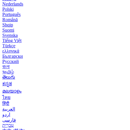
Nederlands
Polski
Português
Română
Shqip
Suomi
Svenska
Tiếng Việt
Türkçe
ελληνικά
Български
Русский
বাংলা
বதமிழ்
తెలుగు
ಕನ್ನಡ
മലയാളം
ไทย
हिंदी
العربية
اردو
فارسی
עִברִית