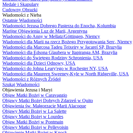
Medale i Skapulary
Cudowny Obrazki
Wiadomości z Nieba
Ostatnie Wiadomości
Wiadomości Jezusa Dobrego Pasterza do Enocha, Kolumbia
Marijne Objawienia Luz de Marii, Argentyna
Wiadomości do Anny w Mellatz/Göttingen, Niemcy
Wiadomości dla Marii na rzecz Bożego Przygotowania Serc, Niemcy
Wiadomości dla Marcosa Tadeu Teixeiry w Jacareí SP, Brazylia
Wiadomości dla Edsona Glaubera w Itapiranga AM, Brazylia
Wiadomości do Świętego Rodziny Schronienia, USA
Wiadomości dla Dzieci Odnowy, USA
Wiadomości do Johna Leary'ego w Rochester NY, USA
Wiadomości dla Maureen Sweeney-Kyle w North Ridgeville, USA
Wiadomości z Różnych Źródeł
Szukaj Wiadomości
Objawienia Jezusa i Maryi
Objaw Matki Bożej w Caravaggio
Objawy Matki Bożej Dobrych Zdarzeń w Quito
Objawienia św. Małgorzacie Marii Alacoque
Objawy Matki Bożej w La Salette
Objawy Matki Bożej w Lourdes
Objaw Matki Bożej w Pontmain
Objawy Matki Bożej w Pellevoisin
Objawienie Matki Bożej w Knock