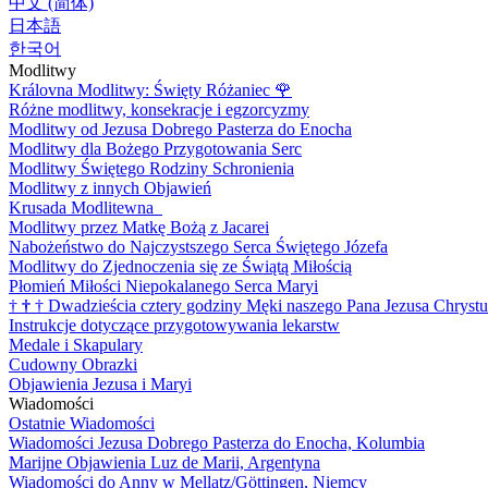
中文 (简体)
日本語
한국어
Modlitwy
Královna Modlitwy: Święty Różaniec
🌹
Różne modlitwy, konsekracje i egzorcyzmy
Modlitwy od Jezusa Dobrego Pasterza do Enocha
Modlitwy dla Bożego Przygotowania Serc
Modlitwy Świętego Rodziny Schronienia
Modlitwy z innych Objawień
Krusada Modlitewna
Modlitwy przez Matkę Bożą z Jacarei
Nabożeństwo do Najczystszego Serca Świętego Józefa
Modlitwy do Zjednoczenia się ze Świątą Miłością
Płomień Miłości Niepokalanego Serca Maryi
†
†
†
Dwadzieścia cztery godziny Męki naszego Pana Jezusa Chrystu
Instrukcje dotyczące przygotowywania lekarstw
Medale i Skapulary
Cudowny Obrazki
Objawienia Jezusa i Maryi
Wiadomości
Ostatnie Wiadomości
Wiadomości Jezusa Dobrego Pasterza do Enocha, Kolumbia
Marijne Objawienia Luz de Marii, Argentyna
Wiadomości do Anny w Mellatz/Göttingen, Niemcy