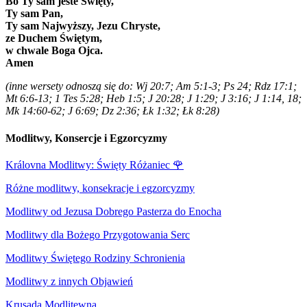
Bo Ty sam jeste Święty,
Ty sam Pan,
Ty sam Najwyższy, Jezu Chryste,
ze Duchem Świętym,
w chwale Boga Ojca.
Amen
(inne wersety odnoszą się do: Wj 20:7; Am 5:1-3; Ps 24; Rdz 17:1;
Mt 6:6-13; 1 Tes 5:28; Heb 1:5; J 20:28; J 1:29; J 3:16; J 1:14, 18;
Mk 14:60-62; J 6:69; Dz 2:36; Łk 1:32; Łk 8:28)
Modlitwy, Konsercje i Egzorcyzmy
Královna Modlitwy: Święty Różaniec
🌹
Różne modlitwy, konsekracje i egzorcyzmy
Modlitwy od Jezusa Dobrego Pasterza do Enocha
Modlitwy dla Bożego Przygotowania Serc
Modlitwy Świętego Rodziny Schronienia
Modlitwy z innych Objawień
Krusada Modlitewna