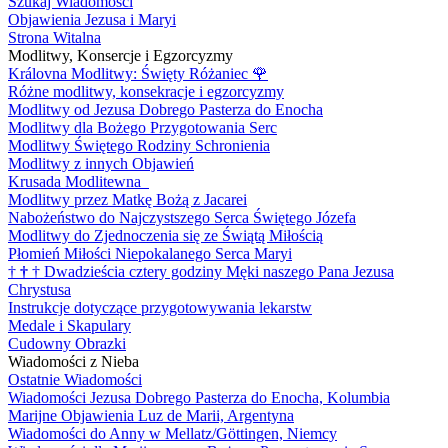
Szukaj Wiadomości
Objawienia Jezusa i Maryi
Strona Witalna
Modlitwy, Konsercje i Egzorcyzmy
Královna Modlitwy: Święty Różaniec
🌹
Różne modlitwy, konsekracje i egzorcyzmy
Modlitwy od Jezusa Dobrego Pasterza do Enocha
Modlitwy dla Bożego Przygotowania Serc
Modlitwy Świętego Rodziny Schronienia
Modlitwy z innych Objawień
Krusada Modlitewna
Modlitwy przez Matkę Bożą z Jacarei
Nabożeństwo do Najczystszego Serca Świętego Józefa
Modlitwy do Zjednoczenia się ze Świątą Miłością
Płomień Miłości Niepokalanego Serca Maryi
†
†
†
Dwadzieścia cztery godziny Męki naszego Pana Jezusa
Chrystusa
Instrukcje dotyczące przygotowywania lekarstw
Medale i Skapulary
Cudowny Obrazki
Wiadomości z Nieba
Ostatnie Wiadomości
Wiadomości Jezusa Dobrego Pasterza do Enocha, Kolumbia
Marijne Objawienia Luz de Marii, Argentyna
Wiadomości do Anny w Mellatz/Göttingen, Niemcy