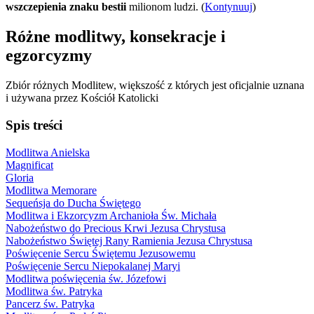
wszczepienia znaku bestii
milionom ludzi. (
Kontynuuj
)
Różne modlitwy, konsekracje i
egzorcyzmy
Zbiór różnych Modlitew, większość z których jest oficjalnie uznana
i używana przez Kościół Katolicki
Spis treści
Modlitwa Anielska
Magnificat
Gloria
Modlitwa Memorare
Sequeńsja do Ducha Świętego
Modlitwa i Ekzorcyzm Archanioła Św. Michała
Nabożeństwo do Precious Krwi Jezusa Chrystusa
Nabożeństwo Świętej Rany Ramienia Jezusa Chrystusa
Poświęcenie Sercu Świętemu Jezusowemu
Poświęcenie Sercu Niepokalanej Maryi
Modlitwa poświęcenia św. Józefowi
Modlitwa św. Patryka
Pancerz św. Patryka