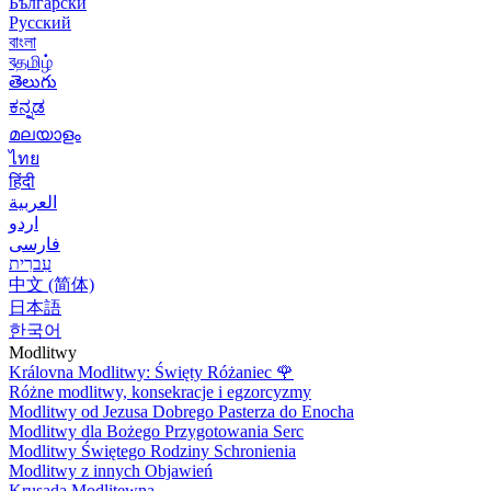
Български
Русский
বাংলা
বதமிழ்
తెలుగు
ಕನ್ನಡ
മലയാളം
ไทย
हिंदी
العربية
اردو
فارسی
עִברִית
中文 (简体)
日本語
한국어
Modlitwy
Královna Modlitwy: Święty Różaniec
🌹
Różne modlitwy, konsekracje i egzorcyzmy
Modlitwy od Jezusa Dobrego Pasterza do Enocha
Modlitwy dla Bożego Przygotowania Serc
Modlitwy Świętego Rodziny Schronienia
Modlitwy z innych Objawień
Krusada Modlitewna