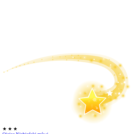
★
★
★