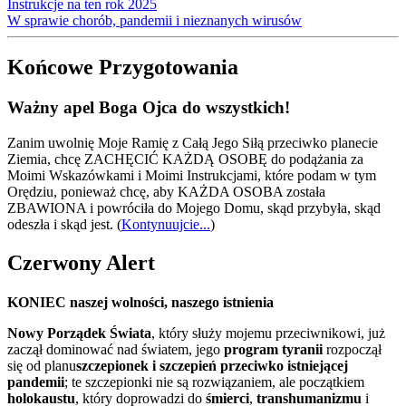
Instrukcje na ten rok 2025
W sprawie chorób, pandemii i nieznanych wirusów
Końcowe Przygotowania
Ważny apel Boga Ojca do wszystkich!
Zanim uwolnię Moje Ramię z Całą Jego Siłą przeciwko planecie
Ziemia, chcę ZACHĘCIĆ KAŻDĄ OSOBĘ do podążania za
Moimi Wskazówkami i Moimi Instrukcjami, które podam w tym
Orędziu, ponieważ chcę, aby KAŻDA OSOBA została
ZBAWIONA i powróciła do Mojego Domu, skąd przybyła, skąd
odeszła i skąd jest.
(
Kontynuujcie...
)
Czerwony Alert
KONIEC naszej wolności, naszego istnienia
Nowy Porządek Świata
, który służy mojemu przeciwnikowi, już
zaczął dominować nad światem, jego
program tyranii
rozpoczął
się od planu
szczepionek i szczepień przeciwko istniejącej
pandemii
; te szczepionki nie są rozwiązaniem, ale początkiem
holokaustu
, który doprowadzi do
śmierci
,
transhumanizmu
i