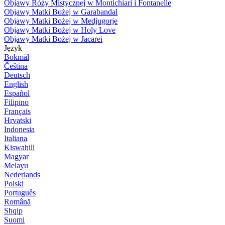
Objawy Róży Mistycznej w Montichiari i Fontanelle
Objawy Matki Bożej w Garabandal
Objawy Matki Bożej w Medjugorje
Objawy Matki Bożej w Holy Love
Objawy Matki Bożej w Jacarei
Język
Bokmål
Čeština
Deutsch
English
Español
Filipino
Français
Hrvatski
Indonesia
Italiana
Kiswahili
Magyar
Melayu
Nederlands
Polski
Português
Română
Shqip
Suomi