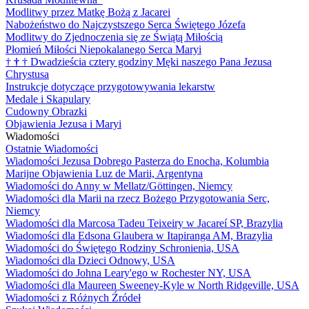
Modlitwy przez Matkę Bożą z Jacarei
Nabożeństwo do Najczystszego Serca Świętego Józefa
Modlitwy do Zjednoczenia się ze Świątą Miłością
Płomień Miłości Niepokalanego Serca Maryi
†
†
†
Dwadzieścia cztery godziny Męki naszego Pana Jezusa
Chrystusa
Instrukcje dotyczące przygotowywania lekarstw
Medale i Skapulary
Cudowny Obrazki
Objawienia Jezusa i Maryi
Wiadomości
Ostatnie Wiadomości
Wiadomości Jezusa Dobrego Pasterza do Enocha, Kolumbia
Marijne Objawienia Luz de Marii, Argentyna
Wiadomości do Anny w Mellatz/Göttingen, Niemcy
Wiadomości dla Marii na rzecz Bożego Przygotowania Serc,
Niemcy
Wiadomości dla Marcosa Tadeu Teixeiry w Jacareí SP, Brazylia
Wiadomości dla Edsona Glaubera w Itapiranga AM, Brazylia
Wiadomości do Świętego Rodziny Schronienia, USA
Wiadomości dla Dzieci Odnowy, USA
Wiadomości do Johna Leary'ego w Rochester NY, USA
Wiadomości dla Maureen Sweeney-Kyle w North Ridgeville, USA
Wiadomości z Różnych Źródeł