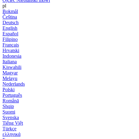
Ojciec Niebiański mówi
pl
Bokmål
Čeština
Deutsch
English
Español
Filipino
Français
Hrvatski
Indonesia
Italiana
Kiswahili
Magyar
Melayu
Nederlands
Polski
Português
Română
Shqip
Suomi
Svenska
Tiếng Việt
Türkçe
ελληνικά