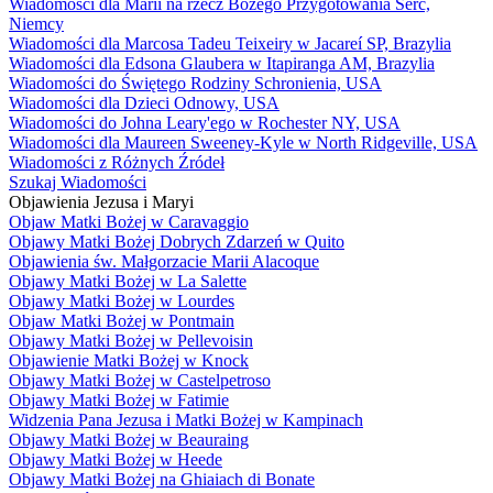
Wiadomości dla Marii na rzecz Bożego Przygotowania Serc,
Niemcy
Wiadomości dla Marcosa Tadeu Teixeiry w Jacareí SP, Brazylia
Wiadomości dla Edsona Glaubera w Itapiranga AM, Brazylia
Wiadomości do Świętego Rodziny Schronienia, USA
Wiadomości dla Dzieci Odnowy, USA
Wiadomości do Johna Leary'ego w Rochester NY, USA
Wiadomości dla Maureen Sweeney-Kyle w North Ridgeville, USA
Wiadomości z Różnych Źródeł
Szukaj Wiadomości
Objawienia Jezusa i Maryi
Objaw Matki Bożej w Caravaggio
Objawy Matki Bożej Dobrych Zdarzeń w Quito
Objawienia św. Małgorzacie Marii Alacoque
Objawy Matki Bożej w La Salette
Objawy Matki Bożej w Lourdes
Objaw Matki Bożej w Pontmain
Objawy Matki Bożej w Pellevoisin
Objawienie Matki Bożej w Knock
Objawy Matki Bożej w Castelpetroso
Objawy Matki Bożej w Fatimie
Widzenia Pana Jezusa i Matki Bożej w Kampinach
Objawy Matki Bożej w Beauraing
Objawy Matki Bożej w Heede
Objawy Matki Bożej na Ghiaiach di Bonate