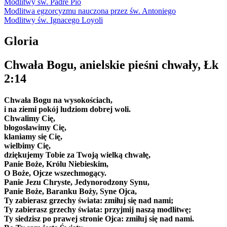
Modlitwy św. Padré Pio
Modlitwa egzorcyzmu nauczona przez św. Antoniego
Modlitwy św. Ignacego Loyoli
Gloria
Chwała Bogu, anielskie pieśni chwały, Łk
2:14
Chwała Bogu na wysokościach,
i na ziemi pokój ludziom dobrej woli.
Chwalimy Cię,
błogosławimy Cię,
klaniamy się Cię,
wielbimy Cię,
dziękujemy Tobie za Twoją wielką chwałę,
Panie Boże, Królu Niebieskim,
O Boże, Ojcze wszechmogący.
Panie Jezu Chryste, Jedynorodzony Synu,
Panie Boże, Baranku Boży, Syne Ojca,
Ty zabierasz grzechy świata: zmiłuj się nad nami;
Ty zabierasz grzechy świata: przyjmij naszą modlitwę;
Ty siedzisz po prawej stronie Ojca: zmiłuj się nad nami.