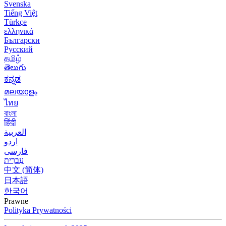
Svenska
Tiếng Việt
Türkçe
ελληνικά
Български
Русский
தமிழ்
తెలుగు
ಕನ್ನಡ
മലയാളം
ไทย
বাংলা
हिंदी
العربية
اردو
فارسی
עִברִית
中文 (简体)
日本語
한국어
Prawne
Polityka Prywatności