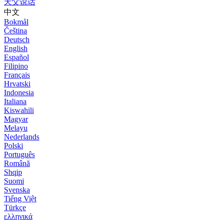
天父说话
中文
Bokmål
Čeština
Deutsch
English
Español
Filipino
Français
Hrvatski
Indonesia
Italiana
Kiswahili
Magyar
Melayu
Nederlands
Polski
Português
Română
Shqip
Suomi
Svenska
Tiếng Việt
Türkçe
ελληνικά