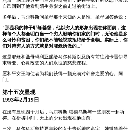
然后一辆车经过并向马尔科斯鸣笛，他在半疯狂的状态下发现
自己回到了他看到陌生身影之前走过的街道上。
多年后，马尔科斯问圣母那个未知的人是谁。圣母回答他说：
"那是我的神子耶稣基督，他以穷人的形象出现在你面前，这
样每个人都会明白当一个穷人敲响你们家的门时，无论他是多
么可怜和贫困，你们绝不能轻视或拒绝给予食物。实际上，你
们对待穷人的方式就是对耶稣所做的..."
这是耶稣和圣母玛利亚赐给马尔科斯以及所有前往雅卡雷伊寻
求转变、心灵改变的人们永恒的慈悲课程。
愿和平女王与使者为我们获得一颗充满对邻舍之爱的心。阿
门。
第十五次显现
1993年2月19日
在没有显现四个月后，马尔科斯·塔德乌斯与一些朋友一起祈
祷。在祈祷中间，天上的少女出现在他面前。
三次，马尔科斯坚持要年轻的女士告诉她的名字。她微笑着什