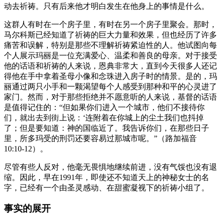
动去祈祷。只有后来他才明白发生在他身上的事情是什么。
这群人有时在一个房子里，有时在另一个房子里聚会。那时，
马尔科斯已经知道了祈祷的巨大力量和效果，但也经历了许多
痛苦和误解，特别是那些不理解祈祷紧迫性的人。他试图向每
个人展示玛丽是一位充满爱心、温柔和善良的母亲。对于接受
他的话语和祈祷的人来说，恩典非常大，直到今天很多人还记
得他在手中拿着圣母小像和念珠进入房子时的情景。是的，玛
丽通过两只小手和一颗渴望每个人感受到那种和平的心灵进了
家门。然而，对于那些拒绝并不愿意听的人来说，基督的话语
是值得记住的：“但如果你们进入一个城市，他们不接待你
们，就出去到街上说：‘连附着在你城上的尘土我们也抖掉
了；但是要知道：神的国临近了。我告诉你们，在那些日子
里，所多玛受的刑罚还要容易过那城市呢。”（路加福音
10:10-12）。
尽管有些人反对，他毫无畏惧地继续前进，没有气馁也没有退
缩。因此，早在1991年，即使还不知道天上的神秘女士的名
字，已经有一个由圣灵感动、在甜蜜凝视下的祈祷小组了。
事实的展开