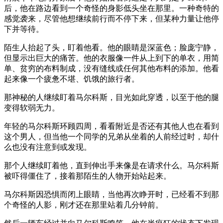
后，他在路边看到一个奇怪的身影低头坐在那里。一种奇特的
感觉袭来，尽管他想继续前行而不停下来，但某种力量让他停
下并等待。
陌生人抬起了头，盯着他看。他的眼睛是深蓝色；脸庞宁静，
但显示出巨大的痛苦。他的衣服像一件从上到下的单衣，用简
单、贫穷的布料制成，没有缝线或任何其他布料的添加。他看
起来像一个疲惫不堪、饥饿的旅行者。
那神秘的人继续盯着马尔科斯，目光如此穿透，以至于他的腿
变得软弱无力。
年轻的马尔科斯环顾四周，看看附近是否还有其他人也在看到
这个男人，但当他一个同学的兄弟从坐着的人前经过时，却什
么也没有注意到或发现。
那个人继续盯着他，直到伸出手来像是在请求什么。马尔科斯
被吓得僵住了，接着那陌生的人物开始站起来。
马尔科斯因恐惧而闭上眼睛，当他再次睁开时，已经看不到那
个奇怪的人影，刚才还在那里站着几分钟前。