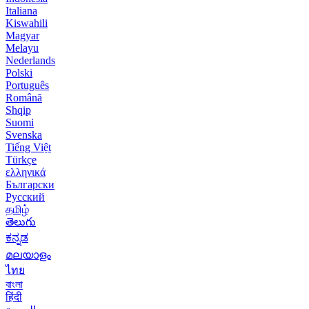
Italiana
Kiswahili
Magyar
Melayu
Nederlands
Polski
Português
Română
Shqip
Suomi
Svenska
Tiếng Việt
Türkçe
ελληνικά
Български
Русский
தமிழ்
తెలుగు
ಕನ್ನಡ
മലയാളം
ไทย
বাংলা
हिंदी