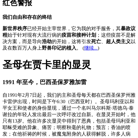
红色警报
我们自由和存在的终结
新世界秩序
已经开始主宰世界，它为我的对手服务，其
暴政议
程
始于针对现有大流行病的
疫苗和接种计划
；这些疫苗不是解
决方案，而是导向
浩劫
的开始，这将引发
死亡
、
超人类主义
以
及在数百万人身上
野兽印记的植入
。 (
继续...
)
圣母在贾卡里的显灵
1991 年至今，巴西圣保罗雅加雷
自1991年2月7日起，我们的主和圣母每天都在巴西圣保罗州雅
卡雷伊出现，时间是下午6:30（巴西亚时）。圣母玛利亚以和
平女王和使者的身份显现，通过一个名叫马尔科斯·塔德乌·泰
谢拉的年轻人发出最后一次呼吁改过自新。在显灵开始时，他
只有13岁。他在许多次显灵中得到了恩典，包括圣母玛利亚和
耶稣受难的异象、痛苦；明察秋毫的礼物；预言；香油的喷
发；在他祈祷的时候，被魔鬼附身的人获得解脱，许多人病