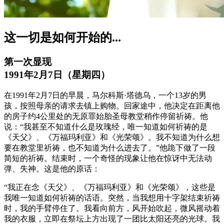
这一切是如何开始的...
第一次显现
1991年2月7日（星期四）
在1991年2月7日的早晨，马尔科斯·塔德乌，一个13岁的男
孩，按照母亲的请求去镇上购物。回家途中，他决定在距离他
的房子约4公里处的无原罪始胎圣母教堂稍作停留祈祷。他
说：“我甚至不知道什么是玫瑰经，唯一知道如何祈祷的是
《天父》、《万福玛利亚》和《光荣颂》。我不知道为什么想
要在教堂里祈祷，也不知道为什么进去了。”他跪下做了一段
简短的祈祷。结束时，一个奇怪的现象让他在惊讶中无法动
弹、失神。这是他的原话：
“我正在念《天父》、《万福玛利亚》和《光荣颂》，这些是
我唯一知道如何祈祷的话语。突然，当我想用十字架结束祈祷
时，我的手臂停住了。我看向前方，风开始吹起，微风摇动着
我的衣服，立即在祭坛上方出现了一团比太阳还亮的光球。我