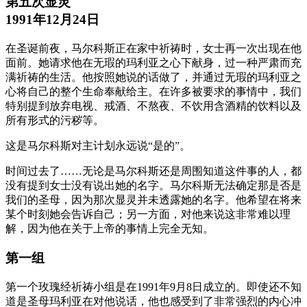
第五次显灵
1991年12月24日
在圣诞前夜，马尔科斯正在家中祈祷时，女士再一次出现在他
面前。她请求他在无瑕的玛利亚之心下献身，过一种严肃而充
满祈祷的生活。他按照她说的话做了，并通过无瑕的玛利亚之
心将自己的整个生命奉献给主。在许多被要求的事情中，我们
特别提到放弃电视、戒酒、不熬夜、不饮用含酒精的饮料以及
所有形式的污秽等。
这是马尔科斯对主计划永远说“是的”。
时间过去了……无论是马尔科斯还是周围知道这件事的人，都
没有提到女士没有说出她的名字。马尔科斯无法确定那是否是
我们的圣母，因为那次显灵并未透露她的名字。他希望在将来
某个时刻她会告诉自己；另一方面，对他来说这非常难以理
解，因为他在关于上帝的事情上完全无知。
第一组
第一个玫瑰经祈祷小组是在1991年9月8日成立的。即使还不知
道是圣母玛利亚在对他说话，他也感受到了非常强烈的内心冲