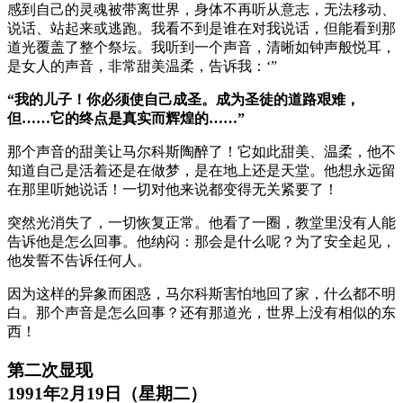
感到自己的灵魂被带离世界，身体不再听从意志，无法移动、
说话、站起来或逃跑。我看不到是谁在对我说话，但能看到那
道光覆盖了整个祭坛。我听到一个声音，清晰如钟声般悦耳，
是女人的声音，非常甜美温柔，告诉我：‘”
“我的儿子！你必须使自己成圣。成为圣徒的道路艰难，
但……它的终点是真实而辉煌的……”
那个声音的甜美让马尔科斯陶醉了！它如此甜美、温柔，他不
知道自己是活着还是在做梦，是在地上还是天堂。他想永远留
在那里听她说话！一切对他来说都变得无关紧要了！
突然光消失了，一切恢复正常。他看了一圈，教堂里没有人能
告诉他是怎么回事。他纳闷：那会是什么呢？为了安全起见，
他发誓不告诉任何人。
因为这样的异象而困惑，马尔科斯害怕地回了家，什么都不明
白。那个声音是怎么回事？还有那道光，世界上没有相似的东
西！
第二次显现
1991年2月19日（星期二）