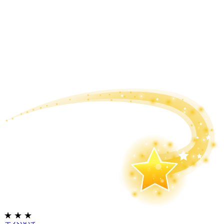
★
★
★