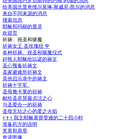
给美国纽约罗切斯特的约翰-利瑞的消息
给美国北里奇维尔莫琳-斯威尼-凯尔的消息
来自不同来源的消息
搜索信息
耶稣和玛丽的显灵
欢迎页
祈祷、祝圣和驱魔
祈祷女王 圣玫瑰经
🌹
各种祈祷、祝圣和驱魔仪式
好牧人耶稣给以诺的祷文
圣心预备祈祷文
圣家避难所祈祷文
其他启示录中的祷文
祈祷十字军
圣母雅卡莱的祈祷
献给圣若瑟最贞洁之心
与圣爱合一的祈祷
圣母无玷之心的爱之火焰
†
†
†
我主耶稣基督受难的二十四小时
准备药方的说明
奖章和肩章
奇迹图像