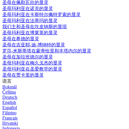
圣母在佩勒瓦欣的显灵
圣母玛利亚在诺克的显灵
圣母玛利亚在卡斯特尔佩特罗索的显灵
圣母玛利亚在法蒂玛的显灵
我们主和圣母在坎皮纳斯的显现
圣母玛利亚在博莱英的显灵
圣母在希德的显灵
圣母在吉亚耶-迪-博纳特的显灵
罗莎-米斯蒂塔在蒙蒂恰里和丰塔内尔的显灵
圣母在加拉班德尔的显灵
圣母玛利亚在梅久戈杰的显灵
圣母玛利亚在圣爱教堂的显灵
圣母在贾卡里的显灵
语言
Bokmål
Čeština
Deutsch
English
Español
Filipino
Français
Hrvatski
Indonesia