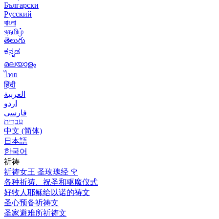
Български
Русский
বাংলা
বதமிழ்
తెలుగు
ಕನ್ನಡ
മലയാളം
ไทย
हिंदी
العربية
اردو
فارسی
עִברִית
中文 (简体)
日本語
한국어
祈祷
祈祷女王 圣玫瑰经
🌹
各种祈祷、祝圣和驱魔仪式
好牧人耶稣给以诺的祷文
圣心预备祈祷文
圣家避难所祈祷文