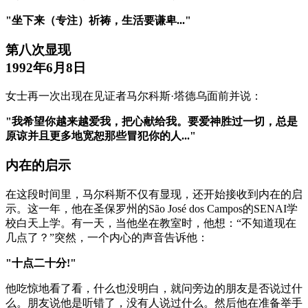
"坐下来（专注）祈祷，生活要谦卑..."
第八次显现
1992年6月8日
女士再一次出现在见证者马尔科斯·塔德乌面前并说：
"我希望你越来越爱我，把心献给我。要爱神胜过一切，总是
原谅并且更多地宽恕那些冒犯你的人..."
内在的启示
在这段时间里，马尔科斯不仅有显现，还开始接收到内在的启
示。这一年，他在圣保罗州的São José dos Campos的SENAI学
校白天上学。有一天，当他坐在教室时，他想：“不知道现在
几点了？”突然，一个内心的声音告诉他：
"十点二十分!"
他吃惊地看了看，什么也没明白，就问旁边的朋友是否说过什
么。朋友说他是听错了，没有人说过什么。然后他在准备举手