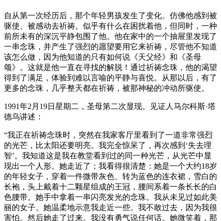
自从第一次经历后，那个年轻男孩发生了变化。仿佛他感到被
驱使、被感动去祈祷。似乎有什么在困扰着他，但同时，一种
前所未有的深沉平静包围了他。他在家中的一个抽屉里发现了
一串念珠，并产生了强烈的愿望要用它来祈祷，尽管他不知道
该怎么做，因为他知道的只有如何说《天父经》和《圣母
颂》。这就是他一直在寻找的解脱！通过祈祷念珠，他的渴望
得到了满足，体验到难以言喻的平静与喜悦。从那以后，有了
更多的念珠，几乎整天都在祈祷，被那神秘的冲动所驱使。
1991年2月19日星期二，圣母第二次显现。见证人马尔科斯·塔
德乌讲述：
“我正在祈祷念珠时，突然在我家客厅里看到了一道非常强烈
的光芒，比太阳还要明亮。我完全惊呆了，再次感到‘失去理
智’。我知道这是我在教堂看到过的同一种光芒，从光芒中显
现出一个人形。她走近了；我看得很清楚：她是一个大约18岁
的年轻女子，穿着一件微带灰色、转为蓝色的连衣裙，雪白的
长袍，头上戴着十二颗星组成的王冠，腰间系着一条长长的白
色腰带。她手中拿着一串闪亮发光的念珠。我从未见过如此美
丽的女子。她温柔地示意我走近一些。我不敢过去，因为我很
害怕。然后她走了过来。我没有勇气说任何话。她微笑着，那