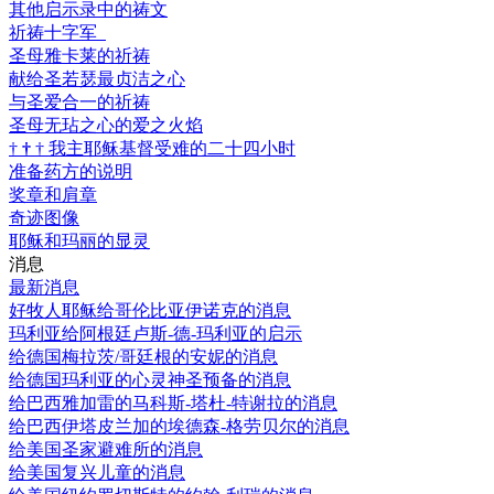
其他启示录中的祷文
祈祷十字军
圣母雅卡莱的祈祷
献给圣若瑟最贞洁之心
与圣爱合一的祈祷
圣母无玷之心的爱之火焰
†
†
†
我主耶稣基督受难的二十四小时
准备药方的说明
奖章和肩章
奇迹图像
耶稣和玛丽的显灵
消息
最新消息
好牧人耶稣给哥伦比亚伊诺克的消息
玛利亚给阿根廷卢斯-德-玛利亚的启示
给德国梅拉茨/哥廷根的安妮的消息
给德国玛利亚的心灵神圣预备的消息
给巴西雅加雷的马科斯-塔杜-特谢拉的消息
给巴西伊塔皮兰加的埃德森-格劳贝尔的消息
给美国圣家避难所的消息
给美国复兴儿童的消息