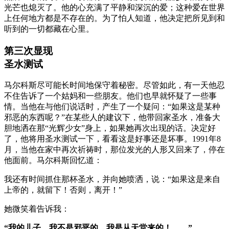
光芒也熄灭了。他的心充满了平静和深沉的爱；这种爱在世界
上任何地方都是不存在的。为了怕人知道，他决定把所见到和
听到的一切都藏在心里。
第三次显现
圣水测试
马尔科斯尽可能长时间地保守着秘密。尽管如此，有一天他忍
不住告诉了一个姑妈和一些朋友。他们也早就怀疑了一些事
情。当他在与他们说话时，产生了一个疑问：“如果这是某种
邪恶的东西呢？”在某些人的建议下，他带回家圣水，准备大
胆地洒在那“光辉少女”身上，如果她再次出现的话。决定好
了，他将用圣水测试一下，看看这是好事还是坏事。1991年8
月，当他在家中再次祈祷时，那位发光的人形又回来了，停在
他面前。马尔科斯回忆道：
我还有时间抓住那杯圣水，并向她喷洒，说：“如果这是来自
上帝的，就留下！否则，离开！”
她微笑着告诉我：
“我的儿子，我不是邪恶的。我是从天堂来的！……”